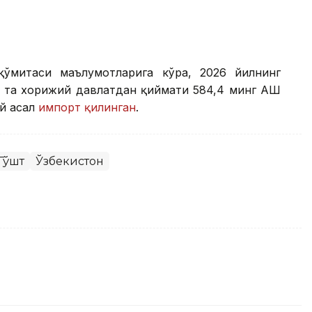
қўмитаси маълумотларига кўра, 2026 йилнинг
9 та хорижий давлатдан қиймати 584,4 минг АҚШ
ий асал
импорт қилинган
.
Гўшт
Ўзбекистон