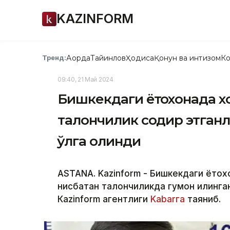
KAZINFORM
Ақорда
Тайинлов
Ҳодиса
Қонун ва интизом
Ко
Тренд:
09:40, 21 Май 2024
Бишкекдаги ётоқхонада 
талончилик содир этганл
қўлга олинди
ASTANA. Kazinform - Бишкекдаги ётоқ
нисбатан талончиликда гумон қилинган
Кazinform агентлиги
Kabarга
таяниб.