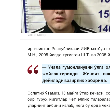
Фото: Кабар
Қирғизистон Республикаси ИИВ матбуот х
М.Н., 2005 йилда туғилган Ш.Т. ва 2005 й
— Учала гумонланувчи қўлга ол
жойлаштирилди. Жиноят иши
дейилади вазирлик хабарида.
Эслатиб ўтамиз, 13 майга ўтар кечаси, 
бир гуруҳ йигитлар чет эллик талабала
уларнинг айбини излаб, нега бу ерда чек