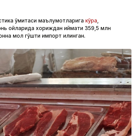
стика қўмитаси маълумотларига
кўра
,
юнь ойларида хориждан қиймати 359,5 млн
онна мол гўшти импорт қилинган.