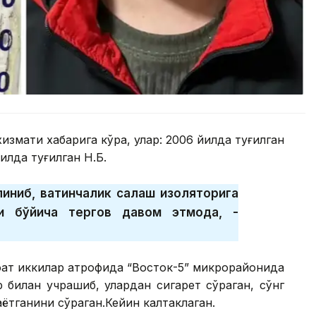
измати хабарига кўра, улар: 2006 йилда туғилган
илда туғилган Н.Б.
иниб, вақтинчалик сақлаш изоляторига
 бўйича тергов давом этмоқда, -
соат иккилар атрофида “Восток-5” микрорайонида
р билан учрашиб, улардан сигарет сўраган, сўнг
аётганини сўраган.Кейин калтаклаган.