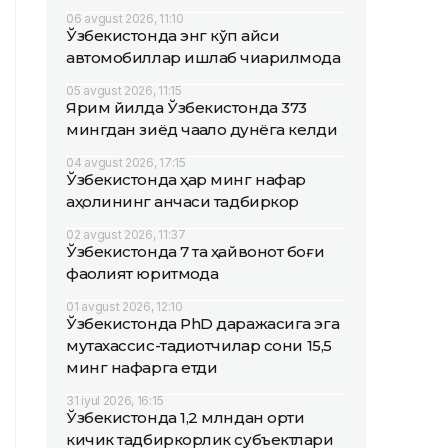
06 avgust 2026, 11:10
Ўзбекистонда энг кўп қайси
автомобиллар ишлаб чиқарилмоқда
05 avgust 2026, 11:15
Ярим йилда Ўзбекистонда 373
мингдан зиёд чақалоқ дунёга келди
04 avgust 2026, 17:15
Ўзбекистонда ҳар минг нафар
аҳолининг қанчаси тадбиркор
02 avgust 2026, 11:37
Ўзбекистонда 7 та ҳайвонот боғи
фаолият юритмоқда
01 avgust 2026, 12:10
Ўзбекистонда PhD даражасига эга
мутахассис-тадқиқотчилар сони 15,5
минг нафарга етди
31 iyul 2026, 16:15
Ўзбекистонда 1,2 млндан ортиқ
кичик тадбиркорлик субъектлари