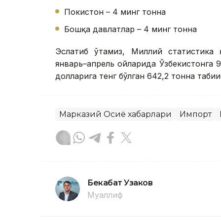
Покистон – 4 минг тонна
Бошқа давлатлар – 4 минг тонна
Эслатиб ўтамиз, Миллий статистика 
январь–апрель ойларида Ўзбекистонга 
долларига тенг бўлган 642,2 тонна таби
Марказий Осиё хабарлари
Импорт
Бекабат Узаков
Муаллиф