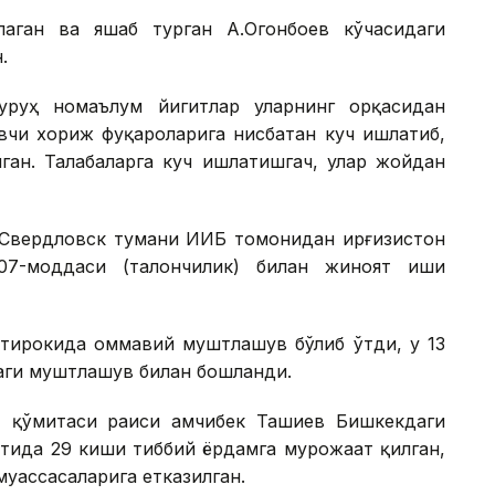
аган ва яшаб турган А.Огонбоев кўчасидаги
.
уруҳ номаълум йигитлар уларнинг орқасидан
вчи хориж фуқароларига нисбатан куч ишлатиб,
лган. Талабаларга куч ишлатишгач, улар жойдан
Свердловск тумани ИИБ томонидан Қирғизистон
07-моддаси (талончилик) билан жиноят иши
тирокида оммавий муштлашув бўлиб ўтди, у 13
аги муштлашув билан бошланди.
т қўмитаси раиси Қамчибек Ташиев Бишкекдаги
атида 29 киши тиббий ёрдамга мурожаат қилган,
муассасаларига етказилган.