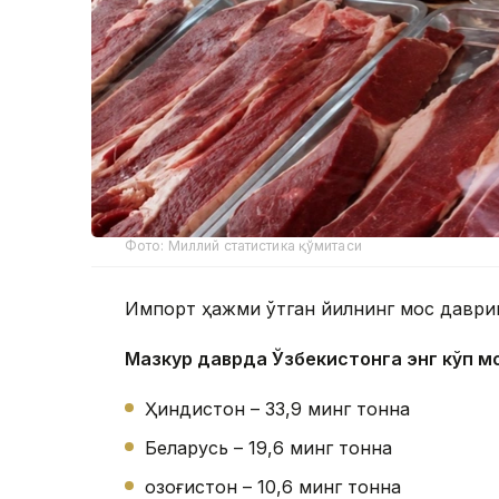
Фото: Миллий статистика қўмитаси
Импорт ҳажми ўтган йилнинг мос даврига
Мазкур даврда Ўзбекистонга энг кўп м
Ҳиндистон – 33,9 минг тонна
Беларусь – 19,6 минг тонна
Қозоғистон – 10,6 минг тонна