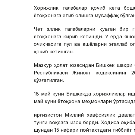
Хорижлик талабалар қочиб кета бошл
ётоқхонага етиб олишга муваффақ бўлган
Чет эллик талабаларни қувган бир г
ётоқхонага кириб кетишди. У ерда яшо
очиқчасига пул ва ашёларни эгаллаб о
қочиб кетишган.
Мазкур ҳолат юзасидан Бишкек шаҳри 
Республикаси Жиноят кодексининг 2
қўзғатилган.
18 май куни Бишкекда хорижликлар иш
май куни ётоқхона меҳмонлари ўртасид
Қирғизистон Миллий хавфсизлик давла
тунги воқеага изоҳ берди. Ҳодиса оқиб
шундан 15 нафари пойтахтдаги тиббиёт 