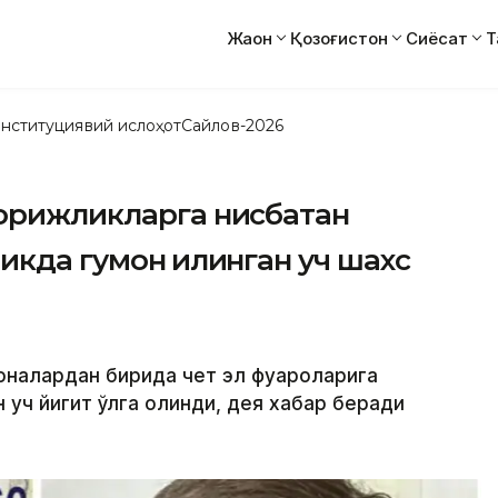
Жаҳон
Қозоғистон
Сиёсат
Т
нституциявий ислоҳот
Сайлов-2026
хорижликларга нисбатан
икда гумон қилинган уч шахс
хоналардан бирида чет эл фуқароларига
 уч йигит қўлга олинди, дея хабар беради