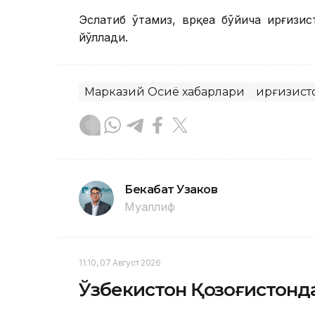
Эслатиб ўтамиз, врқеа бўйича Қирғизи
йўллади.
Марказий Осиё хабарлари
Қирғизист
Бекабат Узаков
Муаллиф
11:10, 07 Август 2026
Ўзбекистон Қозоғистонда