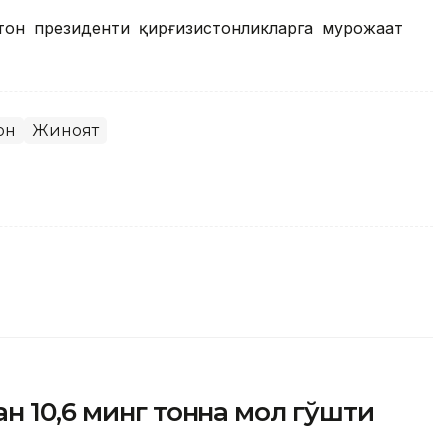
стон президенти қирғизистонликларга мурожаат
он
Жиноят
н 10,6 минг тонна мол гўшти