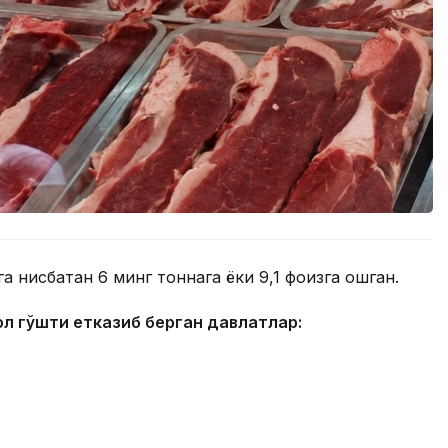
 нисбатан 6 минг тоннага ёки 9,1 фоизга ошган.
ол гўшти етказиб берган давлатлар: