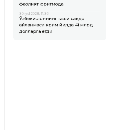
фаолият юритмоқда
30 iyul 2026, 11:36
Ўзбекистоннинг ташқи савдо
айланмаси ярим йилда 41 млрд
долларга етди