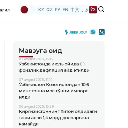
KZ
QZ
РУ
EN
中文
ق ز
ЎЗ
аҳлил
Мавзуга оид
07 avgust 2026, 15:15
Ўзбекистонда июль ойида 0,1
фоизлик дефляция қайд этилди
07 avgust 2026, 11:10
Ўзбекистон Қозоғистондан 10,6
минг тонна мол гўшти импорт
қилди
06 avgust 2026, 15:39
Қирғизистоннинг Хитой олдидаги
ташқи қарзи 1,4 млрд долларгача
камайди