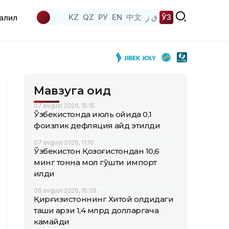
KZ
QZ
РУ
EN
中文
ق ز
ЎЗ
аҳлил
Мавзуга оид
07 avgust 2026, 15:15
Ўзбекистонда июль ойида 0,1
фоизлик дефляция қайд этилди
07 avgust 2026, 11:10
Ўзбекистон Қозоғистондан 10,6
минг тонна мол гўшти импорт
қилди
06 avgust 2026, 15:39
Қирғизистоннинг Хитой олдидаги
ташқи қарзи 1,4 млрд долларгача
камайди