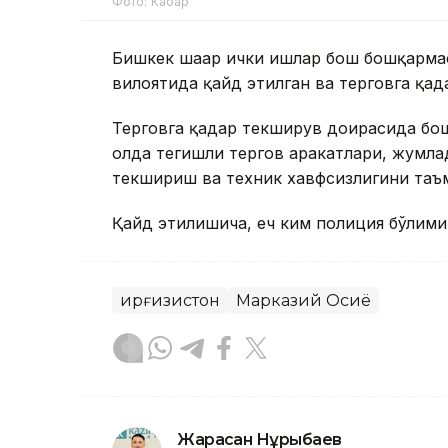
Фото: Кабар
Бишкек шаҳар ички ишлар бош бошқармас
вилоятида қайд этилган ва терговга қа
Терговга қадар текширув доирасида бош
ҳолда тегишли тергов ҳаракатлари, жумл
текшириш ва техник хавфсизлигини таъ
Қайд этилишича, ҳеч ким полиция бўлими
Қирғизистон
Марказий Осиё
Жарасқан Нұрыбаев