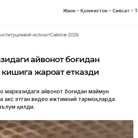
Жаҳон
Қозоғистон
Сиёсат
Т
нституциявий ислоҳот
Сайлов-2026
зидаги ҳайвонот боғидан
 кишига жароҳат етказди
до марказидаги ҳайвонот боғидан маймун
еа акс этган видео ижтимоий тармоқларда
аълум қилди.