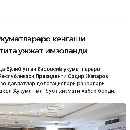
ҳукуматлараро кенгаши
тита ҳужжат имзоланди
да бўлиб ўтган Евроосиё ҳукуматлараро
 Республикаси Президенти Садир Жапаров
ъзо давлатлар делегациялари раҳбарлари
ҳақда Ҳукумат матбуот хизмати хабар берди.