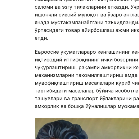
саломи ва эзгу тилакларини етказди. Уч
ишончли сиёсий мулоқот ва ўзаро англа
янада мустаҳкамланаётгани таъкидланди
ўртасидаги товар айирбошлаш ҳажми ик
етди.
Евроосиё ҳукуматлараро кенгашининг ке
иқтисодий иттифоқининг ички бозорини
чуқурлаштириш, рақамли ҳамкорликни к
механизмларни такомиллаштириш ҳамда
мувофиқлаштириш масалалари кўриб чиқ
тартибидаги масалалар бўйича ҳисоботла
ташувлари ва транспорт йўлакларини ра
ҳамкорлик ва бошқа йўналишлар муҳокама