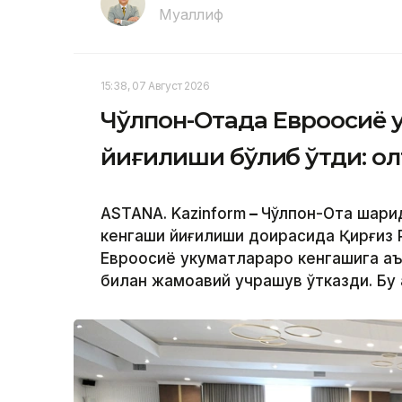
Муаллиф
15:38, 07 Август 2026
Чўлпон-Отада Евроосиё 
йиғилиши бўлиб ўтди: ол
ASTANA. Kazinform
–
Чўлпон-Ота шаҳри
кенгаши йиғилиши доирасида Қирғиз
Евроосиё ҳукуматлараро кенгашига а
билан жамоавий учрашув ўтказди. Бу 