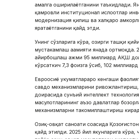
амалга оширилаётганини таъкидлади. Ян
қамровли институционал ислоҳотлар ин
модернизация қилиш ва халқаро ҳамкорл
яратаётганини қайд этди.
Унинг сўзларига кўра, ҳозирги ташқи қи
мустаҳкамлаш аҳамияти янада ортмоқда.
айирбошлаш ҳажми 95 миллиард АҚШ дол
кўрсаткич 7,3 фоизга ўсиб, 102 миллиар
Евроосиё ҳукуматлараро кенгаши фаолия
савдо механизмларини ривожлантириш,
доирасида сунъий интеллект технология
маҳсулотларининг аъзо давлатлар бозор
механизмларни такомиллаштириш кирад
Озиқ-овқат саноати соҳасида Қозоғистон
қайд этилди. 2025 йил якунларига кўра,