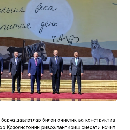
 барча давлатлар билан очиқлик ва конструктив
ғор Қозоғистонни ривожлантириш сиёсати изчил