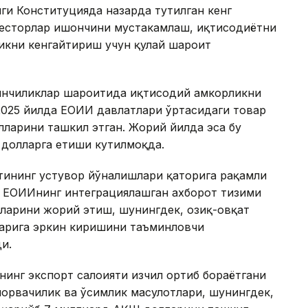
ги Конституцияда назарда тутилган кенг
весторлар ишончини мустаҳкамлаш, иқтисодиётни
икни кенгайтириш учун қулай шароит
йинчиликлар шароитида иқтисодий ҳамкорликни
 2025 йилда ЕОИИ давлатлари ўртасидаги товар
ларини ташкил этган. Жорий йилда эса бу
д долларга етиши кутилмоқда.
тининг устувор йўналишлари қаторига рақамли
 ЕОИИнинг интеграциялашган ахборот тизими
ларини жорий этиш, шунингдек, озиқ-овқат
ларига эркин киришини таъминловчи
и.
нинг экспорт салоҳияти изчил ортиб бораётгани
 чорвачилик ва ўсимлик маҳсулотлари, шунингдек,