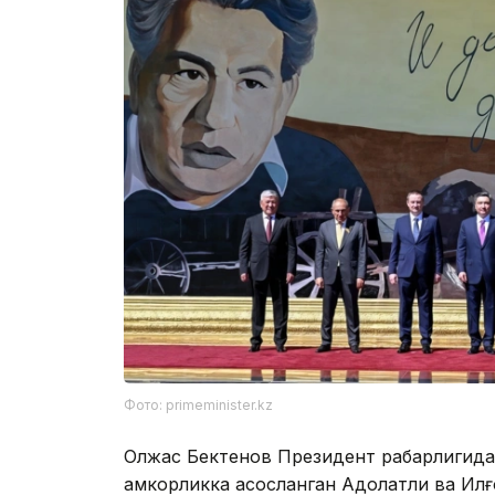
Фото: primeminister.kz
Олжас Бектенов Президент раҳбарлигида
ҳамкорликка асосланган Адолатли ва Ил