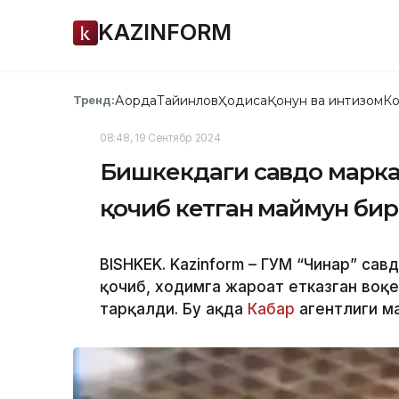
KAZINFORM
Ақорда
Тайинлов
Ҳодиса
Қонун ва интизом
Ко
Тренд:
08:48, 19 Сентябр 2024
Бишкекдаги савдо марка
қочиб кетган маймун бир
BISHKEK. Kazinform – ГУМ “Чинар” сав
қочиб, ходимга жароҳат етказган воқ
тарқалди. Бу ҳақда
Кабар
агентлиги м