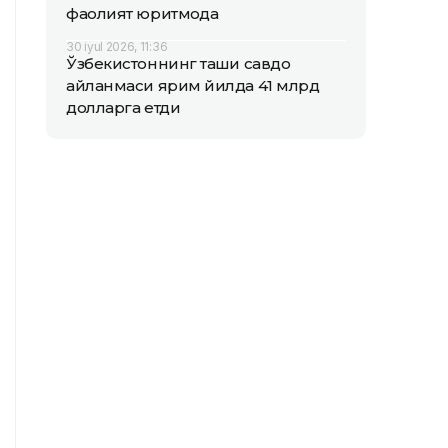
фаолият юритмоқда
30 iyul 2026, 11:36
Ўзбекистоннинг ташқи савдо
айланмаси ярим йилда 41 млрд
долларга етди