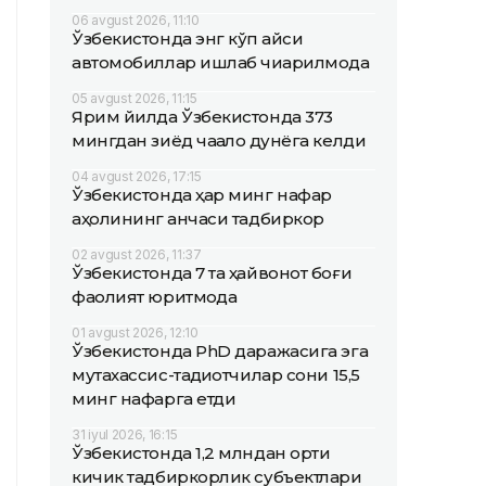
06 avgust 2026, 11:10
Ўзбекистонда энг кўп қайси
автомобиллар ишлаб чиқарилмоқда
05 avgust 2026, 11:15
Ярим йилда Ўзбекистонда 373
мингдан зиёд чақалоқ дунёга келди
04 avgust 2026, 17:15
Ўзбекистонда ҳар минг нафар
аҳолининг қанчаси тадбиркор
02 avgust 2026, 11:37
Ўзбекистонда 7 та ҳайвонот боғи
фаолият юритмоқда
01 avgust 2026, 12:10
Ўзбекистонда PhD даражасига эга
мутахассис-тадқиқотчилар сони 15,5
минг нафарга етди
31 iyul 2026, 16:15
Ўзбекистонда 1,2 млндан ортиқ
кичик тадбиркорлик субъектлари