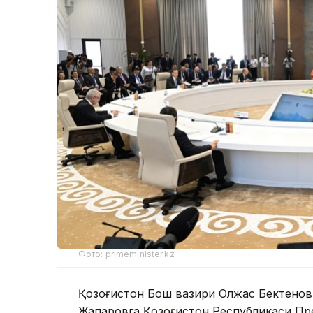
Фото: primeminister.kz
Қозоғистон Бош вазири Олжас Бектенов
Жапаровга Қозоғистон Республикаси П