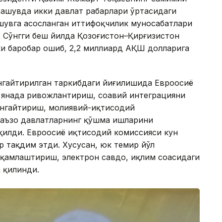
рашувда икки давлат раҳбарлари ўртасидаги
шувга асосланган иттифоқчилик муносабатлари
. Сўнгги беш йилда Қозоғистон–Қирғизистон
ки баробар ошиб, 2,2 миллиард АҚШ долларига
нгайтирилган таркибдаги йиғилишида Евроосиё
 янада ривожлантириш, соҳавий интеграцияни
енгайтириш, молиявий-иқтисодий
 аъзо давлатларнинг қўшма ишларини
илди. Евроосиё иқтисодий комиссияси кун
р тақдим этди. Хусусан, юк темир йўл
қамлаштириш, электрон савдо, иқлим соҳасидаги
 қилинди.