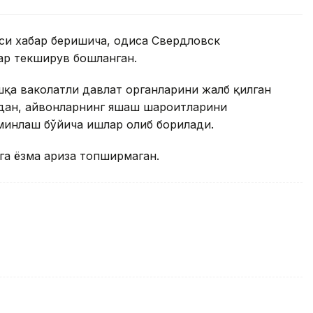
и хабар беришича, ҳодиса Свердловск
дар текширув бошланган.
қа ваколатли давлат органларини жалб қилган
адан, ҳайвонларнинг яшаш шароитларини
минлаш бўйича ишлар олиб борилади.
га ёзма ариза топширмаган.