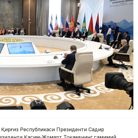
 Қирғиз Республикаси Президенти Садир
резиденти Қасим-Жомарт Тоқаевнинг самимий