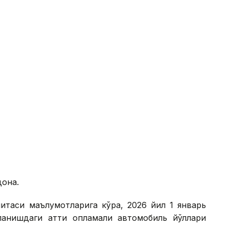
дона.
митаси маълумотларига кўра, 2026 йил 1 январь
анишдаги қаттиқ қопламали автомобиль йўллари