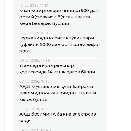
17 iyul 2026, 14:10
Мьянма қирғоқлари яқинида 500 дан
ортиқ йўловчиси бўлган иккита
кема бедарак йўқолди
10 iyul 2026, 15:10
Германияда иссиқлик тўлқинлари
туфайли 5000 дан ортиқ одам вафот
этди
09 iyul 2026, 17:39
Угандада йўл-транспорт
ҳодисасида 14 киши ҳалок бўлди
07 iyul 2026, 19:22
АҚШ Мустақиллик куни байрами
давомида уч кун ичида 100 киши
ҳалок бўлди
07 iyul 2026, 18:20
АҚШ босими: Куба яна электрсиз
қолди
04 iyul 2026, 07:40