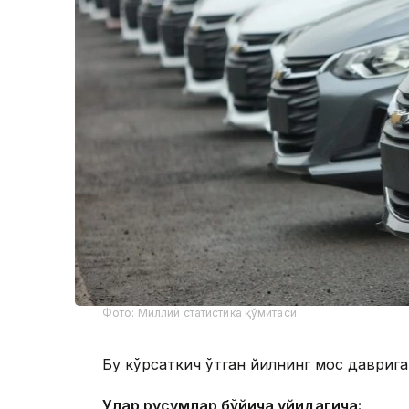
Фото: Миллий статистика қўмитаси
Бу кўрсаткич ўтган йилнинг мос даврига
Улар русумлар бўйича қуйидагича: