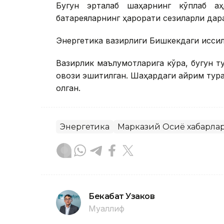
Бугун эрталаб шаҳарнинг кўплаб аҳ
батареяларнинг ҳарорати сезиларли дар
Энергетика вазирлиги Бишкекдаги иссиқл
Вазирлик маълумотларига кўра, бугун 
овози эшитилган. Шаҳардаги айрим турар
қолган.
Энергетика
Марказий Осиё хабарла
Бекабат Узаков
Муаллиф