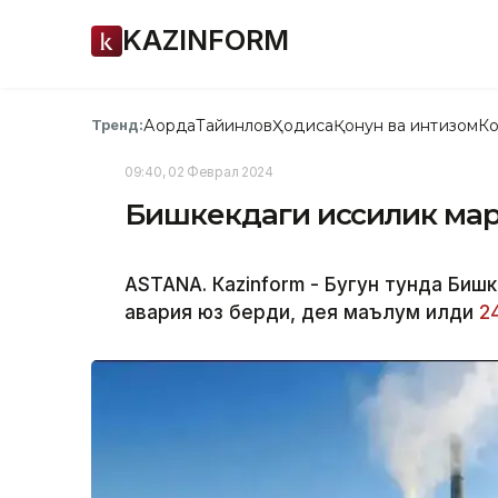
KAZINFORM
Ақорда
Тайинлов
Ҳодиса
Қонун ва интизом
Ко
Тренд:
09:40, 02 Феврал 2024
Бишкекдаги иссиқлик ма
ASTANА. Кazinform - Бугун тунда Биш
авария юз берди, дея маълум қилди
2