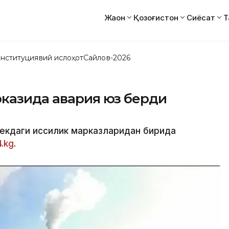
Жаҳон
Қозоғистон
Сиёсат
Т
нституциявий ислоҳот
Сайлов-2026
рказида авария юз берди
кекдаги иссиқлик марказларидан бирида
4.kg
.