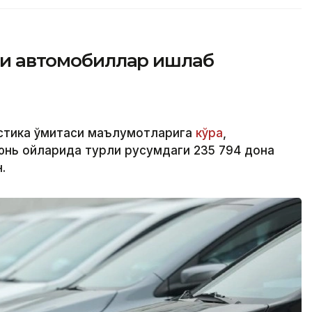
йси автомобиллар ишлаб
стика қўмитаси маълумотларига
кўра
,
юнь ойларида турли русумдаги 235 794 дона
.