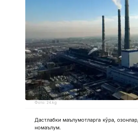
Фото: 24.kg
Дастлабки маълумотларга кўра, қозонла
номаълум.