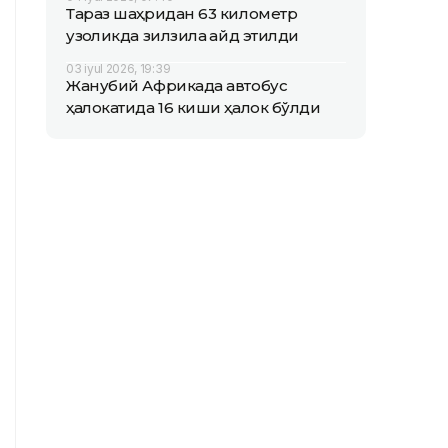
Тараз шаҳридан 63 километр
узоқликда зилзила қайд этилди
03 iyul 2026, 19:39
Жанубий Африкада автобус
ҳалокатида 16 киши ҳалок бўлди