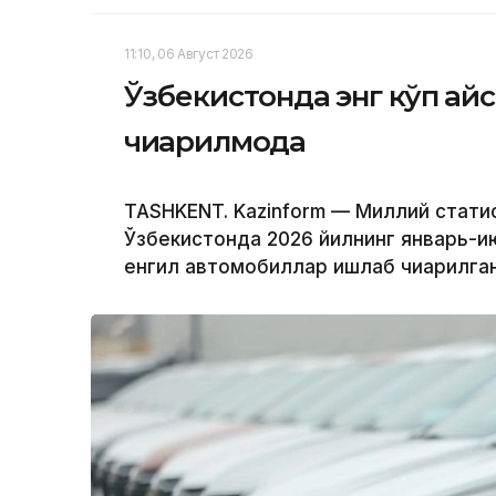
11:10, 06 Август 2026
Ўзбекистонда энг кўп қа
чиқарилмоқда
TASHKENT. Kazinform — Миллий стати
Ўзбекистонда 2026 йилнинг январь-и
енгил автомобиллар ишлаб чиқарилган