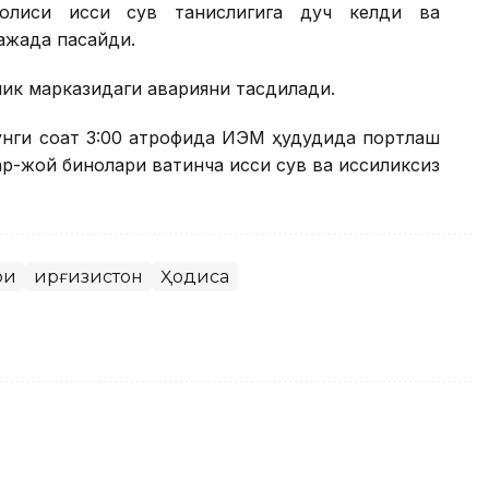
олиси иссиқ сув танқислигига дуч келди ва
ажада пасайди.
ик марказидаги аварияни тасдиқлади.
тунги соат 3:00 атрофида ИЭМ ҳудудида портлаш
-жой бинолари вақтинча иссиқ сув ва иссиқликсиз
ри
Қирғизистон
Ҳодиса