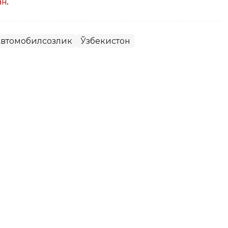
ан
.
втомобилсозлик
Ўзбекистон
афар аҳолининг қанчаси