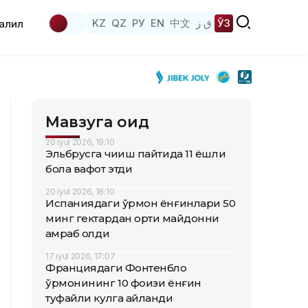
KZ
QZ
РУ
EN
中文
ق ز
ЎЗ
аҳлил
Мавзуга оид
20 iyul 2026, 19:10
Эльбрусга чиқиш пайтида 11 ёшли
бола вафот этди
20 iyul 2026, 18:10
Испаниядаги ўрмон ёнғинлари 50
минг гектардан ортиқ майдонни
қамраб олди
17 iyul 2026, 17:07
Франциядаги Фонтенбло
ўрмонининг 10 фоизи ёнғин
туфайли кулга айланди