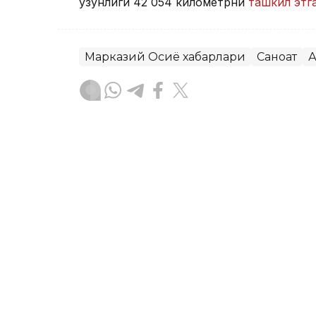
узунлиги 42 054 километрни
ташкил этг
Марказий Осиё хабарлари
Саноат
А
Бекабат Узаков
Муаллиф
17:15, 04 Август 2026
Ўзбекистонда ҳар минг н
тадбиркор