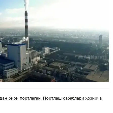
рдан бири портлаган. Портлаш сабаблари ҳозирча