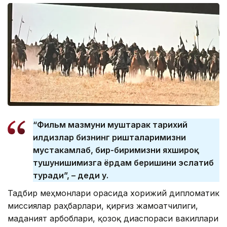
“Фильм мазмуни муштарак тарихий
илдизлар бизнинг ришталаримизни
мустаҳкамлаб, бир-биримизни яхшироқ
тушунишимизга ёрдам беришини эслатиб
туради”, – деди у.
Тадбир меҳмонлари орасида хорижий дипломатик
миссиялар раҳбарлари, қирғиз жамоатчилиги,
маданият арбоблари, қозоқ диаспораси вакиллари