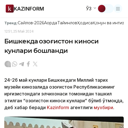
KAZINFORM
ЎЗ
Сайлов-2026
Ақорда
Тайинлов
Ҳодиса
Қонун ва интизо
Тренд:
12:51, 25 Май 2024
Бишкекда Қозоғистон киноси
кунлари бошланди
24-26 май кунлари Бишкекдаги Миллий тарих
музейи кинозалида Қозоғистон Республикасининг
Қирғизистондаги элчихонаси томонидан ташкил
этилган “Қозоғистон киноси кунлари” бўлиб ўтмоқда,
деб хабар беради
Kazinform
агентлиги
мухбири
.