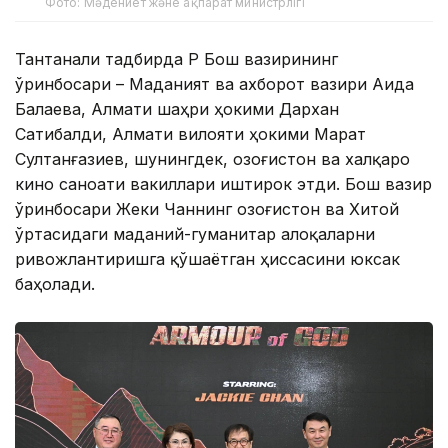
Фото: Мәдениет және ақпарат министрлігі
Тантанали тадбирда ҚР Бош вазирининг
ўринбосари – Маданият ва ахборот вазири Аида
Балаева, Алмати шаҳри ҳокими Дархан
Сатибалди, Алмати вилояти ҳокими Марат
Султанғазиев, шунингдек, Қозоғистон ва халқаро
кино саноати вакиллари иштирок этди. Бош вазир
ўринбосари Жеки Чаннинг Қозоғистон ва Хитой
ўртасидаги маданий-гуманитар алоқаларни
ривожлантиришга қўшаётган ҳиссасини юксак
баҳолади.