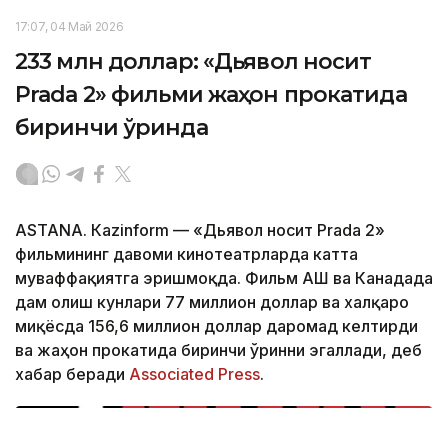
17:07, 04 Май 2026
233 млн доллар: «Дьявол носит
Prada 2» фильми жаҳон прокатида
биринчи ўринда
ASTANА. Кazinform — «Дьявол носит Prada 2»
фильмининг давоми кинотеатрларда катта
муваффақиятга эришмоқда. Фильм АҚШ ва Канадада
дам олиш кунлари 77 миллион доллар ва халқаро
миқёсда 156,6 миллион доллар даромад келтирди
ва жаҳон прокатида биринчи ўринни эгаллади, деб
хабар беради
Associated Press
.