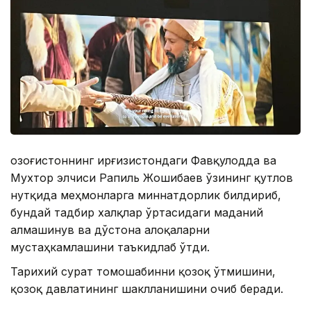
Қозоғистоннинг Қирғизистондаги Фавқулодда ва
Мухтор элчиси Рапиль Жошибаев ўзининг қутлов
нутқида меҳмонларга миннатдорлик билдириб,
бундай тадбир халқлар ўртасидаги маданий
алмашинув ва дўстона алоқаларни
мустаҳкамлашини таъкидлаб ўтди.
Тарихий сурат томошабинни қозоқ ўтмишини,
қозоқ давлатининг шаклланишини очиб беради.