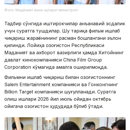
Фото: Мәдениет және ақпарат министрлігі
Тадбир сўнгида иштирокчилар анъанавий эсдалик
учун суратга тушдилар. Шу тариқа фильм ишлаб
чиқариш жараёнининг расман бошлангани эълон
қилинди. Лойиҳа Қозоғистон Республикаси
Маданият ва ахборот вазирлиги ҳамда Хитойнинг
давлат кинокомпанияси China Film Group
Corporation кўмагида амалга оширилмоқда.
Фильмни ишлаб чиқариш билан Қозоғистоннинг
Sәlem Entertainment компанияси ва Гонконгнинг
Billion Target компанияси шуғулланади. Суратга
олиш ишлари 2026 йил июль ойидан октябрь
ойигача Қозоғистон ҳудудида бўлиб ўтади.