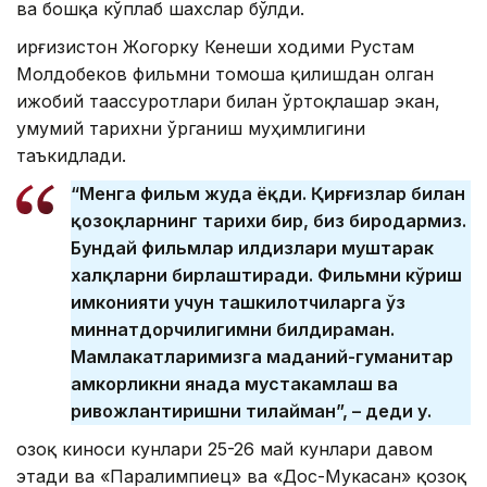
ва бошқа кўплаб шахслар бўлди.
Қирғизистон Жогорку Кенеши ходими Рустам
Молдобеков фильмни томоша қилишдан олган
ижобий таассуротлари билан ўртоқлашар экан,
умумий тарихни ўрганиш муҳимлигини
таъкидлади.
“Менга фильм жуда ёқди. Қирғизлар билан
қозоқларнинг тарихи бир, биз биродармиз.
Бундай фильмлар илдизлари муштарак
халқларни бирлаштиради. Фильмни кўриш
имконияти учун ташкилотчиларга ўз
миннатдорчилигимни билдираман.
Мамлакатларимизга маданий-гуманитар
ҳамкорликни янада мустаҳкамлаш ва
ривожлантиришни тилайман”, – деди у.
Қозоқ киноси кунлари 25-26 май кунлари давом
этади ва «Паралимпиец» ва «Дос-Мукасан» қозоқ