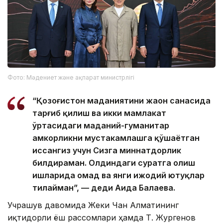
Фото: Мәдениет және ақпарат министрлігі
“Қозоғистон маданиятини жаҳон саҳнасида
тарғиб қилиш ва икки мамлакат
ўртасидаги маданий-гуманитар
ҳамкорликни мустаҳкамлашга қўшаётган
ҳиссангиз учун Сизга миннатдорлик
билдираман. Олдиндаги суратга олиш
ишларида омад ва янги ижодий ютуқлар
тилайман”, — деди Аида Балаева.
Учрашув давомида Жеки Чан Алматининг
иқтидорли ёш рассомлари ҳамда Т. Жургенов