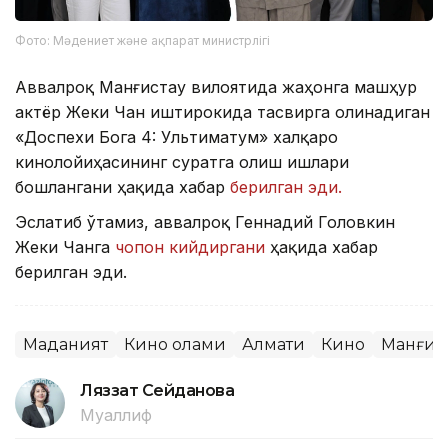
Фото: Мәдениет және ақпарат министрлігі
Аввалроқ Манғистау вилоятида жаҳонга машҳур
актёр Жеки Чан иштирокида тасвирга олинадиган
«Доспехи Бога 4: Ультиматум» халқаро
кинолойиҳасининг суратга олиш ишлари
бошлангани ҳақида хабар
берилган эди.
Эслатиб ўтамиз, аввалроқ Геннадий Головкин
Жеки Чанга
чопон кийдиргани
ҳақида хабар
берилган эди.
Маданият
Кино олами
Алмати
Кино
Манғис
Ляззат Сейданова
Муаллиф