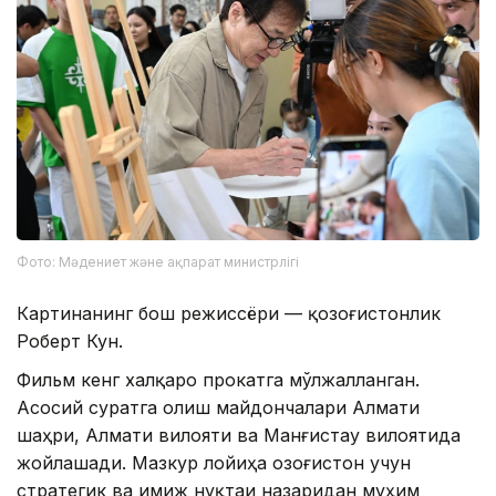
Фото: Мәдениет және ақпарат министрлігі
Картинанинг бош режиссёри — қозоғистонлик
Роберт Кун.
Фильм кенг халқаро прокатга мўлжалланган.
Асосий суратга олиш майдончалари Алмати
шаҳри, Алмати вилояти ва Манғистау вилоятида
жойлашади. Мазкур лойиҳа Қозоғистон учун
стратегик ва имиж нуқтаи назаридан муҳим