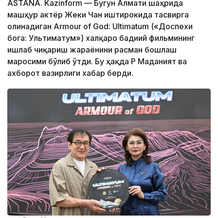
ASTANA. Kazinform — Бугун Алмати шаҳрида
машҳур актёр Жеки Чан иштирокида тасвирга
олинадиган Armour of God: Ultimatum («Доспехи
бога: Ультиматум») халқаро бадиий фильмининг
ишлаб чиқариш жараёнини расман бошлаш
маросими бўлиб ўтди. Бу ҳақда ҚР Маданият ва
ахборот вазирлиги хабар берди.