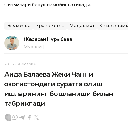
фильмлари бепул намойиш этилади.
Элчихона
Қирғизистон
Маданият
Кино олами
Жарасқан Нұрыбаев
Муаллиф
20:35, 09 Июл 2026
Аида Балаева Жеки Чанни
Қозоғистондаги суратга олиш
ишларининг бошланиши билан
табриклади