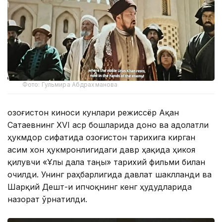
Фото: Гульмира Абдрахманова
Қозоғистон киноси кунлари режиссёр Ақан
Сатаевнинг XVI аср бошларида доно ва адолатли
ҳукмдор сифатида Қозоғистон тарихига кирган
Қасим хон ҳукмронлигидаги давр ҳақида ҳикоя
қилувчи «Ұлы дала таңы» тарихий фильми билан
очилди. Унинг раҳбарлигида давлат шаклланди ва
Шарқий Дешт-и Қипчоқнинг кенг ҳудудларида
назорат ўрнатилди.