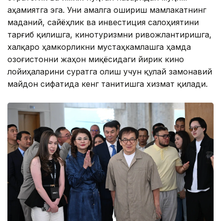
аҳамиятга эга. Уни амалга ошириш мамлакатнинг
маданий, сайёҳлик ва инвестиция салоҳиятини
тарғиб қилишга, кинотуризмни ривожлантиришга,
халқаро ҳамкорликни мустаҳкамлашга ҳамда
Қозоғистонни жаҳон миқёсидаги йирик кино
лойиҳаларини суратга олиш учун қулай замонавий
майдон сифатида кенг танитишга хизмат қилади.