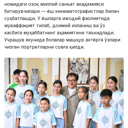
номидаги Қозоқ миллий санъат академияси
битирувчилари — ёш кинематографистлар билан
суҳбатлашди. У ёшларга ижодий фаолиятида
муваффақият тилаб, доимий изланиш ва ўз
касбига муҳаббатнинг аҳамиятини таъкидлади.
Учрашув якунида болалар машҳур актёрга ўзлари
чизган портретларни совға қилди.