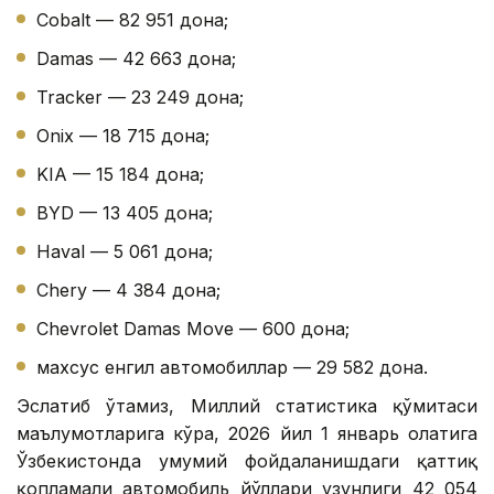
Cobalt — 82 951 дона;
Damas — 42 663 дона;
Tracker — 23 249 дона;
Onix — 18 715 дона;
KIA — 15 184 дона;
BYD — 13 405 дона;
Haval — 5 061 дона;
Chery — 4 384 дона;
Chevrolet Damas Move — 600 дона;
махсус енгил автомобиллар — 29 582 дона.
Эслатиб ўтамиз, Миллий статистика қўмитаси
маълумотларига кўра, 2026 йил 1 январь ҳолатига
Ўзбекистонда умумий фойдаланишдаги қаттиқ
қопламали автомобиль йўллари узунлиги 42 054