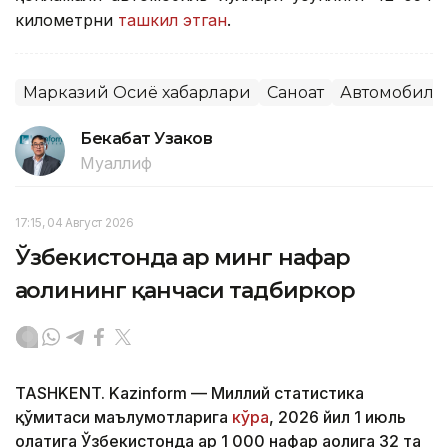
километрни
ташкил этган
.
Марказий Осиё хабарлари
Саноат
Автомобилс
Бекабат Узаков
Муаллиф
17:15, 04 Август 2026
Ўзбекистонда ҳар минг нафар
аҳолининг қанчаси тадбиркор
TASHKENT. Kazinform — Миллий статистика
қўмитаси маълумотларига
кўра
, 2026 йил 1 июль
ҳолатига Ўзбекистонда ҳар 1 000 нафар аҳолига 32 та