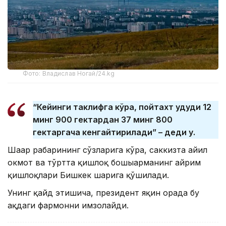
Фото: Владислав Ногай/24.kg
“Кейинги таклифга кўра, пойтахт ҳудуди 12
минг 900 гектардан 37 минг 800
гектаргача кенгайтирилади” – деди у.
Шаҳар раҳбарининг сўзларига кўра, саккизта айил
окмот ва тўртта қишлоқ бошыарманинг айрим
қишлоқлари Бишкек шаҳрига қўшилади.
Унинг қайд этишича, президент яқин орада бу
ҳақдаги фармонни имзолайди.