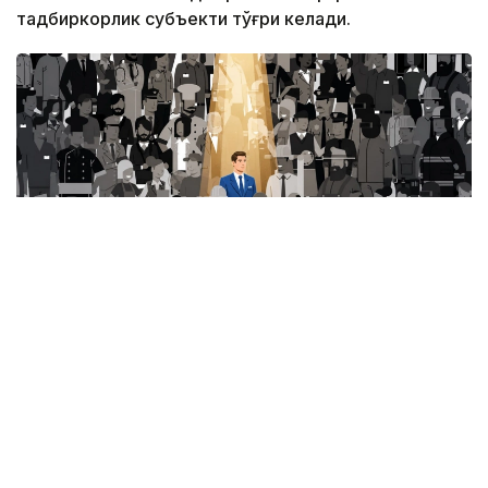
тадбиркорлик субъекти тўғри келади.
Фото: Миллий статистика қўмитаси
Ушбу кўрсаткич ҳудудлар кесимида қуйидагича:
Тошкент шаҳри — 50 та;
Хоразм вилояти — 46 та;