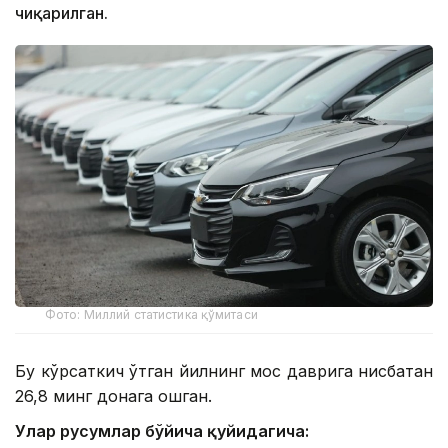
чиқарилган.
Фото: Миллий статистика қўмитаси
Бу кўрсаткич ўтган йилнинг мос даврига нисбатан
26,8 минг донага ошган.
Улар русумлар бўйича қуйидагича: