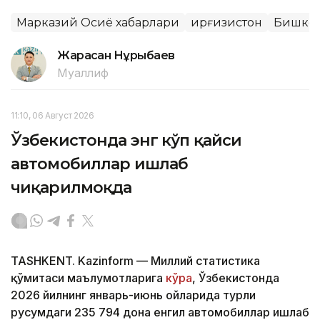
Марказий Осиё хабарлари
Қирғизистон
Бишке
Жарасқан Нұрыбаев
Муаллиф
11:10, 06 Август 2026
Ўзбекистонда энг кўп қайси
автомобиллар ишлаб
чиқарилмоқда
TASHKENT. Kazinform — Миллий статистика
қўмитаси маълумотларига
кўра
, Ўзбекистонда
2026 йилнинг январь-июнь ойларида турли
русумдаги 235 794 дона енгил автомобиллар ишлаб