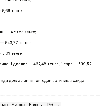
 5,66 тенге.
иш — 470,83 тенге;
— 543,77 тенге;
 5,63 тенге.
гича: 1 доллар — 4
67,4
8 тенге, 1 евро — 5
39,52
онда доллар қанча тенгедан сотилиши ҳақида
ллар
Биржа
Валюта
Рубль