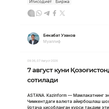
Иқтисодиёт
Биржа
Бекабат Узаков
Муаллиф
09:36, 07 Август 2026
7 август куни Қозоғисто
сотилади
ASTANA. Kazinform — Мамлакатнинг э
Чимкентдаги валюта айирбошлаш шох
ўртача ҳисобланган курси тақдим эт