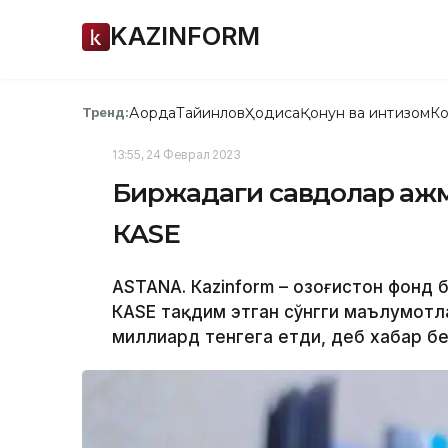
KAZINFORM
Ақорда
Тайинлов
Ҳодиса
Қонун ва интизом
Ко
Тренд:
13:55, 24 Феврал 2023
Биржадаги савдолар ҳажм
КАSЕ
ASTANA. Кazinform – Қозоғистон фонд
КАSЕ тақдим этган сўнгги маълумотл
миллиард тенгега етди, деб хабар бе