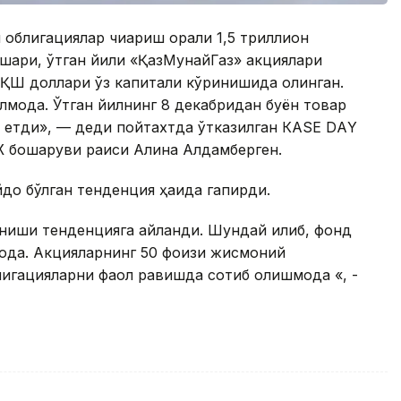
 облигациялар чиқариш орқали 1,5 триллион
ташқари, ўтган йили «ҚазМунайГаз» акциялари
АҚШ доллари ўз капитали кўринишида олинган.
моқда. Ўтган йилнинг 8 декабридан буён товар
 етди», — деди пойтахтда ўтказилган КАSЕ DАY
 бошқаруви раиси Алина Алдамберген.
до бўлган тенденция ҳақида гапирди.
ниши тенденцияга айланди. Шундай қилиб, фонд
оқда. Акцияларнинг 50 фоизи жисмоний
лигацияларни фаол равишда сотиб олишмоқда «, -