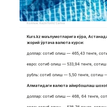
Коллаж: Kazinform/ Canva
Kurs.kz маълумотларига кўра, Астана
жорий ўртача валюта курси:
доллар: сотиб олиш — 465,43 тенге, сот
евро: сотиб олиш — 533,94 тенге, сотиш
рубль: сотиб олиш — 5,50 тенге, сотиш —
Алматидаги валюта айирбошлаш шохо
доллар: сотиб олиш — 468, 64 тенге, со
евро: сотиб олиш — 538,76 тенге, сотиш