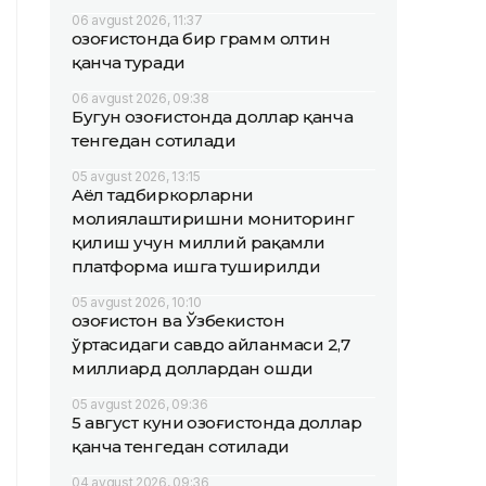
06 avgust 2026, 11:37
Қозоғистонда бир грамм олтин
қанча туради
06 avgust 2026, 09:38
Бугун Қозоғистонда доллар қанча
тенгедан сотилади
05 avgust 2026, 13:15
Аёл тадбиркорларни
молиялаштиришни мониторинг
қилиш учун миллий рақамли
платформа ишга туширилди
05 avgust 2026, 10:10
Қозоғистон ва Ўзбекистон
ўртасидаги савдо айланмаси 2,7
миллиард доллардан ошди
05 avgust 2026, 09:36
5 август куни Қозоғистонда доллар
қанча тенгедан сотилади
04 avgust 2026, 09:36