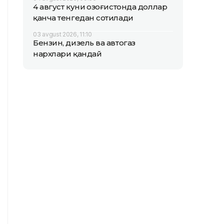
4 август куни Қозоғистонда доллар
қанча тенгедан сотилади
03 avgust 2026, 11:10
Бензин, дизель ва автогаз
нархлари қандай