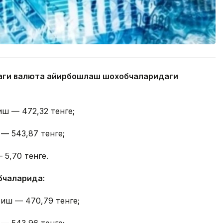
даги валюта айирбошлаш шохобчаларидаги
иш — 472,32 тенге;
 — 543,87 тенге;
 5,70 тенге.
бчаларида:
тиш — 470,79 тенге;
 — 543,96 тенге;