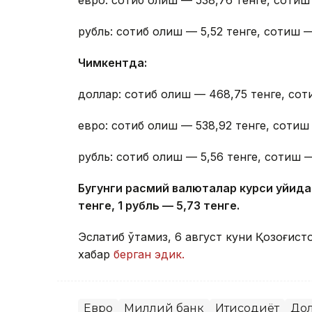
рубль: сотиб олиш — 5,52 тенге, сотиш —
Чимкентда:
доллар: сотиб олиш — 468,75 тенге, сот
евро: сотиб олиш — 538,92 тенге, сотиш 
рубль: сотиб олиш — 5,56 тенге, сотиш —
Бугунги расмий валюталар курси қуйида
тенге, 1 рубль — 5
,7
3 тенге.
Эслатиб ўтамиз, 6 август куни Қозоғист
хабар
берган эдик.
Евро
Миллий банк
Иқтисодиёт
До