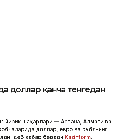
нда доллар қанча тенгедан
нг йирик шаҳарлари — Астана, Алмати ва
обчаларида доллар, евро ва рублнинг
илди, деб хабар беради
Kazinform
.