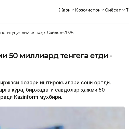
Жаҳон
Қозоғистон
Сиёсат
Т
нституциявий ислоҳот
Сайлов-2026
и 50 миллиард тенгега етди -
 биржаси бозори иштирокчилари сони ортди.
арга кўра, биржадаги савдолар ҳажми 50
ради Кazinform мухбири.