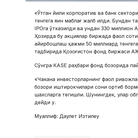
«Ўтган йили корпоратив ва банк сектори
тенгега яқин маблағ жалб қилди. Бундан 
IPОга ўтказилди ва ундан 330 миллион 
Ҳозирда бу акциялар биржада фаол сотил
айирбошлаш ҳажми 50 миллиард тенгега
тадбирида Қозоғистон фонд биржаси АЖ
Сўнгра КАSЕ раҳбари фонд бозорида пай
«Чакана инвесторларнинг фаол ривожла
бозори иштирокчилари сони ортиб борм
шахсларга тегишли. Шунингдек, улар об
дейди у.
Муаллиф: Даулет Изтилеу