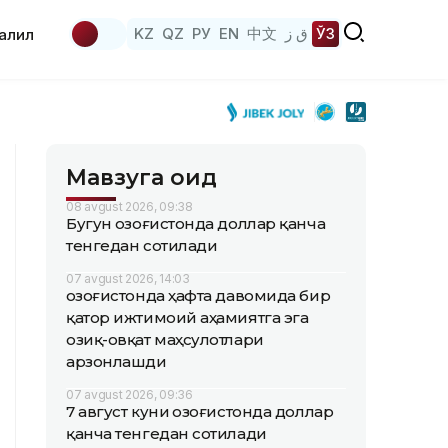
KZ
QZ
РУ
EN
中文
ق ز
ЎЗ
аҳлил
Мавзуга оид
08 avgust 2026, 09:38
Бугун Қозоғистонда доллар қанча
тенгедан сотилади
07 avgust 2026, 14:03
Қозоғистонда ҳафта давомида бир
қатор ижтимоий аҳамиятга эга
озиқ-овқат маҳсулотлари
арзонлашди
07 avgust 2026, 09:36
7 август куни Қозоғистонда доллар
қанча тенгедан сотилади