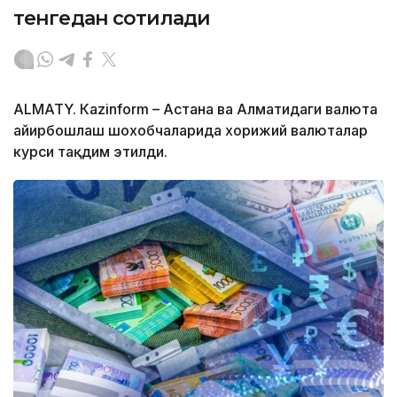
тенгедан сотилади
ALMATY. Кazinform – Астана ва Алматидаги валюта
айирбошлаш шохобчаларида хорижий валюталар
курси тақдим этилди.