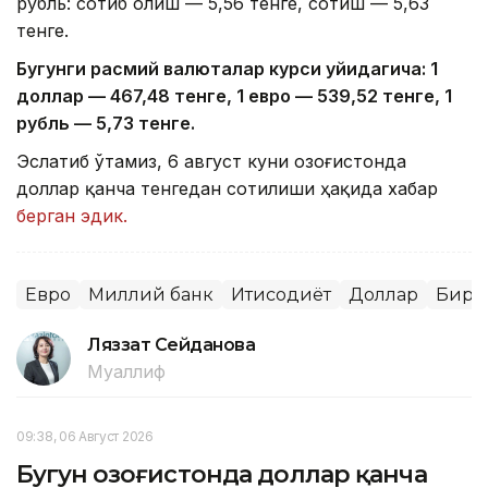
рубль: сотиб олиш — 5,56 тенге, сотиш — 5,63
тенге.
Бугунги расмий валюталар курси қуйидагича: 1
доллар — 4
67,4
8 тенге, 1 евро — 5
39,52
тенге, 1
рубль — 5
,7
3 тенге.
Эслатиб ўтамиз, 6 август куни Қозоғистонда
доллар қанча тенгедан сотилиши ҳақида хабар
берган эдик.
Евро
Миллий банк
Иқтисодиёт
Доллар
Бирж
Ляззат Сейданова
Муаллиф
09:38, 06 Август 2026
Бугун Қозоғистонда доллар қанча