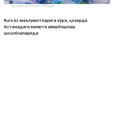
Коллаж: Kazinform / Freepik
Kurs.kz маълумотларига кўра, ҳозирда
Астанадаги валюта айирбошлаш
шохобчаларида:
— доллар: сотиб олиш — 467,00 тенге, сотиш —
474,00 тенге;
— евро: сотиб олиш — 534,00 тенге, сотиш —
544,00 тенге;
— рубль: сотиб олиш — 5,55 тенге, сотиш — 5,75
тенге;
— юань: сотиб олиш — 68,83 тенге, сотиш — 73,06
тенге.
Алматидаги валюта айирбошлаш
шохобчаларида: