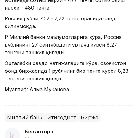
нархи - 480 тенге.
Россия рубли 7,52 - 7,72 тенге орасида савдо
қилинмоқда.
ҚР Миллий банки маълумотларига кўра, Россия
рублининг 27 сентябрдаги ўртача курси 8,27
тенгени ташкил қилади.
Эрталабки савдо натижаларига кўра, Қозоғистон
фонд биржасида 1 рублнинг бир тенге курси 8,23
тенгени ташкил қилди.
Муаллиф: Алма Муқанова
Миллий банк
Иқтисодиёт
Биржа
без автора