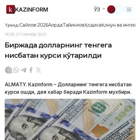
KAZINFORM
ЎЗ
Сайлов-2026
Ақорда
Тайинлов
Ҳодиса
Қонун ва интизо
Тренд:
16:39, 27 Сентябр 2022
Биржада долларнинг тенгега
нисбатан курси кўтарилди
ALMATY. Кazinform – Долларнинг тенгега нисбатан
курси ошди, дея хабар беради Кazinform мухбири.