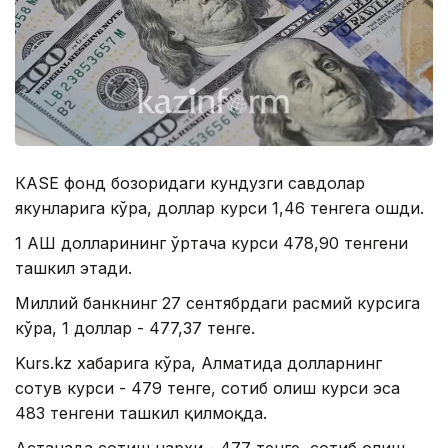
КАSЕ фонд бозоридаги кундузги савдолар
якунларига кўра, доллар курси 1,46 тенгега ошди.
1 АҚШ долларининг ўртача курси 478,90 тенгени
ташкил этади.
Миллий банкнинг 27 сентябрдаги расмий курсига
кўра, 1 доллар - 477,37 тенге.
Kurs.kz хабарига кўра, Алматида долларнинг
сотув курси - 479 тенге, сотиб олиш курси эса
483 тенгени ташкил қилмоқда.
Астанада сотиш нархи - 477 тенге, сотиб олиш