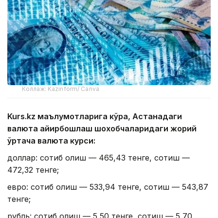
Коллаж: Kazinform/ Canva
Kurs.kz маълумотларига кўра, Астанадаги
валюта айирбошлаш шохобчаларидаги жорий
ўртача валюта курси:
доллар: сотиб олиш — 465,43 тенге, сотиш —
472,32 тенге;
евро: сотиб олиш — 533,94 тенге, сотиш — 543,87
тенге;
рубль: сотиб олиш — 5,50 тенге, сотиш — 5,70