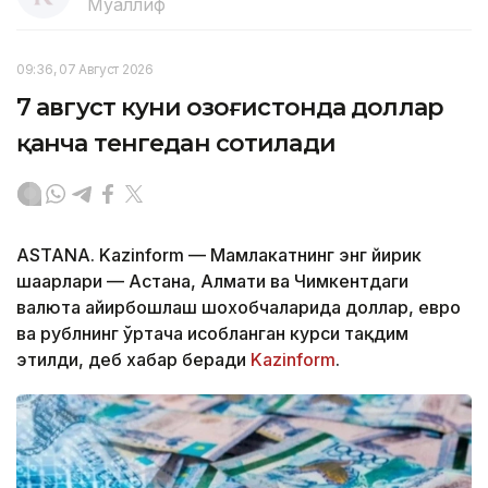
Муаллиф
09:36, 07 Август 2026
7 август куни Қозоғистонда доллар
қанча тенгедан сотилади
ASTANA. Kazinform — Мамлакатнинг энг йирик
шаҳарлари — Астана, Алмати ва Чимкентдаги
валюта айирбошлаш шохобчаларида доллар, евро
ва рублнинг ўртача ҳисобланган курси тақдим
этилди, деб хабар беради
Kazinform
.