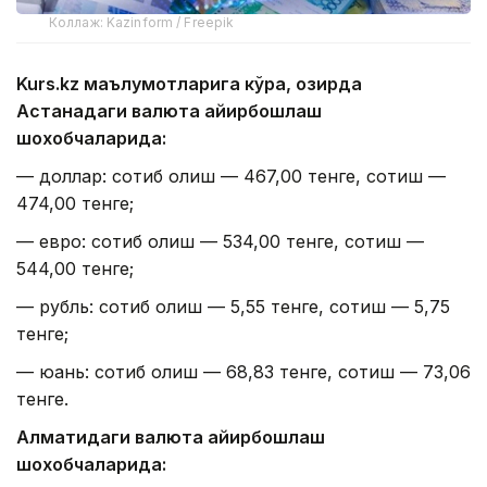
Коллаж: Kazinform / Freepik
Kurs.kz маълумотларига кўра, ҳозирда
Астанадаги валюта айирбошлаш
шохобчаларида:
— доллар: сотиб олиш — 467,00 тенге, сотиш —
474,00 тенге;
— евро: сотиб олиш — 534,00 тенге, сотиш —
544,00 тенге;
— рубль: сотиб олиш — 5,55 тенге, сотиш — 5,75
тенге;
— юань: сотиб олиш — 68,83 тенге, сотиш — 73,06
тенге.
Алматидаги валюта айирбошлаш
шохобчаларида: