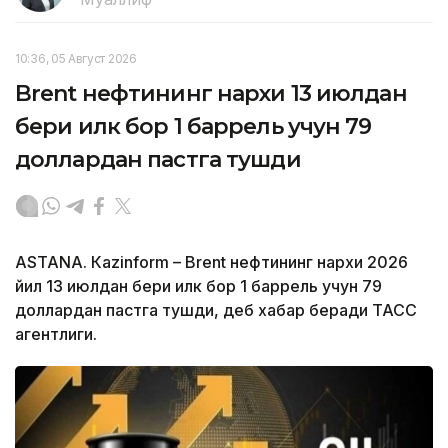
10:36, 05 Август 2026
Brent нефтининг нархи 13 июлдан
бери илк бор 1 баррель учун 79
доллардан пастга тушди
ASTANА. Кazinform – Brent нефтининг нархи 2026
йил 13 июлдан бери илк бор 1 баррель учун 79
доллардан пастга тушди, деб хабар беради ТАСС
агентлиги.