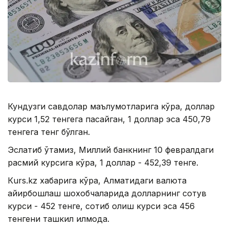
Кундузги савдолар маълумотларига кўра, доллар
курси 1,52 тенгега пасайган, 1 доллар эса 450,79
тенгега тенг бўлган.
Эслатиб ўтамиз, Миллий банкнинг 10 февралдаги
расмий курсига кўра, 1 доллар - 452,39 тенге.
Кurs.kz хабарига кўра, Алматидаги валюта
айирбошлаш шохобчаларида долларнинг сотув
курси - 452 тенге, сотиб олиш курси эса 456
тенгени ташкил қилмоқда.