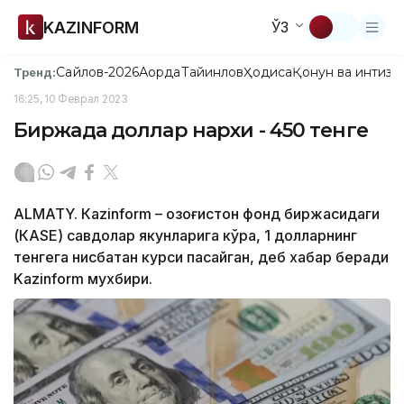
KAZINFORM
ЎЗ
Сайлов-2026
Ақорда
Тайинлов
Ҳодиса
Қонун ва интизо
Тренд:
16:25, 10 Феврал 2023
Биржада доллар нархи - 450 тенге
ALMATY. Кazinform – Қозоғистон фонд биржасидаги
(КАSЕ) савдолар якунларига кўра, 1 долларнинг
тенгега нисбатан курси пасайган, деб хабар беради
Kazinform мухбири.