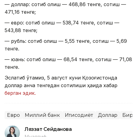
— доллар: сотиб олиш — 468,86 тенге, сотиш —
471,16 тенге;
— евро: сотиб олиш — 538,74 тенге, сотиш —
543,88 тенге;
— рубль: сотиб олиш — 5,55 тенге, сотиш — 5,69
тенге.
— юань: сотиб олиш — 68,54 тенге, сотиш — 71,08
тенге.
Эслатиб ўтамиз, 5 август куни Қозоғистонда
доллар қанча тенгедан сотилиши ҳақида хабар
берган эдик.
Евро
Миллий банк
Иқтисодиёт
Доллар
Бирж
Ляззат Сейданова
Муаллиф