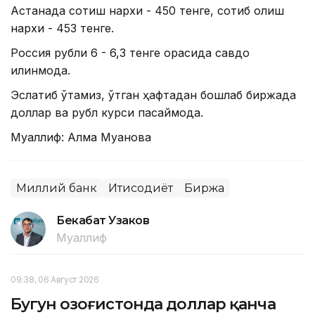
Астанада сотиш нархи - 450 тенге, сотиб олиш
нархи - 453 тенге.
Россия рубли 6 - 6,3 тенге орасида савдо
қилинмоқда.
Эслатиб ўтамиз, ўтган ҳафтадан бошлаб биржада
доллар ва рубл курси пасаймоқда.
Муаллиф: Алма Муқанова
Миллий банк
Иқтисодиёт
Биржа
Бекабат Узаков
Муаллиф
09:38, 06 Август 2026
Бугун Қозоғистонда доллар қанча