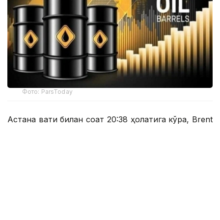
Фото: ParsToday
Астана вақти билан соат 20:38 ҳолатига кўра, Brent
нефтининг нархи 6,03 фоизга пасайиб, 1 баррель
учун 78,72 долларни ташкил этди.
Астана вақти билан соат 20:43 да нархнинг
пасайиши суръати бироз секинлашди ва Brent
нефтининг нархи 1 баррел учун 78,87 доллардан
(-5,85%) сотилди.
Шу билан бирга, сентябрь ойида етказиб