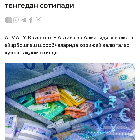
тенгедан сотилади
ALMATY. Кazinform – Астана ва Алматидаги валюта
айирбошлаш шохобчаларида хорижий валюталар
курси тақдим этилди.