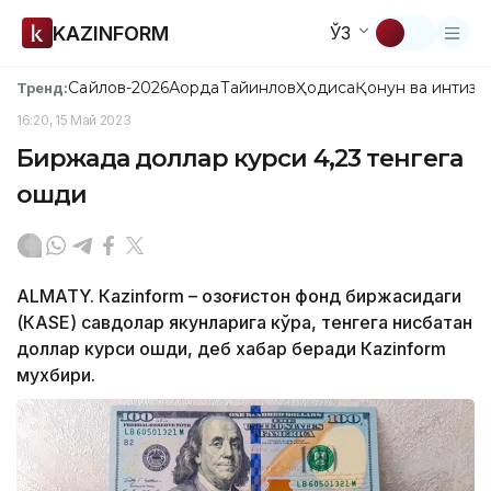
KAZINFORM
ЎЗ
Сайлов-2026
Ақорда
Тайинлов
Ҳодиса
Қонун ва интизо
Тренд:
16:20, 15 Май 2023
Биржада доллар курси 4,23 тенгега
ошди
ALMATY. Кazinform – Қозоғистон фонд биржасидаги
(КАSЕ) савдолар якунларига кўра, тенгега нисбатан
доллар курси ошди, деб хабар беради Кazinform
мухбири.