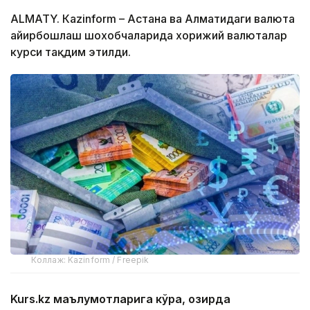
ALMATY. Кazinform – Астана ва Алматидаги валюта
айирбошлаш шохобчаларида хорижий валюталар
курси тақдим этилди.
Коллаж: Kazinform / Freepik
Kurs.kz маълумотларига кўра, ҳозирда