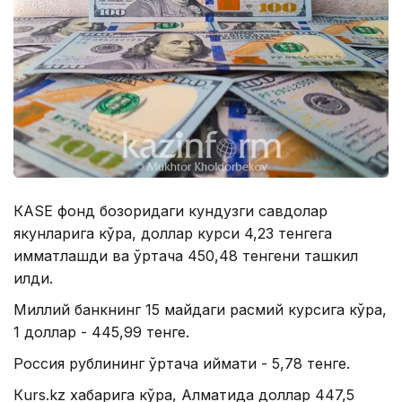
КАSЕ фонд бозоридаги кундузги савдолар
якунларига кўра, доллар курси 4,23 тенгега
қимматлашди ва ўртача 450,48 тенгени ташкил
қилди.
Миллий банкнинг 15 майдаги расмий курсига кўра,
1 доллар - 445,99 тенге.
Россия рублининг ўртача қиймати - 5,78 тенге.
Кurs.kz хабарига кўра, Алматида доллар 447,5