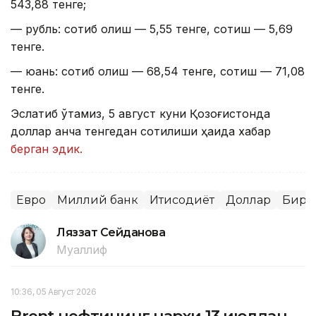
543,88 тенге;
— рубль: сотиб олиш — 5,55 тенге, сотиш — 5,69
тенге.
— юань: сотиб олиш — 68,54 тенге, сотиш — 71,08
тенге.
Эслатиб ўтамиз, 5 август куни Қозоғистонда
доллар қанча тенгедан сотилиши ҳақида хабар
берган эдик.
Евро
Миллий банк
Иқтисодиёт
Доллар
Бирж
Ляззат Сейданова
Муаллиф
10:36, 05 Август 2026