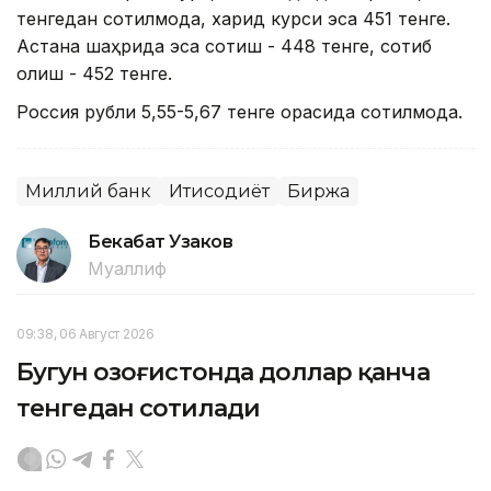
тенгедан сотилмоқда, харид курси эса 451 тенге.
Астана шаҳрида эса сотиш - 448 тенге, сотиб
олиш - 452 тенге.
Россия рубли 5,55-5,67 тенге орасида сотилмоқда.
Миллий банк
Иқтисодиёт
Биржа
Бекабат Узаков
Муаллиф
09:38, 06 Август 2026
Бугун Қозоғистонда доллар қанча
тенгедан сотилади