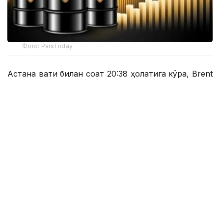
Фото: ParsToday
Астана вақти билан соат 20:38 ҳолатига кўра, Brent
нефтининг нархи 6,03 фоизга пасайиб, 1 баррель
учун 78,72 долларни ташкил этди.
Астана вақти билан соат 20:43 да нархнинг
пасайиши суръати бироз секинлашди ва Brent
нефтининг нархи 1 баррел учун 78,87 доллардан
(-5,85%) сотилди.
Шу билан бирга, сентябрь ойида етказиб
бериладиган WТI хом нефтининг фьючерслари
нархи ҳам 6,05 фоизга пасайиб, 1 баррель учун
75,48 долларни ташкил этди.