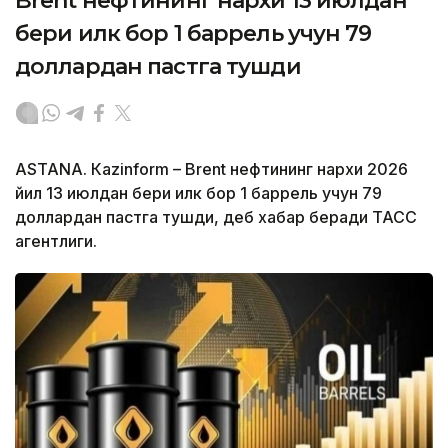
Brent нефтининг нархи 13 июлдан
бери илк бор 1 баррель учун 79
доллардан пастга тушди
ASTANА. Кazinform – Brent нефтининг нархи 2026
йил 13 июлдан бери илк бор 1 баррель учун 79
доллардан пастга тушди, деб хабар беради ТАСС
агентлиги.