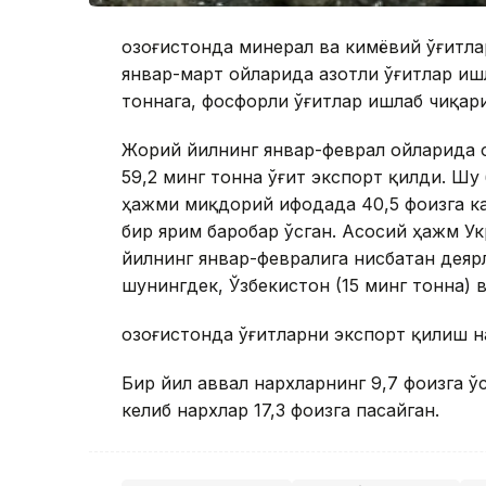
Қозоғистонда минерал ва кимёвий ўғитл
январ-март ойларида азотли ўғитлар ишл
тоннага, фосфорли ўғитлар ишлаб чиқари
Жорий йилнинг январ-феврал ойларида Қ
59,2 минг тонна ўғит экспорт қилди. Шу 
ҳажми миқдорий ифодада 40,5 фоизга ка
бир ярим баробар ўсган. Асосий ҳажм Ук
йилнинг январ-февралига нисбатан деяр
шунингдек, Ўзбекистон (15 минг тонна) в
Қозоғистонда ўғитларни экспорт қилиш н
Бир йил аввал нархларнинг 9,7 фоизга ў
келиб нархлар 17,3 фоизга пасайган.