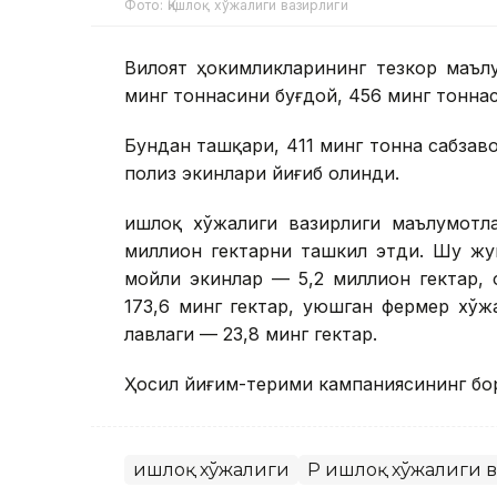
Фото: Қишлоқ хўжалиги вазирлиги
Вилоят ҳокимликларининг тезкор маълу
минг тоннасини буғдой, 456 минг тонна
Бундан ташқари, 411 минг тонна сабзаво
полиз экинлари йиғиб олинди.
Қишлоқ хўжалиги вазирлиги маълумотл
миллион гектарни ташкил этди. Шу жу
мойли экинлар — 5,2 миллион гектар, 
173,6 минг гектар, уюшган фермер хўж
лавлаги — 23,8 минг гектар.
Ҳосил йиғим-терими кампаниясининг бо
Қишлоқ хўжалиги
ҚР Қишлоқ хўжалиги