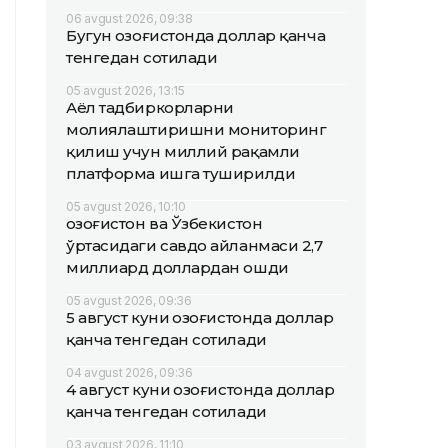
06 avgust 2026, 09:38
Бугун Қозоғистонда доллар қанча
тенгедан сотилади
05 avgust 2026, 13:15
Аёл тадбиркорларни
молиялаштиришни мониторинг
қилиш учун миллий рақамли
платформа ишга туширилди
05 avgust 2026, 10:10
Қозоғистон ва Ўзбекистон
ўртасидаги савдо айланмаси 2,7
миллиард доллардан ошди
05 avgust 2026, 09:36
5 август куни Қозоғистонда доллар
қанча тенгедан сотилади
04 avgust 2026, 09:36
4 август куни Қозоғистонда доллар
қанча тенгедан сотилади
03 avgust 2026, 11:10