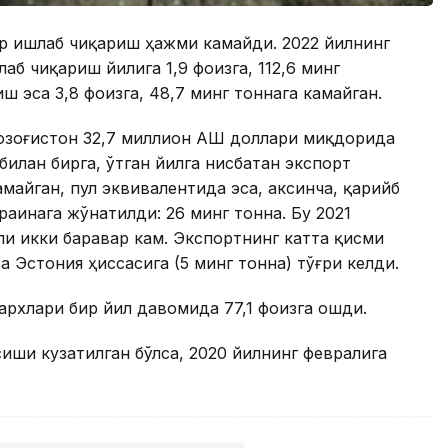
ар ишлаб чиқариш ҳажми камайди. 2022 йилнинг
аб чиқариш йилига 1,9 фоизга, 112,6 минг
ш эса 3,8 фоизга, 48,7 минг тоннага камайган.
озоғистон 32,7 миллион АҚШ доллари миқдорида
билан бирга, ўтган йилга нисбатан экспорт
майган, пул эквивалентида эса, аксинча, қарийб
раинага жўнатилди: 26 минг тонна. Бу 2021
ли икки баравар кам. Экспортнинг катта қисми
а Эстония ҳиссасига (5 минг тонна) тўғри келди.
архлари бир йил давомида 77,1 фоизга ошди.
сиши кузатилган бўлса, 2020 йилнинг февралига