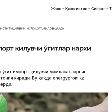
Жаҳон
Қозоғистон
Сиёсат
Т
нституциявий ислоҳот
Сайлов-2026
порт қилувчи ўғитлар нархи
ан ўғит импорт қилувчи мамлакатларнинг
тония киради. Бу ҳақда energyprom.kz
берди.