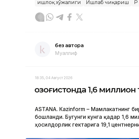
Қишлоқ хўжалиги
Ишлаб чиқариш
Қ
без автора
Муаллиф
18:35, 04 Август 2026
Қозоғистонда 1,6 миллион
ASTANА. Кazinform – Мамлакатнинг б
бошланди. Бугунги кунга қадар 1,6 ми
ҳосилдорлик гектарига 19,1 центнерн