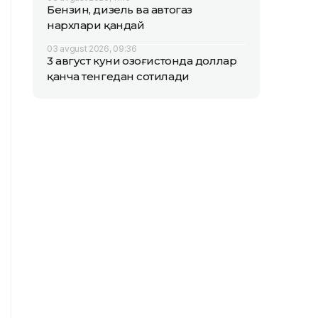
Бензин, дизель ва автогаз
нархлари қандай
03 avgust 2026, 09:36
3 август куни Қозоғистонда доллар
қанча тенгедан сотилади