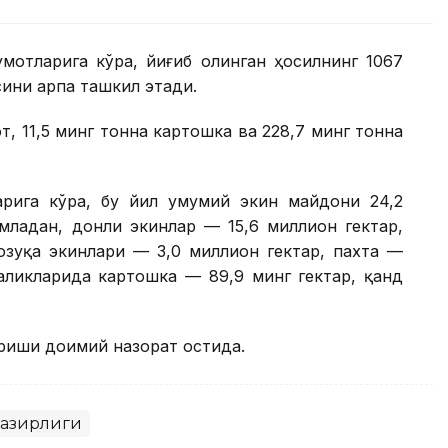
мотларига кўра, йиғиб олинган ҳосилнинг 1067
сини арпа ташкил этади.
т, 11,5 минг тонна картошка ва 228,7 минг тонна
арига кўра, бу йил умумий экин майдони 24,2
младан, донли экинлар — 15,6 миллион гектар,
озуқа экинлари — 3,0 миллион гектар, пахта —
аликларида картошка — 89,9 минг гектар, қанд
риши доимий назорат остида.
 вазирлиги