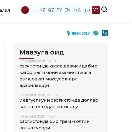
KZ
QZ
РУ
EN
中文
ق ز
ЎЗ
аҳлил
Мавзуга оид
07 avgust 2026, 14:03
Қозоғистонда ҳафта давомида бир
қатор ижтимоий аҳамиятга эга
озиқ-овқат маҳсулотлари
арзонлашди
07 avgust 2026, 09:36
7 август куни Қозоғистонда доллар
қанча тенгедан сотилади
06 avgust 2026, 11:37
Қозоғистонда бир грамм олтин
қанча туради