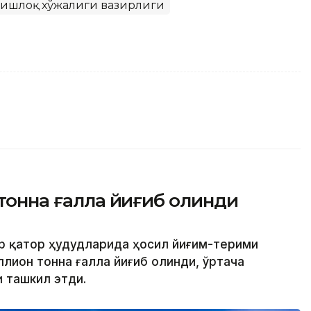
Р Қишлоқ хўжалиги вазирлиги
 тонна ғалла йиғиб олинди
ир қатор ҳудудларида ҳосил йиғим-терими
ллион тонна ғалла йиғиб олинди, ўртача
и ташкил этди.