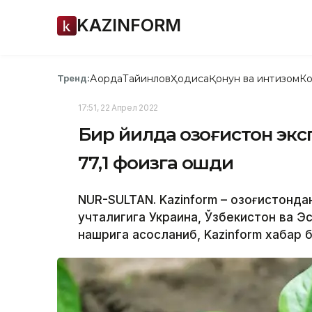
KAZINFORM
Ақорда
Тайинлов
Ҳодиса
Қонун ва интизом
Ко
Тренд:
17:51, 22 Апрел 2022
Бир йилда Қозоғистон экс
77,1 фоизга ошди
NUR-SULTAN. Kazinform – Қозоғистонд
учталигига Украина, Ўзбекистон ва Эс
нашрига асосланиб, Kazinform хабар 