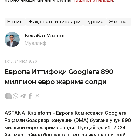
Ёнғин
Жаҳон янгиликлари
Туркия
Жиноят
Бекабат Узаков
Муаллиф
17:15, 24 Июл 2026
Европа Иттифоқи Googleга 890
миллион евро жарима солди
ASTANА. Кazinform – Европа Комиссияси Googleга
Рақамли бозорлар қонунини (DMA) бузгани учун 890
миллион евро жарима солди. Шундай қилиб, 2024
йил март ойида бошланган тергов якунланди, деб