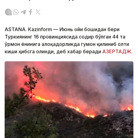
ASTANА. Кazinform — Июнь ойи бошидан бери
Туркиянинг 16 провинциясида содир бўлган 44 та
ўрмон ёнғинига алоқадорликда гумон қилиниб олти
киши ҳибсга олинди, деб хабар беради
АЗЕРТАДЖ
.