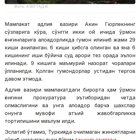
Фото: АЗЕРТАДЖ
Мамлакат адлия вазири Акин Гюрлекнинг
сўзларига кўра, сўнгги икки ой ичида ўрмон
ёнғинларига алоқадорликда гумон қилиниб жами 29
киши аниқланган. 6 киши ҳибсга олинган ва яна 6
кишининг иши бўйича суд қарори тез орада эълон
қилинади. 9 кишига маъмурий назорат чоралари
қўлланилди. Қолган гумондорлар устидан тергов
давом этмоқда.
Адлия вазири мамлакатдаги бирорта ҳам ўрмон
ёнғини прокуратура эътиборидан четда
қолмаслигини ва унга алоқадор барча шахслар
қонунга мувофиқ қатъий жавобгарликка
тортилишини маълум қилди.
Эслатиб ўтамиз, Туркияда очилмаган жиноятларни
кўриб чиқадиган янги бўлим
ташкил этилади
.