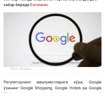
хабар беради
Euronews
.
Фото: Аnadolu
Регуляторнинг маълумотларига кўра, Google
ўзининг Google Shopping, Google Hotels ва Google
Flights каби хизматларига устувор аҳамият бериб,
қидирув натижаларида рақобатдош хизматларнинг