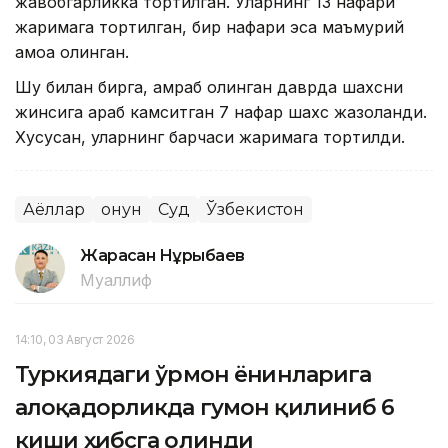
жавобгарликка тортилган. Уларнинг 13 нафари
жаримага тортилган, бир нафари эса маъмурий
қамоққа олинган.
Шу билан бирга, қамраб олинган даврда шахсни
жинсига қараб камситган 7 нафар шахс жазоланди.
Хусусан, уларнинг барчаси жаримага тортилди.
Аёллар
Қонун
Суд
Ўзбекистон
Жарасқан Нұрыбаев
Муаллиф
14:10, 03 Август 2026
Туркиядаги ўрмон ёнғинларига
алоқадорликда гумон қилиниб 6
киши ҳибсга олинди