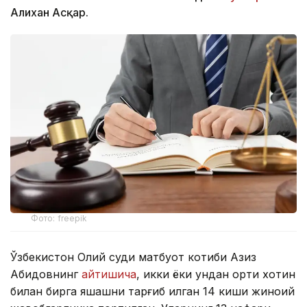
Алихан Асқар.
Фото: freepik
Ўзбекистон Олий суди матбуот котиби Азиз
Абидовнинг
айтишича
, икки ёки ундан ортиқ хотин
билан бирга яшашни тарғиб қилган 14 киши жиноий