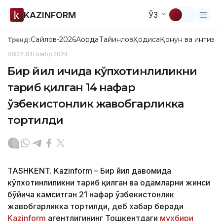
KAZINFORM
ЎЗ
Сайлов-2026
Ақорда
Тайинлов
Ҳодиса
Қонун ва интизо
Тренд:
08:22, 01 Ноябр 2024
Бир йил ичида кўпхотинлиликни
тарғиб қилган 14 нафар
ўзбекистонлик жавобгарликка
тортилди
TASHKENT. Kazinform – Бир йил давомида
кўпхотинлиликни тарғиб қилган ва одамларни жинси
бўйича камситган 21 нафар ўзбекистонлик
жавобгарликка тортилди, деб хабар беради
Kazinform
агентлигининг Тошкентдаги
мухбири