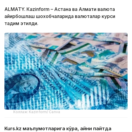
ALMATY. Кazinform – Астана ва Алмати валюта
айирбошлаш шохобчаларида валюталар курси
тақдим этилди.
Коллаж: Kazinform/ Canva
Kurs.kz маълумотларига кўра, айни пайтда