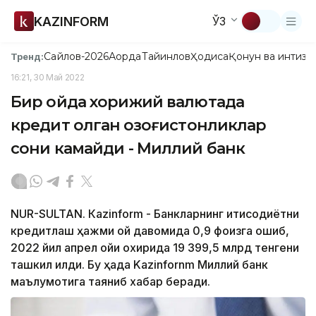
KAZINFORM
ЎЗ
Сайлов-2026
Ақорда
Тайинлов
Ҳодиса
Қонун ва интизо
Тренд:
16:21, 30 Май 2022
Бир ойда хорижий валютада
кредит олган қозоғистонликлар
сони камайди - Миллий банк
NUR-SULTAN. Кazinform - Банкларнинг иқтисодиётни
кредитлаш ҳажми ой давомида 0,9 фоизга ошиб,
2022 йил апрел ойи охирида 19 399,5 млрд тенгени
ташкил қилди. Бу ҳақда Kazinfornm Миллий банк
маълумотига таяниб хабар беради.