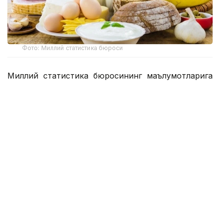
Фото: Миллий статистика бюроси
Миллий статистика бюросининг маълумотларига
кўра, ҳафта давомида бодринг (-2,4%), оқ карам
(-2,1%), помидор, картошка (-1,7%), суяксиз мол
гўшти (-0,4%), олма (-0,3%), гречка ёрмалари
(-0,2%), сметана (-0,1%) нархлари пасайган.
Биринчи навли буғдой унидан пиширилган нон,
суяксиз мол гўшти, товуқ гўшти, парранда гўшти,
қийма, творог, кефир ва чой нархлари ҳафта
давомида ўзгаришсиз қолди.
Ҳудудлар бўйича мамлакатнинг бир қатор
шаҳарларида дефляция динамикаси кузатилди.