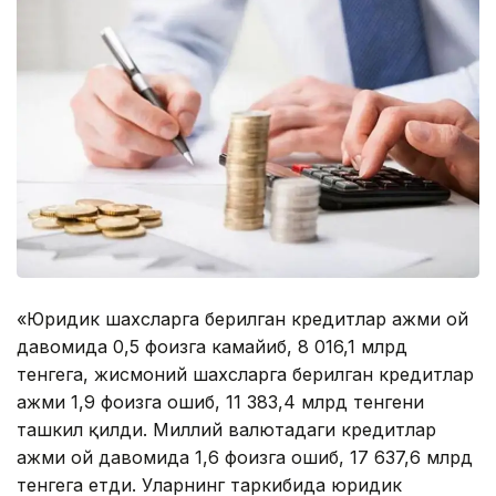
«Юридик шахсларга берилган кредитлар ҳажми ой
давомида 0,5 фоизга камайиб, 8 016,1 млрд
тенгега, жисмоний шахсларга берилган кредитлар
ҳажми 1,9 фоизга ошиб, 11 383,4 млрд тенгени
ташкил қилди. Миллий валютадаги кредитлар
ҳажми ой давомида 1,6 фоизга ошиб, 17 637,6 млрд
тенгега етди. Уларнинг таркибида юридик