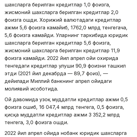
шахсларга берилган кредитлар 1,0 фоизга,
жисмоний шахсларга берилган кредитлар 2,0
фоизга ошди. Хорижий валютадаги кредитлар
ҳажми 5,6 фоизга камайиб, 1762,0 млрд тенгегача,
5,6 фоизга камайди. Уларнинг таркибида юридик
шахсларга берилган кредитлар 5,6 фоизга,
жисмоний шахсларга берилган кредитлар 11,9
фоизга камайди. 2022 йил апрел ойи охирида
тенгедаги кредитлар улуши 90,9 фоизни ташкил
этди (2021 йил декабрда — 89,7 фоиз), —
дейилади Миллий банкнинг апрел ойидаги
молиявий ҳисоботида.
Ой давомида узоқ муддатли кредитлар ҳажми 0,5
фоизга ошиб, 16 047,4 млрд тенгега, 0,5 фоизга,
қисқа муддатли кредитлар ҳажми 3 352,2 млрд
тенгега, 3,0 фоизга ошди.
2022 йил апрел ойида нобанк юридик шахсларга