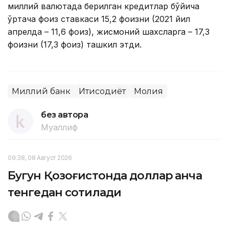
миллий валютада берилган кредитлар бўйича
ўртача фоиз ставкаси 15,2 фоизни (2021 йил
апрелда – 11,6 фоиз), жисмоний шахсларга – 17,3
фоизни (17,3 фоиз) ташкил этди.
Миллий банк
Иқтисодиёт
Молия
без автора
Муаллиф
09:38, 08 Август 2026
Бугун Қозоғистонда доллар қанча
тенгедан сотилади