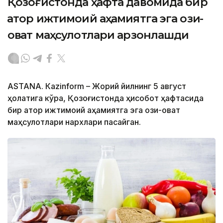
Қозоғистонда ҳафта давомида бир
қатор ижтимоий аҳамиятга эга озиқ-
овқат маҳсулотлари арзонлашди
ASTANА. Кazinform – Жорий йилнинг 5 август
ҳолатига кўра, Қозоғистонда ҳисобот ҳафтасида
бир қатор ижтимоий аҳамиятга эга озиқ-овқат
маҳсулотлари нархлари пасайган.