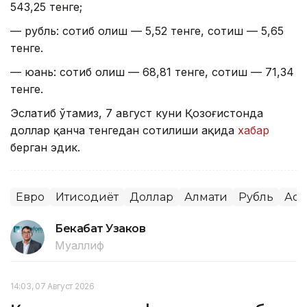
543,25 тенге;
— рубль: сотиб олиш — 5,52 тенге, сотиш — 5,65
тенге.
— юань: сотиб олиш — 68,81 тенге, сотиш — 71,34
тенге.
Эслатиб ўтамиз, 7 август куни Қозоғистонда
доллар қанча тенгедан сотилиши ҳақида
хабар
берган эдик.
Евро
Иқтисодиёт
Доллар
Алмати
Рубль
Аст
Бекабат Узаков
Муаллиф
14:03, 07 Август 2026