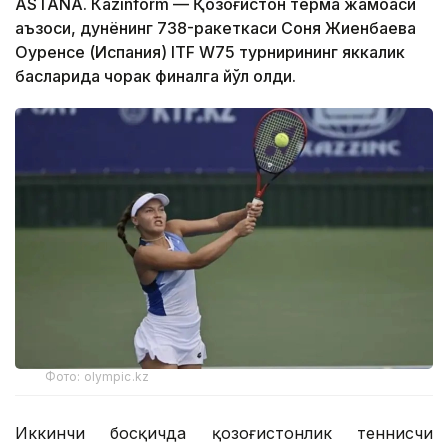
ASTANА. Кazinform — Қозоғистон терма жамоаси
аъзоси, дунёнинг 738-ракеткаси Соня Жиенбаева
Оуренсе (Испания) ITF W75 турнирининг яккалик
баҳсларида чорак финалга йўл олди.
Фото: olympic.kz
Иккинчи босқичда қозоғистонлик теннисчи