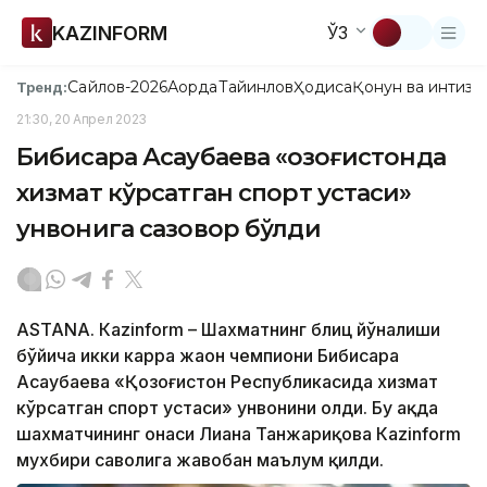
KAZINFORM
ЎЗ
Сайлов-2026
Ақорда
Тайинлов
Ҳодиса
Қонун ва интизо
Тренд:
21:30, 20 Апрел 2023
Бибисара Асаубаева «Қозоғистонда
хизмат кўрсатган спорт устаси»
унвонига сазовор бўлди
ASTANA. Кazinform – Шахматнинг блиц йўналиши
бўйича икки карра жаҳон чемпиони Бибисара
Асаубаева «Қозоғистон Республикасида хизмат
кўрсатган спорт устаси» унвонини олди. Бу ҳақда
шахматчининг онаси Лиана Танжариқова Каzinform
мухбири саволига жавобан маълум қилди.