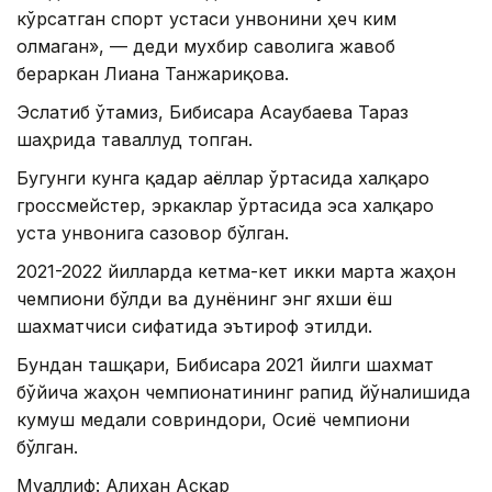
кўрсатган спорт устаси унвонини ҳеч ким
олмаган», — деди мухбир саволига жавоб
бераркан Лиана Танжариқова.
Эслатиб ўтамиз, Бибисара Асаубаева Тараз
шаҳрида таваллуд топган.
Бугунги кунга қадар аёллар ўртасида халқаро
гроссмейстер, эркаклар ўртасида эса халқаро
уста унвонига сазовор бўлган.
2021-2022 йилларда кетма-кет икки марта жаҳон
чемпиони бўлди ва дунёнинг энг яхши ёш
шахматчиси сифатида эътироф этилди.
Бундан ташқари, Бибисара 2021 йилги шахмат
бўйича жаҳон чемпионатининг рапид йўналишида
кумуш медали совриндори, Осиё чемпиони
бўлган.
Муаллиф: Алихан Асқар