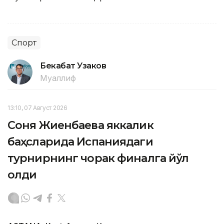
Спорт
Бекабат Узаков
Муаллиф
13:10, 07 Август 2026
Соня Жиенбаева яккалик
баҳсларида Испаниядаги
турнирнинг чорак финалга йўл
олди