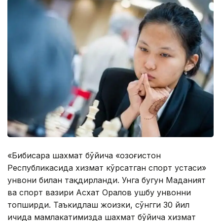
«Бибисара шахмат бўйича «Қозоғистон
Республикасида хизмат кўрсатган спорт устаси»
унвони билан тақдирланди. Унга бугун Маданият
ва спорт вазири Асхат Оралов ушбу унвонни
топширди. Таъкидлаш жоизки, сўнгги 30 йил
ичида мамлакатимизда шахмат бўйича хизмат