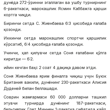
дунёда 272-ўринни эгаллаган ва ушбу турнирнинг
6-ракеткаси, марокашлик Ясмин Каббажга қарши
кортга чиқди.
Биринчи сетда С. Жиенбаева 6:3 ҳисобида ғалаба
қозонди.
Иккинчи сетда марокашлик спортчи қаршилик
кўрсатиб, 6:4 ҳисобида ғалаба қозонди.
Учинчи, ҳал қилувчи сетда Соня ғалабани қўлга
киритди — 6:2.
Қийин кечган баҳс 2 соат 4 дақиқа давом этди.
Соня Жиенбаева ярим финалга чиқиш учун Буюк
Британия вакили, дунёнинг 230-ракеткаси Алисия
Дуденей билан беллашади.
Соврин жамғармаси 60 000 долларни ташкил
этувчи турнирда дунёнинг 187-ракеткаси,
бельгиялик Грет Миннен 1-ракетка сифатида қайд