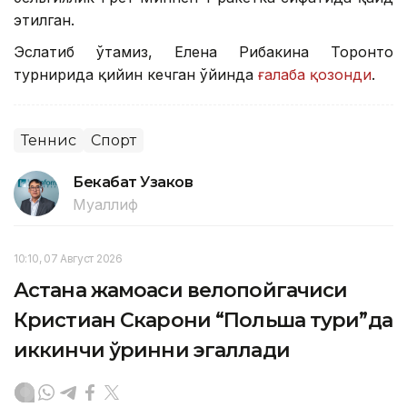
этилган.
Эслатиб ўтамиз, Елена Рибакина Торонто
турнирида қийин кечган ўйинда
ғалаба қозонди
.
Теннис
Спорт
Бекабат Узаков
Муаллиф
10:10, 07 Август 2026
Астана жамоаси велопойгачиси
Кристиан Скарони “Польша тури”да
иккинчи ўринни эгаллади