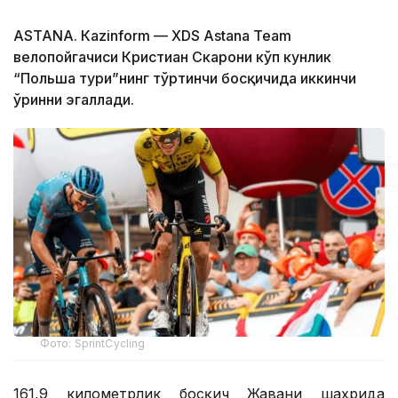
ASTANА. Кazinform — XDS Astana Team
велопойгачиси Кристиан Скарони кўп кунлик
“Польша тури”нинг тўртинчи босқичида иккинчи
ўринни эгаллади.
Фото: SprintCycling
161,9 километрлик босқич Жавани шаҳрида