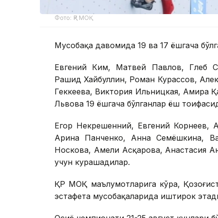
Фото: ҚР МОҚ
Мусобақа давомида 19 ва 17 ёшгача бўл
Евгений Ким, Матвей Павлов, Глеб С
Рашид Хайбуллин, Роман Курассов, Алек
Геккеева, Виктория Ильницкая, Амира Қ
Львова 19 ёшгача бўлганлар ёш тоифаси
Егор Некрешенний, Евгений Корнеев, 
Арина Панченко, Анна Семёшкина, Ва
Носкова, Амели Асқарова, Анастасия А
учун курашадилар.
ҚР МОҚ маълумотларига кўра, Қозоғист
эстафета мусобақаларида иштирок этад