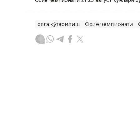
Осиё чемпионати 21-25 август кунлари б
Қояга кўтарилиш
Осиё чемпионати
Бекабат Узаков
Муаллиф
13:10, 07 Август 2026
Соня Жиенбаева яккалик
турнирнинг чорак финалг