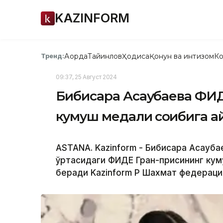
KAZINFORM
Ақорда
Тайинлов
Ҳодиса
Қонун ва интизом
Ко
Тренд:
09:37, 25 Август 2024
Бибисара Асаубаева ФИД
кумуш медали соҳибига 
ASTANA. Kazinform - Бибисара Асауба
ўртасидаги ФИДЕ Гран-присининг кум
беради Kazinform ҚР Шахмат федераци