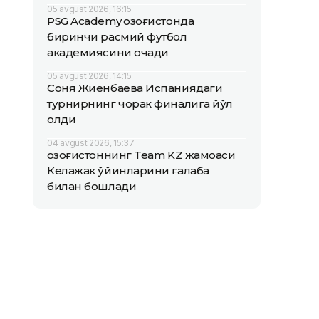
05 avgust 2026, 16:15
PSG Academy Қозоғистонда
биринчи расмий футбол
академиясини очади
05 avgust 2026, 14:15
Соня Жиенбаева Испаниядаги
турнирнинг чорак финалига йўл
олди
04 avgust 2026, 15:37
Қозоғистоннинг Team KZ жамоаси
Келажак ўйинларини ғалаба
билан бошлади