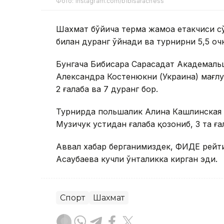
Фото: instagram.com/bibisarachess
Шахмат бўйича терма жамоа етакчиси сў
билан дуранг ўйнади ва турнирни 5,5 оч
Бунгача Бибисара Сарасадат Академальш
Александра Костенюкни (Украина) мағлу
2 ғалаба ва 7 дуранг бор.
Турнирда польшалик Алина Кашлинская б
Музичук устидан ғалаба қозониб, 3 та ға
Аввал хабар берганимиздек, ФИДЕ рейти
Асаубаева кучли ўнталикка кирган эди.
Спорт
Шахмат