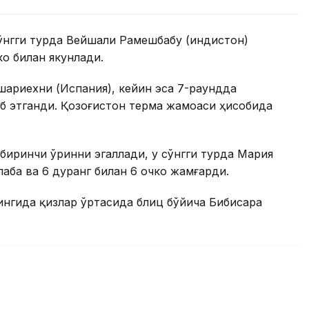
нгги турда Вейшали Рамешбабу (Ҳиндистон)
ко билан якунлади.
ариехни (Испания), кейин эса 7-раундда
б этганди. Қозоғистон терма жамоаси ҳисобида
иринчи ўринни эгаллади, у сўнгги турда Мария
лаба ва 6 дуранг билан 6 очко жамғарди.
нгида қизлар ўртасида блиц бўйича Бибисара