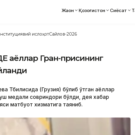
Жаҳон
Қозоғистон
Сиёсат
Т
нституциявий ислоҳот
Сайлов-2026
Е аёллар Гран-присининг
айланди
ева Тбилисида (Грузия) бўлиб ўтган аёллар
уш медали совриндори бўлди, дея хабар
яси матбуот хизматига таяниб.