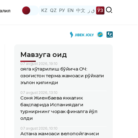
KZ
QZ
РУ
EN
中文
ق ز
ЎЗ
аҳлил
Мавзуга оид
07 avgust 2026, 19:10
Қояга кўтарилиш бўйича ОЧ:
Қозоғистон терма жамоаси рўйхати
эълон қилинди
07 avgust 2026, 13:10
Соня Жиенбаева яккалик
баҳсларида Испаниядаги
турнирнинг чорак финалга йўл
олди
07 avgust 2026, 10:10
Астана жамоаси велопойгачиси