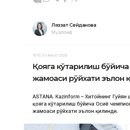
Ляззат Сейданова
Муаллиф
19:10, 07 Август 2026
Қояга кўтарилиш бўйича 
жамоаси рўйхати эълон 
ASTANА. Кazinform – Хитойнинг Гуйян
қояга кўтарилиш бўйича Осиё чемпио
жамоаси рўйхати эълон қилинди.