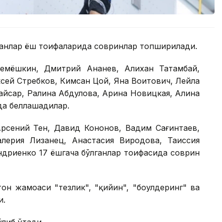
ганлар ёш тоифаларида совринлар топширилади.
емёшкин, Дмитрий Ананев, Алихан Татамбай,
сей Стребков, Кимсан Цой, Яна Воитович, Лейла
айсар, Ралина Абдулова, Арина Новицкая, Алина
да беллашадилар.
Арсений Тен, Давид Кононов, Вадим Сағинтаев,
лерия Лизанец, Анастасия Виродова, Таиссия
ндриенко 17 ёшгача бўлганлар тоифасида соврин
он жамоаси "тезлик", "қийин", "боулдеринг" ва
и.