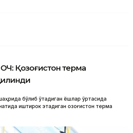
ОЧ: Қозоғистон терма
қилинди
 шаҳрида бўлиб ўтадиган ёшлар ўртасида
натида иштирок этадиган Қозоғистон терма