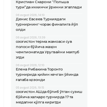
Кристиан Скарони “Польша
тури”да иккинчи ўринни эгаллади
06 avgust 2026, 14:10
Денис Евсеев Туркиядаги
турнирнинг чорак финалига йўл
олди
06 avgust 2026, 13:39
Қозоғистон терма жамоаси сув
полоси бўйича жаҳон
чемпионатида Уругвайни мағлуб
этди
06 avgust 2026, 12:10
Елена Рибакина Торонто
турнирида қийин кечган ўйинда
ғалаба қозонди
05 avgust 2026, 19:15
Қозоғистон АҚШда бўлиб ўтган сузиш
бўйича халқаро турнирда 17 та
медални қўлга киритди