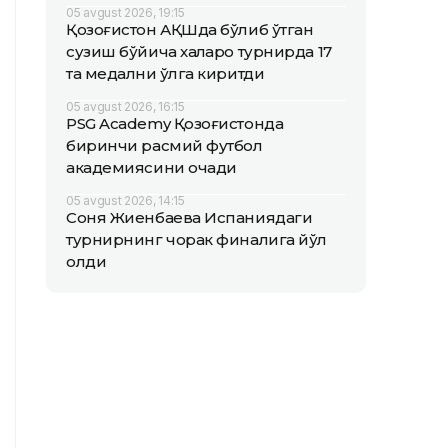
05 avgust 2026, 19:15
Қозоғистон АҚШда бўлиб ўтган
сузиш бўйича халқаро турнирда 17
та медални қўлга киритди
05 avgust 2026, 16:15
PSG Academy Қозоғистонда
биринчи расмий футбол
академиясини очади
05 avgust 2026, 14:15
Соня Жиенбаева Испаниядаги
турнирнинг чорак финалига йўл
олди