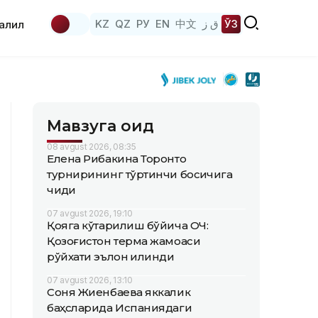
KZ
QZ
РУ
EN
中文
ق ز
ЎЗ
аҳлил
Мавзуга оид
08 avgust 2026, 08:35
Елена Рибакина Торонто
турнирининг тўртинчи босқичига
чиқди
07 avgust 2026, 19:10
Қояга кўтарилиш бўйича ОЧ:
Қозоғистон терма жамоаси
рўйхати эълон қилинди
07 avgust 2026, 13:10
Соня Жиенбаева яккалик
баҳсларида Испаниядаги