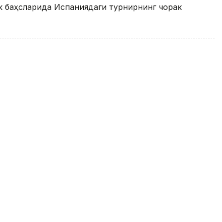
к баҳсларида Испаниядаги турнирнинг чорак
ОЧ: Қозоғистон терма
қилинди