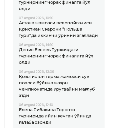
турнирнинг чорак финалга йўл
олди
07 avgust 2026, 10:10
Астана жамоаси велопойгачиси
Кристиан Скарони “Польша
тури”да иккинчи ўринни эгаллади
06 avgust 2026, 14:10
Денис Евсеев Туркиядаги
турнирнинг чорак финалига йўл
олди
06 avgust 2026, 13:39
Қозоғистон терма жамоаси сув
полоси бўйича жаҳон
чемпионатида Уругвайни мағлуб
этди
06 avgust 2026, 12:10
Елена Рибакина Торонто
турнирида қийин кечган ўйинда
ғалаба қозонди