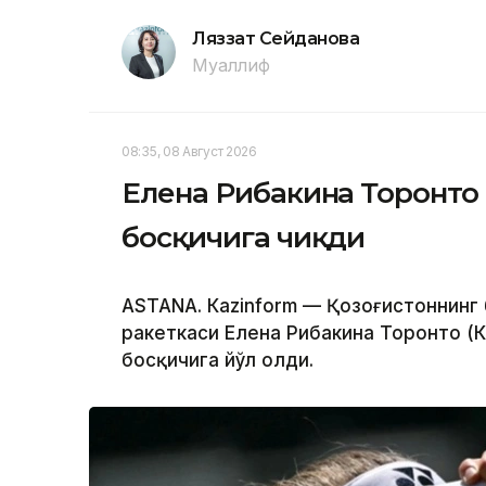
Ляззат Сейданова
Муаллиф
08:35, 08 Август 2026
Елена Рибакина Торонто
босқичига чиқди
ASTANА. Кazinform — Қозоғистоннинг 
ракеткаси Елена Рибакина Торонто (
босқичига йўл олди.