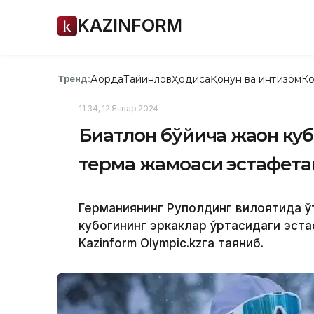
KAZINFORM
Ақорда
Тайинлов
Ҳодиса
Қонун ва интизом
Ко
Тренд:
11:34, 12 Январ 2024
Биатлон бўйича жаҳон ку
терма жамоаси эстафетан
Германиянинг Руполдинг вилоятида ў
кубогининг эркаклар ўртасидаги эста
Kazinform Olympic.kzга таяниб.