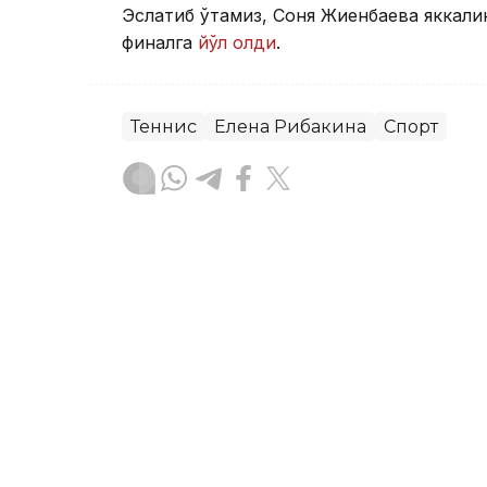
Эслатиб ўтамиз, Соня Жиенбаева яккали
финалга
йўл олди
.
Теннис
Елена Рибакина
Спорт
Бекабат Узаков
Муаллиф
19:10, 07 Август 2026
Қояга кўтарилиш бўйича 
жамоаси рўйхати эълон 