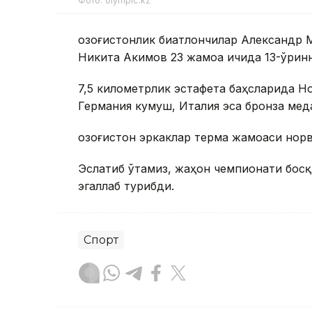
Фото: olympic.kz
Қозоғистонлик биатлончилар Александр 
Никита Акимов 23 жамоа ичида 13-ўринн
7,5 километрлик эстафета баҳсларида Н
Германия кумуш, Италия эса бронза мед
Қозоғистон эркаклар терма жамоаси норв
Эслатиб ўтамиз, жаҳон чемпионати босқ
эгаллаб турибди.
Спорт