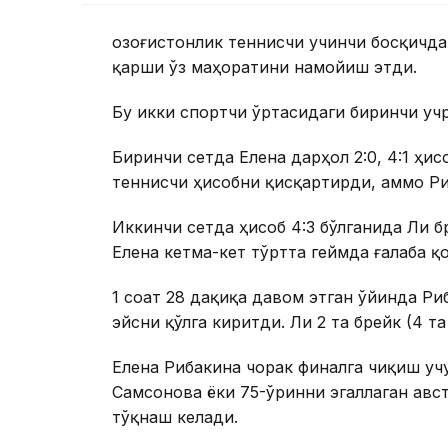
Қозоғистонлик теннисчи учинчи босқичда
қарши ўз маҳоратини намойиш этди.
Бу икки спортчи ўртасидаги биринчи уч
Биринчи сетда Елена дарҳол 2:0, 4:1 ҳи
теннисчи ҳисобни қисқартирди, аммо Ри
Иккинчи сетда ҳисоб 4:3 бўлганида Ли б
Елена кетма-кет тўртта геймда ғалаба қо
1 соат 28 дақиқа давом этган ўйинда Ри
эйсни қўлга киритди. Ли 2 та брейк (4 т
Елена Рибакина чорак финалга чиқиш уч
Самсонова ёки 75-ўринни эгаллаган авс
тўқнаш келади.