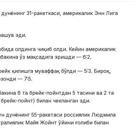
 дунёнинг 31-ракеткаси, америкалик Энн Лига
рашув эди.
собида олдинга чиқиб олди. Кейин америкалик
бакина ўз мақсадига эришди — 6:2.
рейк қилишга муваффақ бўлди — 5:3. Бироқ,
зонди — 7:5.
бакина 6 та брейк-пойнтдан 5 тасини ва 2 та
а брейк-пойнт) билан чекланган эди.
ун дунёнинг 55-ракетаси россиялик Людмила
тралиялик Майя Жойнт ўйини ғолиби билан