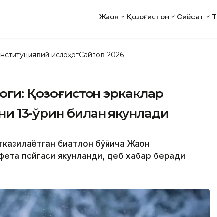
Жаҳон
Қозоғистон
Сиёсат
Т
нституциявий ислоҳот
Сайлов-2026
боги: Қозоғистон эркаклар
и 13-ўрин билан якунлади
тказилаётган биатлон бўйича Жаҳон
фета пойгаси якунланди, деб хабар беради