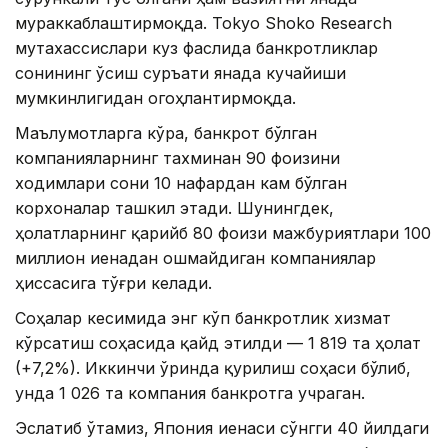
мураккаблаштирмоқда. Tokyo Shoko Research
мутахассислари куз фаслида банкротликлар
сонининг ўсиш суръати янада кучайиши
мумкинлигидан огоҳлантирмоқда.
Маълумотларга кўра, банкрот бўлган
компанияларнинг тахминан 90 фоизини
ходимлари сони 10 нафардан кам бўлган
корхоналар ташкил этади. Шунингдек,
ҳолатларнинг қарийб 80 фоизи мажбуриятлари 100
миллион иенадан ошмайдиган компаниялар
ҳиссасига тўғри келади.
Соҳалар кесимида энг кўп банкротлик хизмат
кўрсатиш соҳасида қайд этилди — 1 819 та ҳолат
(+7,2%). Иккинчи ўринда қурилиш соҳаси бўлиб,
унда 1 026 та компания банкротга учраган.
Эслатиб ўтамиз, Япония иенаси сўнгги 40 йилдаги