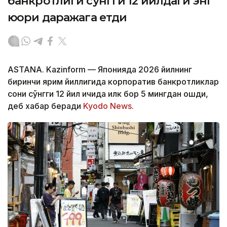
банкротлиги сўнгги 12 йилдаги энг
юқори даражага етди
ASTANA. Kazinform — Японияда 2026 йилнинг
биринчи ярим йиллигида корпоратив банкротликлар
сони сўнгги 12 йил ичида илк бор 5 мингдан ошди,
деб хабар беради
Kyodo News.