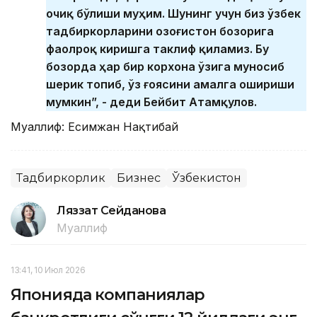
очиқ бўлиши муҳим. Шунинг учун биз ўзбек
тадбиркорларини Қозоғистон бозорига
фаолроқ киришга таклиф қиламиз. Бу
бозорда ҳар бир корхона ўзига муносиб
шерик топиб, ўз ғоясини амалга ошириши
мумкин”, - деди Бейбит Атамқулов.
Муаллиф: Есимжан Нақтибай
Тадбиркорлик
Бизнес
Ўзбекистон
Ляззат Сейданова
Муаллиф
13:41, 10 Июл 2026
Японияда компаниялар