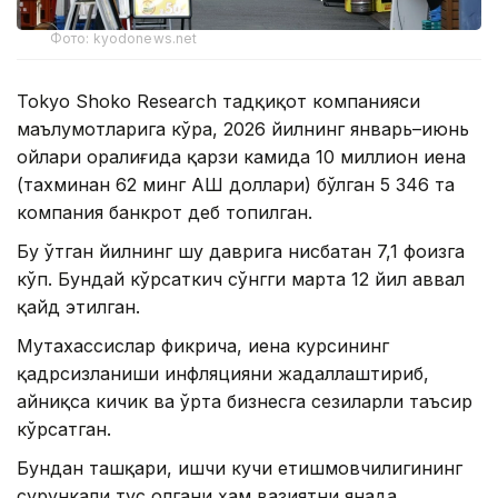
Фото: kyodonews.net
Tokyo Shoko Research тадқиқот компанияси
маълумотларига кўра, 2026 йилнинг январь–июнь
ойлари оралиғида қарзи камида 10 миллион иена
(тахминан 62 минг АҚШ доллари) бўлган 5 346 та
компания банкрот деб топилган.
Бу ўтган йилнинг шу даврига нисбатан 7,1 фоизга
кўп. Бундай кўрсаткич сўнгги марта 12 йил аввал
қайд этилган.
Мутахассислар фикрича, иена курсининг
қадрсизланиши инфляцияни жадаллаштириб,
айниқса кичик ва ўрта бизнесга сезиларли таъсир
кўрсатган.
Бундан ташқари, ишчи кучи етишмовчилигининг
сурункали тус олгани ҳам вазиятни янада