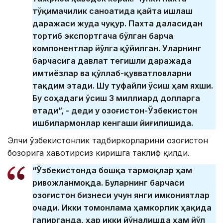
тўқимачилик саноатида қайта ишлаш
даражаси жуда чуқур. Пахта даласидан
тортиб экспортгача бўлган барча
компонентлар йўлга қўйилган. Уларнинг
барчасига давлат тегишли даражада
имтиёзлар ва қўллаб-қувватловларни
тақдим этади. Шу туфайли ўсиш ҳам яхши.
Бу соҳадаги ўсиш 3 миллиард долларга
етади”, - деди у Қозоғистон-Ўзбекистон
ишбилармонлар кенгаши йиғилишида.
Элчи ўзбекистонлик тадбиркорларини Қозоғистон
бозорига хавотирсиз киришга таклиф қилди.
“Ўзбекистонда бошқа тармоқлар ҳам
ривожланмоқда. Буларнинг барчаси
Қозоғистон бизнеси учун янги имкониятлар
очади. Икки томонлама ҳамкорлик ҳақида
гапирганда, ҳар икки йўналишда ҳам йўл