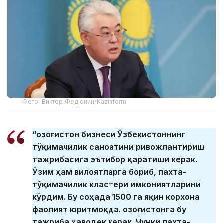
Фото: Виктор Федюнин/Kazinform
“Қозоғистон бизнеси Ўзбекистоннинг
тўқимачилик саноатини ривожлантириш
тажрибасига эътибор қаратиши керак.
Ўзим ҳам вилоятларга бориб, пахта-
тўқимачилик кластери имкониятларини
кўрдим. Бу соҳада 1500 га яқин корхона
фаолият юритмоқда. Қозоғистонга бу
тажриба ҳаводек керак. Чунки пахта-