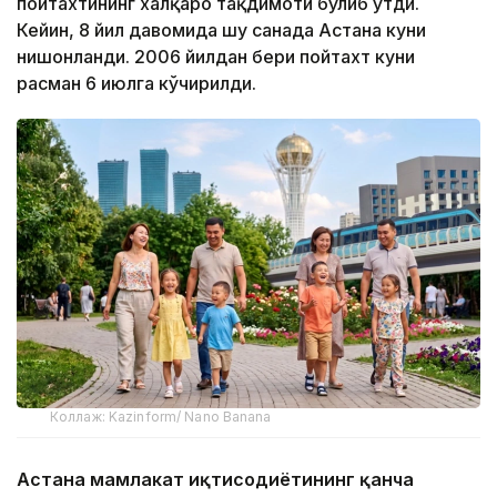
пойтахтининг халқаро тақдимоти бўлиб ўтди.
Кейин, 8 йил давомида шу санада Астана куни
нишонланди. 2006 йилдан бери пойтахт куни
расман 6 июлга кўчирилди.
Коллаж: Kazinform/ Nano Banana
Астана мамлакат иқтисодиётининг қанча