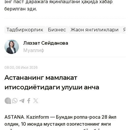
энг паст даражага яқинлашгани ҳақида хабар
берилган эди.
Тадбиркорлик
Бизнес
Жаҳон янгиликлари
Яп
Ляззат Сейданова
Муаллиф
08:00, 06 Июл 2026
Астананинг мамлакат
иқтисодиётидаги улуши қанча
ASTANА. Кazinform — Бундан роппа-роса 28 йил
олдин, 10 июнда мустақил Қозоғистоннинг янги