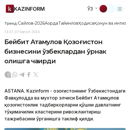
KAZINFORM
ЎЗ
Сайлов-2026
Ақорда
Тайинлов
Ҳодиса
Қонун ва интизо
Тренд:
13:37, 07 Август 2024
Бейбит Атамқулов Қозоғистон
бизнесини ўзбеклардан ўрнак
олишга чақирди
ASTANA. Kazinform - Қозоғистоннинг Ўзбекистондаги
Фавқулодда ва мухтор элчиси Бейбит Атамқулов
қозоғистонлик тадбиркорларни қўшни давлатнинг
тўқимачилик кластерини ривожлантириш
тажрибасини ўрганишга таклиф қилди.