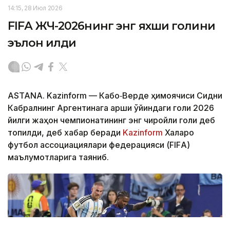
14:15, 28 Июл 2026
FIFА ЖЧ-2026нинг энг яхши голини
эълон қилди
ASTANA. Kazinform — Кабо‑Верде ҳимоячиси Сидни
Кабралнинг Аргентинага қарши ўйиндаги голи 2026
йилги жаҳон чемпионатининг энг чиройли голи деб
топилди, деб хабар беради
Kazinform
Халқаро
футбол ассоциациялари федерацияси (FIFА)
маълумотларига таяниб.