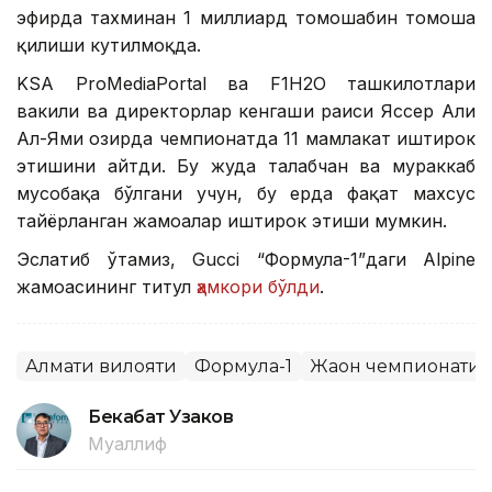
эфирда тахминан 1 миллиард томошабин томоша
қилиши кутилмоқда.
KSA ProMediaPortal ва F1H2O ташкилотлари
вакили ва директорлар кенгаши раиси Яссер Али
Ал-Ями ҳозирда чемпионатда 11 мамлакат иштирок
этишини айтди. Бу жуда талабчан ва мураккаб
мусобақа бўлгани учун, бу ерда фақат махсус
тайёрланган жамоалар иштирок этиши мумкин.
Эслатиб ўтамиз, Gucci “Формула-1”даги Alpine
жамоасининг титул
ҳамкори бўлди
.
Алмати вилояти
Формула-1
Жаҳон чемпионати
Бекабат Узаков
Муаллиф