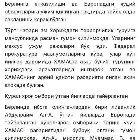
Берлинга етказилиши ва Европадаги яҳудий
объектларига ҳужум қилинган тақдирда тайёр ҳолда
сақланиши керак бўлган.
Тўрт нафари ҳам хориждаги террорчилик гуруҳига
мансубликда расман гумон қилинмоқда. Уларнинг
махсус ҳужум режалари йўқ эди. Федерал
прокуратура маълумотларига кўра, улар кўп
йиллар давомида ХАМАСга аъзо бўлиб, гуруҳнинг
хориждаги ҳаракатларида иштирок этган ва
ХАМАСнинг ҳарбий қаноти раҳбарияти билан яқин
алоқада бўлган.
Қурол-яроғ омбори ўтган йилларда тайёрланган
Берлинда ҳибсга олинганлардан бири ливанлик
Абдулраҳим Ал-А. ўтган йилларда Европада
тайёрланган қурол-яроғ омборини топиш учун
ХАМАС раҳбариятидан буйруқ олгани гумон
қилинмоқда. Ал-А., мисрлик Муҳаммад Б. ва