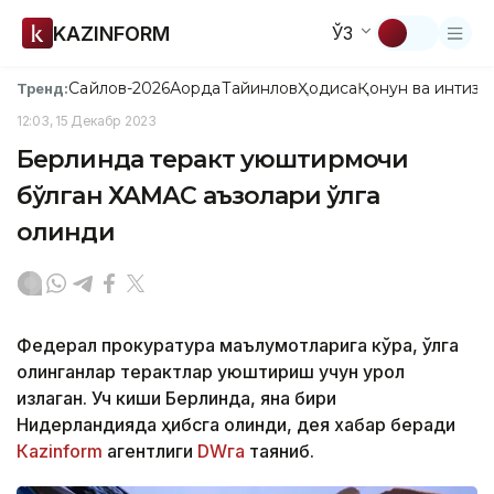
KAZINFORM
ЎЗ
Сайлов-2026
Ақорда
Тайинлов
Ҳодиса
Қонун ва интизо
Тренд:
12:03, 15 Декабр 2023
Берлинда теракт уюштирмоқчи
бўлган ХАМАС аъзолари қўлга
олинди
Федерал прокуратура маълумотларига кўра, қўлга
олинганлар терактлар уюштириш учун қурол
излаган. Уч киши Берлинда, яна бири
Нидерландияда ҳибсга олинди, дея хабар беради
Каzinform
агентлиги
DWга
таяниб.