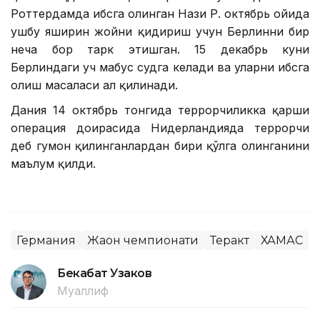
Роттердамда ҳибсга олинган Назиҳ Р. октябрь ойида
ушбу яширин жойни қидириш учун Берлинни бир
неча бор тарк этишган. 15 декабрь куни
Берлиндаги уч маҳбус судга келади ва уларни ҳибсга
олиш масаласи ҳал қилинади.
Дания 14 октябрь тонгида террорчиликка қарши
операция доирасида Нидерландияда террорчи
деб гумон қилинганлардан бири қўлга олинганини
маълум қилди.
Германия
Жаҳон чемпионати
Теракт
ХАМАС
Бекабат Узаков
Муаллиф