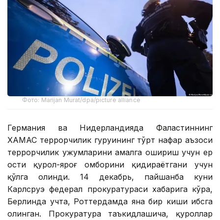
Фото: Marijan Murat/dpa/picture alliance
Германия ва Нидерландияда Фаластиннинг
ХАМАС террорчилик гуруҳининг тўрт нафар аъзоси
террорчилик ҳужумларини амалга ошириш учун ер
ости қурол-яроғ омборини қидираётгани учун
қўлга олинди. 14 декабрь, пайшанба куни
Карлсруэ федерал прокуратураси хабарига кўра,
Берлинда учта, Роттердамда яна бир киши ҳибсга
олинган. Прокуратура таъкидлашича, қуроллар