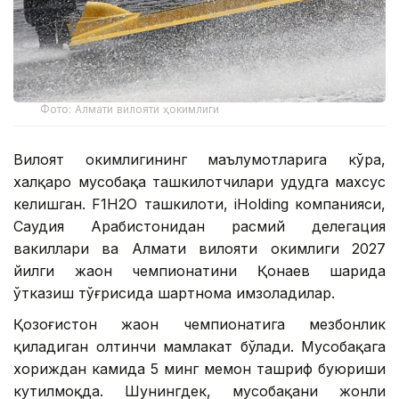
Фото: Алмати вилояти ҳокимлиги
Вилоят ҳокимлигининг маълумотларига кўра,
халқаро мусобақа ташкилотчилари ҳудудга махсус
келишган. F1H2O ташкилоти, iHolding компанияси,
Саудия Арабистонидан расмий делегация
вакиллари ва Алмати вилояти ҳокимлиги 2027
йилги жаҳон чемпионатини Қонаев шаҳрида
ўтказиш тўғрисида шартнома имзоладилар.
Қозоғистон жаҳон чемпионатига мезбонлик
қиладиган олтинчи мамлакат бўлади. Мусобақага
хориждан камида 5 минг меҳмон ташриф буюриши
кутилмоқда. Шунингдек, мусобақани жонли