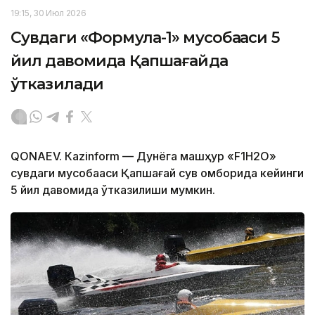
19:15, 30 Июл 2026
Сувдаги «Формула-1» мусобақаси 5
йил давомида Қапшағайда
ўтказилади
QONAEV. Кazinform — Дунёга машҳур «F1H2O»
сувдаги мусобақаси Қапшағай сув омборида кейинги
5 йил давомида ўтказилиши мумкин.