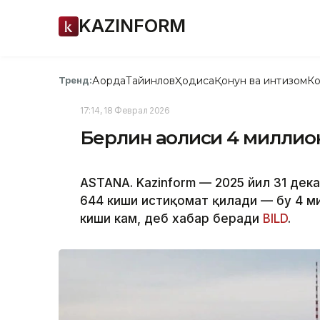
KAZINFORM
Ақорда
Тайинлов
Ҳодиса
Қонун ва интизом
Ко
Тренд:
17:14, 18 Феврал 2026
Берлин аҳолиси 4 милли
ASTANA. Kazinform — 2025 йил 31 дека
644 киши истиқомат қилади — бу 4 ми
киши кам, деб хабар беради
BILD
.