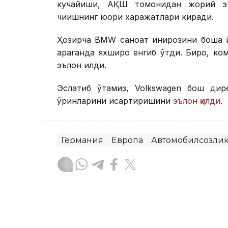
кучайиши, АҚШ томонидан жорий эт
чиқишнинг юқори харажатлари киради.
Ҳозирча BМW саноат инқирозини бошқа 
қараганда яхшироқ енгиб ўтди. Бироқ, 
эълон қилди.
Эслатиб ўтамиз, Volkswagen бош дир
ўринларини қисқартиришини
эълон қилди
.
Германия
Европа
Автомобилсозли
Бекабат Узаков
Муаллиф