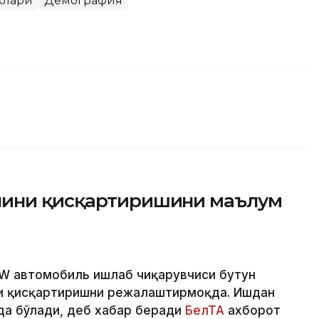
клари
Демография
нини қисқартиришини маълум
МW автомобиль ишлаб чиқарувчиси бутун
ни қисқартиришни режалаштирмоқда. Ишдан
а бўлади, деб хабар беради
БелТА
ахборот