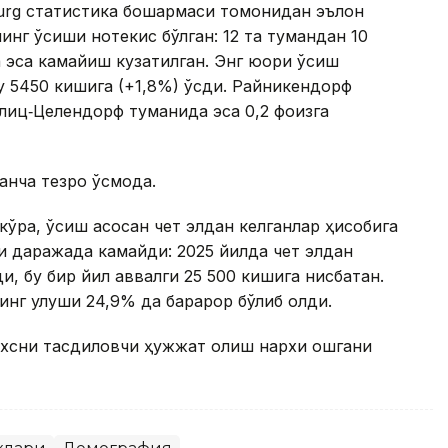
nburg статистика бошқармаси томонидан эълон
инг ўсиши нотекис бўлган: 12 та тумандан 10
 эса камайиш кузатилган. Энг юқори ўсиш
у 5450 кишига (+1,8%) ўсди. Райникендорф
глиц‑Целендорф туманида эса 0,2 фоизга
анча тезроқ ўсмоқда.
кўра, ўсиш асосан чет элдан келганлар ҳисобига
ли даражада камайди: 2025 йилда чет элдан
и, бу бир йил аввалги 25 500 кишига нисбатан.
нг улуши 24,9% да барқарор бўлиб қолди.
ахсни тасдиқловчи ҳужжат олиш нархи ошгани