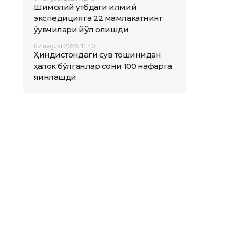
Шимолий қутбдаги илмий
экспедицияга 22 мамлакатнинг
ўқувчилари йўл олишди
07 avgust 2026, 11:40
Ҳиндистондаги сув тошқинидан
ҳалок бўлганлар сони 100 нафарга
яқинлашди