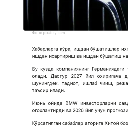
Фото: pixabay.com
Хабарларга кўра, ишдан бўшатишлар их
ишдан қисқартириш ва ишдан бўшатиш наф
Бу кузда компаниянинг Германиядаги
олади. Дастур 2027 йил охиригача д
шунингдек, тадқиқот, ишлаб чиқиш, ре
таъсир қилади.
Июнь ойида BМW инвесторларни савд
огоҳлантирди ва 2026 йил учун прогноз
Кўрсатилган сабаблар қаторига Хитой бо