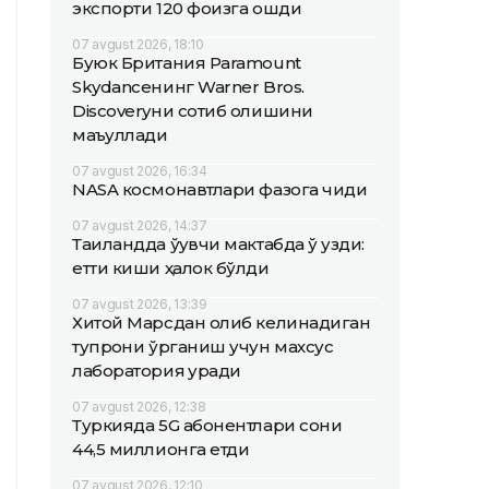
экспорти 120 фоизга ошди
07 avgust 2026, 18:10
Буюк Британия Paramount
Skydanceнинг Warner Bros.
Discoveryни сотиб олишини
маъқуллади
07 avgust 2026, 16:34
NASA космонавтлари фазога чиқди
07 avgust 2026, 14:37
Таиландда ўқувчи мактабда ўқ узди:
етти киши ҳалок бўлди
07 avgust 2026, 13:39
Хитой Марсдан олиб келинадиган
тупроқни ўрганиш учун махсус
лаборатория қуради
07 avgust 2026, 12:38
Туркияда 5G абонентлари сони
44,5 миллионга етди
07 avgust 2026, 12:10