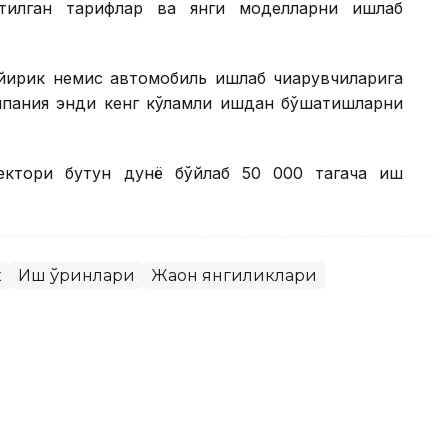
илган тарифлар ва янги моделларни ишлаб
йирик немис автомобиль ишлаб чиқарувчиларига
компания энди кенг кўламли ишдан бўшатишларни
ектори бутун дунё бўйлаб 50 000 тагача иш
к
Иш ўринлари
Жаҳон янгиликлари