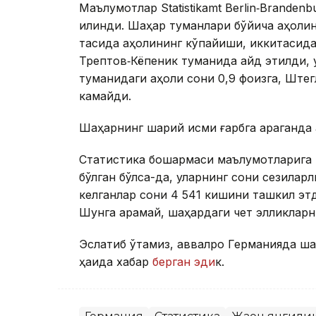
Маълумотлар Statistikamt Berlin‑Brande
қилинди. Шаҳар туманлари бўйича аҳолин
тасида аҳолининг кўпайиши, иккитасида
Трептов‑Кёпеник туманида қайд этилди, 
туманидаги аҳоли сони 0,9 фоизга, Ште
камайди.
Шаҳарнинг шарқий қисми ғарбга қараганда 
Статистика бошқармаси маълумотларига 
бўлган бўлса-да, уларнинг сони сезилар
келганлар сони 4 541 кишини ташкил этд
Шунга қарамай, шаҳардаги чет элликларни
Эслатиб ўтамиз, аввалроқ Германияда ш
ҳақида хабар
берган эди
к.