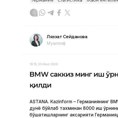
Германия
Статистика
Жаҳон янгили
Ляззат Сейданова
Муаллиф
16:15, 30 Июл 2026
BМW саккиз минг иш ўр
қилди
ASTANА. Кazinform – Германиянинг B
дунё бўйлаб тахминан 8000 иш ўрни
бўшатишларнинг аксарияти Германияд