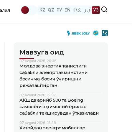
KZ
QZ
РУ
EN
中文
ق ز
ЎЗ
аҳлил
Мавзуга оид
07 avgust 2026, 20:36
Молдова энергия танқислиги
сабабли электр таъминотини
босқичма-босқич ўчиришни
режалаштирган
07 avgust 2026, 19:37
АҚШда қарийб 500 та Boeing
самолёти эҳтимолий ёриқлар
сабабли текширувдан ўтказилади
07 avgust 2026, 18:38
Хитойдан электромобиллар