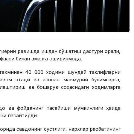
тиёрий равишда ишдан бўшатиш дастури орқали,
ақаси билан амалга оширилмоқда.
 тахминан 40 000 ходими шундай таклифларни
авом этади ва асосан маъмурий бўлимларга,
жалаштириш ва бошқарув соҳасидаги ходимларга
о ва фойданинг пасайиши мумкинлиги ҳақида
ини пасайтирди.
зорида савдонинг сустлиги, нархлар рақобатининг