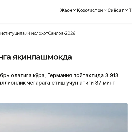
Жаҳон
Қозоғистон
Сиёсат
Т
нституциявий ислоҳот
Сайлов-2026
онга яқинлашмоқда
брь ҳолатига кўра, Германия пойтахтида 3 913
ллионлик чегарага етиш учун атиги 87 минг