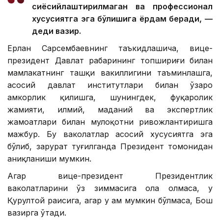
сиёсийлаштирилмаган ва профессионал
хусусиятга эга бўлишига ёрдам беради, —
деди вазир.
Ерлан Сарсембаевнинг таъкидлашича, вице-
президент Давлат раҳбарининг топшириғи билан
мамлакатнинг ташқи вакиллигини таъминлашга,
асосий давлат институтлари билан ўзаро
ҳамкорлик қилишга, шунингдек, фуқаролик
жамияти, илмий, маданий ва экспертлик
жамоатлари билан мулоқотни ривожлантиришга
мажбур. Бу ваколатлар асосий хусусиятга эга
бўлиб, зарурат туғилганда Президент томонидан
аниқланиши мумкин.
Агар вице-президент Президентлик
ваколатларини ўз зиммасига ола олмаса, у
Қурултой раисига, агар у ҳам мумкин бўлмаса, Бош
вазирга ўтади.