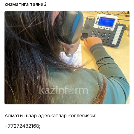
хизматига таяниб.
Алмати шаҳар адвокатлар коллегияси:
+77272482168;