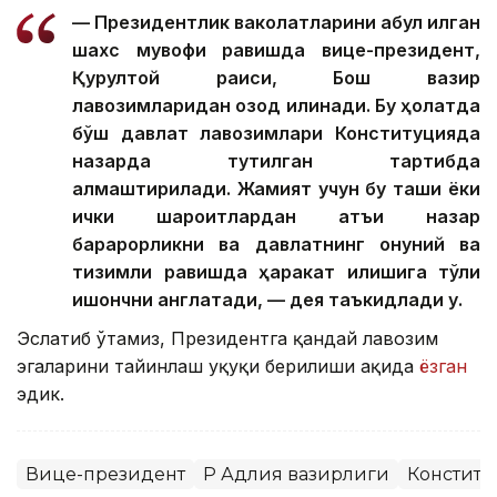
— Президентлик ваколатларини қабул қилган
шахс мувофиқ равишда вице-президент,
Қурултой раиси, Бош вазир
лавозимларидан озод қилинади. Бу ҳолатда
бўш давлат лавозимлари Конституцияда
назарда тутилган тартибда
алмаштирилади. Жамият учун бу ташқи ёки
ички шароитлардан қатъи назар
барқарорликни ва давлатнинг қонуний ва
тизимли равишда ҳаракат қилишига тўлиқ
ишончни англатади, — дея таъкидлади у.
Эслатиб ўтамиз, Президентга қандай лавозим
эгаларини тайинлаш ҳуқуқи берилиши ҳақида
ёзган
эдик.
Вице-президент
ҚР Адлия вазирлиги
Констит