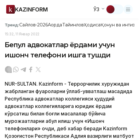
KAZINFORM
ЎЗ
Сайлов-2026
Ақорда
Тайинлов
Ҳодиса
Қонун ва интизо
Тренд:
15:32, 11 Январ 2022
Бепул адвокатлар ёрдами учун
ишонч телефони ишга тушди
NUR-SULTAN. Кazinform - Террорчилик хуружидан
жабрланган фуқароларни қўллаб-қувватлаш мақсадида
Республика адвокатлар коллегияси ҳудудий
адвокатлар коллегияларига юридик ёрдам
кўрсатиш билан боғлиқ масалалар бўйича
мурожаатларни қабул қилиш учун «Ишонч
телефонлари» очди, деб хабар беради Kazinform
Қозоғистон Республикаси Адлия вазирлиги матбуот