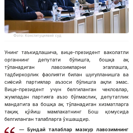
Фото: Конституциявий суд
Унинг таъкидлашича, вице-президент ваколатли
органнинг депутати бўлишга, бошқа ҳақ
тўланадиган лавозимларни эгаллашга,
тадбиркорлик фаолияти билан шуғулланишга ва
сиёсий партиялар аъзоси бўлишга ҳақли эмас.
Вице-президент учун белгиланган чекловлар,
жумладан партияга аъзо бўлмаслик, депутатлик
мандатига ва бошқа ҳақ тўланадиган хизматларга
тақиқ қўйиш мамлакатнинг Бош қомусида
белгиланган талабларга ўхшашдир.
— Бундай талаблар мазкур лавозимнинг