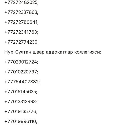
+77272482025;
+77272337863;
+77272780641;
+77272341763;
+77272774230.
Нур-Султан шаҳар адвокатлар коллегияси:
+77029012724;
+77010220797;
+77754407882;
+77015145635;
+77013313993;
+77019135776;
+77019996110;