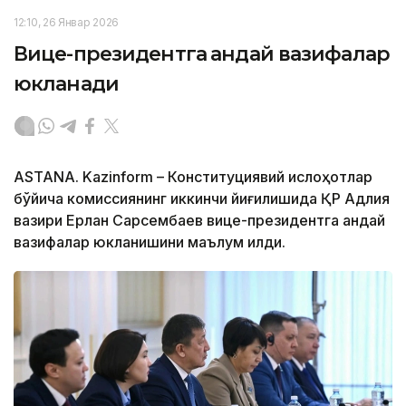
12:10, 26 Январ 2026
Вице-президентга қандай вазифалар
юкланади
АSTANА. Kazinform – Конституциявий ислоҳотлар
бўйича комиссиянинг иккинчи йиғилишида ҚР Адлия
вазири Ерлан Сарсембаев вице-президентга қандай
вазифалар юкланишини маълум қилди.