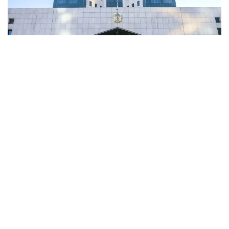
Фото: ҚР Ҳукумати
2026 йилга мўлжалланган қонун лойиҳалари режаси
давлат органларининг тавсиялари асосида
тайёрланган ва жорий йилнинг 31 октябрь куни
Қонун лойиҳаларини тайёрлаш хизмати бўйича
идоралараро комиссия томонидан тасдиқланган.
Лойиҳа 12 та қонун лойиҳасини ишлаб чиқишни
назарда тутади. Улардан учтаси Давлат
раҳбарининг топшириқларидан келиб чиқади, —