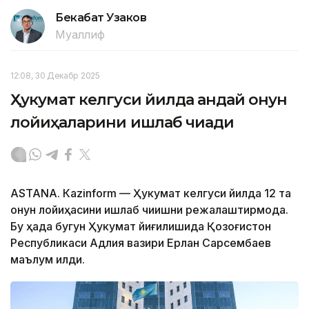
Бекабат Узаков
Муаллиф
12:08, 30 Декабр 2025
Ҳукумат келгуси йилда қандай қонун
лойиҳаларини ишлаб чиқади
ASTANА. Кazinform — Ҳукумат келгуси йилда 12 та
қонун лойиҳасини ишлаб чиқишни режалаштирмоқда.
Бу ҳақда бугун Ҳукумат йиғилишида Қозоғистон
Республикаси Адлия вазири Ерлан Сарсембаев
маълум қилди.