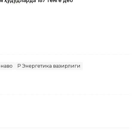
м ҳудудларда 187 тенге деб
-наво
ҚР Энергетика вазирлиги