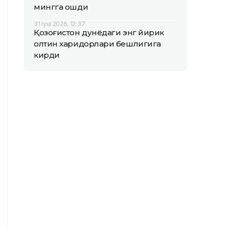
мингга ошди
31 iyul 2026, 12:37
Қозоғистон дунёдаги энг йирик
олтин харидорлари бешлигига
кирди