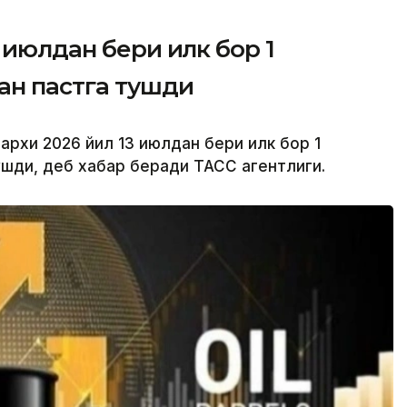
 июлдан бери илк бор 1
ан пастга тушди
нархи 2026 йил 13 июлдан бери илк бор 1
ушди, деб хабар беради ТАСС агентлиги.