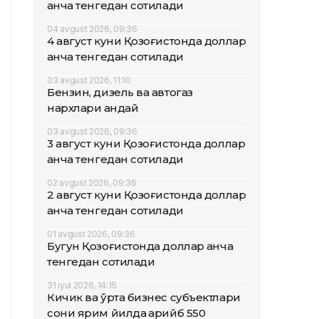
қанча тенгедан сотилади
04 avgust 2026, 09:36
4 август куни Қозоғистонда доллар
қанча тенгедан сотилади
03 avgust 2026, 11:10
Бензин, дизель ва автогаз
нархлари қандай
03 avgust 2026, 09:36
3 август куни Қозоғистонда доллар
қанча тенгедан сотилади
02 avgust 2026, 09:36
2 август куни Қозоғистонда доллар
қанча тенгедан сотилади
01 avgust 2026, 09:36
Бугун Қозоғистонда доллар қанча
тенгедан сотилади
31 iyul 2026, 14:15
Кичик ва ўрта бизнес субъектлари
сони ярим йилда қарийб 550