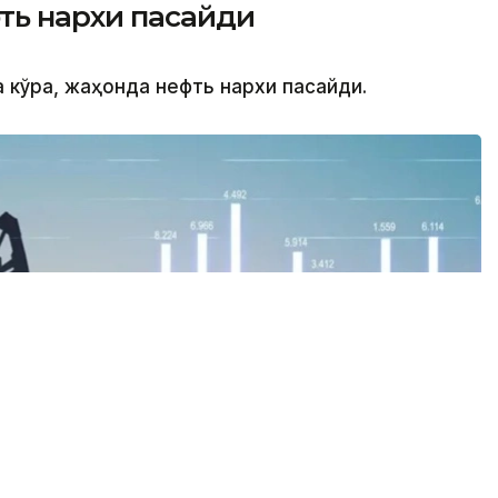
ь нархи пасайди
а кўра, жаҳонда нефть нархи пасайди.