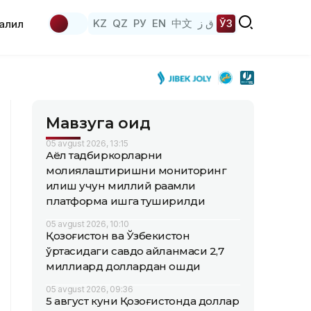
KZ
QZ
РУ
EN
中文
ق ز
ЎЗ
аҳлил
Мавзуга оид
05 avgust 2026, 13:15
Аёл тадбиркорларни
молиялаштиришни мониторинг
қилиш учун миллий рақамли
платформа ишга туширилди
05 avgust 2026, 10:10
Қозоғистон ва Ўзбекистон
ўртасидаги савдо айланмаси 2,7
миллиард доллардан ошди
05 avgust 2026, 09:36
5 август куни Қозоғистонда доллар