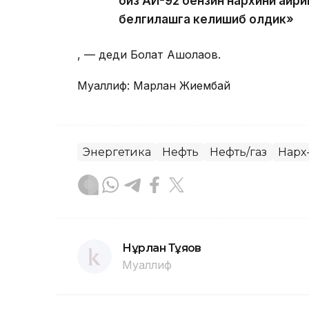
биз АИ-92 бензин нархини айри
белгилашга келишиб олдик»
, — деди Болат Ақшолақов.
Муаллиф: Марлан Жиембай
Энергетика
Нефть
Нефть/газ
Нарх
Нұрлан Тұяқов
Муаллиф