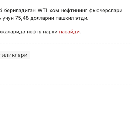
иб бериладиган WТI хом нефтининг фьючерслари
ь учун 75,48 долларни ташкил этди.
иржаларида нефть нархи
пасайди
.
гиликлари