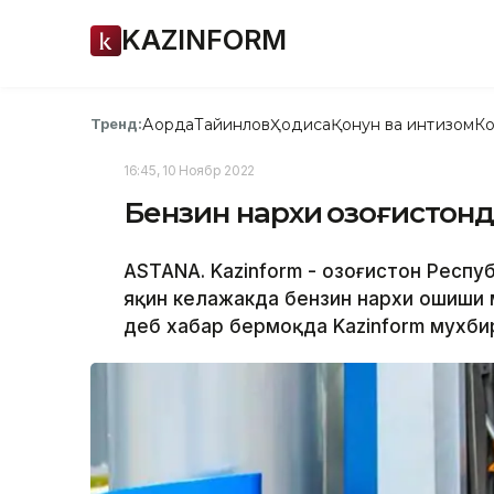
KAZINFORM
Ақорда
Тайинлов
Ҳодиса
Қонун ва интизом
Ко
Тренд:
16:45, 10 Ноябр 2022
Бензин нархи Қозоғистон
ASTANA. Kazinform - Қозоғистон Респ
яқин келажакда бензин нархи ошиши 
деб хабар бермоқда Kazinform мухби