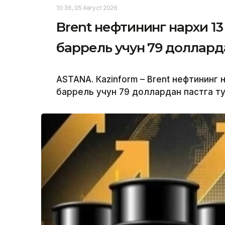
10:36, 05 Август 2026
Brent нефтининг нархи 13
баррель учун 79 доллард
ASTANА. Кazinform – Brent нефтининг 
баррель учун 79 доллардан пастга т