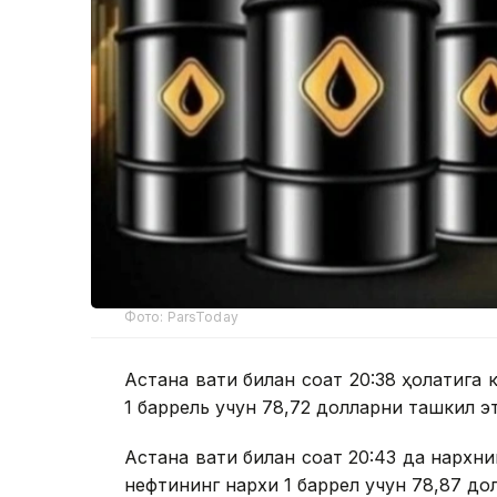
Фото: ParsToday
Астана вақти билан соат 20:38 ҳолатига 
1 баррель учун 78,72 долларни ташкил э
Астана вақти билан соат 20:43 да нархн
нефтининг нархи 1 баррел учун 78,87 до