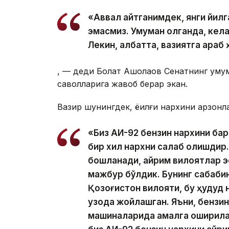
«Аввал айтганимдек, янги йилг
эмасмиз. Умуман олганда, кела
Лекин, албатта, вазиятга қараб
, — деди Болат Ақшолақов Сенатнинг ум
саволларига жавоб берар экан.
Вазир шунингдек, ёқилғи нархини арзон
«Биз АИ-92 бензин нархини бар
бир хил нархни сақлаб қолишдир
бошланади, айрим вилоятлар эс
мажбур бўлдик. Бунинг сабаби
Қозоғистон вилояти, бу ҳудуд 
узоқда жойлашган. Яъни, бензи
машиналарида амалга оширилади