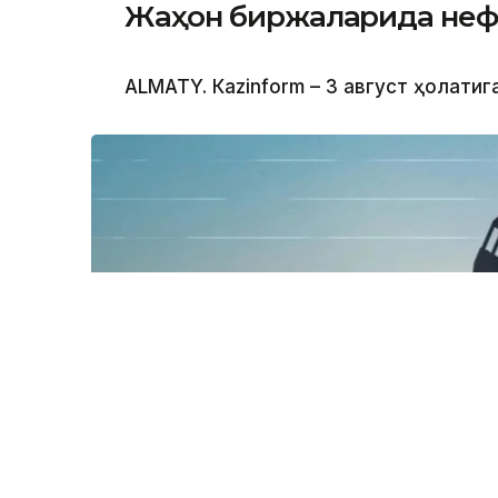
Жаҳон биржаларида нефт
ALMATY. Кazinform – 3 август ҳолатиг