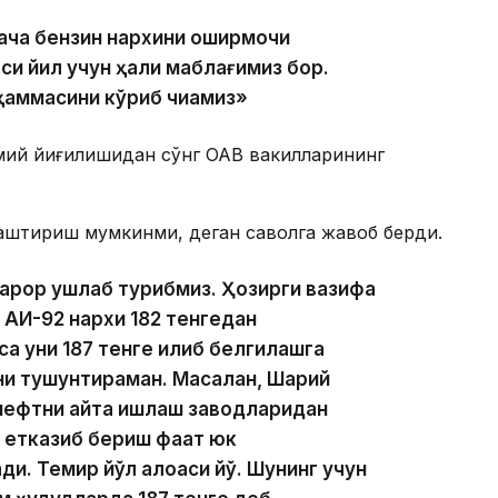
ача бензин нархини оширмоқчи
си йил учун ҳали маблағимиз бор.
 ҳаммасини кўриб чиқамиз»
умий йиғилишидан сўнг ОАВ вакилларининг
лаштириш мумкинми, деган саволга жавоб берди.
қарор ушлаб турибмиз. Ҳозирги вазифа
. АИ-92 нархи 182 тенгедан
а уни 187 тенге қилиб белгилашга
ни тушунтираман. Масалан, Шарқий
нефтни қайта ишлаш заводларидан
н етказиб бериш фақат юк
. Темир йўл алоқаси йўқ. Шунинг учун