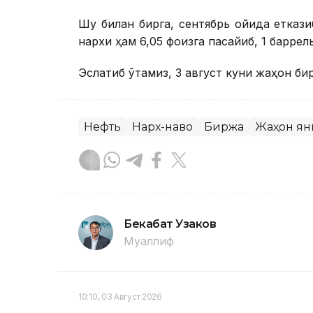
Шу билан бирга, сентябрь ойида етказ
нархи ҳам 6,05 фоизга пасайиб, 1 баррел
Эслатиб ўтамиз, 3 август куни жаҳон б
Нефть
Нарх-наво
Биржа
Жаҳон ян
Бекабат Узаков
Муаллиф
10:10, 03 Август 2026