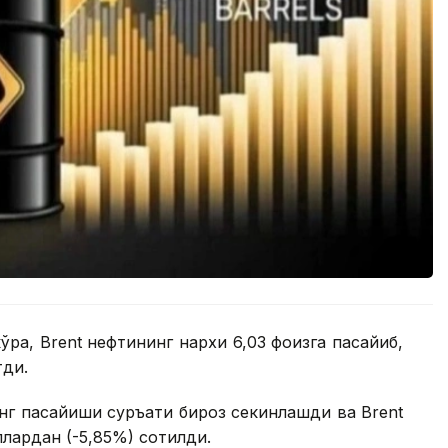
кўра, Brent нефтининг нархи 6,03 фоизга пасайиб,
тди.
инг пасайиши суръати бироз секинлашди ва Brent
ллардан (-5,85%) сотилди.