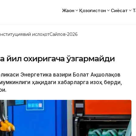
Жаҳон
Қозоғистон
Сиёсат
Т
нституциявий ислоҳот
Сайлов-2026
да йил охиригача ўзгармайди
убликаси Энергетика вазири Болат Ақшолақов
мумкинлиги ҳақидаги хабарларга изоҳ берди,
ри.