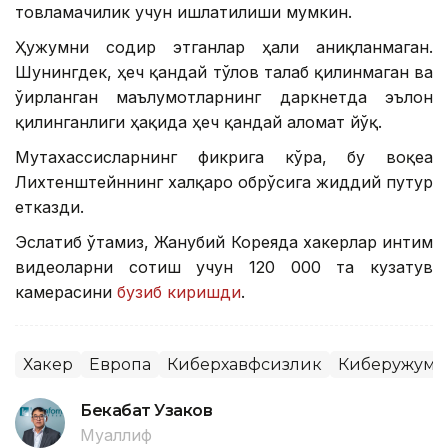
товламачилик учун ишлатилиши мумкин.
Ҳужумни содир этганлар ҳали аниқланмаган.
Шунингдек, ҳеч қандай тўлов талаб қилинмаган ва
ўғирланган маълумотларнинг даркнетда эълон
қилинганлиги ҳақида ҳеч қандай аломат йўқ.
Мутахассисларнинг фикрига кўра, бу воқеа
Лихтенштейннинг халқаро обрўсига жиддий путур
етказди.
Эслатиб ўтамиз, Жанубий Кореяда хакерлар интим
видеоларни сотиш учун 120 000 та кузатув
камерасини
бузиб киришди
.
Хакер
Европа
Киберхавфсизлик
Киберҳужум
Бекабат Узаков
Муаллиф