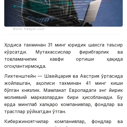
Фото: freepik.com
Ҳодиса тахминан 31 минг юридик шахсга таъсир
кўрсатди. Мутахассислар фирибгарлик ва
товламачилик хавфи ортиши ҳақида
огоҳлантирмоқда.
Лихтенштейн — Швейцария ва Австрия ўртасида
жойлашган, аҳолиси тахминан 41 минг киши
бўлган князлик. Мамлакат Европадаги энг йирик
молиявий марказлардан бири ҳисобланади. Бу
ерда минглаб халқаро компаниялар, фондлар ва
трастлар рўйхатдан ўтган.
Кибержиноятчилар компаниялар, фондлар ва