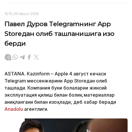
15:15, 05 Август 2026
Павел Дуров Telegramнинг App
Storeдан олиб ташланишига изоҳ
берди
ASTANА. Кazinform – Apple 4 август кечаси
Telegram мессенжерини App Storeдан олиб
ташлади. Компания буни болаларни жинсий
эксплуатация қилиш билан боғлиқ материаллар
аниқлангани билан изоҳлади, деб хабар беради
Аnadolu
агентлиги.