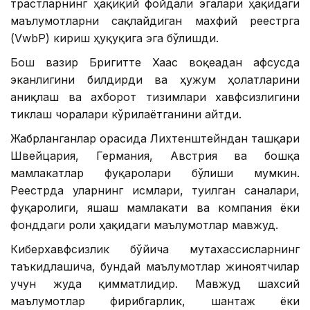
трастларнинг ҳақиқий фойдали эгалари ҳақидаги
маълумотларни сақлайдиган махфий реестрга
(VwbP) кириш ҳуқуқига эга бўлишди.
Бош вазир Бригитте Хаас воқеадан афсусда
эканлигини билдирди ва ҳужум ҳолатларини
аниқлаш ва ахборот тизимлари хавфсизлигини
тиклаш чоралари кўрилаётганини айтди.
Жабрланганлар орасида Лихтенштейндан ташқари
Швейцария, Германия, Австрия ва бошқа
мамлакатлар фуқаролари бўлиши мумкин.
Реестрда уларнинг исмлари, туғилган саналари,
фуқаролиги, яшаш мамлакати ва компания ёки
фонддаги роли ҳақидаги маълумотлар мавжуд.
Киберхавфсизлик бўйича мутахассисларнинг
таъкидлашича, бундай маълумотлар жиноятчилар
учун жуда қимматлидир. Мавжуд шахсий
маълумотлар фирибгарлик, шантаж ёки