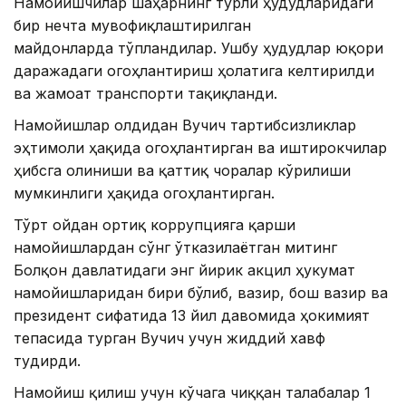
Намойишчилар шаҳарнинг турли ҳудудларидаги
бир нечта мувофиқлаштирилган
майдонларда тўпландилар. Ушбу ҳудудлар юқори
даражадаги огоҳлантириш ҳолатига келтирилди
ва жамоат транспорти тақиқланди.
Намойишлар олдидан Вучич тартибсизликлар
эҳтимоли ҳақида огоҳлантирган ва иштирокчилар
ҳибсга олиниши ва қаттиқ чоралар кўрилиши
мумкинлиги ҳақида огоҳлантирган.
Тўрт ойдан ортиқ коррупцияга қарши
намойишлардан сўнг ўтказилаётган митинг
Болқон давлатидаги энг йирик акцил ҳукумат
намойишларидан бири бўлиб, вазир, бош вазир ва
президент сифатида 13 йил давомида ҳокимият
тепасида турган Вучич учун жиддий хавф
туғдирди.
Намойиш қилиш учун кўчага чиққан талабалар 1