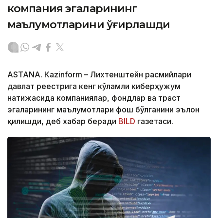
компания эгаларининг
маълумотларини ўғирлашди
ASTANА. Кazinform – Лихтенштейн расмийлари
давлат реестрига кенг кўламли киберҳужум
натижасида компаниялар, фондлар ва траст
эгаларининг маълумотлари фош бўлганини эълон
қилишди, деб хабар беради
BILD
газетаси.