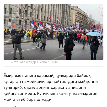
Фото: Александр Дзюба / ТАСС
Ёмғир ёғаётганига қарамай, қўлларида байроқ
кўтарган намойишчилар пойтахтдаги майдонни
тўлдириб, одамларнинг ҳаракатланишини
қийинлаштирди. Кўпчилик акция ўтказиладиган
жойга етиб бора олмади.