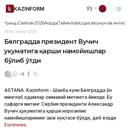
KAZINFORM
ЎЗ
Сайлов-2026
Ақорда
Тайинлов
Ҳодиса
Қонун ва интизо
Тренд:
10:26, 16 Март 2025
Белградда президент Вучич
ҳукуматига қарши намойишлар
бўлиб ўтди
ASTANA. Kazinform - Шанба куни Белградда ўн
минглаб одамлар оммавий митингга йиғилди. Бу
сафарги митинг Сербия президенти Александр
Вучич ҳукуматига қарши норозилик
намойишларининг авж нуқтаси бўлди, деб ёзади
Euronews
.