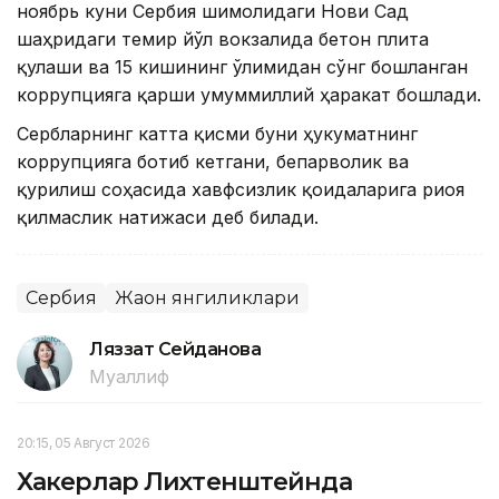
ноябрь куни Сербия шимолидаги Нови Сад
шаҳридаги темир йўл вокзалида бетон плита
қулаши ва 15 кишининг ўлимидан сўнг бошланган
коррупцияга қарши умуммиллий ҳаракат бошлади.
Сербларнинг катта қисми буни ҳукуматнинг
коррупцияга ботиб кетгани, бепарволик ва
қурилиш соҳасида хавфсизлик қоидаларига риоя
қилмаслик натижаси деб билади.
Сербия
Жаҳон янгиликлари
Ляззат Сейданова
Муаллиф
20:15, 05 Август 2026
Хакерлар Лихтенштейнда