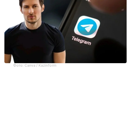
Фото: Canva / Kazinform
Telegram асосчиларидан бири Павел Дуров
мессенжернинг олиб ташланишига
“фирибгарлар”нинг хатти-ҳаракатлари сабаб
бўлганини айтди.
Apple вакилларининг сўзларига кўра, тақиқланган
материалларни тарқатган фойдаланувчи
аниқлангандан сўнг, Telegram маъмуриятига хабар