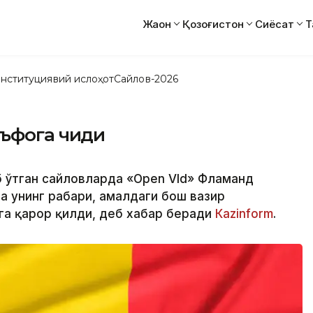
Жаҳон
Қозоғистон
Сиёсат
Т
нституциявий ислоҳот
Сайлов-2026
ъфога чиқди
 ўтган сайловларда «Open Vld» Фламанд
 унинг раҳбари, амалдаги бош вазир
га қарор қилди, деб хабар беради
Каzinform
.