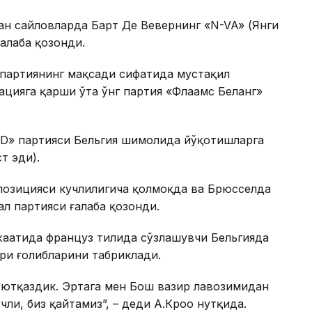
ан сайловларда Барт Де Вевернинг «N-VA» (Янги
алаба қозонди.
партиянинг мақсади сифатида мустақил
цияга қарши ўта ўнг партия «Флаамс Беланг»
LD» партияси Бельгия шимолида йўқотишларга
т эди).
позицияси кучлилигича қолмоқда ва Брюсселда
л партияси ғалаба қозонди.
жаатида француз тилида сўзлашувчи Бельгияда
ри ғолибларини табриклади.
, ютқаздик. Эртага мен Бош вазир лавозимидан
чли, биз қайтамиз”, – деди А.Кроо нутқида.