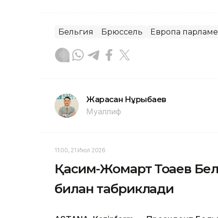
Бельгия
Брюссель
Европа парлам
Жарасқан Нұрыбаев
Муаллиф
11:00, 21 Июл 2026
Қасим-Жомарт Тоқаев Бе
билан табриклади