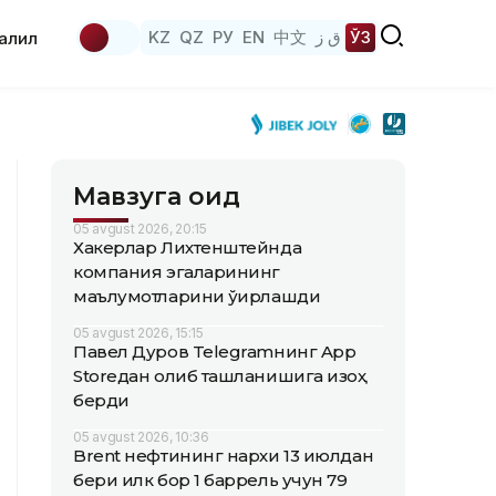
KZ
QZ
РУ
EN
中文
ق ز
ЎЗ
аҳлил
Мавзуга оид
05 avgust 2026, 20:15
Хакерлар Лихтенштейнда
компания эгаларининг
маълумотларини ўғирлашди
05 avgust 2026, 15:15
Павел Дуров Telegramнинг App
Storeдан олиб ташланишига изоҳ
берди
05 avgust 2026, 10:36
Brent нефтининг нархи 13 июлдан
бери илк бор 1 баррель учун 79