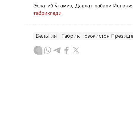
Эслатиб ўтамиз, Давлат раҳбари Испани
табриклади
.
Бельгия
Табрик
Қозоғистон Презид
Бекабат Узаков
Муаллиф
08:00, 28 Июн 2026
Қозоғистон жаҳон ОАВла
Афғонистон бизнес форуми