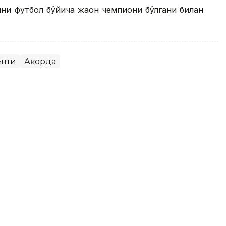
яни футбол бўйича жаҳон чемпиони бўлгани билан
енти
Ақорда
рида: Брюсселга ташриф,
, AI Data Center ва сув