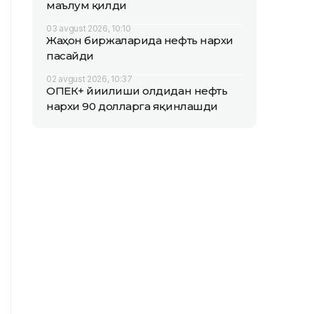
маълум қилди
03 avgust 2026, 10:10
Жаҳон биржаларида нефть нархи
пасайди
02 avgust 2026, 10:37
ОПEК+ йиғилиши олдидан нефть
нархи 90 долларга яқинлашди