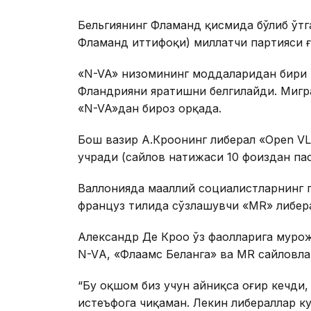
Бельгиянинг Фламанд қисмида бўлиб ўтг
Фламанд иттифоқи) миллатчи партияси ғ
«N-VA» низомининг моддаларидан бири 
Фландрияни яратишни белгилайди. Мигра
«N-VA»дан бироз орқада.
Бош вазир А.Кроонинг либерал «Оpen V
учради (сайлов натижаси 10 фоиздан пас
Валлонияда маҳаллий социалистларнинг 
француз тилида сўзлашувчи «MR» либера
Александр Де Кроо ўз фаолларига муро
N-VА, «Флаамс Беланга» ва МR сайловла
“Бу оқшом биз учун айниқса оғир кечди
истеъфога чиқаман. Лекин либераллар ку