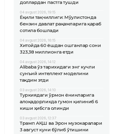
доллардан пастга тушди
04 avgust 2026, 19:15
Ёқилғи тақчиллиги: Мўғулистонда
бензин давлат рақамларига қараб
сотила бошлади
04 avgust 2026, 16:15
Хитойда 60 ёшдан ошганлар сони
323,38 миллионга етди
04 avgust 2026, 14:12
Alibaba ўз тарихидаги энг кучли
сунъий интеллект моделини
тақдим этди
03 avgust 2026, 14:10
Туркиядаги ўрмон ёнғинларига
алоқадорликда гумон қилиниб 6
киши ҳибсга олинди
03 avgust 2026, 12:37
Трамп АҚШ ва Эрон музокаралари
3 август куни бўлиб ўтишини