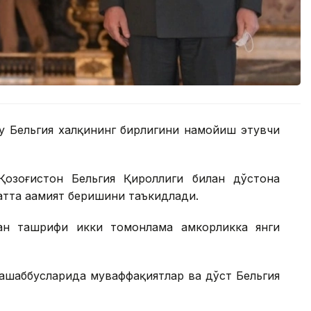
бу Бельгия халқининг бирлигини намойиш этувчи
озоғистон Бельгия Қироллиги билан дўстона
атта аҳамият беришини таъкидлади.
ан ташрифи икки томонлама ҳамкорликка янги
ташаббусларида муваффақиятлар ва дўст Бельгия