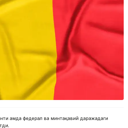
нти ҳамда федерал ва минтақавий даражадаги
тди.