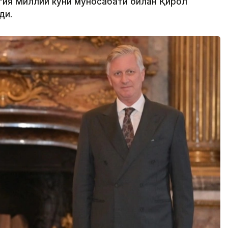
гия Миллий куни муносабати билан Қирол
ди.