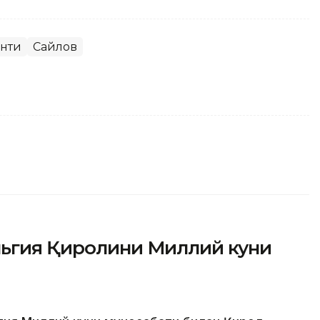
енти
Сайлов
льгия Қиролини Миллий куни