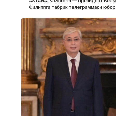
ASTANА. Кazinform — Президент Бель
Филиппга табрик телеграммаси юбор