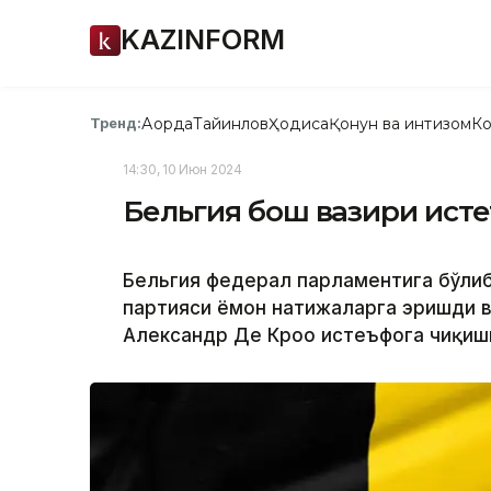
KAZINFORM
Ақорда
Тайинлов
Ҳодиса
Қонун ва интизом
Ко
Тренд:
14:30, 10 Июн 2024
Бельгия бош вазири исте
Бельгия федерал парламентига бўлиб
партияси ёмон натижаларга эришди ва
Александр Де Кроо истеъфога чиқиш