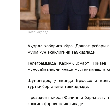
Фото: Ақорда
Ақорда хабарига кўра, Давлат раҳбари 
муҳим кун эканлигини таъкидлади.
Телеграммада Қасим-Жомарт Тоқаев Қ
муносабатларни янада мустаҳкамлашга к
Шунингдек, у яқинда Брюсселга қилг
туртки берганини таъкидлади.
Президент қирол Филиппга барча эзгу 
халқига фаровонлик тилади.