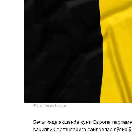
Фото: freepik.com
Бельгияда якшанба куни Европа парламе
вакиллик органларига сайловлар бўлиб ў