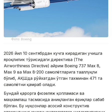
Фото: Boeing
2026 йил 10 сентябрдан кучга кирадиган учишга
яроқлилик тўғрисидаги директива (The
Airworthiness Directive) айрим Boeing 737 Max 8,
Max 9 ва Max 8-200 самолётларига тааллуқли
бўлиб, АҚШда рўйхатдан ўтган тахминан 471 та
самолётни қамраб олади.
Бундай қарорга фюзеляж қопламаси ва
маҳкамлаш тасмасида аниқланган ёриқлар сабаб
бўлган. Бу нуқсонлар асосий конструктив