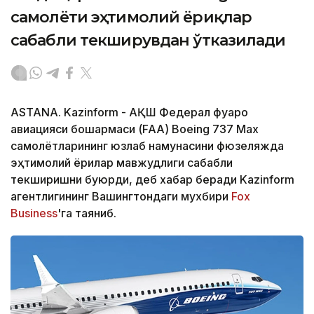
самолёти эҳтимолий ёриқлар
сабабли текширувдан ўтказилади
ASTANA. Kazinform - АҚШ Федерал фуқаро
авиацияси бошқармаси (FAA) Boeing 737 Max
самолётларининг юзлаб намунасини фюзеляжда
эҳтимолий ёриқлар мавжудлиги сабабли
текширишни буюрди, деб хабар беради Kazinform
агентлигининг Вашингтондаги мухбири
Fox
Business
'га таяниб.