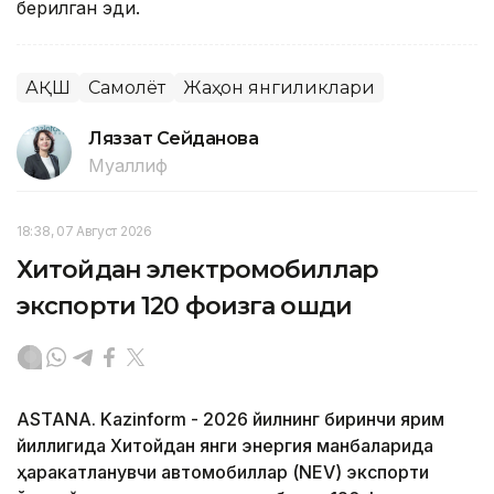
берилган эди.
АҚШ
Самолёт
Жаҳон янгиликлари
Ляззат Сейданова
Муаллиф
18:38, 07 Август 2026
Хитойдан электромобиллар
экспорти 120 фоизга ошди
ASTANA. Kazinform - 2026 йилнинг биринчи ярим
йиллигида Хитойдан янги энергия манбаларида
ҳаракатланувчи автомобиллар (NEV) экспорти