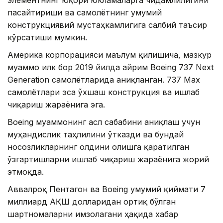
элементнинг юқори юкламаларга чидамлилигини
пасайтириши ва самолётнинг умумий
конструкциявий мустаҳкамлигига салбий таъсир
кўрсатиши мумкин.
Америка корпорацияси маълум қилишича, мазкур
муаммо илк бор 2019 йилда айрим Boeing 737 Next
Generation самолётларида аниқланган. 737 Max
самолётлари эса ўхшаш конструкция ва ишлаб
чиқариш жараёнига эга.
Boeing муаммонинг асл сабабини аниқлаш учун
муҳандислик таҳлилини ўтказди ва бундай
носозликларнинг олдини олишга қаратилган
ўзгартишларни ишлаб чиқариш жараёнига жорий
этмоқда.
Аввалроқ Пентагон ва Boeing умумий қиймати 7
миллиард АҚШ долларидан ортиқ бўлган
шартномаларни имзолагани ҳақида хабар