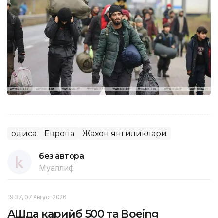
Ҳодиса
Европа
Жаҳон янгиликлари
без автора
Муаллиф
19:37, 07 Август 2026
АҚШда қарийб 500 та Boeing