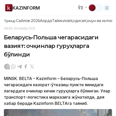
KAZINFORM
ЎЗ
Сайлов-2026
Ақорда
Тайинлов
Ҳодиса
Қонун ва интизо
Тренд:
08:59, 19 Ноябр 2021
Беларусь-Польша чегарасидаги
вазият: Қочқинлар гуруҳларга
бўлинди
MINSK. BELTA – Kazinform – Беларусь-Польша
чегарасидаги назорат-ўтказиш пункти яқинидаги
лагердаги қочқинлар кичик гуруҳларга бўлинган. Улар
транспорт-логистика марказига жўнатилди, дея
хабар беради Kazinform BELTAга таяниб.