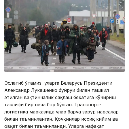
Эслатиб ўтамиз, уларга Беларусь Президенти
Aлександр Лукашенко буйруғи билан ташкил
этилган вақтинчалик сақлаш бекатига кўчириш
таклифи бир неча бор бўлган. Транспорт-
логистика марказида улар барча зарур нарсалар
билан таъминланган. Қочқинлар иссиқ кийим ва
овқат билан таъминланди. Уларга нафақат