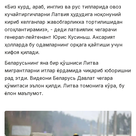
«Биз курд, араб, инглиз ва рус тилларида овоз
кучайтиргичларни Латвия ҳудудига ноқонуний
кириб келганлар жавобгарликка тортилишидан
огоҳлантирамиз», - деди латвиялик чегарачи
генерал-лейтенант Юрис Кусиньш. Aксарият
ҳолларда бу одамларнинг орқага қайтиши учун
кифоя қилади.
Беларусьнинг яна бир қўшниси Литва
мигрантларни итлар ёрдамида чиқариб юборишни
рад этди. Видеони Беларусь Давлат чегара
қўмитаси эълон қилди. Литва томонига кўра, бу
ёлғон маълумот.