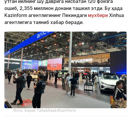
ўтган йилнинг шу даврига нисбатан 120 фоизга
ошиб, 2,355 миллион донани ташкил этди. Бу ҳақда
Kazinform агентлигининг Пекиндаги
мухбири
Xinhua
агентлигига таяниб хабар беради.
Фото: Берик Табынбаев/Kazinform
Хабарнинг ҳаққонийлигига Хитой