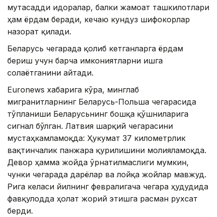
мутасадди идоралар, балки жамоат ташкилотлари
ҳам ёрдам беради, кечаю кундуз шифокорлар
назорат қилади.
Беларусь чегарада қолиб кетганларга ёрдам
бериш учун барча имкониятларни ишга
солаётганини айтади.
Еuronews хабарига кўра, минглаб
мигранитларнинг Беларусь-Польша чегарасида
тўпланиши Беларусьнинг бошқа қўшниларига
сигнал бўлган. Латвия шарқий чегарасини
мустаҳкамламоқда: Ҳукумат 37 километрлик
вақтинчалик панжара қурилишини молияламоқда.
Девор ҳамма жойда ўрнатилмаслиги мумкин,
чунки чегарада дарёлар ва лойқа жойлар мавжуд.
Рига келаси йилнинг февралигача чегара ҳудудида
фавқулодда ҳолат жорий этишга расман рухсат
берди.