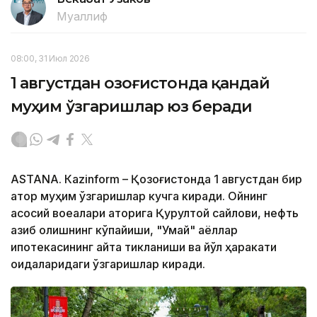
Муаллиф
08:00, 31 Июл 2026
1 августдан Қозоғистонда қандай
муҳим ўзгаришлар юз беради
ASTANА. Кazinform – Қозоғистонда 1 августдан бир
қатор муҳим ўзгаришлар кучга киради. Ойнинг
асосий воқеалари қаторига Қурултой сайлови, нефть
қазиб олишнинг кўпайиши, "Умай" аёллар
ипотекасининг қайта тикланиши ва йўл ҳаракати
қоидаларидаги ўзгаришлар киради.