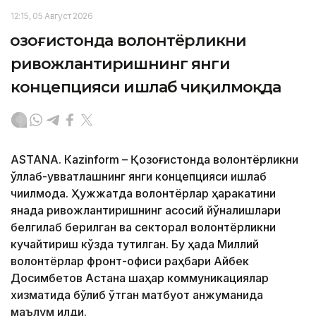
12:15, 05 Август 2026
Қозоғистонда волонтёрликни
ривожлантиришнинг янги
концепцияси ишлаб чиқилмоқда
ASTANА. Кazinform – Қозоғистонда волонтёрликни
қўллаб-қувватлашнинг янги концепцияси ишлаб
чиқилмоқда. Ҳужжатда волонтёрлар ҳаракатини
янада ривожлантиришнинг асосий йўналишлари
белгилаб берилган ва секторал волонтёрликни
кучайтириш кўзда тутилган. Бу ҳақда Миллий
волонтёрлар фронт-офиси раҳбари Айбек
Досимбетов Астана шаҳар коммуникациялар
хизматида бўлиб ўтган матбуот анжуманида
маълум қилди.