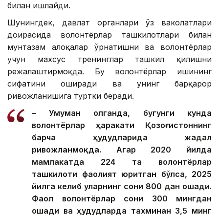
билан ишлайди.
Шунингдек, давлат органлари ўз ваколатлари
доирасида волонтёрлар ташкилотлари билан
мунтазам алоқалар ўрнатишни ва волонтёрлар
учун махсус тренинглар ташкил қилишни
режалаштирмоқда. Бу волонтёрлар ишининг
сифатини оширади ва унинг барқарор
ривожланишига туртки беради.
– Умуман олганда, бугунги кунда
волонтёрлар ҳаракати Қозоғистоннинг
барча ҳудудларида жадал
ривожланмоқда. Агар 2020 йилда
мамлакатда 224 та волонтёрлар
ташкилоти фаолият юритган бўлса, 2025
йилга келиб уларнинг сони 800 дан ошади.
Фаол волонтёрлар сони 300 мингдан
ошади ва ҳудудларда тахминан 3,5 минг