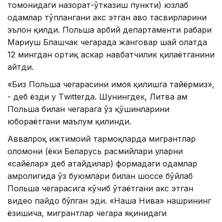
томонидаги назорат-ўтказиш пункти) юзлаб
одамлар тўплангани акс этган ҳаво тасвирларини
эълон қилди. Польша ҳарбий департаменти раҳбари
Мариуш Блашчак чегарада жанговар шай ҳолатда
12 мингдан ортиқ аскар навбатчилик қилаётганини
айтди.
«Биз Польша чегарасини ҳимоя қилишга тайёрмиз»,
- деб ёзди у Тwitterда. Шунингдек, Литва ҳам
Польша билан чегарага ўз қўшинларини
юбораётгани маълум қилинди.
Aввалроқ ижтимоий тармоқларда мигрантлар
оломони (ёки Беларусь расмийлари уларни
«сайёҳлар» деб атайдилар) формадаги одамлар
ҳамроҳлигида ўз буюмлари билан шоссе бўйлаб
Польша чегарасига кўчиб ўтаётгани акс этган
видео пайдо бўлган эди. «Наша Нива» нашрининг
ёзишича, мигрантлар чегара яқинидаги