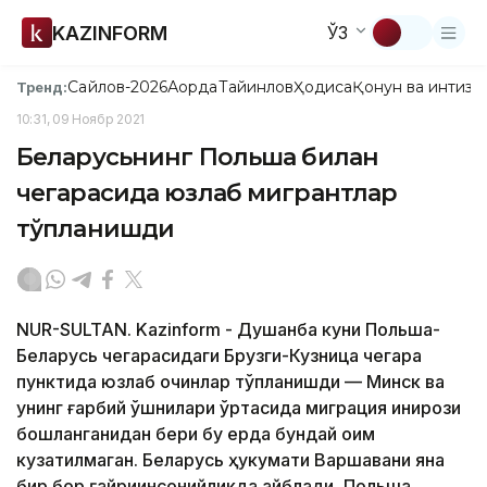
KAZINFORM
ЎЗ
Сайлов-2026
Ақорда
Тайинлов
Ҳодиса
Қонун ва интизо
Тренд:
10:31, 09 Ноябр 2021
Беларусьнинг Польша билан
чегарасида юзлаб мигрантлар
тўпланишди
NUR-SULTAN. Kazinform - Душанба куни Польша-
Беларусь чегарасидаги Брузги-Кузница чегара
пунктида юзлаб қочқинлар тўпланишди — Минск ва
унинг ғарбий қўшнилари ўртасида миграция инқирози
бошланганидан бери бу ерда бундай оқим
кузатилмаган. Беларусь ҳукумати Варшавани яна
бир бор ғайриинсонийликда айблади, Польша