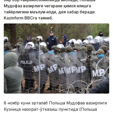
Мудофаа вазирлиги чегарани ҳимоя қилишга
тайёрлигини маълум қилди, дея хабар беради
Kazinform BBCга таяниб.
8 ноябр куни эрталаб Польша Мудофаа вазирлиги
Кузница назорат-ўтказиш пунктида (Польша