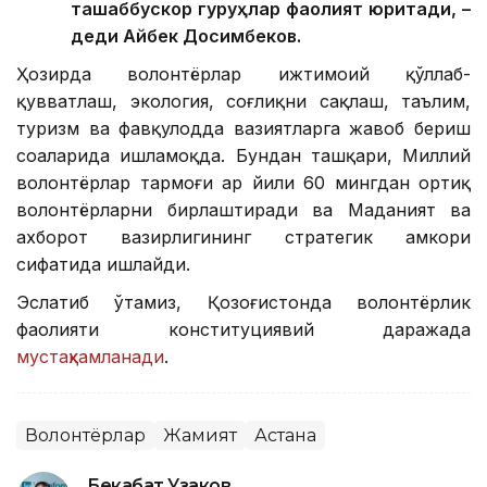
ташаббускор гуруҳлар фаолият юритади, –
деди Айбек Досимбеков.
Ҳозирда волонтёрлар ижтимоий қўллаб-
қувватлаш, экология, соғлиқни сақлаш, таълим,
туризм ва фавқулодда вазиятларга жавоб бериш
соҳаларида ишламоқда. Бундан ташқари, Миллий
волонтёрлар тармоғи ҳар йили 60 мингдан ортиқ
волонтёрларни бирлаштиради ва Маданият ва
ахборот вазирлигининг стратегик ҳамкори
сифатида ишлайди.
Эслатиб ўтамиз, Қозоғистонда волонтёрлик
фаолияти конституциявий даражада
мустаҳкамланади
.
Волонтёрлар
Жамият
Астана
Бекабат Узаков