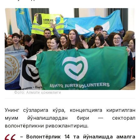
Фото: Алмати ҳокимлиги
Унинг сўзларига кўра, концепцияга киритилган
муҳим йўналишлардан бири — секторал
волонтёрликни ривожлантириш.
– Волонтёрлик 14 та йўналишда амалга