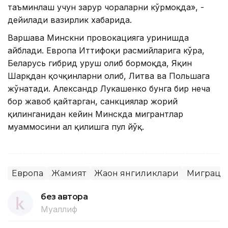
таъминлаш учун зарур чораларни кўрмоқда», -
дейилади вазирлик хабарида.
Варшава Минскни провокацияга уринишда
айблади. Европа Иттифоқи расмийларига кўра,
Беларусь гибрид уруш олиб бормоқда, Яқин
Шарқдан қочқинларни олиб, Литва ва Польшага
жўнатади. Aлександр Лукашенко бунга бир неча
бор жавоб қайтарган, санкциялар жорий
қилинганидан кейин Минскда мигрантлар
муаммосини ҳал қилишга пул йўқ.
Европа
Жамият
Жаҳон янгиликлари
Миграци
без автора
Муаллиф