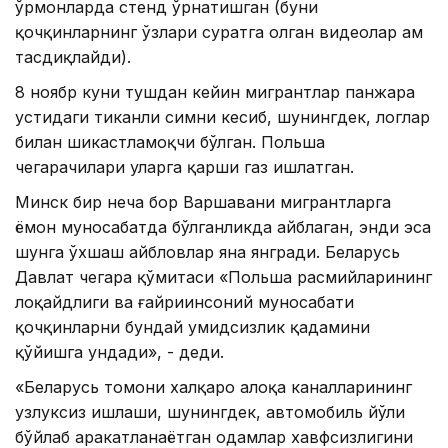
ўрмонларда стенд ўрнатишган (буни
қочқинларнинг ўзлари суратга олган видеолар ҳам
тасдиқлайди).
8 ноябр куни тушдан кейин мигрантлар панжара
устидаги тиканли симни кесиб, шунингдек, логлар
билан шикастламоқчи бўлган. Польша
чегарачилари уларга қарши газ ишлатган.
Минск бир неча бор Варшавани мигрантларга
ёмон муносабатда бўлганликда айблаган, энди эса
шунга ўхшаш айбловлар яна янгради. Беларусь
Давлат чегара қўмитаси «Польша расмийларининг
лоқайдлиги ва ғайриинсоний муносабати
қочқинларни бундай умидсизлик қадамини
қўйишга ундади», - деди.
«Беларусь томони халқаро алоқа каналларининг
узлуксиз ишлаши, шунингдек, автомобиль йўли
бўйлаб ҳаракатланаётган одамлар хавфсизлигини