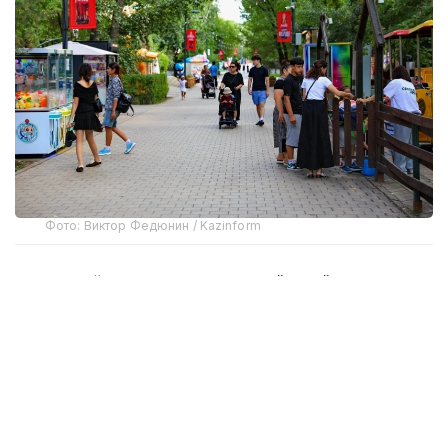
Фото: Виктор Федюнин / Kazinform
Август ойида Қозоғистонда бўлиб ўтадиган энг
муҳим воқеалардан бири — Қурултой сайловлари. У
23 август куни бўлиб ўтади. Эслатиб ўтамиз,
Давлат раҳбари 1 июль куни "Қозоғистон
Республикаси Қурултой сайловини тайинлаш
тўғрисида"ги Фармонни имзолаган эди. Шу куни
Президент Администрацияси раҳбарининг биринчи