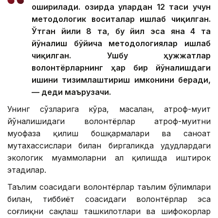
оширилади. Ҳозирда улардан 12 таси учун
методологик воситалар ишлаб чиқилган.
Ўтган йили 8 та, бу йил эса яна 4 та
йўналиш бўйича методологиялар ишлаб
чиқилган. Ушбу ҳужжатлар
волонтёрларнинг ҳар бир йўналишдаги
ишини тизимлаштириш имконини беради,
— деди маърузачи.
Унинг сўзларига кўра, масалан, атроф-муҳит
йўналишидаги волонтёрлар атроф-муҳитни
муҳофаза қилиш бошқармалари ва саноат
мутахассислари билан биргаликда ҳудудлардаги
экологик муаммоларни ҳал қилишда иштирок
этадилар.
Таълим соҳасидаги волонтёрлар таълим бўлимлари
билан, тиббиёт соҳасидаги волонтёрлар эса
соғлиқни сақлаш ташкилотлари ва шифокорлар