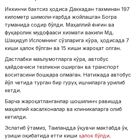
Иккинчи бахтсиз ҳодиса Даккадан тахминан 197
километр шимоли-ғарбда жойлашган Богра
туманида содир бўлди. Маҳаллий ёнғин ва
фуқаролик мудофааси хизмати вакили Мд.
Шаҳидул Исломнинг сўзларига кўра, ҳодисада 7
киши ҳалок бўлган ва 15 киши жароҳат олган.
Дастлабки маълумотларга кўра, автобус
ҳайдовчиси тезликни оширган ва транспорт
воситасини бошқара олмаган. Натижада автобус
йўл четида турган бир гуруҳ ишчиларга урилиб
кетди.
Барча жароҳатланганлар шошилинч равишда
маҳаллий касалхоналар ва клиникаларга олиб
кетилди.
Эслатиб ўтамиз, Таиландда ўқувчи мактабда ўқ
узиши оқибатида етти киши
ҳалок бўлди
.