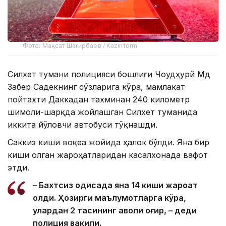
Фото: Мақсат Шағирбаев / Kazinform
Силхет тумани полицияси бошлиғи Чоудҳурй Мд
Забер Садекнинг сўзларига кўра, мамлакат
пойтахти Даккадан тахминан 240 километр
шимоли-шарқда жойлашган Силхет туманида
иккита йўловчи автобуси тўқнашди.
Саккиз киши воқеа жойида ҳалок бўлди. Яна бир
киши олган жароҳатларидан касалхонада вафот
этди.
– Бахтсиз ҳодисада яна 14 киши жароҳат
олди. Ҳозирги маълумотларга кўра,
улардан 2 тасининг аҳволи оғир, – деди
полиция вакили.