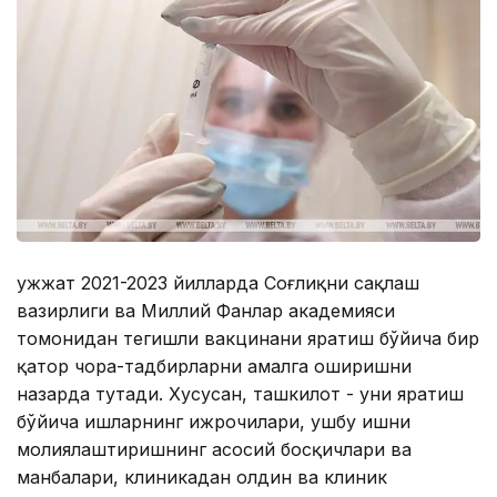
Ҳужжат 2021-2023 йилларда Соғлиқни сақлаш
вазирлиги ва Миллий Фанлар академияси
томонидан тегишли вакцинани яратиш бўйича бир
қатор чора-тадбирларни амалга оширишни
назарда тутади. Хусусан, ташкилот - уни яратиш
бўйича ишларнинг ижрочилари, ушбу ишни
молиялаштиришнинг асосий босқичлари ва
манбалари, клиникадан олдин ва клиник