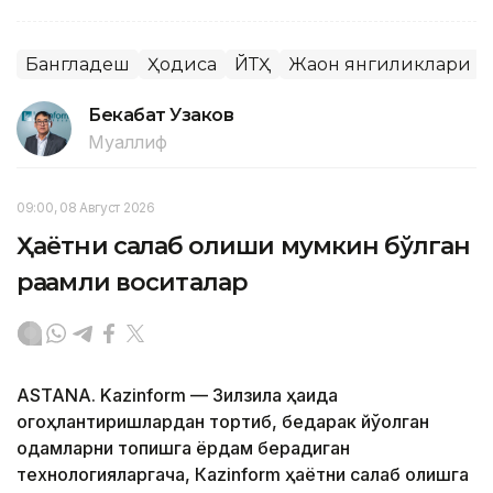
Бангладеш
Ҳодиса
ЙТҲ
Жаҳон янгиликлари
Бекабат Узаков
Муаллиф
09:00, 08 Август 2026
Ҳаётни сақлаб қолиши мумкин бўлган
рақамли воситалар
ASTANA. Kazinform — Зилзила ҳақида
огоҳлантиришлардан тортиб, бедарак йўқолган
одамларни топишга ёрдам берадиган
технологияларгача, Кazinform ҳаётни сақлаб қолишга