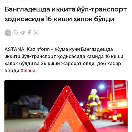
Бангладешда иккита йўл-транспорт
ҳодисасида 16 киши ҳалок бўлди
ASTANА. Кazinform – Жума куни Бангладешда
иккита йўл-транспорт ҳодисасида камида 16 киши
ҳалок бўлди ва 29 киши жароҳат олди, деб хабар
берди
Xinhua
.