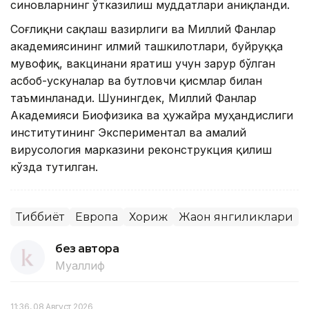
синовларнинг ўтказилиш муддатлари аниқланди.
Соғлиқни сақлаш вазирлиги ва Миллий Фанлар
академиясининг илмий ташкилотлари, буйруққа
мувофиқ, вакцинани яратиш учун зарур бўлган
асбоб-ускуналар ва бутловчи қисмлар билан
таъминланади. Шунингдек, Миллий Фанлар
Академияси Биофизика ва ҳужайра муҳандислиги
институтининг Экспериментал ва амалий
вирусология марказини реконструкция қилиш
кўзда тутилган.
Тиббиёт
Европа
Хориж
Жаҳон янгиликлари
без автора
Муаллиф
11:36, 08 Август 2026