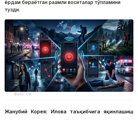
ёрдам бераётган рақамли воситалар тўпламини
тузди.
Фото: СИ
Жанубий Корея: Илова таъқибчига яқинлашиш
ҳақида огоҳлантиради
2026 йил 24 июнда Жанубий Корея шахсий
хавфсизлик учун энг сўнгги рақамли воситалардан