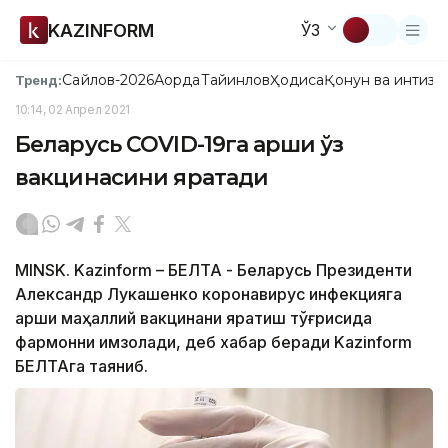
KAZINFORM
ЎЗ
Сайлов-2026
Ақорда
Тайинлов
Ҳодиса
Қонун ва интизо
Тренд:
10:14, 02 Апрел 2021
Беларусь COVID-19га қарши ўз
вакцинасини яратади
MINSK. Kazinform – БЕЛТА - Беларусь Президенти
Александр Лукашенко коронавирус инфекцияга
қарши маҳаллий вакцинани яратиш тўғрисида
фармонни имзолади, деб хабар беради Kazinform
БЕЛТАга таяниб.