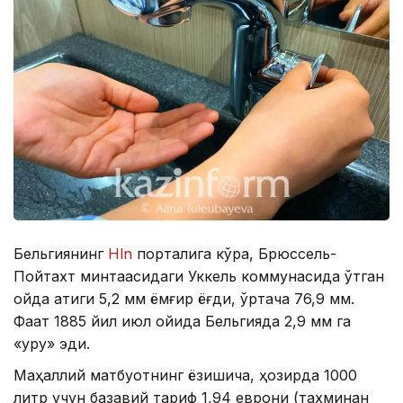
Бельгиянинг
Hln
порталига кўра, Брюссель-
Пойтахт минтақасидаги Уккель коммунасида ўтган
ойда атиги 5,2 мм ёмғир ёғди, ўртача 76,9 мм.
Фақат 1885 йил июл ойида Бельгияда 2,9 мм га
«қуруқ» эди.
Маҳаллий матбуотнинг ёзишича, ҳозирда 1000
литр учун базавий тариф 1,94 еврони (тахминан