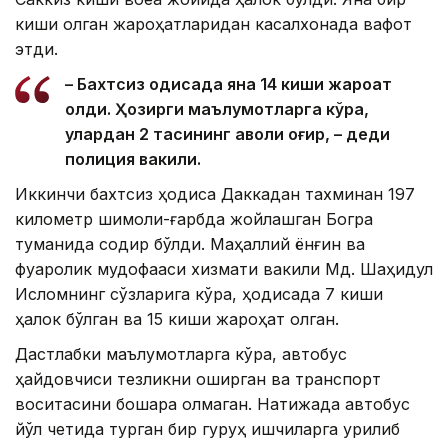
киши олган жароҳатларидан касалхонада вафот
этди.
– Бахтсиз ҳодисада яна 14 киши жароҳат
олди. Ҳозирги маълумотларга кўра,
улардан 2 тасининг аҳволи оғир, – деди
полиция вакили.
Иккинчи бахтсиз ҳодиса Даккадан тахминан 197
километр шимоли-ғарбда жойлашган Богра
туманида содир бўлди. Маҳаллий ёнғин ва
фуқаролик мудофааси хизмати вакили Мд. Шаҳидул
Исломнинг сўзларига кўра, ҳодисада 7 киши
ҳалок бўлган ва 15 киши жароҳат олган.
Дастлабки маълумотларга кўра, автобус
ҳайдовчиси тезликни оширган ва транспорт
воситасини бошқара олмаган. Натижада автобус
йўл четида турган бир гуруҳ ишчиларга урилиб