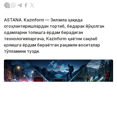
ASTANA. Kazinform — Зилзила ҳақида
огоҳлантиришлардан тортиб, бедарак йўқолган
одамларни топишга ёрдам берадиган
технологияларгача, Кazinform ҳаётни сақлаб
қолишга ёрдам бераётган рақамли воситалар
тўпламини тузди.