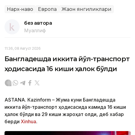
Нарх-наво
Европа
Жаҳон янгиликлари
без автора
Муаллиф
11:36, 08 Август 2026
Бангладешда иккита йўл-транспорт
ҳодисасида 16 киши ҳалок бўлди
ASTANА. Кazinform – Жума куни Бангладешда
иккита йўл-транспорт ҳодисасида камида 16 киши
ҳалок бўлди ва 29 киши жароҳат олди, деб хабар
берди
Xinhua
.