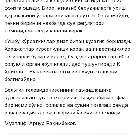
базавий ставкаси келгуси 6 йил ичида ҳатто 20
фоизга ошади. Бироқ, етказиб берувчиларга ўсиш
даражасини ўзлари аниқлашга рухсат берилмайди,
лекин биринчи навбатда сув регулятори
томонидан тасдиқланиши керак.
«Ушбу кўрсаткичлар диққат билан кузатиб борилади.
Харажатлар кўрсатилиши керак ва инвестициялар
сезиларли бўлиши керак, бу ҳақда қарорни тартибга
солувчи орган қабул қилади, деб тушунтиради К.
Ҳейман. - Бу кейинги олти йил учун ставкани
белгилайди».
Бельгия телевидениесининг таъкидлашича,
кўрсатилган сув нархлари аҳоли ҳисобининг фақат
бир қисми бўлиб, солиқлар ва сувни тозалаш ҳамда
канализация харажатларини ўз ичига олмайди.
Муаллиф: Арнур Раҳимбеков