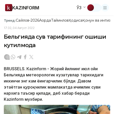
KAZINFORM
ЎЗ
Сайлов-2026
Ақорда
Тайинлов
Ҳодиса
Қонун ва интизо
Тренд:
17:32, 04 Август 2022
Бельгияда сув тарифининг ошиши
кутилмоқда
BRUSSELS. Кazinform - Жорий йилнинг июл ойи
Бельгияда метеорологик кузатувлар тарихидаги
иккинчи энг кам ёғингарчилик бўлди. Давом
этаётган қурғоқчилик мамлакатда ичимлик суви
нархига таъсир қилади, деб хабар беради
Kazinform мухбири.