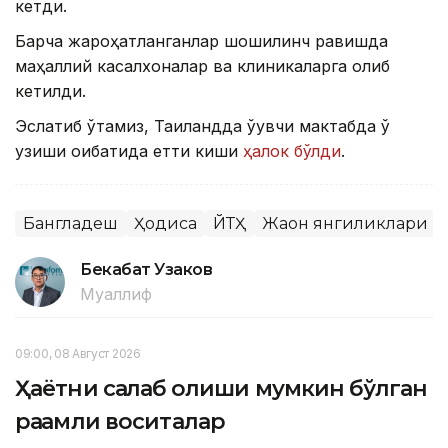
кетди.
Барча жароҳатланганлар шошилинч равишда
маҳаллий касалхоналар ва клиникаларга олиб
кетилди.
Эслатиб ўтамиз, Таиландда ўқувчи мактабда ўқ
узиши оқибатида етти киши
ҳалок бўлди
.
Бангладеш
Ҳодиса
ЙТҲ
Жаҳон янгиликлари
Бекабат Узаков
Муаллиф
09:00, 08 Август 2026
Ҳаётни сақлаб қолиши мумкин бўлган
рақамли воситалар