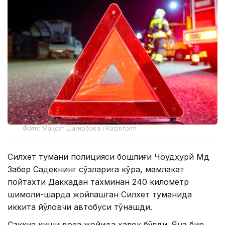
Фото: Мақсат Шағирбаев / Kazinform
Силхет тумани полицияси бошлиғи Чоудҳурй Мд
Забер Садекнинг сўзларига кўра, мамлакат
пойтахти Даккадан тахминан 240 километр
шимоли-шарқда жойлашган Силхет туманида
иккита йўловчи автобуси тўқнашди.
Саккиз киши воқеа жойида ҳалок бўлди. Яна бир