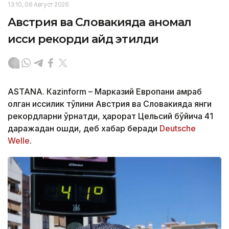
13:10, 06 Август 2026
Австрия ва Словакияда аномал
иссиқ рекорди қайд этилди
ASTANА. Кazinform – Марказий Европани қамраб
олган иссиқлик тўлқини Австрия ва Словакияда янги
рекордларни ўрнатди, ҳарорат Цельсий бўйича 41
даражадан ошди, деб хабар беради
Deutsche
Welle
.