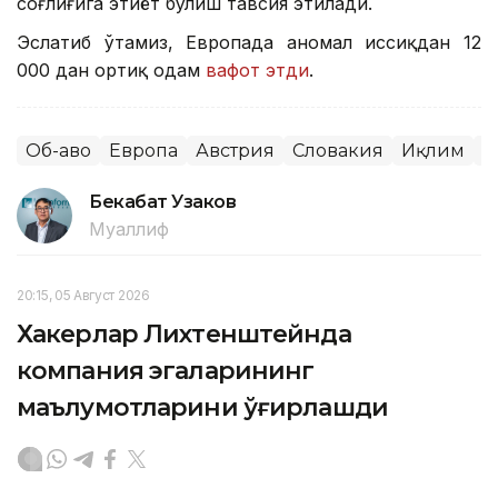
соғлиғига эҳтиёт бўлиш тавсия этилади.
Эслатиб ўтамиз, Европада аномал иссиқдан 12
000 дан ортиқ одам
вафот этди
.
Об-ҳаво
Европа
Австрия
Словакия
Иқлим
Ж
Бекабат Узаков
Муаллиф
20:15, 05 Август 2026
Хакерлар Лихтенштейнда
компания эгаларининг
маълумотларини ўғирлашди