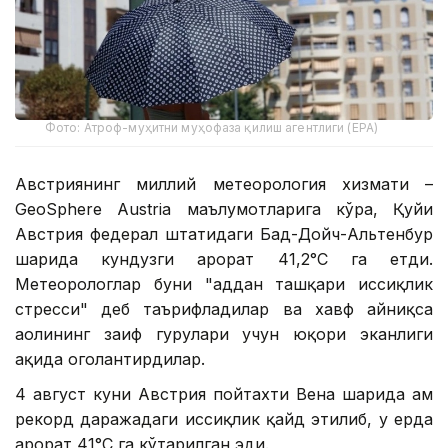
Фото: Атроф-муҳитни муҳофаза қилиш агентлиги (EPA)
Австриянинг миллий метеорология хизмати –
GeoSphere Austria маълумотларига кўра, Қуйи
Австрия федерал штатидаги Бад-Дойч-Альтенбур
шаҳрида кундузги ҳарорат 41,2°С га етди.
Метеорологлар буни "ҳаддан ташқари иссиқлик
стресси" деб таърифладилар ва хавф айниқса
аҳолининг заиф гуруҳлари учун юқори эканлиги
ҳақида огоҳлантирдилар.
4 август куни Австрия пойтахти Вена шаҳрида ҳам
рекорд даражадаги иссиқлик қайд этилиб, у ерда
ҳарорат 41°С га кўтарилган эди.