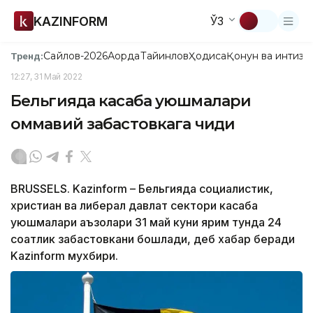
KAZINFORM
ЎЗ
Сайлов-2026
Ақорда
Тайинлов
Ҳодиса
Қонун ва интизо
Тренд:
12:27, 31 Май 2022
Бельгияда касаба уюшмалари
оммавий забастовкага чиқди
BRUSSELS. Kazinform – Бельгияда социалистик,
христиан ва либерал давлат сектори касаба
уюшмалари аъзолари 31 май куни ярим тунда 24
соатлик забастовкани бошлади, деб хабар беради
Kazinform мухбири.