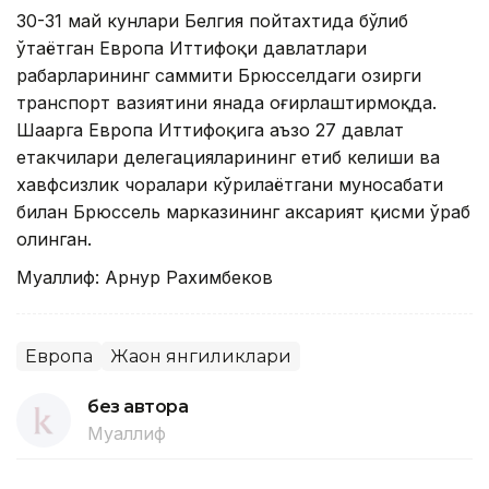
30-31 май кунлари Белгия пойтахтида бўлиб
ўтаётган Европа Иттифоқи давлатлари
раҳбарларининг саммити Брюсселдаги ҳозирги
транспорт вазиятини янада оғирлаштирмоқда.
Шаҳарга Европа Иттифоқига аъзо 27 давлат
етакчилари делегацияларининг етиб келиши ва
хавфсизлик чоралари кўрилаётгани муносабати
билан Брюссель марказининг аксарият қисми ўраб
олинган.
Муаллиф: Арнур Рахимбеков
Европа
Жаҳон янгиликлари
без автора
Муаллиф