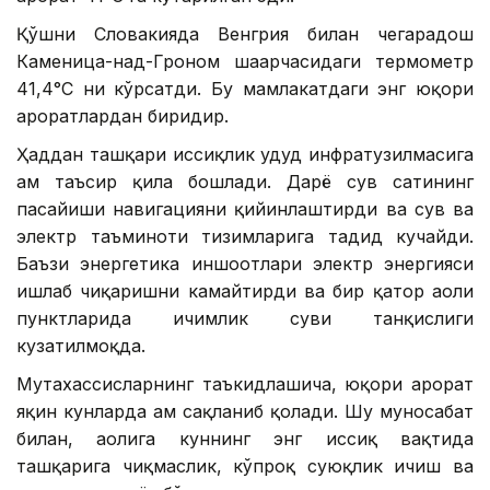
Қўшни Словакияда Венгрия билан чегарадош
Каменица-над-Гроном шаҳарчасидаги термометр
41,4°С ни кўрсатди. Бу мамлакатдаги энг юқори
ҳароратлардан биридир.
Ҳаддан ташқари иссиқлик ҳудуд инфратузилмасига
ҳам таъсир қила бошлади. Дарё сув сатҳининг
пасайиши навигацияни қийинлаштирди ва сув ва
электр таъминоти тизимларига таҳдид кучайди.
Баъзи энергетика иншоотлари электр энергияси
ишлаб чиқаришни камайтирди ва бир қатор аҳоли
пунктларида ичимлик суви танқислиги
кузатилмоқда.
Мутахассисларнинг таъкидлашича, юқори ҳарорат
яқин кунларда ҳам сақланиб қолади. Шу муносабат
билан, аҳолига куннинг энг иссиқ вақтида
ташқарига чиқмаслик, кўпроқ суюқлик ичиш ва