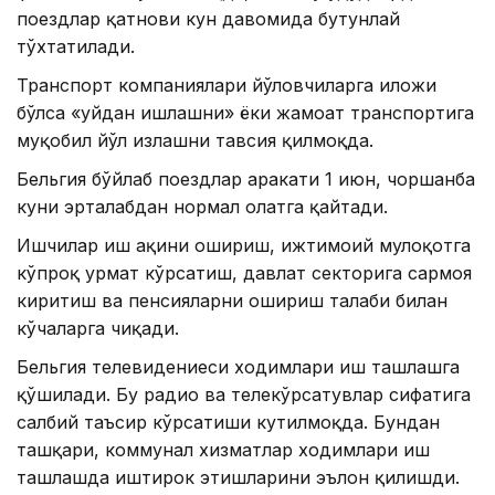
поездлар қатнови кун давомида бутунлай
тўхтатилади.
Транспорт компаниялари йўловчиларга иложи
бўлса «уйдан ишлашни» ёки жамоат транспортига
муқобил йўл излашни тавсия қилмоқда.
Бельгия бўйлаб поездлар ҳаракати 1 июн, чоршанба
куни эрталабдан нормал ҳолатга қайтади.
Ишчилар иш ҳақини ошириш, ижтимоий мулоқотга
кўпроқ ҳурмат кўрсатиш, давлат секторига сармоя
киритиш ва пенсияларни ошириш талаби билан
кўчаларга чиқади.
Бельгия телевидениеси ходимлари иш ташлашга
қўшилади. Бу радио ва телекўрсатувлар сифатига
салбий таъсир кўрсатиши кутилмоқда. Бундан
ташқари, коммунал хизматлар ходимлари иш
ташлашда иштирок этишларини эълон қилишди.