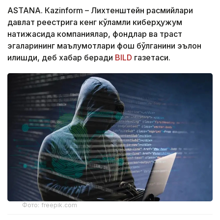
ASTANА. Кazinform – Лихтенштейн расмийлари
давлат реестрига кенг кўламли киберҳужум
натижасида компаниялар, фондлар ва траст
эгаларининг маълумотлари фош бўлганини эълон
қилишди, деб хабар беради
BILD
газетаси.
Фото: freepik.com