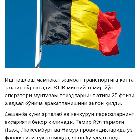
Иш ташлаш мамлакат жамоат транспортига катта
таъсир кўрсатади. STIB миллий темир йўл
оператори мунтазам поездларнинг атиги 25 фоизи
жадвал бўйича ҳаракатланишини эълон қилди.
Сешанба куни эрталаб ва кечқурун парвозларнинг
аксарияти бекор қилинади. Темир йўл тармоғи
Льеж, Люксембург ва Намур провинцияларида ўз
фаолиятини тўхтатмоқда, яъни бу ҳудудларда