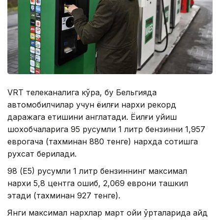
VRT телеканалига кўра, бу Бельгияда
автомобилчилар учун ёқилғи нархи рекорд
даражага етишини англатади. Ёқилғи қуйиш
шохобчаларига 95 русумли 1 литр бензинни 1,957
еврогача (тахминан 880 тенге) нархда сотишга
рухсат берилади.
98 (Е5) русумли 1 литр бензиннинг максимал
нархи 5,8 центга ошиб, 2,069 еврони ташкил
этади (тахминан 927 тенге).
Янги максимал нархлар март ойи ўрталарида қайд