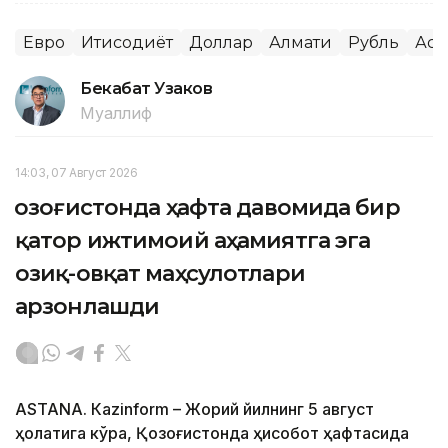
Евро
Иқтисодиёт
Доллар
Алмати
Рубль
Аст
Бекабат Узаков
Муаллиф
14:03, 07 Август 2026
Қозоғистонда ҳафта давомида бир
қатор ижтимоий аҳамиятга эга
озиқ-овқат маҳсулотлари
арзонлашди
ASTANА. Кazinform – Жорий йилнинг 5 август
ҳолатига кўра, Қозоғистонда ҳисобот ҳафтасида