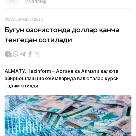
Муаллиф
09:38, 08 Август 2026
Бугун Қозоғистонда доллар қанча
тенгедан сотилади
ALMATY. Кazinform – Астана ва Алмати валюта
айирбошлаш шохобчаларида валюталар курси
тақдим этилди.