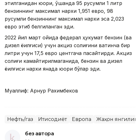
этилганидан юқори, ўшанда 95 русумли 1 литр
бензиннинг максимал нархи 1,951 евро, 98
русумли бензиннинг максимал нархи эса 2,023
евро этиб белгиланган эди.
2022 йил март ойида федерал ҳукумат бензин (ва
дизел ёқилғиси) учун акциз солиғини вақтинча бир
литри учун 17,5 евро центгача пасайтирди. Акциз
солиғи камайтирилмаганида, бензин ва дизел
ёқилғиси нархи янада юқори бўлар эди.
Муаллиф: Арнур Рахимбеков
Нефть/газ
Иқтисодиёт
Европа
Жаҳон янгилик
без автора