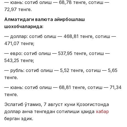
— юань: сотиб олиш — 68,78 тенге, сотиш —
72,97 тенге.
Алматидаги валюта айирбошлаш
шохобчаларида:
— доллар: сотиб олиш — 468,81 тенге, сотиш —
471,07 тенге;
— евро: сотиб олиш — 537,95 тенге, сотиш —
543,25 тенге;
— рубль: сотиб олиш — 5,52 тенге, сотиш — 5,65
тенге.
— юань: сотиб олиш — 68,81 тенге, сотиш — 71,34
тенге.
Эслатиб ўтамиз, 7 август куни Қозоғистонда
доллар қанча тенгедан сотилиши ҳақида
хабар
берган эдик.