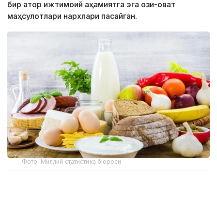
бир қатор ижтимоий аҳамиятга эга озиқ-овқат
маҳсулотлари нархлари пасайган.
Фото: Миллий статистика бюроси
Миллий статистика бюросининг маълумотларига
кўра, ҳафта давомида бодринг (-2,4%), оқ карам
(-2,1%), помидор, картошка (-1,7%), суяксиз мол