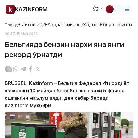
KAZINFORM
ЎЗ
Сайлов-2026
Ақорда
Тайинлов
Ҳодиса
Қонун ва интизо
Тренд:
09:37, 15 Май 2022
Бельгияда бензин нархи яна янги
рекорд ўрнатди
BRÚSSEL. Kazinform – Бельгия Федерал Иқтисодиёт
вазирлиги 10 майдан бери бензин нархи 5 фоизга
ошганини маълум қилди, дея хабар беради
Kazinform мухбири.