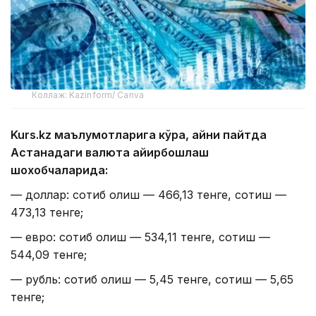
Коллаж: Kazinform/ Canva
Kurs.kz маълумотларига кўра, айни пайтда
Астанадаги валюта айирбошлаш
шохобчаларида:
— доллар: сотиб олиш — 466,13 тенге, сотиш —
473,13 тенге;
— евро: сотиб олиш — 534,11 тенге, сотиш —
544,09 тенге;
— рубль: сотиб олиш — 5,45 тенге, сотиш — 5,65
тенге;