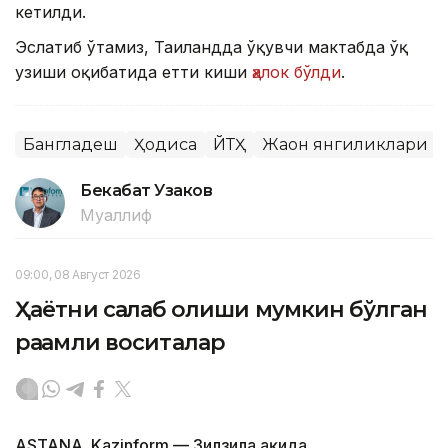
кетилди.
Эслатиб ўтамиз, Таиландда ўқувчи мактабда ўқ
узиши оқибатида етти киши
ҳалок бўлди
.
Бангладеш
Ҳодиса
ЙТҲ
Жаҳон янгиликлари
Бекабат Узаков
Муаллиф
09:00, 08 Август 2026
Ҳаётни сақлаб қолиши мумкин бўлган
рақамли воситалар
ASTANA. Kazinform — Зилзила ҳақида