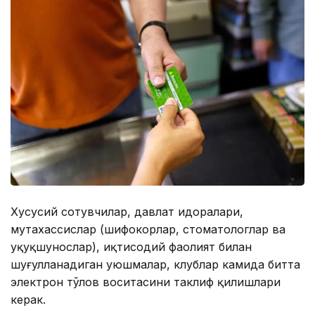
Хусусий сотувчилар, давлат идоралари,
мутахассислар (шифокорлар, стоматологлар ва
ҳуқуқшунослар), иқтисодий фаолият билан
шуғулланадиган уюшмалар, клублар камида битта
электрон тўлов воситасини таклиф қилишлари
керак.