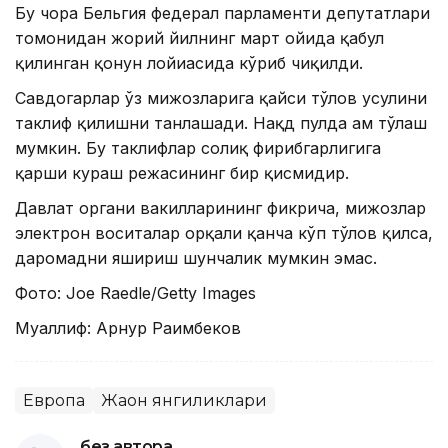
Бу чора Бельгия федерал парламенти депутатлари
томонидан жорий йилнинг март ойида қабул
қилинган қонун лойиҳасида кўриб чиқилди.
Савдогарлар ўз мижозларига қайси тўлов усулини
таклиф қилишни танлашади. Нақд пулда ҳам тўлаш
мумкин. Бу таклифлар солиқ фирибгарлигига
қарши кураш режасининг бир қисмидир.
Давлат органи вакилларининг фикрича, мижозлар
электрон воситалар орқали қанча кўп тўлов қилса,
даромадни яшириш шунчалик мумкин эмас.
Фото: Joe Raedle/Getty Images
Муаллиф: Арнур Раҳимбеков
Европа
Жаҳон янгиликлари
без автора