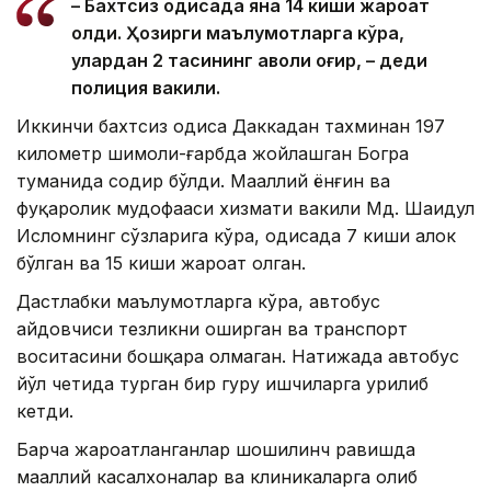
– Бахтсиз ҳодисада яна 14 киши жароҳат
олди. Ҳозирги маълумотларга кўра,
улардан 2 тасининг аҳволи оғир, – деди
полиция вакили.
Иккинчи бахтсиз ҳодиса Даккадан тахминан 197
километр шимоли-ғарбда жойлашган Богра
туманида содир бўлди. Маҳаллий ёнғин ва
фуқаролик мудофааси хизмати вакили Мд. Шаҳидул
Исломнинг сўзларига кўра, ҳодисада 7 киши ҳалок
бўлган ва 15 киши жароҳат олган.
Дастлабки маълумотларга кўра, автобус
ҳайдовчиси тезликни оширган ва транспорт
воситасини бошқара олмаган. Натижада автобус
йўл четида турган бир гуруҳ ишчиларга урилиб
кетди.
Барча жароҳатланганлар шошилинч равишда
маҳаллий касалхоналар ва клиникаларга олиб