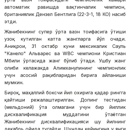
автоматик равишда вақтинчалик чемпион,
британиялик Дензел Бентлига (22-3-1, 18 КО) насиб
этди.
Жанибекнинг супер ўрта вазн тоифасига ўтиши
узоқ кутилган катта жангларга йўл очади.
Аниқроғи, 31 октабр куни мексикалик Сауль
"Канело" Альварес ва WВC чемпиони Кристиан
Мбили ўртасида жанг бўлиб ўтади. Ушбу жанг
ғолиби келажакда Алимханулининг чемпионлик
учун асосий рақибларидан бирига айланиши
мумкин.
Бироқ, маҳаллий боксчи йил охирига қадар рингга
қайтиши режалаштирилган. Допинг тестидан
(мельдоний) ўта олмагани учун бир йиллик
дисквалификация муддатини ўтаётган
Жанибекнинг дисквалификацияси шу йилнинг
декабрь ойида тугайди. Шундан кейингина у янги