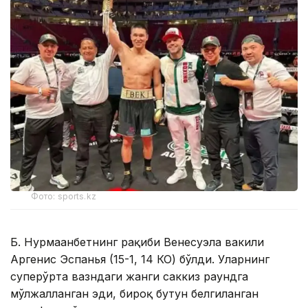
Фото: sports.kz
Б. Нурмағанбетнинг рақиби Венесуэла вакили
Аргенис Эспанья (15-1, 14 КО) бўлди. Уларнинг
суперўрта вазндаги жанги саккиз раундга
мўлжалланган эди, бироқ бутун белгиланган