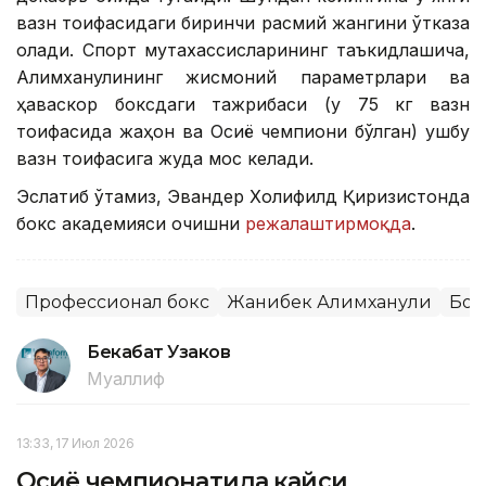
вазн тоифасидаги биринчи расмий жангини ўтказа
олади. Спорт мутахассисларининг таъкидлашича,
Алимханулининг жисмоний параметрлари ва
ҳаваскор боксдаги тажрибаси (у 75 кг вазн
тоифасида жаҳон ва Осиё чемпиони бўлган) ушбу
вазн тоифасига жуда мос келади.
Эслатиб ўтамиз, Эвандер Холифилд Қирғизистонда
бокс академияси очишни
режалаштирмоқда
.
Профессионал бокс
Жанибек Алимханули
Бок
Бекабат Узаков
Муаллиф
13:33, 17 Июл 2026
Осиё чемпионатида қайси