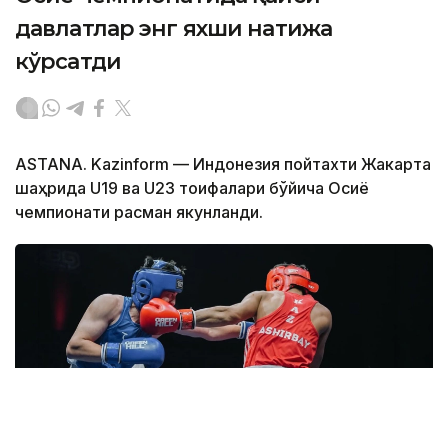
давлатлар энг яхши натижа
кўрсатди
ASTANA. Kazinform — Индонезия пойтахти Жакарта
шаҳрида U19 ва U23 тоифалари бўйича Осиё
чемпионати расман якунланди.