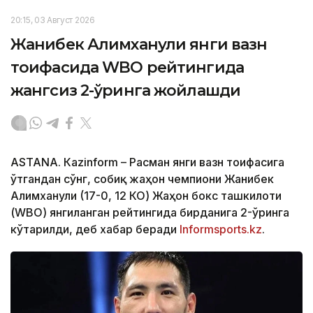
20:15, 03 Август 2026
Жанибек Алимханули янги вазн
тоифасида WBO рейтингида
жангсиз 2-ўринга жойлашди
ASTANА. Кazinform – Расман янги вазн тоифасига
ўтгандан сўнг, собиқ жаҳон чемпиони Жанибек
Алимханули (17-0, 12 КО) Жаҳон бокс ташкилоти
(WBО) янгиланган рейтингида бирданига 2-ўринга
кўтарилди, деб хабар беради
Informsports.kz
.