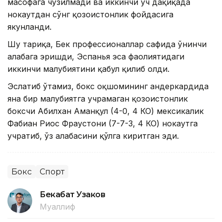
масофага чўзилмади ва иккинчи уч дақиқада
нокаутдан сўнг қозоғистонлик фойдасига
якунланди.
Шу тариқа, Бек профессионаллар сафида ўнинчи
ғалабага эришди, Эспанья эса фаолиятидаги
иккинчи мағлубиятини қабул қилиб олди.
Эслатиб ўтамиз, бокс оқшомининг андеркардида
яна бир мағлубиятга учрамаган қозоғистонлик
боксчи Абилхан Аманқул (4-0, 4 КО) мексикалик
Фабиан Риос Фраустони (7-7-3, 4 КО) нокаутга
учратиб, ўз ғалабасини қўлга киритган эди.
Бокс
Спорт
Бекабат Узаков
Муаллиф