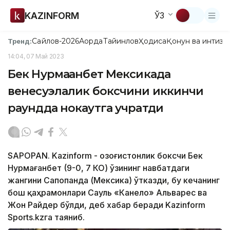
KAZINFORM
ЎЗ
Сайлов-2026
Ақорда
Тайинлов
Ҳодиса
Қонун ва интизо
Тренд:
14:04, 07 Май 2023
Бек Нурмағанбет Мексикада
венесуэлалик боксчини иккинчи
раундда нокаутга учратди
SAPOPAN. Kazinform - Қозоғистонлик боксчи Бек
Нурмағанбет (9-0, 7 КО) ўзининг навбатдаги
жангини Сапопанда (Мексика) ўтказди, бу кечанинг
бош қаҳрамонлари Сауль «Канело» Альварес ва
Жон Райдер бўлди, деб хабар беради Kazinform
Sports.kzга таяниб.