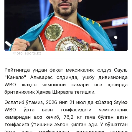
Фото: sports.kz
Рейтингда ундан фақат мексикалик юлдуз Сауль
"Канело" Альварес олдинда, ушбу дивизионда
WBО жаҳон чемпиони камари эса ҳозирда
британиялик Ҳамза Ширазга тегишли.
Эслатиб ўтамиз, 2026 йил 21 июл да «Qazaq Style»
WВО ўрта вазн тоифасидаги чемпионлик
камаридан воз кечиб, 76,2 кг гача бўлган вазн
тоифасига ўтишини эълон қилган эди. У бўшатган
ўрта вазн тоифасидаги чемпионлик камари