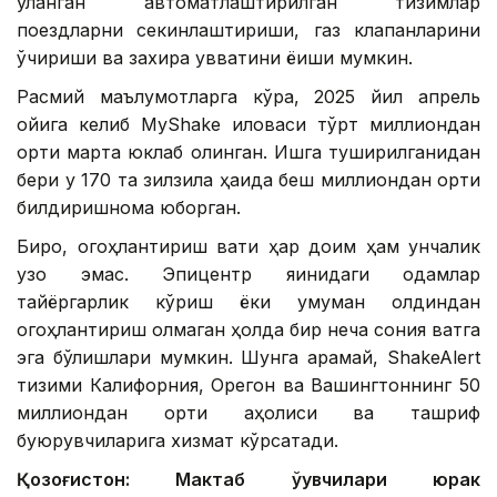
уланган автоматлаштирилган тизимлар
поездларни секинлаштириши, газ клапанларини
ўчириши ва захира қувватини ёқиши мумкин.
Расмий маълумотларга кўра, 2025 йил апрель
ойига келиб MyShake иловаси тўрт миллиондан
ортиқ марта юклаб олинган. Ишга туширилганидан
бери у 170 та зилзила ҳақида беш миллиондан ортиқ
билдиришнома юборган.
Бироқ, огоҳлантириш вақти ҳар доим ҳам унчалик
узоқ эмас. Эпицентр яқинидаги одамлар
тайёргарлик кўриш ёки умуман олдиндан
огоҳлантириш олмаган ҳолда бир неча сония вақтга
эга бўлишлари мумкин. Шунга қарамай, ShakeAlert
тизими Калифорния, Орегон ва Вашингтоннинг 50
миллиондан ортиқ аҳолиси ва ташриф
буюрувчиларига хизмат кўрсатади.
Қозоғистон: Мактаб ўқувчилари юрак