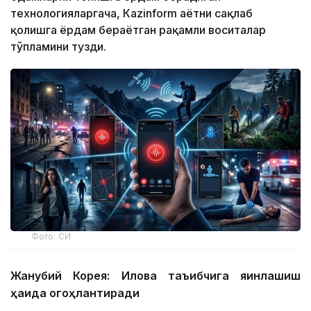
технологияларгача, Кazinform ҳаётни сақлаб
қолишга ёрдам бераётган рақамли воситалар
тўпламини тузди.
Фото: СИ
Жанубий Корея: Илова таъқибчига яқинлашиш
ҳақида огоҳлантиради