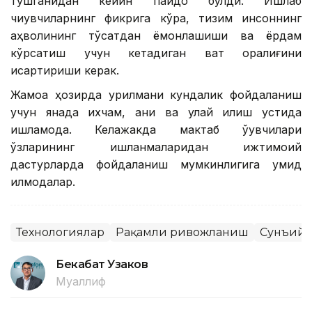
тушганидан кейин пайдо бўлди. Ишлаб
чиқувчиларнинг фикрига кўра, тизим инсоннинг
аҳволининг тўсатдан ёмонлашиши ва ёрдам
кўрсатиш учун кетадиган вақт оралиғини
қисқартириши керак.
Жамоа ҳозирда қурилмани кундалик фойдаланиш
учун янада ихчам, аниқ ва қулай қилиш устида
ишламоқда. Келажакда мактаб ўқувчилари
ўзларининг ишланмаларидан ижтимоий
дастурларда фойдаланиш мумкинлигига умид
қилмоқдалар.
Технологиялар
Рақамли ривожланиш
Сунъий 
Бекабат Узаков
Муаллиф