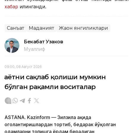
хабар
қилинганди.
Санъат
Маданият
Жаҳон янгиликлари
Бекабат Узаков
Муаллиф
09:00, 08 Август 2026
Ҳаётни сақлаб қолиши мумкин
бўлган рақамли воситалар
ASTANA. Kazinform — Зилзила ҳақида
огоҳлантиришлардан тортиб, бедарак йўқолган
одамларни топишга ёрдам берадиган