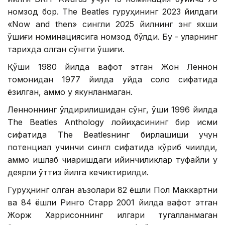
номзод бор. The Beatles гуруҳининг 2023 йилдаги
«Now and then» сингли 2025 йилнинг энг яхши
қўшиғи номинациясига номзод бўлди. Бу - уларнинг
тарихда қолган сўнгги қўшиғи.
Қўшиқ 1980 йилда вафот этган Жон Леннон
томонидан 1977 йилда уйда соло сифатида
ёзилган, аммо у якунланмаган.
Ленноннинг ўлдирилишидан сўнг, қўшиқ 1996 йилда
The Beatles Anthology лойиҳасининг бир қисми
сифатида The Beatlesнинг бирлашиши учун
потенциал учинчи сингл сифатида кўриб чиқилди,
аммо ишлаб чиқаришдаги қийинчиликлар туфайли у
деярли ўттиз йилга кечиктирилди.
Гуруҳнинг қолган аъзолари 82 ёшли Пол Маккартни
ва 84 ёшли Ринго Старр 2001 йилда вафот этган
Жорж Харрисоннинг илгари тугалланмаган