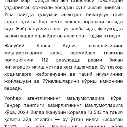
Тизим март ойида ёш аёл таъқибчиси томонидан
ўлдирилган фожиали воқеадан сўнг ишлаб чиқилган.
Ўша пайтда ҳужумчи электрон билагузук тақиб
юрган эди ва бир нечта чеклов чоралари остида
эди. Жабрланувчига эса, ўз навбатида, фавқулодда
вазиятларда ишлайдиган ақлли соат тақдим этилди.
Жанубий Корея Адлия вазирлигининг
маълумотларига кўра, расмийлар тизимни
полициянинг 112 фавқулодда рақами билан
интеграция қилиш устида ҳам ишламоқда. Бу тезкор
ходимларга жабрланувчи ва таъқиб қилувчининг
жойлашуви ва йўналишларини кўриш имконини
беради.
Yonhap агентлигининг маълумотларига кўра,
Гендер тенглиги вазирлигининг маълумотларига
кўра, 2024 йилда Жанубий Кореяда 13 533 та таъқиб
ҳолати қайд этилган — бу ўтган йилга нисбатан
12,3% га кўп. Ишларнинг ярмидан кўпи