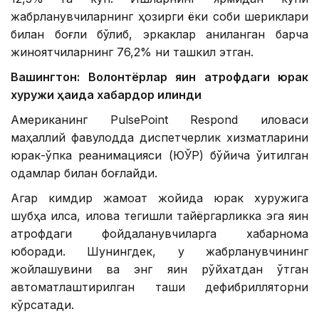
жабрланувчиларнинг ҳозирги ёки собиқ шериклари
билан боғлиқ бўлиб, эркаклар аниқланган барча
жиноятчиларнинг 76,2% ни ташкил этган.
Вашингтон: Волонтёрлар яқин атрофдаги юрак
хуружи ҳақида хабардор қилинди
Американинг PulsePoint Respond иловаси
маҳаллий фавқулодда диспетчерлик хизматларини
юрак-ўпка реанимацияси (ЮЎР) бўйича ўқитилган
одамлар билан боғлайди.
Агар кимдир жамоат жойида юрак хуружига
шубҳа қилса, илова тегишли тайёргарликка эга яқин
атрофдаги фойдаланувчиларга хабарнома
юборади. Шунингдек, у жабрланувчининг
жойлашувини ва энг яқин рўйхатдан ўтган
автоматлаштирилган ташқи дефибрилляторни
кўрсатади.