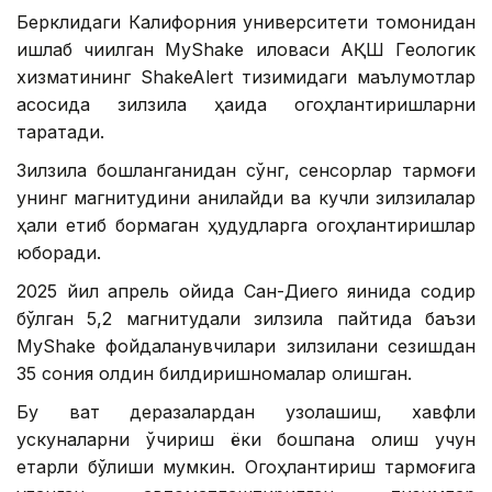
Берклидаги Калифорния университети томонидан
ишлаб чиқилган MyShake иловаси АҚШ Геологик
хизматининг ShakeAlert тизимидаги маълумотлар
асосида зилзила ҳақида огоҳлантиришларни
тарқатади.
Зилзила бошланганидан сўнг, сенсорлар тармоғи
унинг магнитудини аниқлайди ва кучли зилзилалар
ҳали етиб бормаган ҳудудларга огоҳлантиришлар
юборади.
2025 йил апрель ойида Сан-Диего яқинида содир
бўлган 5,2 магнитудали зилзила пайтида баъзи
MyShake фойдаланувчилари зилзилани сезишдан
35 сония олдин билдиришномалар олишган.
Бу вақт деразалардан узоқлашиш, хавфли
ускуналарни ўчириш ёки бошпана олиш учун
етарли бўлиши мумкин. Огоҳлантириш тармоғига