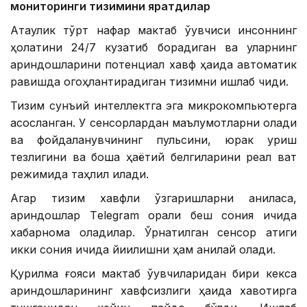
мониторинги тизимини яратдилар
Ақтаулик тўрт нафар мактаб ўқувчиси инсоннинг
ҳолатини 24/7 кузатиб борадиган ва уларнинг
қариндошларини потенциал хавф ҳақида автоматик
равишда огоҳлантирадиган тизимни ишлаб чиқди.
Тизим сунъий интеллектга эга микрокомпьютерга
асосланган. У сенсорлардан маълумотларни олади
ва фойдаланувчининг пульсини, юрак уриш
тезлигини ва бошқа ҳаётий белгиларини реал вақт
режимида таҳлил қилади.
Агар тизим хавфли ўзгаришларни аниқласа,
қариндошлар Тelegram орқали беш сония ичида
хабарнома оладилар. Ўрнатилган сенсор атиги
икки сония ичида йиқилишни ҳам аниқлай олади.
Қурилма ғояси мактаб ўқувчиларидан бири кекса
қариндошларининг хавфсизлиги ҳақида хавотирга