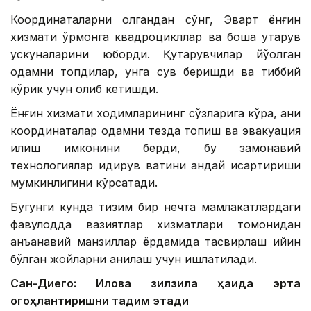
Координаталарни олгандан сўнг, Эварт ёнғин
хизмати ўрмонга квадроцикллар ва бошқа қутқарув
ускуналарини юборди. Қутқарувчилар йўқолган
одамни топдилар, унга сув беришди ва тиббий
кўрик учун олиб кетишди.
Ёнғин хизмати ходимларининг сўзларига кўра, аниқ
координаталар одамни тезда топиш ва эвакуация
қилиш имконини берди, бу замонавий
технологиялар қидирув вақтини қандай қисқартириши
мумкинлигини кўрсатади.
Бугунги кунда тизим бир нечта мамлакатлардаги
фавқулодда вазиятлар хизматлари томонидан
анъанавий манзиллар ёрдамида тасвирлаш қийин
бўлган жойларни аниқлаш учун ишлатилади.
Сан-Диего: Илова зилзила ҳақида эрта
огоҳлантиришни тақдим этади