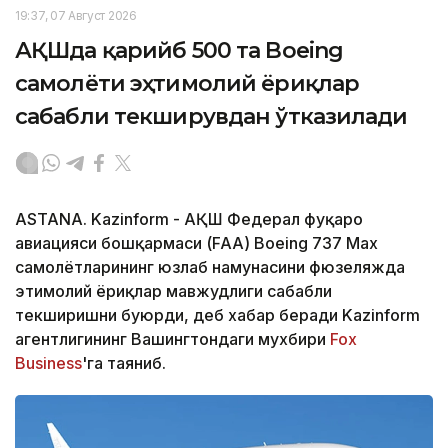
19:37, 07 Август 2026
АҚШда қарийб 500 та Boeing
самолёти эҳтимолий ёриқлар
сабабли текширувдан ўтказилади
ASTANA. Kazinform - АҚШ Федерал фуқаро
авиацияси бошқармаси (FAA) Boeing 737 Max
самолётларининг юзлаб намунасини фюзеляжда
эҳтимолий ёриқлар мавжудлиги сабабли
текширишни буюрди, деб хабар беради Kazinform
агентлигининг Вашингтондаги мухбири
Fox
Business
'га таяниб.