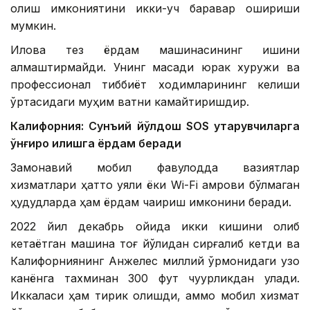
қолиш имкониятини икки-уч баравар ошириши
мумкин.
Илова тез ёрдам машинасининг ишини
алмаштирмайди. Унинг мақсади юрак хуружи ва
профессионал тиббиёт ходимларининг келиши
ўртасидаги муҳим вақтни камайтиришдир.
Калифорния: Сунъий йўлдош SOS қутқарувчиларга
қўнғироқ қилишга ёрдам беради
Замонавий мобил фавқулодда вазиятлар
хизматлари ҳатто уяли ёки Wi-Fi қамрови бўлмаган
ҳудудларда ҳам ёрдам чақириш имконини беради.
2022 йил декабрь ойида икки кишини олиб
кетаётган машина тоғ йўлидан сирғалиб кетди ва
Калифорниянинг Анжелес миллий ўрмонидаги узоқ
канёнга тахминан 300 фут чуқурликдан қулади.
Иккаласи ҳам тирик қолишди, аммо мобил хизмат