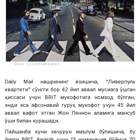
Фото: x.com/thebeatles
Daily Mail нашрининг ёзишича, “Ливерпуль
квартети” сўнгги бор 42 йил аввал мусиқага қўшган
ҳиссаси учун BRIT мукофотига номзод бўлган,
энди эса афсонавий гуруҳ мукофот учун 45 йил
аввал вафот этган Жон Леннон қаламига мансуб
қўшиқ билан курашади.
Пайшанба куни кечқурун маълум бўлишича, бу
йилги BRIT Awards учун 13 номинация бўйича 70