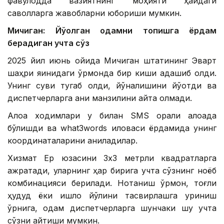
фавқулодда вазиятнинг моҳияти ҳақидаги
саволларга жавобларни юбориши мумкин.
Мичиган: Йўқолган одамни топишга ёрдам
берадиган учта сўз
2025 йил июнь ойида Мичиган штатининг Эварт
шаҳри яқинидаги ўрмонда бир киши адашиб қолди.
Унинг суви тугаб қолди, йўналишини йўқотди ва
диспетчерларга аниқ манзилини айта олмади.
Алоқа ходимлари у билан SМS орқали алоқада
бўлишди ва what3words иловаси ёрдамида унинг
координаталарини аниқладилар.
Хизмат Ер юзасини 3х3 метрли квадратларга
ажратади, уларнинг ҳар бирига учта сўзнинг ноёб
комбинацияси берилади. Нотаниш ўрмон, тоғли
ҳудуд ёки қишлоқ йўлини тасвирлашга уриниш
ўрнига, одам диспетчерларга шунчаки шу учта
сўзни айтиши мумкин.