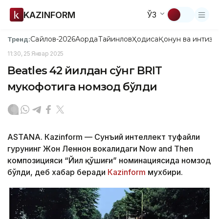
KAZINFORM
ЎЗ
Сайлов-2026
Ақорда
Тайинлов
Ҳодиса
Қонун ва интизо
Тренд:
11:30, 25 Январ 2025
Beatles 42 йилдан сўнг BRIT
мукофотига номзод бўлди
ASTANА. Кazinform — Сунъий интеллект туфайли
гуруҳнинг Жон Леннон вокалидаги Now and Тhen
композицияси “Йил қўшиғи” номинациясида номзод
бўлди, деб хабар беради
Кazinform
мухбири.