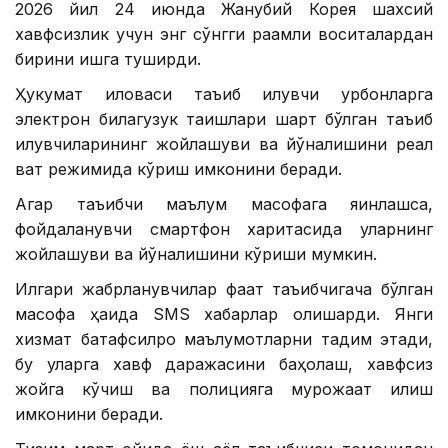
2026 йил 24 июнда Жанубий Корея шахсий
хавфсизлик учун энг сўнгги рақамли воситалардан
бирини ишга туширди.
Ҳукумат иловаси таъқиб қилувчи қурбонларга
электрон билагузук тақишлари шарт бўлган таъқиб
қилувчиларининг жойлашуви ва йўналишини реал
вақт режимида кўриш имконини беради.
Агар таъқибчи маълум масофага яқинлашса,
фойдаланувчи смартфон харитасида уларнинг
жойлашуви ва йўналишини кўриши мумкин.
Илгари жабрланувчилар фақат таъқибчигача бўлган
масофа ҳақида SМS хабарлар олишарди. Янги
хизмат батафсилроқ маълумотларни тақдим этади,
бу уларга хавф даражасини баҳолаш, хавфсиз
жойга кўчиш ва полицияга мурожаат қилиш
имконини беради.