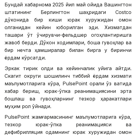
Бундай хабарнома 2025 йил май ойида Вашингтон
штатининг Берлингтон шаҳридаги Costco
дўконида бир киши юрак хуружидан омон
қолганидан кейин юборилган эди. Хизматдан
ташқари ўт ўчирувчи-фельдшер огоҳлантиришга
жавоб берди. Дўкон ходимлари, бошқа гувоҳлар ва
бир нечта ҳамширалар билан бирга у биринчи
ёрдам кўрсатди.
Эркак тирик қолди ва кейинчалик уйига қайтди.
Скагит округи шошилинч тиббий ёрдам хизмати
маълумотларига кўра, PulsePoint орқали ўз вақтида
хабар бериш, юрак-ўпка реанимациясини эрта
бошлаш ва гувоҳларнинг тезкор ҳаракатлари
муҳим рол ўйнади.
PulsePoint жамғармасининг маълумотларига кўра,
тезкор юрак-ўпка реанимацияси ва
дефибрилляция одамнинг юрак хуружидан омон