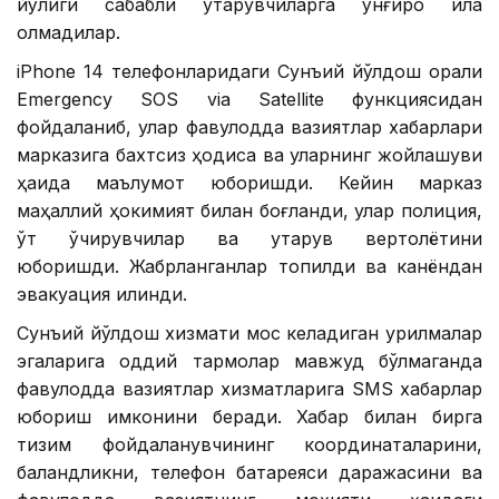
йўқлиги сабабли қутқарувчиларга қўнғироқ қила
олмадилар.
iPhone 14 телефонларидаги Сунъий йўлдош орқали
Emergency SOS via Satellite функциясидан
фойдаланиб, улар фавқулодда вазиятлар хабарлари
марказига бахтсиз ҳодиса ва уларнинг жойлашуви
ҳақида маълумот юборишди. Кейин марказ
маҳаллий ҳокимият билан боғланди, улар полиция,
ўт ўчирувчилар ва қутқарув вертолётини
юборишди. Жабрланганлар топилди ва канёндан
эвакуация қилинди.
Сунъий йўлдош хизмати мос келадиган қурилмалар
эгаларига оддий тармоқлар мавжуд бўлмаганда
фавқулодда вазиятлар хизматларига SМS хабарлар
юбориш имконини беради. Хабар билан бирга
тизим фойдаланувчининг координаталарини,
баландликни, телефон батареяси даражасини ва