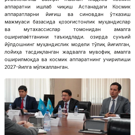
аппаратни ишлаб чиқиш Астанадаги Космик
аппаратларни йиғиш ва синовдан ўтказиш
мажмуаси базасида қозоғистонлик муҳандислар
ва мутахассислар томонидан амалга
оширилаётганини таъкидлади. Ҳозирда сунъий
йўлдошнинг муҳандислик модели тўлиқ йиғилган,
лойиҳа тасдиқланган жадвалга мувофиқ амалга
оширилмоқда ва космик аппаратнинг учирилиши
2027-йилга мўлжалланган.