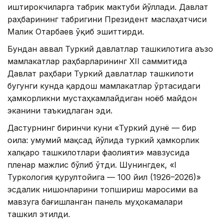
иштирокчиларга табрик мактуби йўллади. Давлат
раҳбарининг табригини Президент маслаҳатчиси
Малик Отарбаев ўқиб эшиттирди.
Бундан аввал Туркий давлатлар ташкилотига аъзо
мамлакатлар раҳбарларининг XII саммитида
Давлат раҳбари Туркий давлатлар ташкилоти
бугунги кунда қардош мамлакатлар ўртасидаги
ҳамкорликни мустаҳкамлайдиган ноёб майдон
эканини таъкидлаган эди.
Дастурнинг биринчи куни «Туркий дунё — бир
оила: умумий мақсад йўлида туркий ҳамкорлик
халқаро ташкилотлари фаолияти» мавзусида
пленар мажлис бўлиб ўтди. Шунингдек, «I
Туркология қурултойига — 100 йил (1926–2026)»
эсдалик нишонларини топшириш маросими ва
мавзуга бағишланган панель муҳокамалари
ташкил этилди.