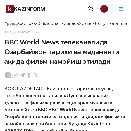
KAZINFORM
ЎЗ
Сайлов-2026
Ақорда
Тайинлов
Ҳодиса
Қонун ва интизо
Тренд:
10:26, 28 Август 2022
BBC World News телеканалида
Озарбайжон тарихи ва маданияти
ҳақида фильм намойиш этилади
BOKU. AZƏRTAC - Кazinform – Тарихчи, ёзувчи,
телебошловчи ва таниқли «Дунё хазиналари»
ҳужжатли фильмларининг сценарий муаллифи
Беттани Хьюз ББC BBC World News телеканалида
Озарбайжон тарихи ва маданияти ҳақидаги фильмни
намойиш қилишни бошлади. Бу ҳақда Кazinform
АЗЕРТАДЖга таяниб хабар беради.