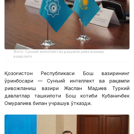
Фото: Сунъий интеллект ва рақамли ривожланиш
вазирлиги
Қозоғистон Республикаси Бош вазирининг
ўринбосари — Сунъий интеллект ва рақамли
ривожланиш вазири Жаслан Мадиев Туркий
давлатлар ташкилоти Бош котиби Кубаничбек
Омуралиев билан учрашув ўтказди.