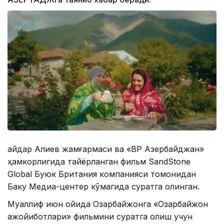
Ҳайдар Алиев жамғармаси ва «BP Азербайджан»
ҳамкорлигида тайёрланган фильм SandStone
Global Буюк Британия компанияси томонидан
Баку Медиа-центер кўмагида суратга олинган.
Муаллиф июн ойида Озарбайжонга «Озарбайжон
ажойиботлари» фильмини суратга олиш учун