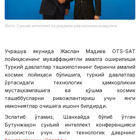
Фото: Сунъий интеллект ва рақамли ривожланиш вазирлиги
Учрашув якунида Жаслан Мадиев OTS-SAT
лойиҳасининг муваффақиятли амалга оширилиши
Туркий давлатлар ташкилотининг биринчи амалий
космик лойиҳаси бўлишига, туркий давлатлар
ўртасидаги технологик ҳамкорликни
мустаҳкамлашига ва қўшма космик
ташаббусларни ривожлантириш учун янги
имкониятлар очишига ишонч билдирди.
Эслатиб ўтамиз, Шанхайда бўлиб ўтган
Бутунжаҳон сунъий интеллект конференцияси
Қозоғистон учун янги технологик даврнинг