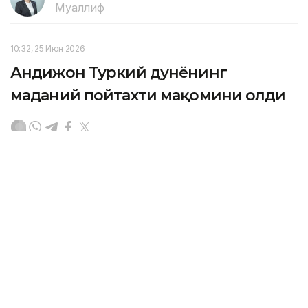
Муаллиф
10:32, 25 Июн 2026
Андижон Туркий дунёнинг
маданий пойтахти мақомини олди
ASTANA. Kazinform — Қозоғистон вакиллари
Ўзбекистонда бўлиб ўтган III Халқаро мақом санъати
форумида иштирок этди. Тадбир давомида
Қозоғистон ва Ўзбекистон ўртасидаги маданий
алоқаларга ҳам алоҳида эътибор қаратилди.