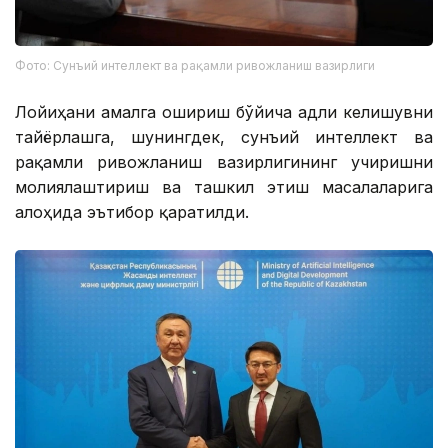
Фото: Сунъий интеллект ва рақамли ривожланиш вазирлиги
Лойиҳани амалга ошириш бўйича Ҳадли келишувни
тайёрлашга, шунингдек, сунъий интеллект ва
рақамли ривожланиш вазирлигининг учиришни
молиялаштириш ва ташкил этиш масалаларига
алоҳида эътибор қаратилди.