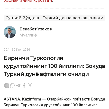
бошланганини кўрсатди
.
Сунъий йўлдош
Туркий давлатлар ташкилоти
Бекабат Узаков
Муаллиф
09:11, 30 Июн 2026
Биринчи Туркология
қурултойининг 100 йиллиги: Бокуда
Туркий дунё ҳафталиги очилди
ASTANA. Kazinform — Озарбайжон пойтахти Бокуда
Биринчи Туркология қурултойининг 100 йиллигига