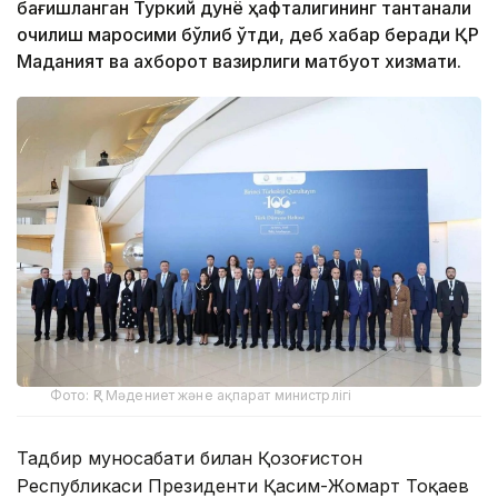
бағишланган Туркий дунё ҳафталигининг тантанали
очилиш маросими бўлиб ўтди, деб хабар беради ҚР
Маданият ва ахборот вазирлиги матбуот хизмати.
Фото: ҚР Мәдениет және ақпарат министрлігі
Тадбир муносабати билан Қозоғистон
Республикаси Президенти Қасим-Жомарт Тоқаев