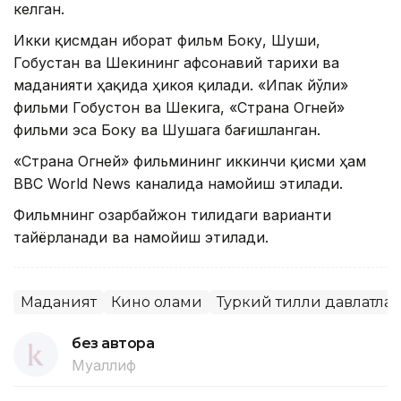
келган.
Икки қисмдан иборат фильм Боку, Шуши,
Гобустан ва Шекининг афсонавий тарихи ва
маданияти ҳақида ҳикоя қилади. «Ипак йўли»
фильми Гобустон ва Шекига, «Страна Огней»
фильми эса Боку ва Шушага бағишланган.
«Страна Огней» фильмининг иккинчи қисми ҳам
BBC World News каналида намойиш этилади.
Фильмнинг озарбайжон тилидаги варианти
тайёрланади ва намойиш этилади.
Маданият
Кино олами
Туркий тилли давлатла
без автора
Муаллиф