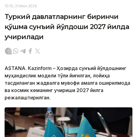
10:10, 31 Июл 2026
Туркий давлатларнинг биринчи
қўшма сунъий йўлдоши 2027 йилда
учирилади
ASTANА. Кazinform – Ҳозирда сунъий йўлдошнинг
муҳандислик модели тўлиқ йиғилган, лойиҳа
тасдиқланган жадвалга мувофиқ амалга оширилмоқда
ва космик кеманинг учириши 2027 йилга
режалаштирилган.