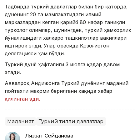
Тадбирда туркий давлатлар билан бир қаторда,
дунёнинг 20 та мамлакатидаги илмий
марказлардан келган қарийб 80 нафар таниқли
турколог олимлар, шунингдек, туркий ҳамкорлик
йўналишидаги халқаро ташкилотлар вакиллари
иштирок этди. Улар орасида Қозоғистон
делегацияси ҳам бўлди.
Туркий дунё ҳафталиги 3 июлга қадар давом
этади.
Аввалроқ Андижонга Туркий дунёнинг маданий
пойтахти мақоми берилгани ҳақида хабар
қилинган эди.
Маданият
Туркий тилли давлатлар
Ляззат Сейданова