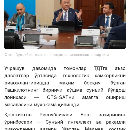
Фото: Сунъий интеллект ва рақамли ривожланиш вазирлиги
Учрашув давомида томонлар ТДТга аъзо
давлатлар ўртасида технологик ҳамкорликни
ривожлантиришда муҳим босқич бўлган
Ташкилотнинг биринчи қўшма сунъий йўлдош
лойиҳаси — OTS-SATни амалга ошириш
масаласини муҳокама қилишди.
Қозоғистон Республикаси Бош вазирининг
ўринбосари — Сунъий интеллект ва рақамли
ривожланиш вазири Жаслан Мадиев космик