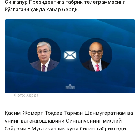
Сингапур Президентига табрик телеграммасини
йўллагани ҳақида хабар берди.
Фото: Ақорда
Қасим-Жомарт Тоқаев Тарман Шанмугаратнам ва
унинг ватандошларини Сингапурнинг миллий
байрами - Мустақиллик куни билан табриклади.
— Телеграммада Президент ушбу байрам