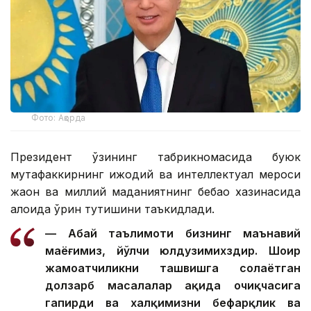
Фото: Ақорда
Президент ўзининг табрикномасида буюк
мутафаккирнинг ижодий ва интеллектуал мероси
жаҳон ва миллий маданиятнинг бебаҳо хазинасида
алоҳида ўрин тутишини таъкидлади.
— Абай таълимоти бизнинг маънавий
маёғимиз, йўлчи юлдузимихздир. Шоир
жамоатчиликни ташвишга солаётган
долзарб масалалар ҳақида очиқчасига
гапирди ва халқимизни бефарқлик ва