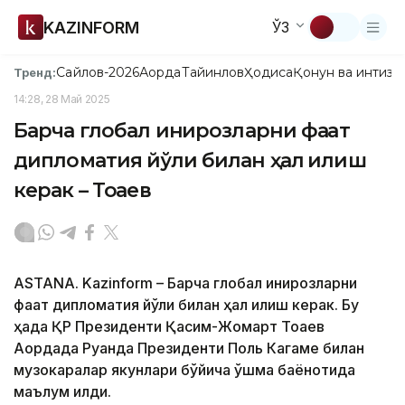
KAZINFORM
ЎЗ
Сайлов-2026
Ақорда
Тайинлов
Ҳодиса
Қонун ва интизо
Тренд:
14:28, 28 Май 2025
Барча глобал инқирозларни фақат
дипломатия йўли билан ҳал қилиш
керак – Тоқаев
ASTANA. Kazinform – Барча глобал инқирозларни
фақат дипломатия йўли билан ҳал қилиш керак. Бу
ҳақда ҚР Президенти Қасим-Жомарт Тоқаев
Ақордада Руанда Президенти Поль Кагаме билан
музокаралар якунлари бўйича қўшма баёнотида
маълум қилди.