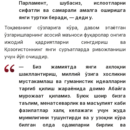
Парламент, шубҳасиз, ислоҳотларни
сифатли ва самарали амалга оширишга
янги туртки беради, — деди у.
Тоқаевнинг сўзларига кўра, давом этаётган
ўзгаришларнинг асосий маъноси фуқаролар онгига
ижодий қадриятларни сингдириш ва
Қозоғистоннинг янги суръатларда ривожланиши
учун йўл очишдир.
— Биз жамиятда янги ахлоқни
шакллантириш, миллий ўзига хосликни
мустаҳкамлаш ва гуманистик идеалларни
тарғиб қилиш жараёнида доимо Абайга
мурожаат қиламиз. Буюк шоир бизга
таълим, меҳнатсеварлик ва масъулият каби
фазилатлар халқ келажаги учун жуда
муҳимлигини тушунтирди ва у узоқни кўра
билган ҳолда одамларни бирлик ва