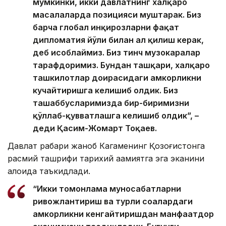
мумкинки, икки давлатнинг халқаро
масалаларда позицияси муштарак. Биз
барча глобал инқирозларни фақат
дипломатия йўли билан ҳал қилиш керак,
деб ҳисоблаймиз. Биз тинч музокаралар
тарафдоримиз. Бундан ташқари, халқаро
ташкилотлар доирасидаги ҳамкорликни
кучайтиришга келишиб олдик. Биз
ташаббусларимизда бир-биримизни
қўллаб-қувватлашга келишиб олдик”, –
деди Қасим-Жомарт Тоқаев.
Давлат раҳбари жаноб Кагаменинг Қозоғистонга
расмий ташрифи тарихий аҳамиятга эга эканини
алоҳида таъкидлади.
“Икки томонлама муносабатларни
ривожлантириш ва турли соҳалардаги
ҳамкорликни кенгайтиришдан манфаатдор