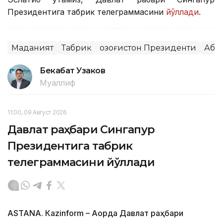
Президентига табрик телеграммасини
йўллади
.
Маданият
Табрик
Қозоғистон Президенти
Аба
Бекабат Узаков
Муаллиф
11:00, 09 Август 2026
Давлат раҳбари Сингапур
Президентига табрик
телеграммасини йўллади
ASTANА. Кazinform – Ақорда Давлат раҳбари