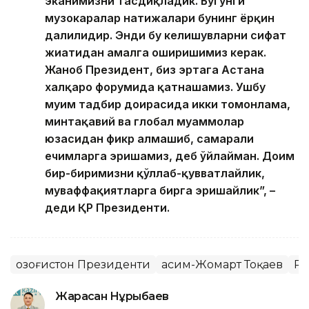
эканимизни тасдиқладик. Бугунги
музокаралар натижалари бунинг ёрқин
далилидир. Энди бу келишувларни сифат
жиҳатидан амалга оширишимиз керак.
Жаноб Президент, биз эртага Астана
халқаро форумида қатнашамиз. Ушбу
муҳим тадбир доирасида икки томонлама,
минтақавий ва глобал муаммолар
юзасидан фикр алмашиб, самарали
ечимларга эришамиз, деб ўйлайман. Доим
бир-биримизни қўллаб-қувватлайлик,
муваффақиятларга бирга эришайлик”, –
деди ҚР Президенти.
Қозоғистон Президенти
Қасим-Жомарт Тоқаев
Ру
Жарасқан Нұрыбаев