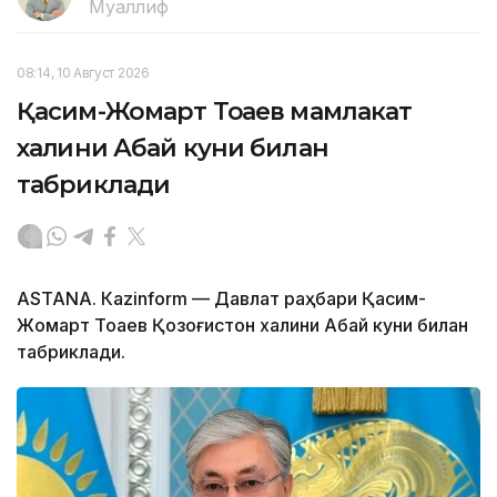
Муаллиф
08:14, 10 Август 2026
Қасим-Жомарт Тоқаев мамлакат
халқини Абай куни билан
табриклади
ASTANА. Кazinform — Давлат раҳбари Қасим-
Жомарт Тоқаев Қозоғистон халқини Абай куни билан
табриклади.