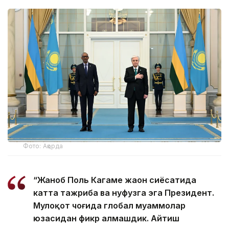
Фото: Ақорда
“Жаноб Поль Кагаме жаҳон сиёсатида
катта тажриба ва нуфузга эга Президент.
Мулоқот чоғида глобал муаммолар
юзасидан фикр алмашдик. Айтиш