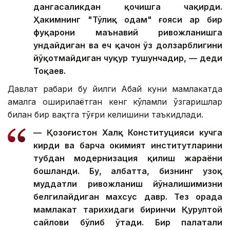
дангасаликдан қочишга чақирди.
Ҳакимнинг "Тўлиқ одам" ғояси ҳар бир
фуқарони маънавий ривожланишга
ундайдиган ва ҳеч қачон ўз долзарблигини
йўқотмайдиган чуқур тушунчадир, — деди
Тоқаев.
Давлат раҳбари бу йилги Абай куни мамлакатда
амалга оширилаётган кенг кўламли ўзгаришлар
билан бир вақтга тўғри келишини таъкидлади.
— Қозоғистон Халқ Конституцияси кучга
кирди ва барча ҳокимият институтларини
тубдан модернизация қилиш жараёни
бошланди. Бу, албатта, бизнинг узоқ
муддатли ривожланиш йўналишимизни
белгилайдиган махсус давр. Тез орада
мамлакат тарихидаги биринчи Қурултой
сайлови бўлиб ўтади. Бир палатали