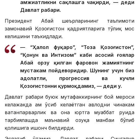
ҳамжиҳатликни сақлашга чақирди, — деди
Давлат раҳбари.
Президент Абай шеърларининг таълимоти
замонавий Қозоғистон қадриятларига тўлиқ мос
келишини таъкидлади.
— “Ҳалол фуқаро”, “Тоза Қозоғистон”,
“Қонун ва Интизом” каби асосий ғоялар
Абай орзу қилган фаровон жамиятнинг
мустаҳкам пойдеворидир. Шунинг учун биз
адолатли, прогрессив ва кучли
Қозоғистонни қурмоқдамиз, — деди у.
Давлат раҳбари буюк мутафаккирнинг бой мероси
келажакда ҳам ўсиб келаётган авлодни чинакам
ватанпарварлик ва она юртга муҳаббат руҳида
тарбиялашда маънавий озуқа манбаи бўлиб
қолишига ишонч билдирди.
Эслатиб ўтамиз, Давлат раҳбари Сингапур