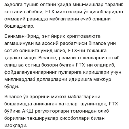
аҳволга тушиб қолгани ҳақида миш-мишлар тарқалиб
кетгани сабабли, FТХ мижозлари ўз ҳисобларидан
оммавий равишда маблағларни ечиб олишни
бошладилар.
Бэнкман-Фрид, энг йирик криптовалюта
алмашинуви ва асосий рақобатчиси Binancе уни
сотиб олишига умид қилиб, FТХ-ни тежашга
ҳаракат қилди. Binancе, рақамли токенларни сотиб
олиш ва сотиш бозори бўлган FТХ-ни қолдириб,
фойдаланувчиларнинг пулларига киришлари учун
миллиардлаб долларларни қидиришга мажбур
бўлди.
Binancе ўз қарорини мижоз маблағларини
бошқаришда аниқланган хатолар, шунингдек, FТХ
бўйича АҚШ регуляторлари томонидан олиб
борилган текширувлар ҳисоботлари билан
изоҳлади.