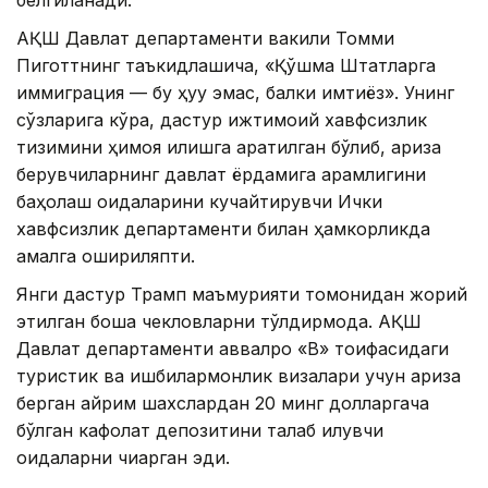
белгиланади.
АҚШ Давлат департаменти вакили Томми
Пиготтнинг таъкидлашича, «Қўшма Штатларга
иммиграция — бу ҳуқуқ эмас, балки имтиёз». Унинг
сўзларига кўра, дастур ижтимоий хавфсизлик
тизимини ҳимоя қилишга қаратилган бўлиб, ариза
берувчиларнинг давлат ёрдамига қарамлигини
баҳолаш қоидаларини кучайтирувчи Ички
хавфсизлик департаменти билан ҳамкорликда
амалга ошириляпти.
Янги дастур Трамп маъмурияти томонидан жорий
этилган бошқа чекловларни тўлдирмоқда. АҚШ
Давлат департаменти аввалроқ «B» тоифасидаги
туристик ва ишбилармонлик визалари учун ариза
берган айрим шахслардан 20 минг долларгача
бўлган кафолат депозитини талаб қилувчи
қоидаларни чиқарган эди.