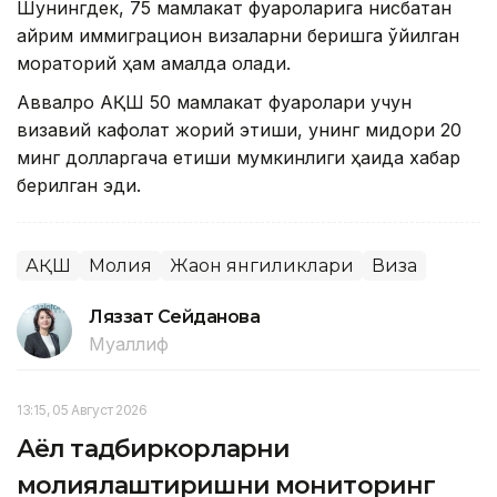
Шунингдек, 75 мамлакат фуқароларига нисбатан
айрим иммиграцион визаларни беришга қўйилган
мораторий ҳам амалда қолади.
Аввалроқ АҚШ 50 мамлакат фуқаролари учун
визавий кафолат жорий этиши, унинг миқдори 20
минг долларгача етиши мумкинлиги ҳақида хабар
берилган эди.
АҚШ
Молия
Жаҳон янгиликлари
Виза
Ляззат Сейданова
Муаллиф
13:15, 05 Август 2026
Аёл тадбиркорларни
молиялаштиришни мониторинг