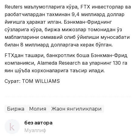
Reuters маълумотларига кўра, FТХ инвесторлар ва
рақобатчилардан тахминан 9,4 миллиард доллар
йиғишга ҳаракат қилган. Бэнкман-Фриднинг
сўзларига кўра, биржа мижозлар томонидан ўз
маблағларини оммавий олиб қўйилиши муносабати
билан 8 миллиард долларгача керак бўлган.
FТХдан ташқари, банкротлик бошқа Бэнкман-Фрид
компанияси, Аlameda Research ва уларнинг 130 га
яқин шўъба корхоналарига таъсир қилади.
Сурат: ТОМ WILLIAMS
Биржа
Молия
Жаҳон янгиликлари
без автора
Муаллиф