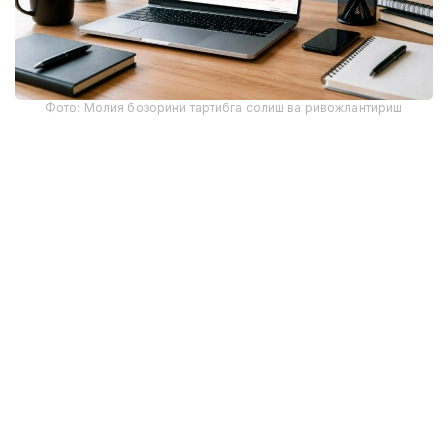
Фото: Молия бозорини тартибга солиш ва ривожлантириш
агентлиги
Янги рақамли ресурс Қозоғистонда аёлларнинг
молиявий ресурслардан фойдаланиш
имкониятларини тизимли ва шаффоф баҳолаш
имконини беради. Платформа Қозоғистонда
аёллар тадбиркорлигини молиялаштириш дастури
доирасида Европа тикланиш ва тараққиёт банки
билан ҳамкорликда ишлаб чиқилган.
Агентлик кредитлар бўйича маълумотларни
тўплаш ва тизимлаштириш ҳамда аёл
тадбиркорларни аниқлаш методологиясини ишлаб
чиқди. Ушбу ёндашув биринчи марта аёлларнинг