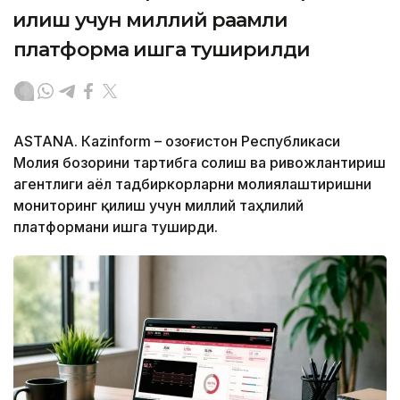
қилиш учун миллий рақамли
платформа ишга туширилди
ASTANА. Кazinform – Қозоғистон Республикаси
Молия бозорини тартибга солиш ва ривожлантириш
агентлиги аёл тадбиркорларни молиялаштиришни
мониторинг қилиш учун миллий таҳлилий
платформани ишга туширди.