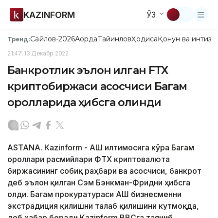
KAZINFORM
ЎЗ
Сайлов-2026
Ақорда
Тайинлов
Ҳодиса
Қонун ва интизо
Тренд:
21:47, 13 Декабр 2022
Банкротлик эълон қилган FТХ
криптобиржаси асосчиси Багам
оролларида ҳибсга олинди
ASTANA. Кazinform - АҚШ илтимосига кўра Багам
ороллари расмийлари ФТХ криптовалюта
биржасининг собиқ раҳбари ва асосчиси, банкрот
деб эълон қилган Сэм Бэнкман-Фридни ҳибсга
олди. Багам прокуратураси АҚШ бизнесменни
экстрадиция қилишни талаб қилишини кутмоқда,
деб хабар беради Кazinform BBCга таяниб.