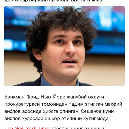
Бэнкман-Фрид Нью-Йорк жанубий округи
прокуратураси томонидан тақдим этилган махфий
айблов асосида ҳибсга олинган. Сешанба куни
айблов хулосаси ошкор этилиши кутилмоқда.
Тhе New York Тimes
газетасининг ёзишича,