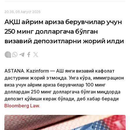
20:36, 06 Август 2026
АҚШ айрим ариза берувчилар учун
250 минг долларгача бўлган
визавий депозитларни жорий қилди
ASTANA. Kazinform — АҚШ янги визавий кафолат
дастурини жорий этмоқда. Унга кўра, иммиграцион
виза учун айрим ариза берувчилар 100 минг
доллардан 250 минг долларгача бўлган миқдорда
депозит қўйиши керак бўлади, деб хабар беради
Bloomberg Law.