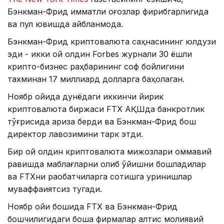
Бэнкман-Фрид қимматли қоғозлар фирибгарлигида
ва пул ювишда айбланмоқда.
Бэнкман-Фрид криптовалюта саҳнасининг юлдузи
эди - икки ой олдин Forbes журнали 30 ёшли
крипто-бизнес раҳбарининг соф бойлигини
тахминан 17 миллиард долларга баҳолаган.
Ноябр ойида дунёдаги иккинчи йирик
криптовалюта биржаси FТХ АҚШда банкротлик
тўғрисида ариза берди ва Бэнкман-Фрид бош
директор лавозимини тарк этди.
Бир ой олдин криптовалюта мижозлари оммавий
равишда маблағларни олиб қўйишни бошладилар
ва FТХни рақобатчиларга сотишга уринишлар
муваффақиятсиз тугади.
Ноябр ойи бошида FТХ ва Бэнкман-Фрид
бошчилигидаги бошқа фирмалар қалтис молиявий