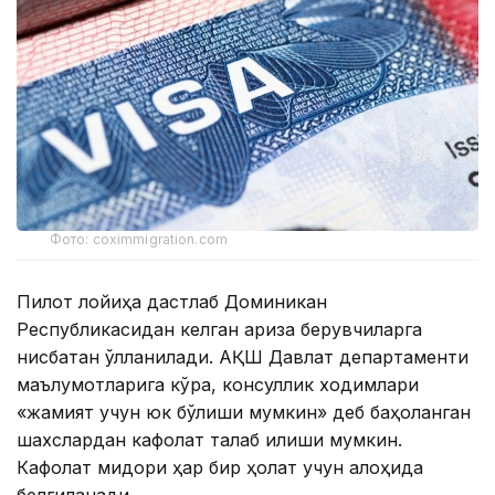
Фото: coximmigration.com
Пилот лойиҳа дастлаб Доминикан
Республикасидан келган ариза берувчиларга
нисбатан қўлланилади. АҚШ Давлат департаменти
маълумотларига кўра, консуллик ходимлари
«жамият учун юк бўлиши мумкин» деб баҳоланган
шахслардан кафолат талаб қилиши мумкин.
Кафолат миқдори ҳар бир ҳолат учун алоҳида