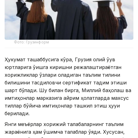
Фото: Грузинформ
Ҳукумат ташаббусига кўра, Грузия олий ўқув
юртларига ўқишга киришни режалаштираётган
хорижликлар ўзлари оладиган таълим тилини
билишини тасдиқловчи сертификат тақдим этиши
шарт бўлади. Шу билан бирга, Миллий баҳолаш ва
имтиҳонлар марказига айрим ҳолатларда махсус
тиллар бўйича имтиҳонлар ташкил этиш ҳуқуқи
берилади.
Янги меъёрлар хорижий талабаларнинг таълим
жараёнига ҳам қўшимча талаблар қўяди. Хусусан,