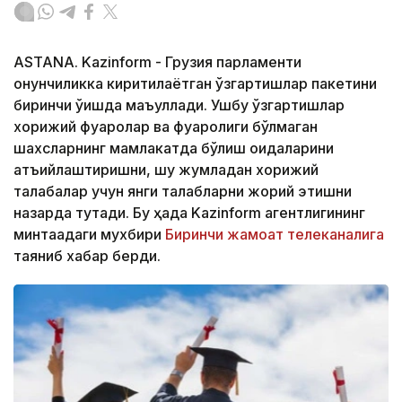
ASTANA. Kazinform - Грузия парламенти
қонунчиликка киритилаётган ўзгартишлар пакетини
биринчи ўқишда маъқуллади. Ушбу ўзгартишлар
хорижий фуқаролар ва фуқаролиги бўлмаган
шахсларнинг мамлакатда бўлиш қоидаларини
қатъийлаштиришни, шу жумладан хорижий
талабалар учун янги талабларни жорий этишни
назарда тутади. Бу ҳақда Kazinform агентлигининг
минтақадаги мухбири
Биринчи жамоат телеканалига
таяниб хабар берди.