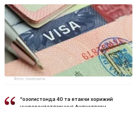
Фото: montsame
“Қозоғистонда 40 та етакчи хорижий
университетларнинг филиаллари
очилмоқда. Бугунги кунда
мамлакатимизда 31 минг 500 нафар
хорижлик талаба таҳсил олмоқда – бу