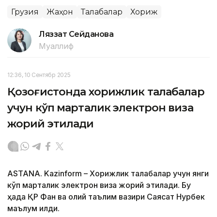
Грузия
Жаҳон
Талабалар
Хориж
Ляззат Сейданова
Муаллиф
12:36, 10 Сентябр 2025
Қозоғистонда хорижлик талабалар
учун кўп марталик электрон виза
жорий этилади
ASTANA. Kazinform – Хорижлик талабалар учун янги
кўп марталик электрон виза жорий этилади. Бу
ҳақда ҚР Фан ва олий таълим вазири Саясат Нурбек
маълум қилди.