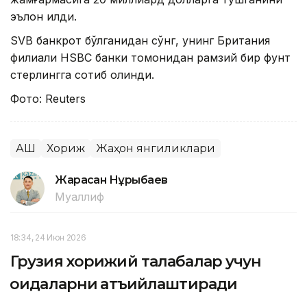
эълон қилди.
SVB банкрот бўлганидан сўнг, унинг Британия
филиали HSBC банки томонидан рамзий бир фунт
стерлингга сотиб олинди.
Фото: Reuters
АҚШ
Хориж
Жаҳон янгиликлари
Жарасқан Нұрыбаев
Муаллиф
18:34, 24 Июн 2026
Грузия хорижий талабалар учун
қоидаларни қатъийлаштиради