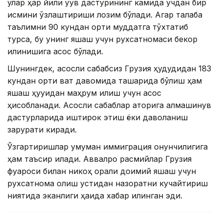
улар ҳар йили ўқув дастурининг камида учдан бир
қисмини ўзлаштириши лозим бўлади. Агар талаба
таълимни 90 кундан ортиқ муддатга тўхтатиб
турса, бу унинг яшаш учун рухсатномаси бекор
қилинишига асос бўлади.
Шунингдек, асосли сабабсиз Грузия ҳудудидан 183
кундан ортиқ вақт давомида ташқарида бўлиш ҳам
яшаш ҳуқуқидан маҳрум қилиш учун асос
ҳисобланади. Асосли сабаблар қаторига алмашинув
дастурларида иштирок этиш ёки даволаниш
зарурати киради.
Ўзгартиришлар умуман иммиграция қонунчилигига
ҳам таъсир қилади. Аввалроқ расмийлар Грузия
фуқароси билан никоҳ орқали доимий яшаш учун
рухсатнома олиш устидан назоратни кучайтириш
ниятида эканлиги ҳақида хабар қилинган эди.