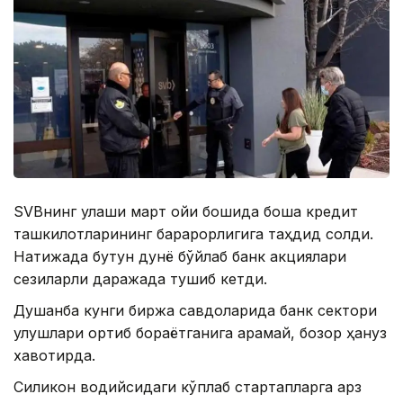
SVBнинг қулаши март ойи бошида бошқа кредит
ташкилотларининг барқарорлигига таҳдид солди.
Натижада бутун дунё бўйлаб банк акциялари
сезиларли даражада тушиб кетди.
Душанба кунги биржа савдоларида банк сектори
улушлари ортиб бораётганига қарамай, бозор ҳануз
хавотирда.
Силикон водийсидаги кўплаб стартапларга қарз