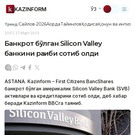
KAZINFORM
ЎЗ
Сайлов-2026
Ақорда
Тайинлов
Ҳодиса
Қонун ва интизо
Тренд:
20:57, 27 Март 2023
Банкрот бўлган Silicon Valley
банкини рақиби сотиб олди
ASTANA. Kazinform – First Citizens BancShares
банкрот бўлган америкалик Silicon Valley Bank (SVB)
активлари ва кредитларини сотиб олди, деб хабар
беради Kazinform ВВСга таяниб.