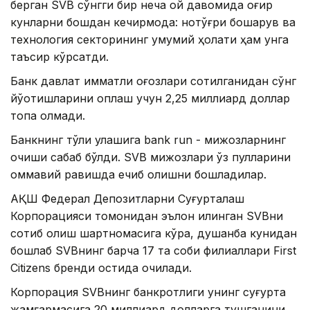
берган SVB сўнгги бир неча ой давомида оғир
кунларни бошдан кечирмоқда: нотўғри бошқарув ва
технология секторининг умумий ҳолати ҳам унга
таъсир кўрсатди.
Банк давлат қимматли қоғозлари сотилганидан сўнг
йўқотишларини қоплаш учун 2,25 миллиард доллар
топа олмади.
Банкнинг тўлиқ қулашига bank run - мижозларнинг
қочиши сабаб бўлди. SVB мижозлари ўз пулларини
оммавий равишда ечиб олишни бошладилар.
АҚШ Федерал Депозитларни Суғурталаш
Корпорацияси томонидан эълон қилинган SVBни
сотиб олиш шартномасига кўра, душанба кунидан
бошлаб SVBнинг барча 17 та собиқ филиаллари First
Citizens бренди остида очилади.
Корпорация SVBнинг банкротлиги унинг суғурта
жамғармасига 20 миллиард долларга тушганини