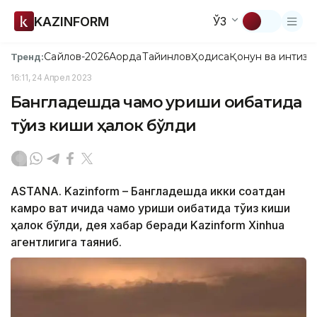
KAZINFORM
ЎЗ
Сайлов-2026
Ақорда
Тайинлов
Ҳодиса
Қонун ва интизо
Тренд:
16:11, 24 Апрел 2023
Бангладешда чақмоқ уриши оқибатида
тўққиз киши ҳалок бўлди
ASTANA. Kazinform – Бангладешда икки соатдан
камроқ вақт ичида чақмоқ уриши оқибатида тўққиз киши
ҳалок бўлди, дея хабар беради Kazinform Xinhua
агентлигига таяниб.