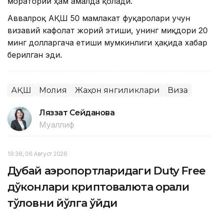
мораторий ҳам амалда қолади.
Аввалроқ АҚШ 50 мамлакат фуқаролари учун
визавий кафолат жорий этиши, унинг миқдори 20
минг долларгача етиши мумкинлиги ҳақида хабар
берилган эди.
АҚШ
Молия
Жаҳон янгиликлари
Виза
Ляззат Сейданова
Муаллиф
19:38, 06 Август 2026
Дубай аэропортларидаги Duty Free
дўконлари криптовалюта орқали
тўловни йўлга қўйди