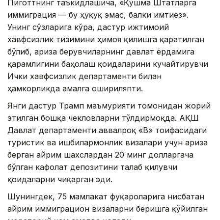
Пиготтнинг таъкидлашича, «Қўшма Штатларга
иммиграция — бу ҳуқуқ эмас, балки имтиёз».
Унинг сўзларига кўра, дастур ижтимоий
хавфсизлик тизимини ҳимоя қилишга қаратилган
бўлиб, ариза берувчиларнинг давлат ёрдамига
қарамлигини баҳолаш қоидаларини кучайтирувчи
Ички хавфсизлик департаменти билан
ҳамкорликда амалга ошириляпти.
Янги дастур Трамп маъмурияти томонидан жорий
этилган бошқа чекловларни тўлдирмоқда. АҚШ
Давлат департаменти аввалроқ «B» тоифасидаги
туристик ва ишбилармонлик визалари учун ариза
берган айрим шахслардан 20 минг долларгача
бўлган кафолат депозитини талаб қилувчи
қоидаларни чиқарган эди.
Шунингдек, 75 мамлакат фуқароларига нисбатан
айрим иммиграцион визаларни беришга қўйилган