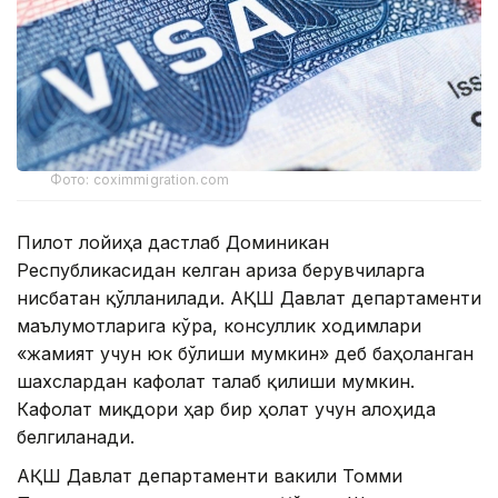
Фото: coximmigration.com
Пилот лойиҳа дастлаб Доминикан
Республикасидан келган ариза берувчиларга
нисбатан қўлланилади. АҚШ Давлат департаменти
маълумотларига кўра, консуллик ходимлари
«жамият учун юк бўлиши мумкин» деб баҳоланган
шахслардан кафолат талаб қилиши мумкин.
Кафолат миқдори ҳар бир ҳолат учун алоҳида
белгиланади.
АҚШ Давлат департаменти вакили Томми