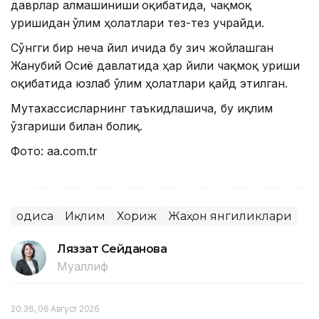
даврлар алмашиниши
оқибатида, чақмоқ
уришидан
ўлим ҳолатлари тез-тез учрайди.
Сўнгги бир неча йил ичида бу зич жойлашган
Жанубий Осиё давлатида ҳар йили чақмоқ уриши
оқибатида юзлаб ўлим ҳолатлари қайд этилган.
Мутахассисларнинг таъкидлашича, бу иқлим
ўзгариши билан боғлиқ.
Фото: aa.com.tr
Ҳодиса
Иқлим
Хориж
Жаҳон янгиликлари
Ляззат Сейданова
Муаллиф
20:36, 06 Август 2026