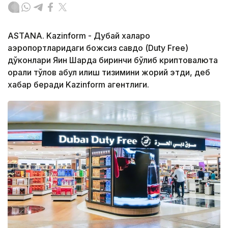
ASTANA. Kazinform - Дубай халқаро
аэропортларидаги божсиз савдо (Duty Free)
дўконлари Яқин Шарқда биринчи бўлиб криптовалюта
орқали тўлов қабул қилиш тизимини жорий этди, деб
хабар беради Kazinform агентлиги.