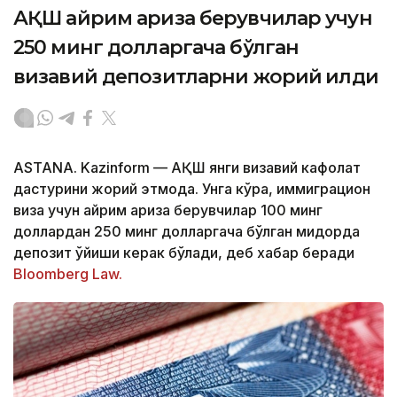
АҚШ айрим ариза берувчилар учун
250 минг долларгача бўлган
визавий депозитларни жорий қилди
ASTANA. Kazinform — АҚШ янги визавий кафолат
дастурини жорий этмоқда. Унга кўра, иммиграцион
виза учун айрим ариза берувчилар 100 минг
доллардан 250 минг долларгача бўлган миқдорда
депозит қўйиши керак бўлади, деб хабар беради
Bloomberg Law.