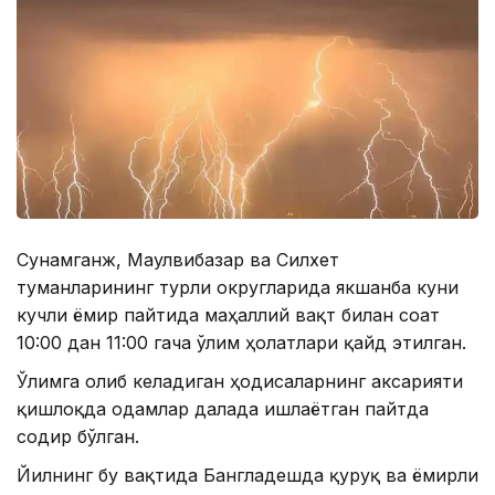
Сунамганж, Маулвибазар ва Силхет
туманларининг турли округларида якшанба куни
кучли ёмғир пайтида маҳаллий вақт билан соат
10:00 дан 11:00 гача ўлим ҳолатлари қайд этилган.
Ўлимга олиб келадиган ҳодисаларнинг аксарияти
қишлоқда одамлар далада ишлаётган пайтда
содир бўлган.
Йилнинг бу вақтида Бангладешда қуруқ ва ёмғирли