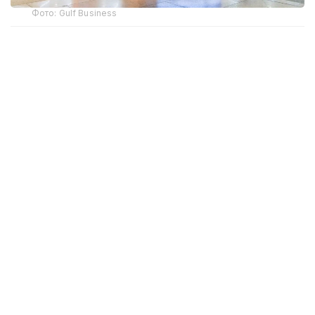
Фото: Gulf Business
Crypto.com Pay хизмати орқали криптовалюта
билан харидлар учун тўлов қилиш имконияти
Дубай халқаро аэропорти (DXB) ва Ал-Мактум
аэропортида (AMIA) ишга туширилди.
Дубай ҳукумати матбуот хизмати
Dubai Media
Office
маълум қилишича, янги тўлов имконияти
ҳам жисмоний дўконларда, ҳам интернет орқали
буюртма расмийлаштиришда мавжуд. Тўлов
амалга оширилаётганда харидор илова орқали
транзакцияни тасдиқлаши керак, шундан сўнг
маблағлар БАА дирҳамига айлантирилиб,
сотувчига ўтказилади.
“Мижозлар
Crypto.com
Pay орқали хавфсиз
ва узлуксиз тўлов жараёнидан фойда
кўради, сотувчилар эса БАА дирҳамида