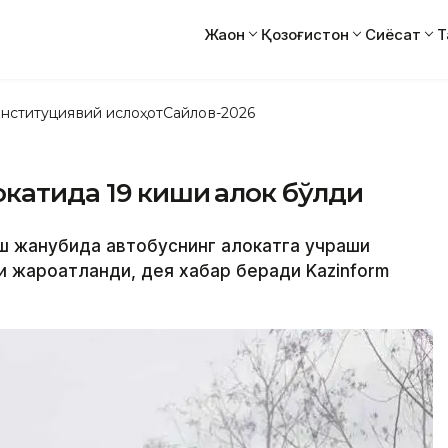
Жаҳон
Қозоғистон
Сиёсат
Т
нституциявий ислоҳот
Сайлов-2026
катида 19 киши ҳалок бўлди
ш жанубида автобуснинг ҳалокатга учраши
ши жароҳатланди, дея хабар беради Kazinform