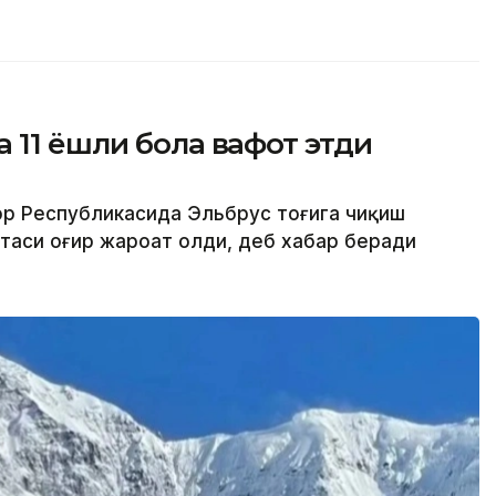
 11 ёшли бола вафот этди
ор Республикасида Эльбрус тоғига чиқиш
отаси оғир жароҳат олди, деб хабар беради