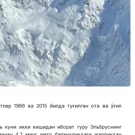
тлар 1986 ва 2015 йилда туғилган ота ва ўғил
ь куни икки кишидан иборат гуруҳ Эльбруснинг
инан 4,2 минг метр баландликдаги жарликдан