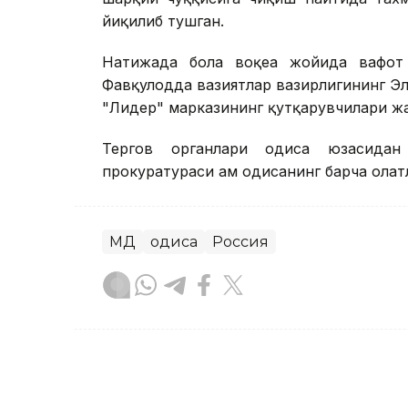
йиқилиб тушган.
Натижада бола воқеа жойида вафот 
Фавқулодда вазиятлар вазирлигининг Эл
"Лидер" марказининг қутқарувчилари жа
Тергов органлари ҳодиса юзасидан
прокуратураси ҳам ҳодисанинг барча ҳола
МДҲ
Ҳодиса
Россия
Бекабат Узаков
Муаллиф