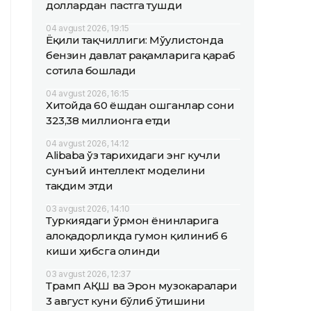
доллардан пастга тушди
04 avgust 2026, 19:15
Ёқилғи тақчиллиги: Мўғулистонда
бензин давлат рақамларига қараб
сотила бошлади
04 avgust 2026, 16:15
Хитойда 60 ёшдан ошганлар сони
323,38 миллионга етди
04 avgust 2026, 14:12
Alibaba ўз тарихидаги энг кучли
сунъий интеллект моделини
тақдим этди
03 avgust 2026, 14:10
Туркиядаги ўрмон ёнғинларига
алоқадорликда гумон қилиниб 6
киши ҳибсга олинди
03 avgust 2026, 12:37
Трамп АҚШ ва Эрон музокаралари
3 август куни бўлиб ўтишини