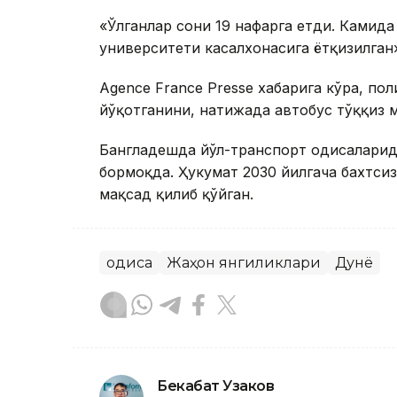
«Ўлганлар сони 19 нафарга етди. Камида
университети касалхонасига ётқизилган»
Agence France Presse хабарига кўра, по
йўқотганини, натижада автобус тўққиз м
Бангладешда йўл-транспорт ҳодисаларида
бормоқда. Ҳукумат 2030 йилгача бахтси
мақсад қилиб қўйган.
Ҳодиса
Жаҳон янгиликлари
Дунё
Бекабат Узаков