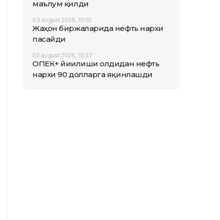
маълум қилди
03 avgust 2026, 10:10
Жаҳон биржаларида нефть нархи
пасайди
02 avgust 2026, 10:37
ОПEК+ йиғилиши олдидан нефть
нархи 90 долларга яқинлашди