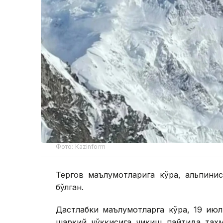
Фото: Kazinform
Тергов маълумотларига кўра, альпинис
бўлган.
Дастлабки маълумотларга кўра, 19 июл
шарқий чўққисига чиқиш пайтида тахм