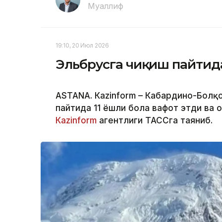
Муаллиф
19:10, 20 Июл 2026
Эльбрусга чиқиш пайтида
ASTANА. Кazinform – Кабардино-Болқ
пайтида 11 ёшли бола вафот этди ва 
Кazinform
агентлиги ТАССга таяниб.