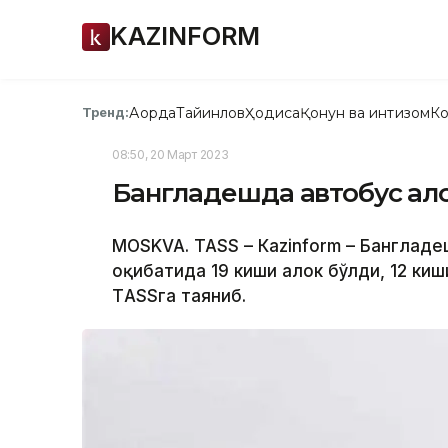
KAZINFORM
Ақорда
Тайинлов
Ҳодиса
Қонун ва интизом
Ко
Тренд:
08:50, 20 Март 2023
Бангладешда автобус ҳало
МОSKVA. ТАSS – Каzinform – Бангладе
оқибатида 19 киши ҳалок бўлди, 12 ки
ТASSга таяниб.