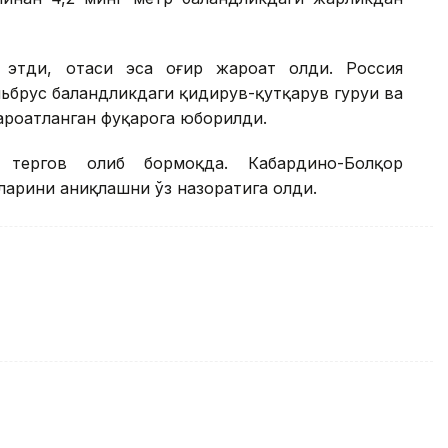
этди, отаси эса оғир жароҳат олди. Россия
ьбрус баландликдаги қидирув-қутқарув гуруҳи ва
роҳатланган фуқарога юборилди.
 тергов олиб бормоқда. Кабардино-Болқор
тларини аниқлашни ўз назоратига олди.