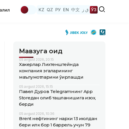
KZ
QZ
РУ
EN
中文
ق ز
ЎЗ
аҳлил
Мавзуга оид
05 avgust 2026, 20:15
Хакерлар Лихтенштейнда
компания эгаларининг
маълумотларини ўғирлашди
05 avgust 2026, 15:15
Павел Дуров Telegramнинг App
Storeдан олиб ташланишига изоҳ
берди
05 avgust 2026, 10:36
Brent нефтининг нархи 13 июлдан
бери илк бор 1 баррель учун 79