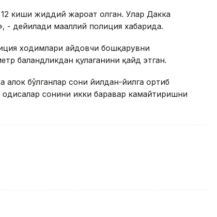
 12 киши жиддий жароҳат олган. Улар Дакка
, - дейилади маҳаллий полиция хабарида.
лиция ходимлари ҳайдовчи бошқарувни
етр баландликдан қулаганини қайд этган.
 ҳалок бўлганлар сони йилдан-йилга ортиб
з ҳодисалар сонини икки баравар камайтиришни