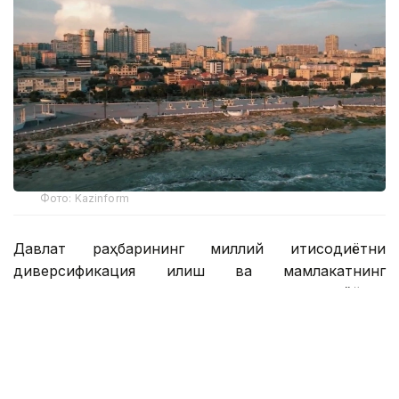
Фото: Kazinform
Давлат раҳбарининг миллий иқтисодиётни
диверсификация қилиш ва мамлакатнинг
транспорт ва логистика салоҳиятини очиш бўйича
топшириқларини амалга ошириш доирасида
Манғистау вилоятида қайта ишлаш сектори ва
инфратузилма салоҳиятини мустаҳкамлаш бўйича
тизимли ишлар олиб борилмоқда.