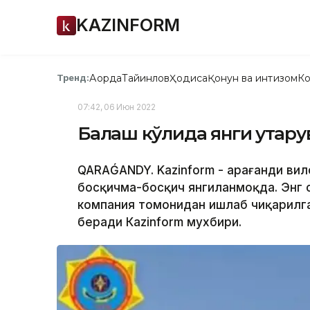
KAZINFORM
Ақорда
Тайинлов
Ҳодиса
Қонун ва интизом
Ко
Тренд:
07:42, 06 Июн 2022
Балқаш кўлида янги қутқар
QARAǴANDY. Kazinform - Қарағанди ви
босқичма-босқич янгиланмоқда. Энг 
компания томонидан ишлаб чиқарилган
беради Кazinform мухбири.