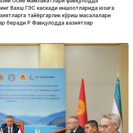
казий Осиё мамлакатлари фавқулодда
инг Вахш ГЭС каскади иншоотларида юзага
зиятларга тайёргарлик кўриш масалалари
ар беради ҚР Фавқулодда вазиятлар