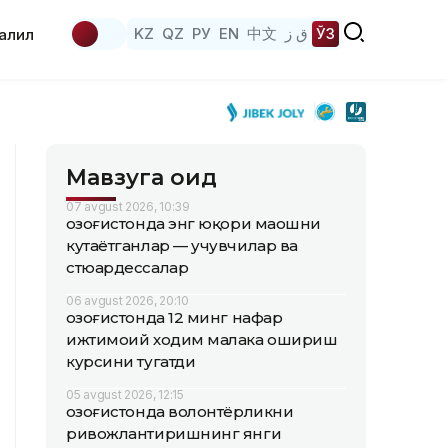
KZ
QZ
РУ
EN
中文
ق ز
ЎЗ
аҳлил
Мавзуга оид
07 avgust 2026, 10:39
Қозоғистонда энг юқори маошни
кутаётганлар — учувчилар ва
стюардессалар
06 avgust 2026, 20:10
Қозоғистонда 12 минг нафар
ижтимоий ходим малака ошириш
курсини тугатди
05 avgust 2026, 12:15
Қозоғистонда волонтёрликни
ривожлантиришнинг янги