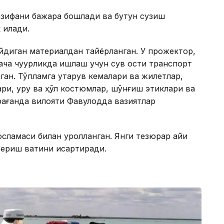
вазифани бажара бошлади ва бутун сузиш
қилади.
майдиган материалдан тайёрланган. У прожектор,
гача чуқурликда ишлаш учун сув ости транспорт
ан. Тўпламга қутқарув кемалари ва жилетлар,
и, қуруқ ва ҳўл костюмлар, шўнғиш этиклари ва
арағанда вилояти Фавқулодда вазиятлар
сламаси билан қуролланган. Янги тезюрар қайиқ
риш вақтини қисқартиради.