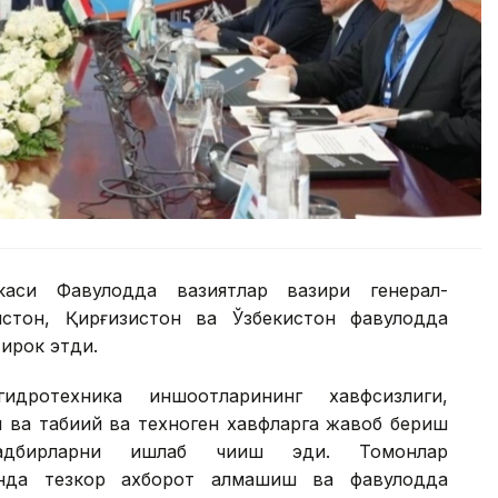
каси Фавқулодда вазиятлар вазири генерал-
тон, Қирғизистон ва Ўзбекистон фавқулодда
ирок этди.
идротехника иншоотларининг хавфсизлиги,
 ва табиий ва техноген хавфларга жавоб бериш
-тадбирларни ишлаб чиқиш эди. Томонлар
анда тезкор ахборот алмашиш ва фавқулодда