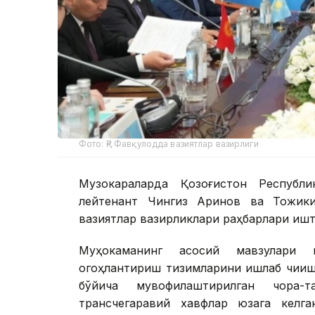
Фото: ҚР Фавқулодда вазиятлар вазирлиги
Музокараларда Қозоғистон Республи
лейтенант Чингиз Аринов ва Тожикис
вазиятлар вазирликлари раҳбарлари ишт
Муҳокаманинг асосий мавзулари г
огоҳлантириш тизимларини ишлаб чиқиш
бўйича мувофиқлаштирилган чора
трансчегаравий хавфлар юзага келг