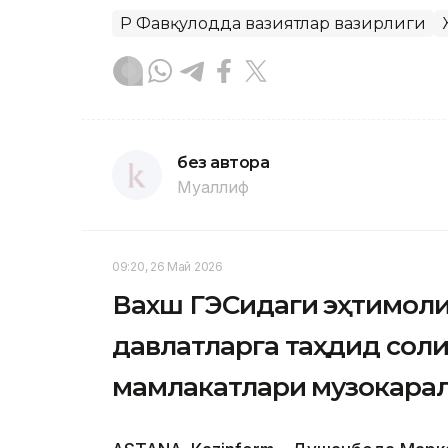
ҚР Фавқулодда вазиятлар вазирлиги
без автора
Муаллиф
09:20, 26 Май 2026
Вахш ГЭСидаги эҳтимоли
давлатларга таҳдид сол
мамлакатлари музокарал