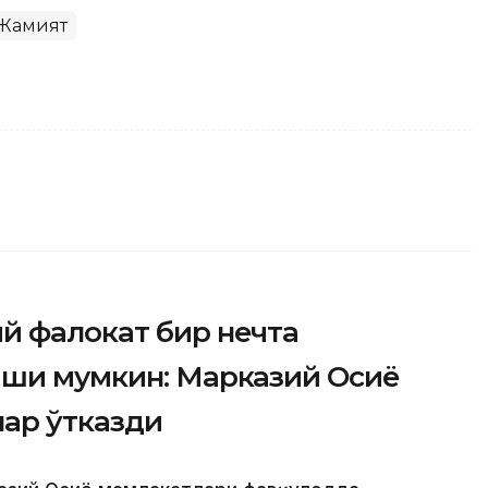
Жамият
й фалокат бир нечта
иши мумкин: Марказий Осиё
ар ўтказди