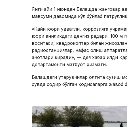
Янги қайиқ 1 июндан Балқашда жанговар 
мавсуми давомида кўл бўйлаб патруллик 
«Қайиқ юқори қувватли, коррозияга учра
юқори аниқликдаги денгиз радари, 100 м 
воситаси, квадрокоптер билан жиҳозланг
радиостанциялар, нафас олиш аппаратлар
қанотлари киради», — дея хабар қилди Қ
департаменти матбуот хизмати.
Балқашдаги қутқарувчилар олтита сузиш мо
сувда содир бўлган ҳодисаларга жавоб бе