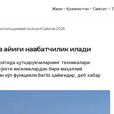
Жаҳон
Қозоғистон
Сиёсат
Т
нституциявий ислоҳот
Сайлов-2026
ув қайиғи навбатчилик қилади
лоятида қутқарувчиларнинг техникалари
сўнгги янгиликлардан бири маҳаллий
 кўп функцияли Bertis қайиғидир, деб хабар