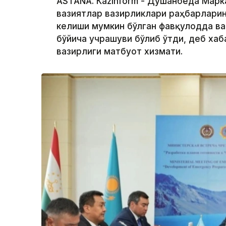
ASTANА. Кazinform - Душанбеда Мар
вазиятлар вазирликлари раҳбарларин
келиши мумкин бўлган фавқулодда ва
бўйича учрашуви бўлиб ўтди, деб хаб
вазирлиги матбуот хизмати.