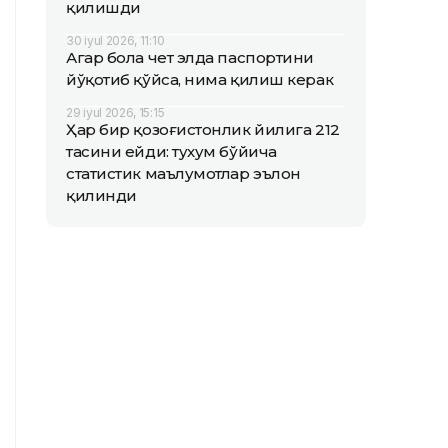
қилишди
30 iyul 2026, 11:10
Агар бола чет элда паспортини
йўқотиб қўйса, нима қилиш керак
29 iyul 2026, 15:15
Ҳар бир қозоғистонлик йилига 212
тасини ейди: тухум бўйича
статистик маълумотлар эълон
қилинди