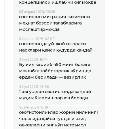
концепцияси ишлаб чиқилмоқда
05 avgust 2026, 09:08
Қозоғистон миграция тизимини
меҳнат бозори талабларига
мослаштирмоқда
01 avgust 2026, 08:00
Қозоғистонда уй-жой ижараси
нархлари қайси ҳудудда қандай
31 iyul 2026, 18:17
Бу йил қарийб 450 минг болага
мактабга тайёргарлик кўришда
ёрдам берилади — вазирлик
31 iyul 2026, 08:00
1 августдан Қозоғистонда қандай
муҳим ўзгаришлар юз беради
30 iyul 2026, 15:19
Қозоғистонликлар жорий йилнинг I
чорагида қайси турдаги озиқ-
овқатларни энг кўп истеъмол