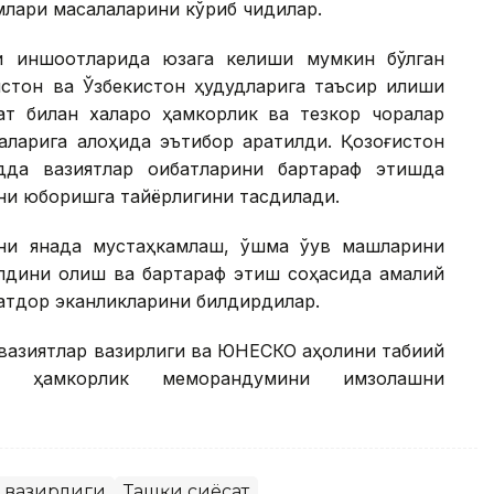
лари масалаларини кўриб чиқдилар.
 иншоотларида юзага келиши мумкин бўлган
истон ва Ўзбекистон ҳудудларига таъсир қилиши
т билан халқаро ҳамкорлик ва тезкор чоралар
аларига алоҳида эътибор қаратилди. Қозоғистон
дда вазиятлар оқибатларини бартараф этишда
ни юборишга тайёрлигини тасдиқлади.
и янада мустаҳкамлаш, қўшма ўқув машқларини
олдини олиш ва бартараф этиш соҳасида амалий
тдор эканликларини билдирдилар.
 вазиятлар вазирлиги ва ЮНEСКО аҳолини табиий
а ҳамкорлик меморандумини имзолашни
р вазирлиги
Ташқи сиёсат