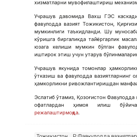
хизматларни мувофиқлаштириш механизм
Учрашув давомида Вахш ГЭС каскади
фавқулодда вазият Тожикистон, Қирғиз
мумкинлиги таъкидланди. Шу муносаба
кўришга биргаликда тайёргарлик масал
юзага келиши мумкин бўлган фавқуло
иштирок этиш учун қутқарув бўлинмалари
Учрашув якунида томонлар ҳамкорликн
ўтказиш ва фавқулодда вазиятларнинг 
ҳамкорликни ривожлантиришдан манфаа
Эслатиб ўтамиз, Қозоғистон Фавқулодда
офатлардан ҳимоя қилиш бўйич
режалаштирмоқда
.
Тожикистон
ҚР Фавқулодда вазиятла