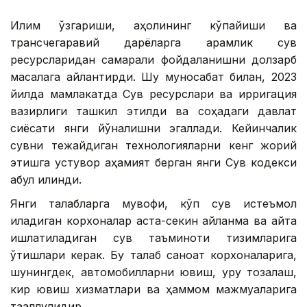
Иқлим ўзгариши, аҳолининг кўпайиши ва
трансчегаравий дарёларга қарамлик сув
ресурсларидан самарали фойдаланишни долзарб
масалага айлантирди. Шу муносабат билан, 2023
йилда мамлакатда Сув ресурслари ва ирригация
вазирлиги ташкил этилди ва соҳадаги давлат
сиёсати янги йўналишни эгаллади. Кейинчалик
сувни тежайдиган технологияларни кенг жорий
этишга устувор аҳамият берган янги Сув кодекси
қабул қилинди.
Янги талабларга мувофиқ, кўп сув истеъмол
қиладиган корхоналар аста-секин айланма ва қайта
ишлатиладиган сув таъминоти тизимларига
ўтишлари керак. Бу талаб саноат корхоналарига,
шунингдек, автомобилларни ювиш, қуруқ тозалаш,
кир ювиш хизматлари ва ҳаммом мажмуаларига
тааллуқлидир.