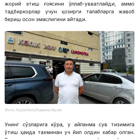
жорий этиш ғоясини қўллаб-қувватлайди, аммо
тадбиркорлар учун ҳозирги талабларга жавоб
бериш осон эмаслигини айтади.
Фото: Kazinform/Камила Мүлік
Унинг сўзларига кўра, у айланма сув тизимига
ўтиш ҳақида тахминан уч йил олдин хабар олган.