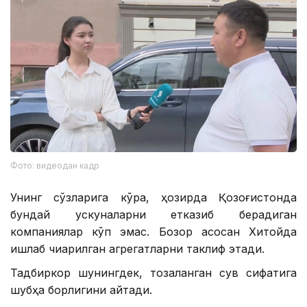
Фото: видеодан кадр
Унинг сўзларига кўра, ҳозирда Қозоғистонда
бундай ускуналарни етказиб берадиган
компаниялар кўп эмас. Бозор асосан Хитойда
ишлаб чиқарилган агрегатларни таклиф этади.
Тадбиркор шунингдек, тозаланган сув сифатига
шубҳа борлигини айтади.