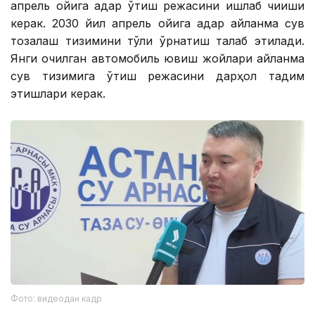
апрель ойига қадар ўтиш режасини ишлаб чиқиши
керак. 2030 йил апрель ойига қадар айланма сув
тозалаш тизимини тўлиқ ўрнатиш талаб этилади.
Янги очилган автомобиль ювиш жойлари айланма
сув тизимига ўтиш режасини дарҳол тақдим
этишлари керак.
Фото: видеодан кадр