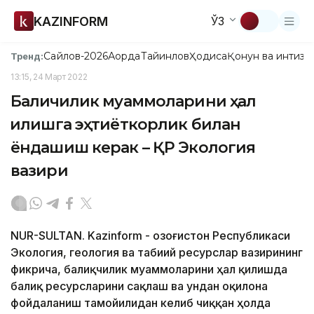
KAZINFORM
ЎЗ
Сайлов-2026
Ақорда
Тайинлов
Ҳодиса
Қонун ва интизо
Тренд:
13:15, 24 Март 2022
Балиқчилик муаммоларини ҳал
қилишга эҳтиёткорлик билан
ёндашиш керак – ҚР Экология
вазири
NUR-SULTAN. Kazinform - Қозоғистон Республикаси
Экология, геология ва табиий ресурслар вазирининг
фикрича, балиқчилик муаммоларини ҳал қилишда
балиқ ресурсларини сақлаш ва ундан оқилона
фойдаланиш тамойилидан келиб чиққан ҳолда