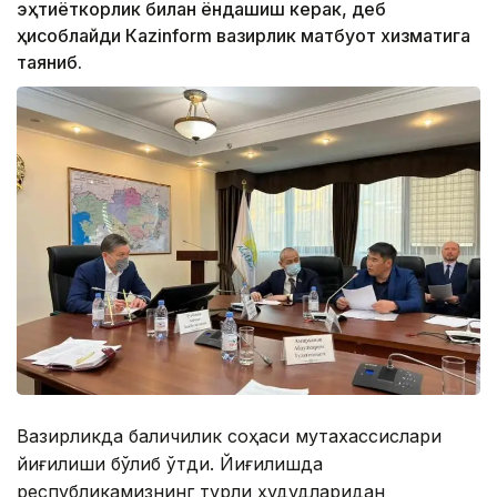
эҳтиёткорлик билан ёндашиш керак, деб
ҳисоблайди Кazinform вазирлик матбуот хизматига
таяниб.
Вазирликда балиқчилик соҳаси мутахассислари
йиғилиши бўлиб ўтди. Йиғилишда
республикамизнинг турли ҳудудларидан