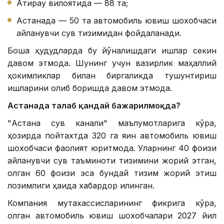
Атирау вилоятида — 88 та;
Астанада — 50 та автомобиль ювиш шохобчаси
айланувчи сув тизимидан фойдаланади.
Бошқа ҳудудларда бу йўналишдаги ишлар секин
давом этмоқда. Шунинг учун вазирлик маҳаллий
ҳокимликлар билан биргаликда тушунтириш
ишларини олиб боришда давом этмоқда.
Астанада талаб қандай бажарилмоқда?
"Астана сув канали" маълумотларига кўра,
ҳозирда пойтахтда 320 га яқин автомобиль ювиш
шохобчаси фаолият юритмоқда. Уларнинг 40 фоизи
айланувчи сув таъминоти тизимини жорий этган,
қолган 60 фоизи эса бундай тизим жорий этиш
лозимлиги ҳақида хабардор қилинган.
Компания мутахассисларининг фикрига кўра,
қолган автомобиль ювиш шохобчалари 2027 йил