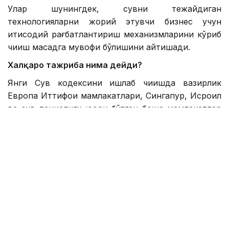
Улар шунингдек, сувни тежайдиган
технологияларни жорий этувчи бизнес учун
иқтисодий рағбатлантириш механизмларини кўриб
чиқиш мақсадга мувофиқ бўлишини айтишади.
Халқаро тажриба нима дейди?
Янги Сув кодексини ишлаб чиқишда вазирлик
Европа Иттифоқи мамлакатлари, Сингапур, Исроил
ва сув танқислиги юқори бўлган бошқа мамлакатлар
тажрибасини ўрганди.
Бу мамлакатлар саноат сувидан қайта
фойдаланишда узоқ вақтдан бери тажрибага эга.
Қозоғистон ҳам бу йўналишда босқичма-босқич
ҳаракат қилишни режалаштирмоқда.