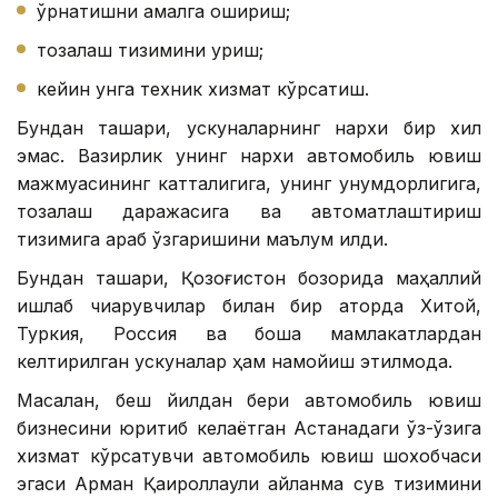
ўрнатишни амалга ошириш;
тозалаш тизимини қуриш;
кейин унга техник хизмат кўрсатиш.
Бундан ташқари, ускуналарнинг нархи бир хил
эмас. Вазирлик унинг нархи автомобиль ювиш
мажмуасининг катталигига, унинг унумдорлигига,
тозалаш даражасига ва автоматлаштириш
тизимига қараб ўзгаришини маълум қилди.
Бундан ташқари, Қозоғистон бозорида маҳаллий
ишлаб чиқарувчилар билан бир қаторда Хитой,
Туркия, Россия ва бошқа мамлакатлардан
келтирилган ускуналар ҳам намойиш этилмоқда.
Масалан, беш йилдан бери автомобиль ювиш
бизнесини юритиб келаётган Астанадаги ўз-ўзига
хизмат кўрсатувчи автомобиль ювиш шохобчаси
эгаси Арман Қаироллаули айланма сув тизимини