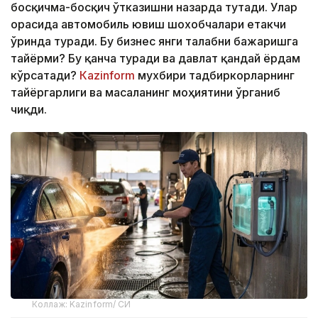
босқичма-босқич ўтказишни назарда тутади. Улар
орасида автомобиль ювиш шохобчалари етакчи
ўринда туради. Бу бизнес янги талабни бажаришга
тайёрми? Бу қанча туради ва давлат қандай ёрдам
кўрсатади?
Кazinform
мухбири тадбиркорларнинг
тайёргарлиги ва масаланинг моҳиятини ўрганиб
чиқди.
Коллаж: Kazinform/ СИ