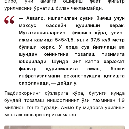
Бироқ, уни амалга ошириш фақат фильтр
қурилмасини ўрнатиш билан чекланмайди.
— Аввало, ишлатилган сувни йиғиш учун
махсус бассейн қурилиши керак.
Мутахассисларнинг фикрига кўра, унинг
ҳажми камида 5×5×1,5, яъни 37,5 куб метр
бўлиши керак. У ерда сув йиғилади ва
шундан кейингина тозалаш тизимига
юборилади. Шунда энг катта харажат
фильтр қурилмасига эмас, балки
инфратузилмани реконструкция қилишга
сарфланади, — дейди у.
Тадбиркорнинг сўзларига кўра, бугунги кунда
бундай тозалаш иншоотининг ўзи тахминан 1,9
миллион тенге туради. Аммо бу миқдорга қурилиш-
монтаж ишлари киритилмаган.