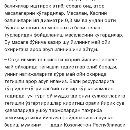
балиқчилар иштирок этиб, соҳага оид қатор
масалаларни кўтардилар. Масалан, Каспий
балиқчилари ип диаметри 0,3 мм ва ундан ортиқ
бўлган моноип ва монопахта балиқ овлаш
тўрларидан фойдаланиш масаласини кўтардилар.
Бу масала бўйича вазир шу йилнинг май ойи
охиригача қарор қабул қилинишини айтди.
– Соҳа илмий ташкилоти жорий йилнинг апрел-
май ойларида тегишли тадқиқотлар олиб боради,
унинг натижаларига кўра май ойи охирида
тегишли қарор қабул қиламиз. Балиқ ресурсларига
тўғридан-тўғри салбий таъсир кўрсатилмаган
тақдирда, уч-тўрт ой муддатда қонун ҳужжатларига
тегишли ўзгартиришлар киритиш орқали йирик сув
ҳавзаларида ушбу тармоқлардан тажриба
режимида икки йилгача фойдаланишга рухсат
бериш мумкин», — деди Қозоғистон Республикаси