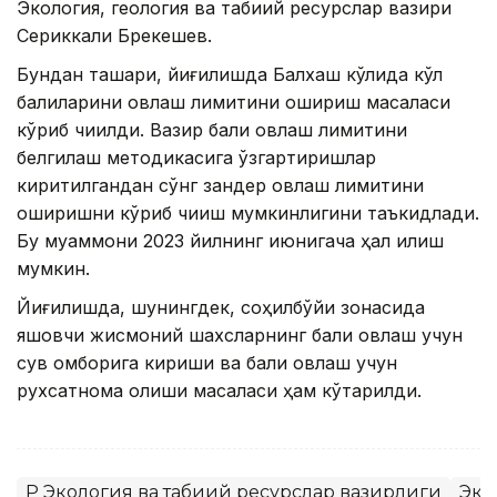
Экология, геология ва табиий ресурслар вазири
Сериккали Брекешев.
Бундан ташқари, йиғилишда Балхаш кўлида кўл
балиқларини овлаш лимитини ошириш масаласи
кўриб чиқилди. Вазир балиқ овлаш лимитини
белгилаш методикасига ўзгартиришлар
киритилгандан сўнг зандер овлаш лимитини
оширишни кўриб чиқиш мумкинлигини таъкидлади.
Бу муаммони 2023 йилнинг июнигача ҳал қилиш
мумкин.
Йиғилишда, шунингдек, соҳилбўйи зонасида
яшовчи жисмоний шахсларнинг балиқ овлаш учун
сув омборига кириши ва балиқ овлаш учун
рухсатнома олиши масаласи ҳам кўтарилди.
ҚР Экология ва табиий ресурслар вазирлиги
Эко