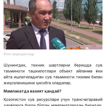
Фото: видеодан кадр
Шунингдек, техник шартларни беришда сув
таъминоти ташкилотлари объект айланма ёки
қайта ишлатиладиган сув таъминоти тизими билан
жиҳозланишини ҳисобга оладилар.
Мамлакатда вазият қандай?
Қозоғистон сув ресурслари учун трансчегаравий
дарёларга боғлиқ бўлган мамлакатлардан биридир.