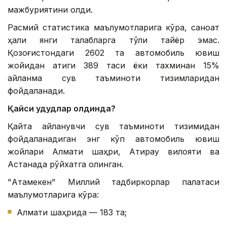
мажбуриятини олди.
Расмий статистика маълумотларига кўра, саноат
ҳали янги талабларга тўлиқ тайёр эмас.
Қозоғистондаги 2602 та автомобиль ювиш
жойидан атиги 389 таси ёки тахминан 15%
айланма сув таъминоти тизимларидан
фойдаланади.
Қайси ҳудудлар олдинда?
Қайта айланувчи сув таъминоти тизимидан
фойдаланадиган энг кўп автомобиль ювиш
жойлари Алмати шаҳри, Атирау вилояти ва
Астанада рўйхатга олинган.
"Атамекен" Миллий тадбиркорлар палатаси
маълумотларига кўра:
Алмати шаҳрида — 183 та;