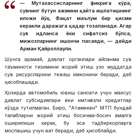
— Мутахассисларнинг фикрига кўра,
сувнинг бутун ҳажмини қайта ишлатишнинг
иложи йўқ. Фақат маълум бир қисми
керакли даражага қадар тозаланади. Агар
сув ҳидланса ёки сифатсиз бўлса,
мижозларнинг ишончи пасаяди, — дейди
Арман Қайроллаули.
Шунга қарамай, давлат органлари айланма сув
таъминоти тизимини жорий этиш узоқ муддатда
сув ресурсларини тежаш имконини беради, деб
ҳисоблашади.
Ҳозирда автомобиль ювиш саноати учун махсус
давлат субсидиялари ёки имтиёзли кредитлар
кўзда тутилмаган. Бироқ, "Атамекен" МТП бундай
талабларни жорий этиш босқичма-босқич амалга
оширилиши керак, бу эса тадбиркорларга
мослашиш учун вақт беради, деб ҳисоблайди.