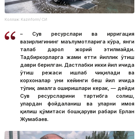
Коллаж: Kazinform/ СИ
– Сув ресурслари ва ирригация
вазирлигининг маълумотларига кўра, янги
талаб дарҳол жорий этилмайди.
Тадбиркорларга жами етти йиллик ўтиш
даври берилган. Дастлабки икки йил ичида
ўтиш режаси ишлаб чиқилади ва
корхоналар уни кейинги беш йил ичида
тўлиқ амалга оширишлари керак, — дейди
Сув ресурсларини тартибга солиш,
улардан фойдаланиш ва уларни ҳимоя
қилиш қўмитаси бошқаруви раҳбари Ерлан
Жумабаев.