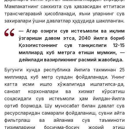
Мамлакатнинг саккизта сув ҳавзасидан еттитаси
трансчегаравий ҳисобланади, яъни уларнинг сув
захиралари қўшни давлатлар ҳудудида шаклланган.
— Агар ҳозирги сув истеъмоли ва иқлим
ўзгариши давом этса, 2040 йилга бориб
Қозоғистоннинг сув танқислиги 12-15
миллиард куб метрга етиши мумкин, —
дейилади вазирликнинг расмий жавобида.
Бугунги кунда республика йилига тахминан 25
миллиард куб метр сувдан фойдаланади. Унинг
катта қисми қишлоқ хўжалигида ишлатилса-да,
саноат корхоналари ва хизмат кўрсатиш
соҳасидаги сув истеъмоли ҳам йилдан-йилга
ортиб бормоқда. Шу муносабат билан давлат сув
ресурсларидан самарали фойдаланиш, сувни қайта
фильтрлаш ва айланма сув таъминоти
тизимларини босқичма-босқич жорий этиш