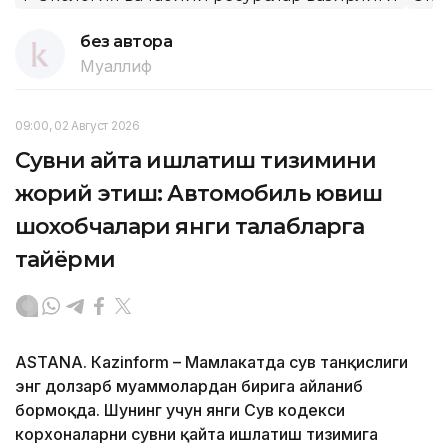
без автора
Муаллиф
09:00, 02 Август 2026
Сувни қайта ишлатиш тизимини
жорий этиш: Автомобиль ювиш
шохобчалари янги талабларга
тайёрми
ASTANА. Кazinform – Мамлакатда сув танқислиги
энг долзарб муаммолардан бирига айланиб
бормоқда. Шунинг учун янги Сув кодекси
корхоналарни сувни қайта ишлатиш тизимига