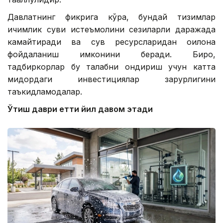
Давлатнинг фикрига кўра, бундай тизимлар
ичимлик суви истеъмолини сезиларли даражада
камайтиради ва сув ресурсларидан оқилона
фойдаланиш имконини беради. Бироқ,
тадбиркорлар бу талабни қондириш учун катта
миқдордаги инвестициялар зарурлигини
таъкидламоқдалар.
Ўтиш даври етти йил давом этади