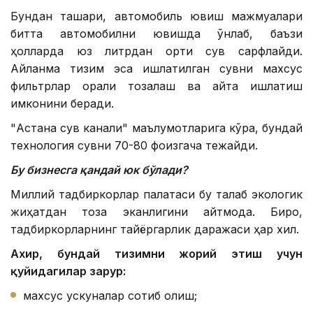
Бундан ташқари, автомобиль ювиш мажмуалари
битта автомобилни ювишда ўнлаб, баъзи
ҳолларда юз литрдан ортиқ сув сарфлайди.
Айланма тизим эса ишлатилган сувни махсус
фильтрлар орқали тозалаш ва қайта ишлатиш
имконини беради.
"Астана сув канали" маълумотларига кўра, бундай
технология сувни 70-80 фоизгача тежайди.
Бу бизнесга қандай юк бўлади?
Миллий тадбиркорлар палатаси бу талаб экологик
жиҳатдан тоза эканлигини айтмоқда. Бироқ,
тадбиркорларнинг тайёргарлик даражаси ҳар хил.
Ахир, бундай тизимни жорий этиш учун
қуйидагилар зарур:
махсус ускуналар сотиб олиш;