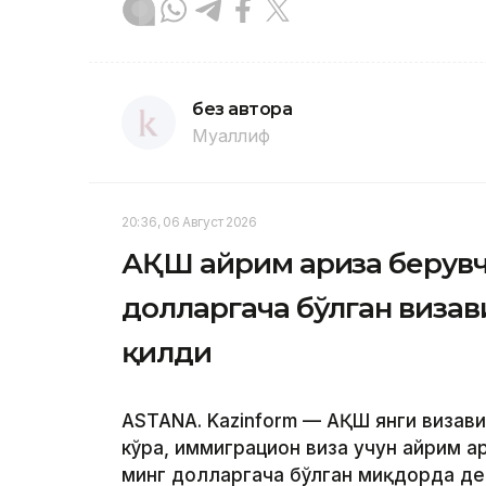
без автора
Муаллиф
20:36, 06 Август 2026
АҚШ айрим ариза берувч
долларгача бўлган виза
қилди
ASTANA. Kazinform — АҚШ янги визав
кўра, иммиграцион виза учун айрим а
минг долларгача бўлган миқдорда де