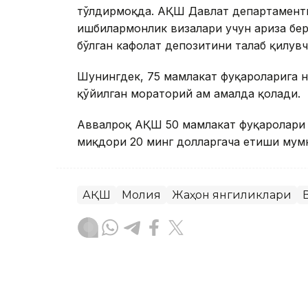
тўлдирмоқда. АҚШ Давлат департаменти
ишбилармонлик визалари учун ариза бер
бўлган кафолат депозитини талаб қилувч
Шунингдек, 75 мамлакат фуқароларига 
қўйилган мораторий ҳам амалда қолади.
Аввалроқ АҚШ 50 мамлакат фуқаролари 
миқдори 20 минг долларгача етиши мумки
АҚШ
Молия
Жаҳон янгиликлари
Ляззат Сейданова
Муаллиф