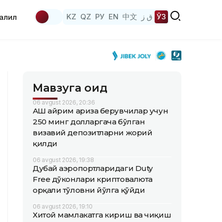
KZ
QZ
РУ
EN
中文
ق ز
ЎЗ
аҳлил
Мавзуга оид
06 avgust 2026, 20:36
АҚШ айрим ариза берувчилар учун
250 минг долларгача бўлган
визавий депозитларни жорий
қилди
06 avgust 2026, 19:38
Дубай аэропортларидаги Duty
Free дўконлари криптовалюта
орқали тўловни йўлга қўйди
06 avgust 2026, 19:10
Хитой мамлакатга кириш ва чиқиш