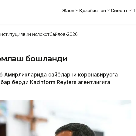
Жаҳон
Қозоғистон
Сиёсат
Т
нституциявий ислоҳот
Сайлов-2026
 эмлаш бошланди
аб Амирликларида сайёҳларни коронавирусга
ар берди Kazinform Reyters агентлигига