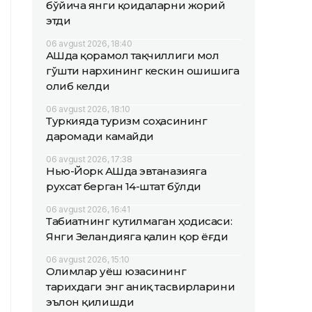
бўйича янги қоидаларни жорий
этди
06 avgust 2026, 18:40
АҚШда қорамол тақчиллиги мол
гўшти нархининг кескин ошишига
олиб келди
06 avgust 2026, 18:10
Туркияда туризм соҳасининг
даромади камайди
06 avgust 2026, 17:38
Нью-Йорк АҚШда эвтаназияга
рухсат берган 14-штат бўлди
06 avgust 2026, 16:41
Табиатнинг кутилмаган ҳодисаси:
Янги Зеландияга қалин қор ёғди
06 avgust 2026, 15:10
Олимлар Қуёш юзасининг
тарихдаги энг аниқ тасвирларини
эълон қилишди