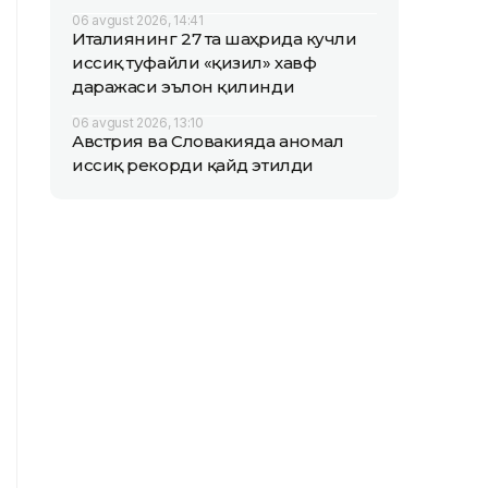
06 avgust 2026, 14:41
Италиянинг 27 та шаҳрида кучли
иссиқ туфайли «қизил» хавф
даражаси эълон қилинди
06 avgust 2026, 13:10
Австрия ва Словакияда аномал
иссиқ рекорди қайд этилди