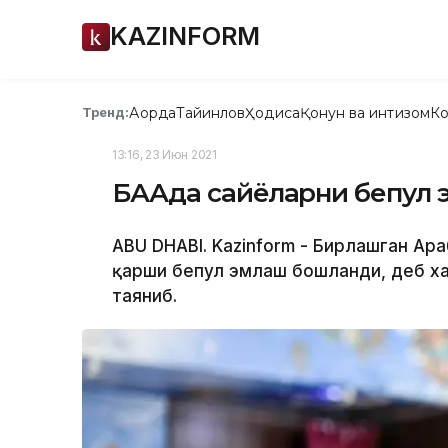
KAZINFORM
Ақорда
Тайинлов
Ҳодиса
Қонун ва интизом
Ко
Тренд:
13:16, 23 Июн 2021
БААда сайёҳларни бепул
АBU DHABI. Kazinform - Бирлашган Ар
қарши бепул эмлаш бошланди, деб хаб
таяниб.