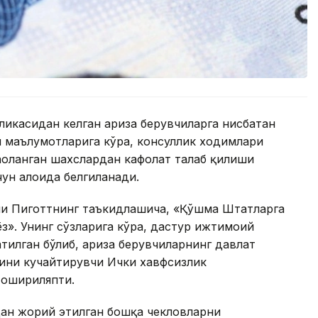
ликасидан келган ариза берувчиларга нисбатан
 маълумотларига кўра, консуллик ходимлари
ҳоланган шахслардан кафолат талаб қилиши
чун алоҳида белгиланади.
и Пиготтнинг таъкидлашича, «Қўшма Штатларга
ёз». Унинг сўзларига кўра, дастур ижтимоий
тилган бўлиб, ариза берувчиларнинг давлат
рини кучайтирувчи Ички хавфсизлик
 ошириляпти.
ан жорий этилган бошқа чекловларни