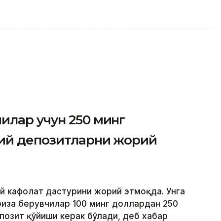
илар учун 250 минг
вий депозитларни жорий
ий кафолат дастурини жорий этмоқда. Унга
риза берувчилар 100 минг доллардан 250
позит қўйиши керак бўлади, деб хабар