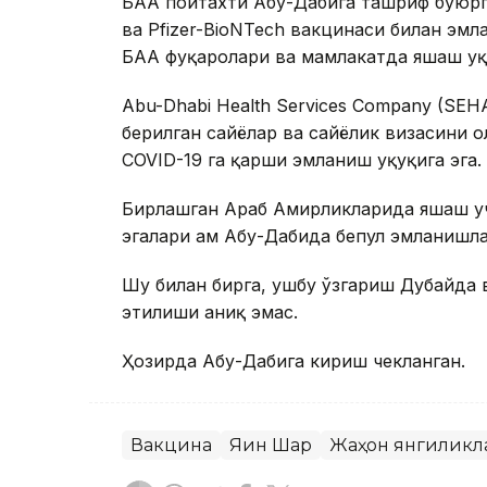
БАА пойтахти Абу-Дабига ташриф буюрг
ва Pfizer-BioNTech вакцинаси билан эм
БАА фуқаролари ва мамлакатда яшаш ҳуқу
Abu-Dhabi Health Services Company (SEH
берилган сайёҳлар ва сайёҳлик визасини 
COVID-19 га қарши эмланиш ҳуқуқига эга.
Бирлашган Араб Амирликларида яшаш уч
эгалари ҳам Абу-Дабида бепул эмланишл
Шу билан бирга, ушбу ўзгариш Дубайда
этилиши аниқ эмас.
Ҳозирда Абу-Дабига кириш чекланган.
Вакцина
Яқин Шарқ
Жаҳон янгиликл