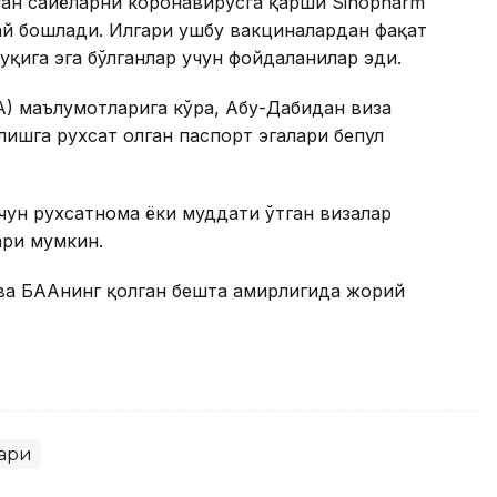
ан сайёҳларни коронавирусга қарши Sinopharm
лай бошлади. Илгари ушбу вакциналардан фақат
қига эга бўлганлар учун фойдаланилар эди.
A) маълумотларига кўра, Абу-Дабидан виза
олишга рухсат олган паспорт эгалари бепул
ун рухсатнома ёки муддати ўтган визалар
ари мумкин.
 ва БААнинг қолган бешта амирлигида жорий
ари