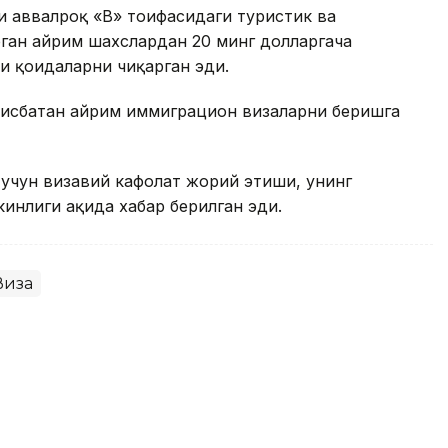
 аввалроқ «B» тоифасидаги туристик ва
ган айрим шахслардан 20 минг долларгача
и қоидаларни чиқарган эди.
нисбатан айрим иммиграцион визаларни беришга
учун визавий кафолат жорий этиши, унинг
нлиги ҳақида хабар берилган эди.
Виза