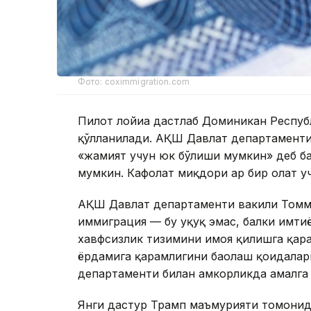
Фото: coximmigration.com
Пилот лойиҳа дастлаб Доминикан Респуб
қўлланилади. АҚШ Давлат департаменти
«жамият учун юк бўлиши мумкин» деб ба
мумкин. Кафолат миқдори ҳар бир ҳолат у
АҚШ Давлат департаменти вакили Томм
иммиграция — бу ҳуқуқ эмас, балки имти
хавфсизлик тизимини ҳимоя қилишга қара
ёрдамига қарамлигини баҳолаш қоидала
департаменти билан ҳамкорликда амалга
Янги дастур Трамп маъмурияти томонид