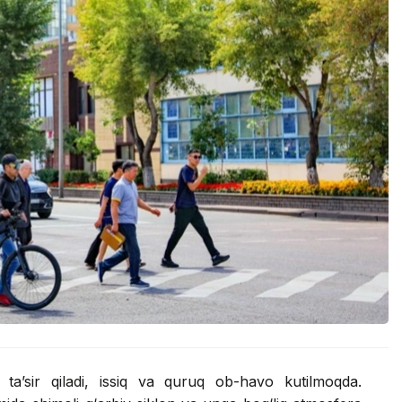
ta’sir qiladi, issiq va quruq ob-havo kutilmoqda.