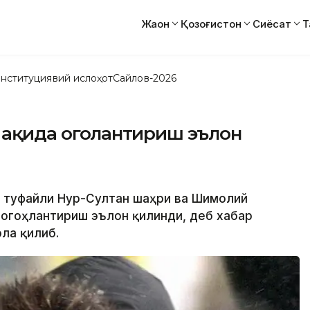
Жаҳон
Қозоғистон
Сиёсат
Т
нституциявий ислоҳот
Сайлов-2026
ҳақида огоҳлантириш эълон
ши туфайли Нур-Султан шаҳри ва Шимолий
огоҳлантириш эълон қилинди, деб хабар
ла қилиб.