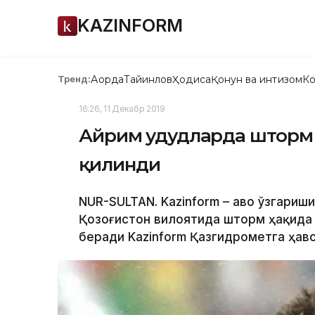
KAZINFORM
Ақорда
Тайинлов
Ҳодиса
Қонун ва интизом
Ко
Тренд:
16:26, 11 Декабр 2019
Айрим ҳудудларда шторм 
қилинди
NUR-SULTAN. Kazinform – Ҳаво ўзгари
Қозоғистон вилоятида шторм ҳақида 
беради Kazinform Қазгидрометга ҳаво