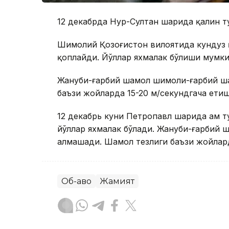
12 декабрда Нур-Султан шаҳрида қалин т
Шимолий Қозоғистон вилоятида кундуз қ
қоплайди. Йўллар яхмалак бўлиши мумки
Жануби-ғарбий шамол шимоли-ғарбий ша
баъзи жойларда 15-20 м/секундгача ети
12 декабрь куни Петропавл шаҳрида ҳам т
йўллар яхмалак бўлади. Жануби-ғарбий
алмашади. Шамол тезлиги баъзи жойлард
Об-ҳаво
Жамият