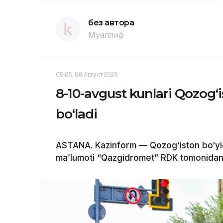
без автора
Муаллиф
08:05, 08 Август 2026
8-10-avgust kunlari Qozog‘
bo‘ladi
ASTANA. Kazinform — Qozog‘iston bo‘yi
ma’lumoti “Qazgidromet” RDK tomonidan 