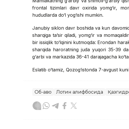
Mamlakatning g‘arbiy va shimoli-g‘arbiy qis
frontal tizimlari davr oxirida yomg‘ir, mo
hududlarda do‘l yog‘ishi mumkin.
Janubiy siklon davr boshida va kun davomid
sharqiga ta’sir qiladi, yomg‘ir va momaqaldi
bir issiqlik to‘lqinini kutmoqda: Erondan har
sharqida haroratning juda yuqori 35-39 d
g‘arbi va markazida 36-41 darajagacha ko‘tari
Eslatib o‘tamiz, Qozog‘istonda 7-avgust kun
Об-ҳаво
Лотин алифбосида
Қазгидр