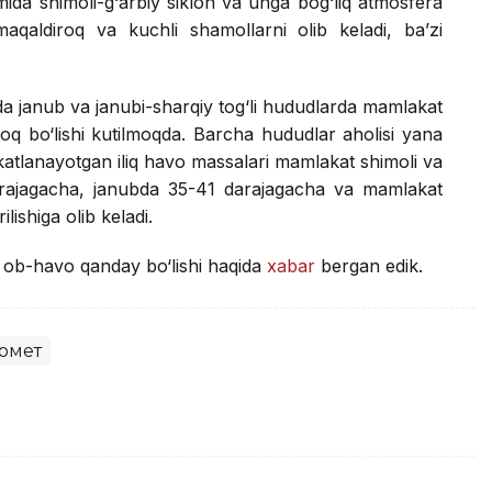
mida shimoli-g‘arbiy siklon va unga bog‘liq atmosfera
maqaldiroq va kuchli shamollarni olib keladi, ba’zi
a janub va janubi-sharqiy tog‘li hududlarda mamlakat
roq bo‘lishi kutilmoqda. Barcha hududlar aholisi yana
akatlanayotgan iliq havo massalari mamlakat shimoli va
arajagacha, janubda 35-41 darajagacha va mamlakat
lishiga olib keladi.
i ob-havo qanday bo‘lishi haqida
xabar
bergan edik.
омет