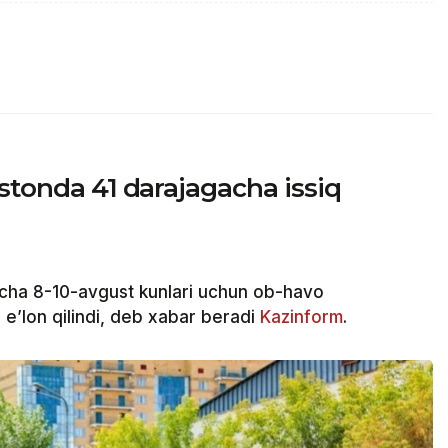
istonda 41 darajagacha issiq
cha 8-10-avgust kunlari uchun ob-havo
e’lon qilindi, deb xabar beradi
Kazinform
.