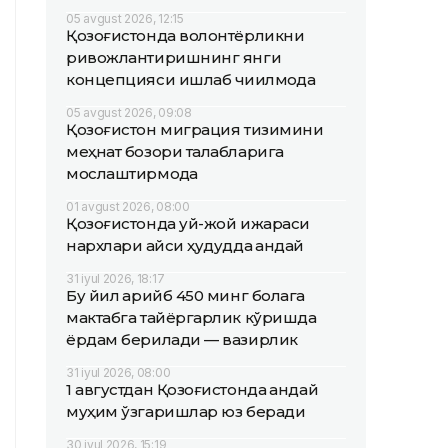
05 avgust 2026, 12:15
Қозоғистонда волонтёрликни
ривожлантиришнинг янги
концепцияси ишлаб чиқилмоқда
05 avgust 2026, 09:08
Қозоғистон миграция тизимини
меҳнат бозори талабларига
мослаштирмоқда
01 avgust 2026, 08:00
Қозоғистонда уй-жой ижараси
нархлари қайси ҳудудда қандай
31 iyul 2026, 18:17
Бу йил қарийб 450 минг болага
мактабга тайёргарлик кўришда
ёрдам берилади — вазирлик
31 iyul 2026, 08:00
1 августдан Қозоғистонда қандай
муҳим ўзгаришлар юз беради
30 iyul 2026, 15:19