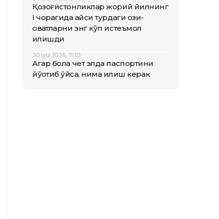
Қозоғистонликлар жорий йилнинг
I чорагида қайси турдаги озиқ-
овқатларни энг кўп истеъмол
қилишди
30 iyul 2026, 11:10
Агар бола чет элда паспортини
йўқотиб қўйса, нима қилиш керак