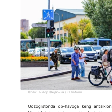
Фото: Виктор Федюнин / Kazinform
Qozog‘istonda ob-havoga keng antisiklon 