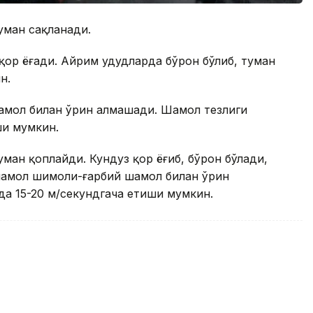
уман сақланади.
ор ёғади. Айрим ҳудудларда бўрон бўлиб, туман
н.
мол билан ўрин алмашади. Шамол тезлиги
ши мумкин.
уман қоплайди. Кундуз қор ёғиб, бўрон бўлади,
 шамол шимоли-ғарбий шамол билан ўрин
а 15-20 м/секундгача етиши мумкин.