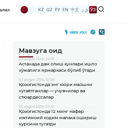
KZ
QZ
РУ
EN
中文
ق ز
ЎЗ
аҳлил
Мавзуга оид
07 avgust 2026, 20:10
Астанада дам олиш кунлари қишлоқ
хўжалиги ярмаркаси бўлиб ўтади
07 avgust 2026, 10:39
Қозоғистонда энг юқори маошни
кутаётганлар — учувчилар ва
стюардессалар
06 avgust 2026, 20:10
Қозоғистонда 12 минг нафар
ижтимоий ходим малака ошириш
курсини тугатди