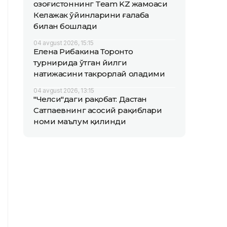
Қозоғистоннинг Team KZ жамоаси
Келажак ўйинларини ғалаба
билан бошлади
04 avgust 2026, 15:15
Елена Рибакина Торонто
турнирида ўтган йилги
натижасини такрорлай оладими
04 avgust 2026, 13:15
"Челси"даги рақобат: Дастан
Сатпаевнинг асосий рақиблари
номи маълум қилинди