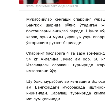
Фото: Қозоғистон бокс федерацияси
Мураббийлар кенгаши спарринг учраш
Бангкок шаҳрида бўлиб ўтадиган ж
боксчиларни аниқлаб беради. Шунга кў
керак, чунки муҳим учрашув учун спарр
ўзгаришига рухсат берилади.
Спарринг баҳсларига 4 та вазн тоифаси
54 кг Ангелина Лукас ҳам бор. 60 кг
Италиядаги саралаш турнирида жар
имзолагани йўқ.
Шу боис мураббийлар кенгашига Волосен
ҳам Бангкокдаги мусобақада иштиро
киритилди. Саралаш турнирида кимл
маълум қилинади.