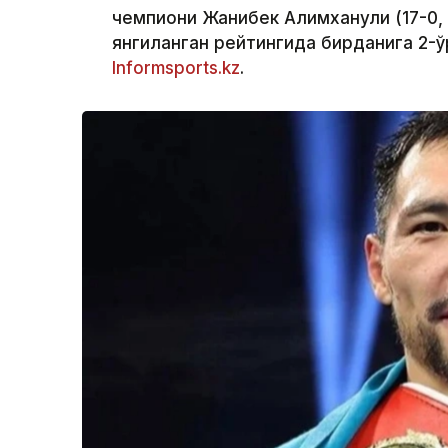
чемпиони Жанибек Алимханули (17-0,
янгиланган рейтингида бирданига 2-ў
Informsports.kz
.