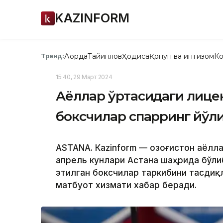
KAZINFORM
Ақорда
Тайинлов
Ҳодиса
Қонун ва интизом
Ко
Тренд:
15:40, 29 Март 2024
Аёллар ўртасидаги лице
боксчилар спарринг йўли
ASTANА. Кazinform — Қозоғистон аёл
апрель кунлари Астана шаҳрида бўли
этилган боксчилар таркибини тасдиқл
матбуот хизмати хабар беради.