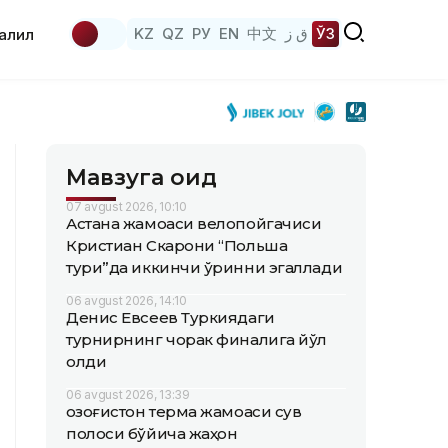
KZ
QZ
РУ
EN
中文
ق ز
ЎЗ
аҳлил
Мавзуга оид
07 avgust 2026, 10:10
Астана жамоаси велопойгачиси
Кристиан Скарони “Польша
тури”да иккинчи ўринни эгаллади
06 avgust 2026, 14:10
Денис Евсеев Туркиядаги
турнирнинг чорак финалига йўл
олди
06 avgust 2026, 13:39
Қозоғистон терма жамоаси сув
полоси бўйича жаҳон