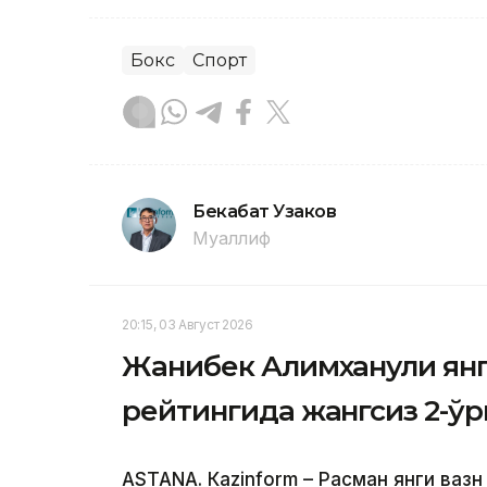
Бокс
Спорт
Бекабат Узаков
Муаллиф
20:15, 03 Август 2026
Жанибек Алимханули ян
рейтингида жангсиз 2-ў
ASTANА. Кazinform – Расман янги вазн