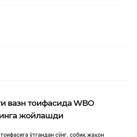
ги вазн тоифасида WBO
ринга жойлашди
 тоифасига ўтгандан сўнг, собиқ жаҳон