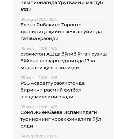
чемпионатида Уругвайни мағлуб
этди
06 avgust 2026, 12:10
Елена Рибакина Торонто
турнирида қийин кечган ўйинда
ғалаба қозонди
05 avgust 2026, 19:15
Қозоғистон АҚШда бўлиб ўтган сузиш
бўйича халқаро турнирда 17 та
медални қўлга киритди
05 avgust 2026, 16:15
PSG Academy Қозоғистонда
биринчи расмий футбол
академиясини очади
05 avgust 2026, 14:15
Соня Жиенбаева Испаниядаги
турнирнинг чорак финалига йўл
олди
04 avgust 2026, 15:37