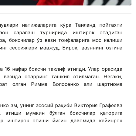
увлари натижаларига кўра Таиланд пойтахти
аҳон саралаш турнирида иштирок этадиган
ра, боксчилар ўз вазн тоифаларига мос келиши
инг сессиялари мавжуд. Бироқ, вазннинг озгина
да 16 нафар боксчи таклиф этилди. Улар орасида
 вазнда спарринг ташкил этилмаган. Негаки,
оҳат олган Римма Волосенко ҳали шартнома
ко ҳам, унинг асосий рақиби Виктория Графеева
к этиши мумкин бўлган боксчилар қаторига
ар иштирок этиши йиғин давомида кейинроқ