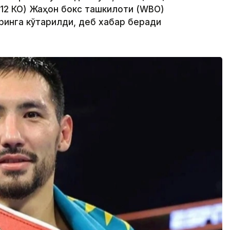
 12 КО) Жаҳон бокс ташкилоти (WBО)
ринга кўтарилди, деб хабар беради