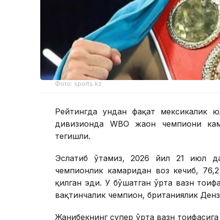
Фото: sports.kz
Рейтингда ундан фақат мексикалик ю
дивизионда WBО жаҳон чемпиони кам
тегишли.
Эслатиб ўтамиз, 2026 йил 21 июл д
чемпионлик камаридан воз кечиб, 76,2
қилган эди. У бўшатган ўрта вазн тои
вақтинчалик чемпион, британиялик Дензел
Жанибекнинг супер ўрта вазн тоифасига 