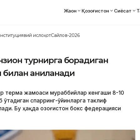
Жаҳон
Қозоғистон
Сиёсат
Т
нституциявий ислоҳот
Сайлов-2026
нзион турнирга борадиган
 билан аниқланади
лар терма жамоаси мураббийлар кенгаши 8-10
б ўтадиган спарринг-ўйинларга таклиф
ади. Бу ҳақда Қозоғистон бокс федерацияси