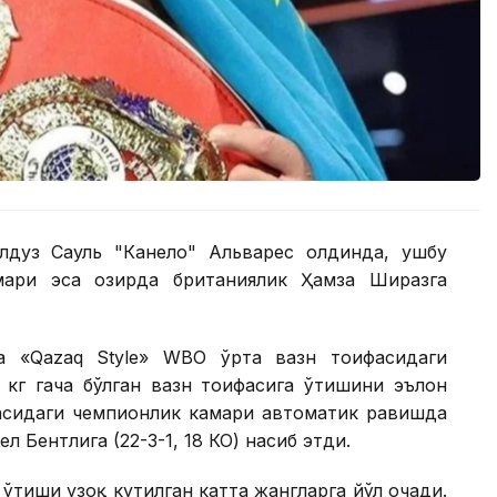
лдуз Сауль "Канело" Альварес олдинда, ушбу
ари эса ҳозирда британиялик Ҳамза Ширазга
а «Qazaq Style» WВО ўрта вазн тоифасидаги
 кг гача бўлган вазн тоифасига ўтишини эълон
фасидаги чемпионлик камари автоматик равишда
 Бентлига (22-3-1, 18 КО) насиб этди.
ўтиши узоқ кутилган катта жангларга йўл очади.