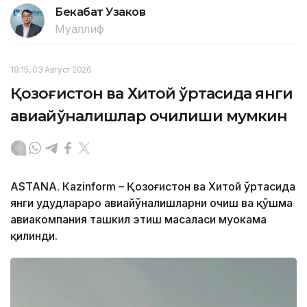
Бекабат Узаков
Муаллиф
19:15, 03 Август 2026
Қозоғистон ва Хитой ўртасида янги
авиайўналишлар очилиши мумкин
ASTANА. Кazinform – Қозоғистон ва Хитой ўртасида
янги ҳудудлараро авиайўналишларни очиш ва қўшма
авиакомпания ташкил этиш масаласи муҳокама
қилинди.