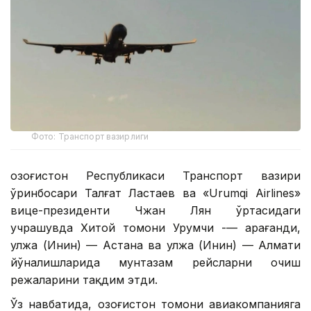
Фото: Транспорт вазирлиги
Қозоғистон Республикаси Транспорт вазири
ўринбосари Талғат Ластаев ва «Urumqi Airlines»
вице-президенти Чжан Лян ўртасидаги
учрашувда Хитой томони Урумчи -— Қарағанди,
Қулжа (Инин) — Астана ва Қулжа (Инин) — Алмати
йўналишларида мунтазам рейсларни очиш
режаларини тақдим этди.
Ўз навбатида, Қозоғистон томони авиакомпанияга