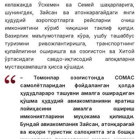
келажакда Ўскемен ва Семей шаҳарларига,
шунингдек, Зайсан ва Қатонкарагайдаги янги
ҳудудий аэропортларга рейсларни очиш
имкониятини кўриб чиқишни таклиф қилди.
Вазирлик маълумотларига кўра, ушбу ташаббус
туризмни ривожлантиришга, транспортнинг
қулайлигини оширишга ва Қозоғистон ва Хитой
ўртасидаги савдо-иқтисодий алоқаларни
мустаҳкамлашга ҳисса қўшади.
– Томонлар Қозоғистонда CОМАC
самолётларидан фойдаланган ҳолда
ҳудудлараро ташувни амалга оширадиган
қўшма ҳудудий авиакомпанияни яратиш
лойиҳасини амалга ошириш
имкониятларини муҳокама қилишди.
Бундай авиакомпания Зайсан, Қатонқарағай
ва юқори туристик салоҳиятга эга бошқа