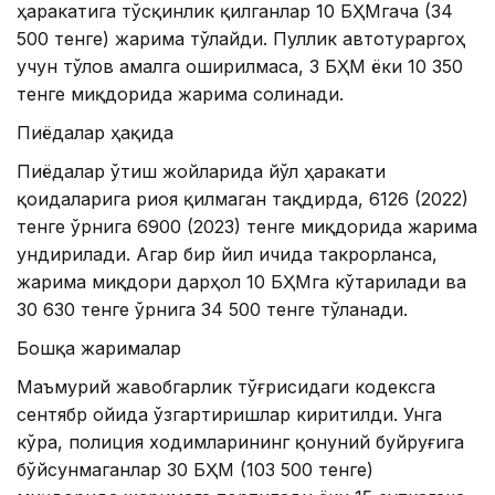
ҳаракатига тўсқинлик қилганлар 10 БҲМгача (34
500 тенге) жарима тўлайди. Пуллик автотураргоҳ
учун тўлов амалга оширилмаса, 3 БҲМ ёки 10 350
тенге миқдорида жарима солинади.
Пиёдалар ҳақида
Пиёдалар ўтиш жойларида йўл ҳаракати
қоидаларига риоя қилмаган тақдирда, 6126 (2022)
тенге ўрнига 6900 (2023) тенге миқдорида жарима
ундирилади. Агар бир йил ичида такрорланса,
жарима миқдори дарҳол 10 БҲМга кўтарилади ва
30 630 тенге ўрнига 34 500 тенге тўланади.
Бошқа жарималар
Маъмурий жавобгарлик тўғрисидаги кодексга
сентябр ойида ўзгартиришлар киритилди. Унга
кўра, полиция ходимларининг қонуний буйруғига
бўйсунмаганлар 30 БҲМ (103 500 тенге)