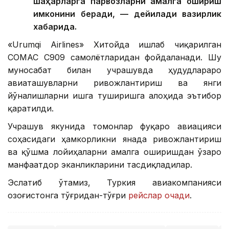
шаҳарларга парвозларни амалга ошириш
имконини беради, — дейилади вазирлик
хабарида.
«Urumqi Airlines» Хитойда ишлаб чиқарилган
COMAC C909 самолётларидан фойдаланади. Шу
муносабат билан учрашувда ҳудудлараро
авиаташувларни ривожлантириш ва янги
йўналишларни ишга туширишга алоҳида эътибор
қаратилди.
Учрашув якунида томонлар фуқаро авиацияси
соҳасидаги ҳамкорликни янада ривожлантириш
ва қўшма лойиҳаларни амалга оширишдан ўзаро
манфаатдор эканликларини тасдиқладилар.
Эслатиб ўтамиз, Туркия авиакомпанияси
Қозоғистонга тўғридан-тўғри
рейслар очади
.