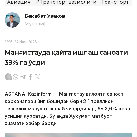
Авиация
ҚР Транспорт вазирлиги
Транспорт
Х
Бекабат Узаков
Муаллиф
12:15, 24 Июл 2026
Манғистауда қайта ишлаш саноати
39% га ўсди
ASTANА. Кazinform — Манғистау вилояти саноат
корхоналари йил бошидан бери 2,1 триллион
тенгелик маҳсулот ишлаб чиқардилар, бу 3,6% реал
ўсишни кўрсатди. Бу ҳақда Ҳукумат матбуот
хизмати хабар берди.