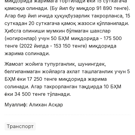
миқдорида жаримага тортилади ёки 15 суткагача
қамоққа олинади. (Бу йил бу миқдор 91 890 тенге).
Агар бир йил ичида ҳуқуқбузарлик такрорланса, 15
суткадан 20 суткагача қамоқ жазоси қўлланилади.
Ҳибсга олиниши мумкин бўлмаган шахслар
(ногиронлар) учун 50 БҲМ миқдорида - 175 500
тенге (2022 йилда - 153 150 тенге) миқдорида
жарима солинади.
Жамоат жойига тупурганлик, шунингдек,
белгиланмаган жойларга ахлат ташлаганлик учун 5
БҲМ ёки 17 250 тенге миқдорида жарима
солинади. Агар такрорланган тақдирда 10 БҲМ
ёки 34 500 тенге тўланади.
Муаллиф: Алихан Асқар
Транспорт