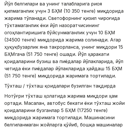
Йўл белгилари ва унинг талабларига риоя
қилмаганлик учун 3 БҲМ (10 350 тенге) миқдорида
жарима тўланади. Светофорнинг қизил чироғида
тўхтамаганлик ёки йўл назоратчисининг
огоҳлантиришига бўйсунмаганлик учун 10 БҲМ
(34500 тенге) миқдорида жарима солинади. Агар
ҳуқуқбузарлик яна такрорланса, унинг миқдори 15
БҲМгача (51 750 тенге) ошади. Йўл ҳаракати
қоидаларини бузиш ва пиёдалар йўлакларида, йўл
четида ёки пиёдалар йўлакларида ҳайдаш 15 БҲМ
(51 750 тенге) миқдорида жаримага тортилади.
Тўхташ / тўхташ қоидалари бузилган тақдирда
Нотўғри тўхташ ҳолатида жарима миқдори ҳам
ортади. Масалан, автобус бекати ёки тўхташ жойи
қоидаларини бузганлар 5 БҲМ (17250 тенге)
миқдорида жаримага тортилади. Машинасини
белгиланмаган жойларга қўйиб, бошқа машиналар