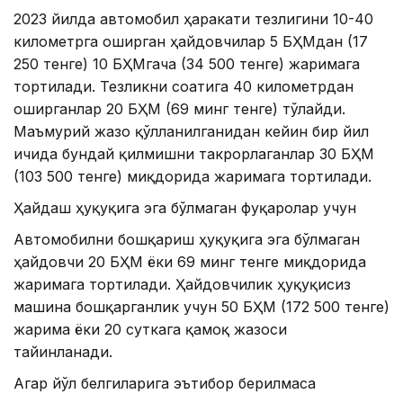
2023 йилда автомобил ҳаракати тезлигини 10-40
километрга оширган ҳайдовчилар 5 БҲМдан (17
250 тенге) 10 БҲМгача (34 500 тенге) жаримага
тортилади. Тезликни соатига 40 километрдан
оширганлар 20 БҲМ (69 минг тенге) тўлайди.
Маъмурий жазо қўлланилганидан кейин бир йил
ичида бундай қилмишни такрорлаганлар 30 БҲМ
(103 500 тенге) миқдорида жаримага тортилади.
Ҳайдаш ҳуқуқига эга бўлмаган фуқаролар учун
Автомобилни бошқариш ҳуқуқига эга бўлмаган
ҳайдовчи 20 БҲМ ёки 69 минг тенге миқдорида
жаримага тортилади. Ҳайдовчилик ҳуқуқисиз
машина бошқарганлик учун 50 БҲМ (172 500 тенге)
жарима ёки 20 суткага қамоқ жазоси
тайинланади.
Агар йўл белгиларига эътибор берилмаса