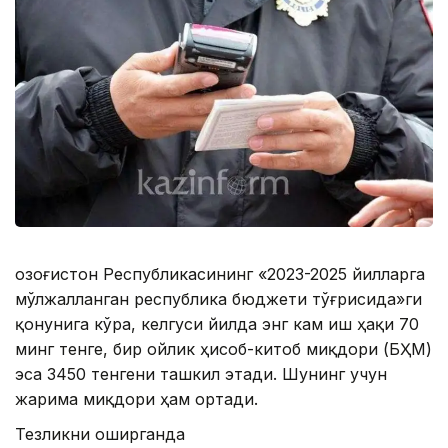
Қозоғистон Республикасининг «2023-2025 йилларга
мўлжалланган республика бюджети тўғрисида»ги
қонунига кўра, келгуси йилда энг кам иш ҳақи 70
минг тенге, бир ойлик ҳисоб-китоб миқдори (БҲМ)
эса 3450 тенгени ташкил этади. Шунинг учун
жарима миқдори ҳам ортади.
Тезликни оширганда