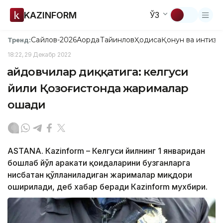
KAZINFORM
ЎЗ
Сайлов-2026
Ақорда
Тайинлов
Ҳодиса
Қонун ва интизо
Тренд:
18:22, 29 Декабр 2022
Ҳайдовчилар диққатига: келгуси
йили Қозоғистонда жарималар
ошади
ASTANА. Кazinform – Келгуси йилнинг 1 январидан
бошлаб йўл ҳаракати қоидаларини бузганларга
нисбатан қўлланиладиган жарималар миқдори
оширилади, деб хабар беради Кazinform мухбири.