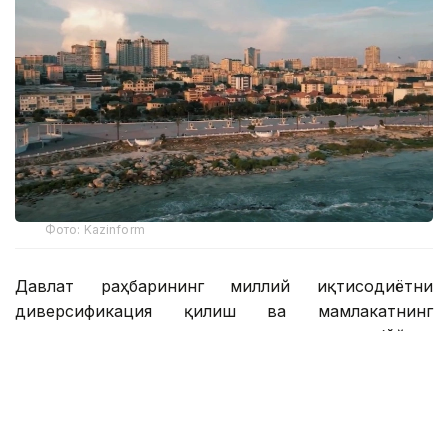
Фото: Kazinform
Давлат раҳбарининг миллий иқтисодиётни
диверсификация қилиш ва мамлакатнинг
транспорт ва логистика салоҳиятини очиш бўйича
топшириқларини амалга ошириш доирасида
Манғистау вилоятида қайта ишлаш сектори ва
инфратузилма салоҳиятини мустаҳкамлаш бўйича
тизимли ишлар олиб борилмоқда.