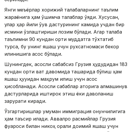
Янги меъёрлар хорижий талабаларнинг таълим
жараёнига ҳам қўшимча талаблар қўяди. Хусусан,
улар ҳар йили ўқув дастурининг камида учдан бир
қисмини ўзлаштириши лозим бўлади. Агар талаба
таълимни 90 кундан ортиқ муддатга тўхтатиб
турса, бу унинг яшаш учун рухсатномаси бекор
қилинишига асос бўлади.
Шунингдек, асосли сабабсиз Грузия ҳудудидан 183
кундан ортиқ вақт давомида ташқарида бўлиш ҳам
яшаш ҳуқуқидан маҳрум қилиш учун асос
ҳисобланади. Асосли сабаблар қаторига алмашинув
дастурларида иштирок этиш ёки даволаниш
зарурати киради.
Ўзгартиришлар умуман иммиграция қонунчилигига
ҳам таъсир қилади. Аввалроқ расмийлар Грузия
фуқароси билан никоҳ орқали доимий яшаш учун