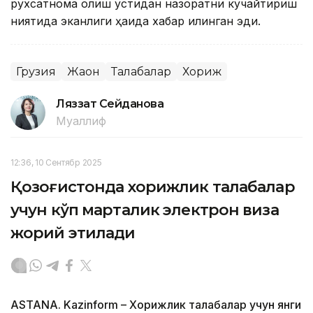
рухсатнома олиш устидан назоратни кучайтириш
ниятида эканлиги ҳақида хабар қилинган эди.
Грузия
Жаҳон
Талабалар
Хориж
Ляззат Сейданова
Муаллиф
12:36, 10 Сентябр 2025
Қозоғистонда хорижлик талабалар
учун кўп марталик электрон виза
жорий этилади
ASTANA. Kazinform – Хорижлик талабалар учун янги