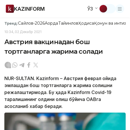
KAZINFORM
ЎЗ
Сайлов-2026
Ақорда
Тайинлов
Ҳодиса
Қонун ва интизо
Тренд:
10:34, 02 Декабр 2021
Австрия вакцинадан бош
тортганларга жарима солади
NUR-SULTAN. Kazinform – Австрия феврал ойида
эмлашдан бош тортганларга жарима солишни
режалаштирмоқда. Бу ҳақда Kazinform Covid-19
тарқалишининг олдини олиш бўйича ОАВга
асосланиб хабар беради.