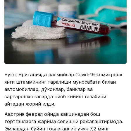
Буюк Британияда расмийлар Covid-19 «омикрон»
янги штаммининг тарқалиши муносабати билан
автомобиллар, дўконлар, банклар ва
сартарошхоналарда ниқоб кийиш талабини
қайтадан жорий қилди.
Австрия феврал ойида вакцинадан бош
тортганларга жарима солишни режалаштирмоқда.
Эмлашдан бўйин товлаганлик учун 7,2 минг