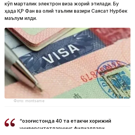
кўп марталик электрон виза жорий этилади. Бу
ҳақда ҚР Фан ва олий таълим вазири Саясат Нурбек
маълум қилди.
Фото: montsame
“Қозоғистонда 40 та етакчи хорижий
университетларнинг филиаллари