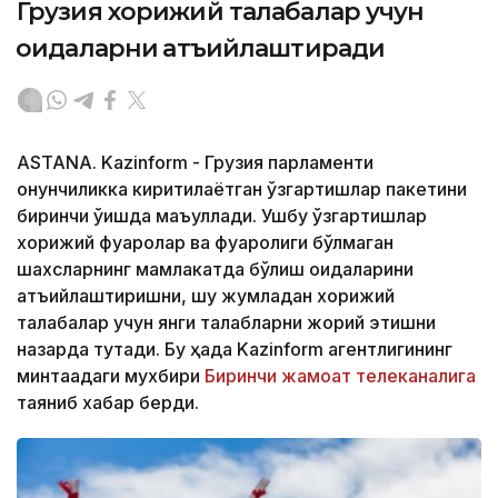
Грузия хорижий талабалар учун
қоидаларни қатъийлаштиради
ASTANA. Kazinform - Грузия парламенти
қонунчиликка киритилаётган ўзгартишлар пакетини
биринчи ўқишда маъқуллади. Ушбу ўзгартишлар
хорижий фуқаролар ва фуқаролиги бўлмаган
шахсларнинг мамлакатда бўлиш қоидаларини
қатъийлаштиришни, шу жумладан хорижий
талабалар учун янги талабларни жорий этишни
назарда тутади. Бу ҳақда Kazinform агентлигининг
минтақадаги мухбири
Биринчи жамоат телеканалига
таяниб хабар берди.