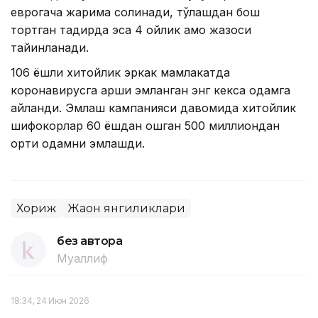
еврогача жарима солинади, тўлашдан бош
тортган тақдирда эса 4 ойлик қамоқ жазоси
тайинланади.
106 ёшли хитойлик эркак мамлакатда
коронавирусга қарши эмланган энг кекса одамга
айланди. Эмлаш кампанияси давомида хитойлик
шифокорлар 60 ёшдан ошган 500 миллиондан
ортиқ одамни эмлашди.
Хориж
Жаҳон янгиликлари
без автора
Муаллиф
18:34, 24 Июн 2026