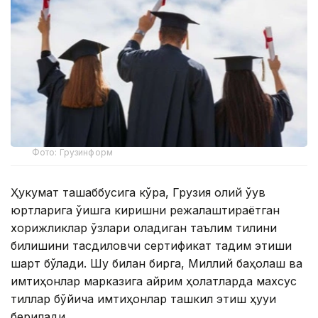
Фото: Грузинформ
Ҳукумат ташаббусига кўра, Грузия олий ўқув
юртларига ўқишга киришни режалаштираётган
хорижликлар ўзлари оладиган таълим тилини
билишини тасдиқловчи сертификат тақдим этиши
шарт бўлади. Шу билан бирга, Миллий баҳолаш ва
имтиҳонлар марказига айрим ҳолатларда махсус
тиллар бўйича имтиҳонлар ташкил этиш ҳуқуқи
берилади.