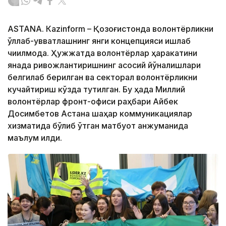
ASTANА. Кazinform – Қозоғистонда волонтёрликни
қўллаб-қувватлашнинг янги концепцияси ишлаб
чиқилмоқда. Ҳужжатда волонтёрлар ҳаракатини
янада ривожлантиришнинг асосий йўналишлари
белгилаб берилган ва секторал волонтёрликни
кучайтириш кўзда тутилган. Бу ҳақда Миллий
волонтёрлар фронт-офиси раҳбари Айбек
Досимбетов Астана шаҳар коммуникациялар
хизматида бўлиб ўтган матбуот анжуманида
маълум қилди.