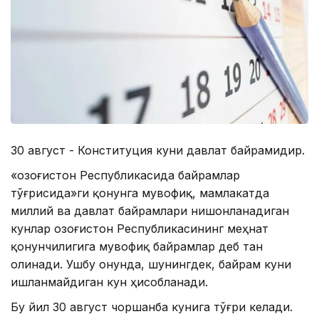
30 август - Конституция куни давлат байрамидир.
«Қозоғистон Республикасида байрамлар
тўғрисида»ги қонунга мувофиқ, мамлакатда
миллий ва давлат байрамлари нишонланадиган
кунлар Қозоғистон Республикасининг меҳнат
қонунчилигига мувофиқ байрамлар деб тан
олинади. Ушбу Қонунда, шунингдек, байрам куни
ишланмайдиган кун ҳисобланади.
Бу йил 30 август чоршанба кунига тўғри келади.