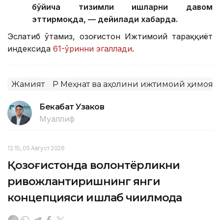
бўйича тизимли ишларни давом
эттирмоқда, — дейилади хабарда.
Эслатиб ўтамиз, Қозоғистон Ижтимоий тараққиёт
индексида
61-ўринни эгаллади
.
Жамият
ҚР Меҳнат ва аҳолини ижтимоий ҳимоя
Бекабат Узаков
Муаллиф
12:15, 05 Август 2026
Қозоғистонда волонтёрликни
ривожлантиришнинг янги
концепцияси ишлаб чиқилмоқда