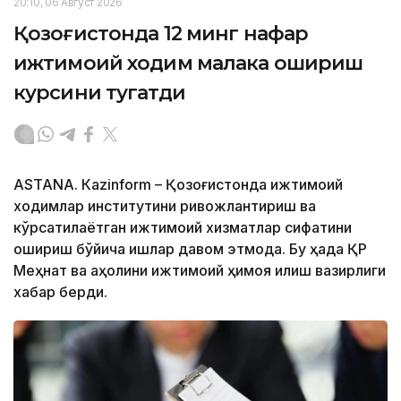
20:10, 06 Август 2026
Қозоғистонда 12 минг нафар
ижтимоий ходим малака ошириш
курсини тугатди
ASTANА. Кazinform – Қозоғистонда ижтимоий
ходимлар институтини ривожлантириш ва
кўрсатилаётган ижтимоий хизматлар сифатини
ошириш бўйича ишлар давом этмоқда. Бу ҳақда ҚР
Меҳнат ва аҳолини ижтимоий ҳимоя қилиш вазирлиги
хабар берди.