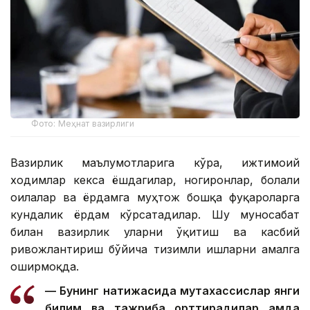
Фото: Меҳнат вазирлиги
Вазирлик маълумотларига кўра, ижтимоий
ходимлар кекса ёшдагилар, ногиронлар, болали
оилалар ва ёрдамга муҳтож бошқа фуқароларга
кундалик ёрдам кўрсатадилар. Шу муносабат
билан вазирлик уларни ўқитиш ва касбий
ривожлантириш бўйича тизимли ишларни амалга
оширмоқда.
— Бунинг натижасида мутахассислар янги
билим ва тажриба орттирадилар ҳамда