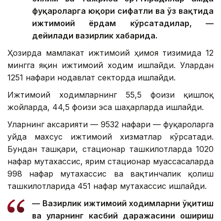
фуқароларга юқори сифатли ва ўз вақтида
ижтимоий ёрдам кўрсатадилар, —
дейилади вазирлик хабарида.
Ҳозирда мамлакат ижтимоий ҳимоя тизимида 12
мингга яқин ижтимоий ходим ишлайди. Улардан
1251 нафари нодавлат секторда ишлайди.
Ижтимоий ходимларнинг 55,5 фоизи қишлоқ
жойларда, 44,5 фоизи эса шаҳарларда ишлайди.
Уларнинг аксарияти — 9532 нафари — фуқароларга
уйда махсус ижтимоий хизматлар кўрсатади.
Бундан ташқари, стационар ташкилотларда 1020
нафар мутахассис, ярим стационар муассасаларда
998 нафар мутахассис ва вақтинчалик қолиш
ташкилотларида 451 нафар мутахассис ишлайди.
— Вазирлик ижтимоий ходимларни ўқитиш
ва уларнинг касбий даражасини ошириш