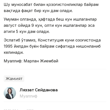
Шу муносабат билан қозоғистонликлар байрам
вақтида фақат бир кун дам олади.
Умуман олганда, ҳафтада беш кун ишлаганлар
август ойида 9 кун, олти кун ишлаганлар эса
атиги 5 кун дам олади.
Эслатиб ўтамиз, Конституция куни Қозоғистонда
1995 йилдан буён байрам сифатида нишонланиб
келинади.
Муаллиф: Марлан Жиембай
Жамият
Ляззат Сейданова
Муаллиф