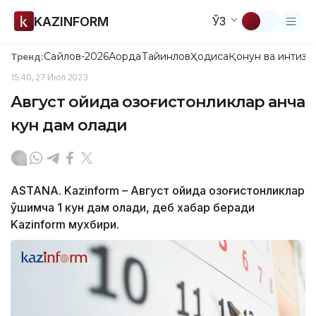
KAZINFORM
ЎЗ
Сайлов-2026
Ақорда
Тайинлов
Ҳодиса
Қонун ва интизо
Тренд:
15:40, 27 Июл 2023
Август ойида қозоғистонликлар қанча
кун дам олади
ASTANA. Kazinform – Август ойида қозоғистонликлар
қўшимча 1 кун дам олади, деб хабар беради
Kazinform мухбири.