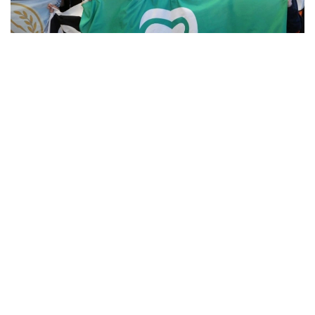
Фото: Алмати ҳокимлиги
Унинг сўзларига кўра, концепцияга киритилган
муҳим йўналишлардан бири — секторал
волонтёрликни ривожлантириш.
– Волонтёрлик 14 та йўналишда амалга
оширилади. Ҳозирда улардан 12 таси учун
методологик воситалар ишлаб чиқилган.
Ўтган йили 8 та, бу йил эса яна 4 та
йўналиш бўйича методологиялар ишлаб
чиқилган. Ушбу ҳужжатлар
волонтёрларнинг ҳар бир йўналишдаги
ишини тизимлаштириш имконини беради,