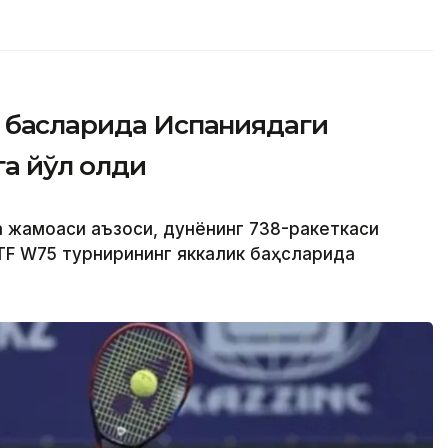
 баҳсларида Испаниядаги
а йўл олди
а жамоаси аъзоси, дунёнинг 738-ракеткаси
TF W75 турнирининг яккалик баҳсларида