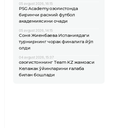
05 avgust 2026, 16:15
PSG Academy Қозоғистонда
биринчи расмий футбол
академиясини очади
05 avgust 2026, 14:15
Соня Жиенбаева Испаниядаги
турнирнинг чорак финалига йўл
олди
04 avgust 2026, 15:37
Қозоғистоннинг Team KZ жамоаси
Келажак ўйинларини ғалаба
билан бошлади