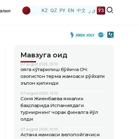
KZ
QZ
РУ
EN
中文
ق ز
ЎЗ
аҳлил
Мавзуга оид
07 avgust 2026, 19:10
Қояга кўтарилиш бўйича ОЧ:
Қозоғистон терма жамоаси рўйхати
эълон қилинди
07 avgust 2026, 13:10
Соня Жиенбаева яккалик
баҳсларида Испаниядаги
турнирнинг чорак финалга йўл
олди
07 avgust 2026, 10:10
Астана жамоаси велопойгачиси