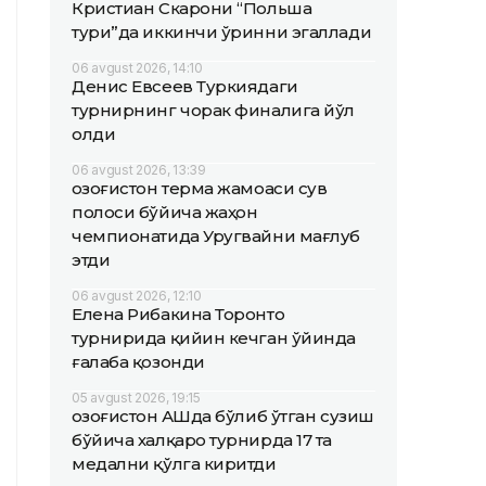
Кристиан Скарони “Польша
тури”да иккинчи ўринни эгаллади
06 avgust 2026, 14:10
Денис Евсеев Туркиядаги
турнирнинг чорак финалига йўл
олди
06 avgust 2026, 13:39
Қозоғистон терма жамоаси сув
полоси бўйича жаҳон
чемпионатида Уругвайни мағлуб
этди
06 avgust 2026, 12:10
Елена Рибакина Торонто
турнирида қийин кечган ўйинда
ғалаба қозонди
05 avgust 2026, 19:15
Қозоғистон АҚШда бўлиб ўтган сузиш
бўйича халқаро турнирда 17 та
медални қўлга киритди