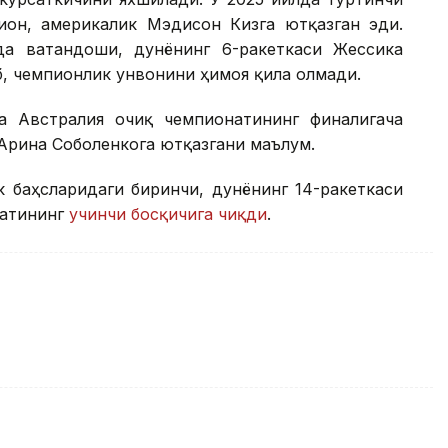
пион, америкалик Мэдисон Кизга ютқазган эди.
а ватандоши, дунёнинг 6-ракеткаси Жессика
иб, чемпионлик унвонини ҳимоя қила олмади.
да Австралия очиқ чемпионатининг финалигача
 Арина Соболенкога ютқазгани маълум.
к баҳсларидаги биринчи, дунёнинг 14-ракеткаси
атининг
учинчи босқичига чиқди
.