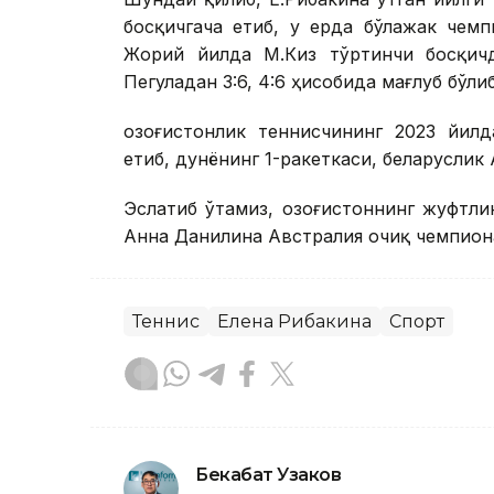
босқичгача етиб, у ерда бўлажак чем
Жорий йилда М.Киз тўртинчи босқичд
Пегуладан 3:6, 4:6 ҳисобида мағлуб бўл
Қозоғистонлик теннисчининг 2023 йил
етиб, дунёнинг 1-ракеткаси, беларуслик
Эслатиб ўтамиз, Қозоғистоннинг жуфтли
Анна Данилина Австралия очиқ чемпион
Теннис
Елена Рибакина
Спорт
Бекабат Узаков