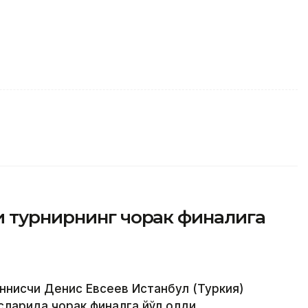
и турнирнинг чорак финалига
еннисчи Денис Евсеев Истанбул (Туркия)
ларида чорак финалга йўл олди.