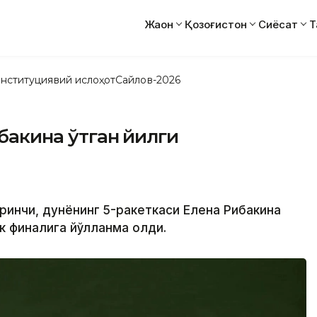
Жаҳон
Қозоғистон
Сиёсат
Т
нституциявий ислоҳот
Сайлов-2026
ибакина ўтган йилги
иринчи, дунёнинг 5-ракеткаси Елена Рибакина
к финалига йўлланма олди.