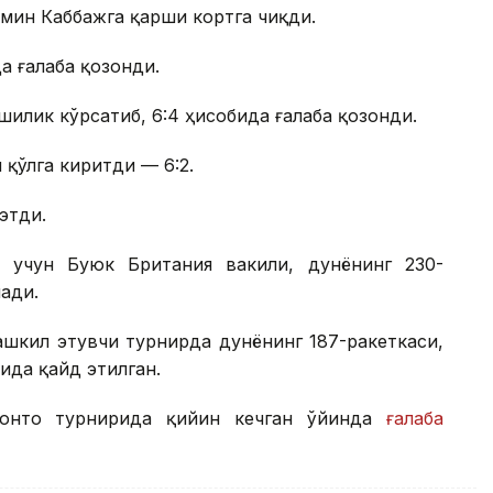
мин Каббажга қарши кортга чиқди.
а ғалаба қозонди.
илик кўрсатиб, 6:4 ҳисобида ғалаба қозонди.
 қўлга киритди — 6:2.
этди.
 учун Буюк Британия вакили, дунёнинг 230-
ади.
шкил этувчи турнирда дунёнинг 187-ракеткаси,
ида қайд этилган.
ронто турнирида қийин кечган ўйинда
ғалаба