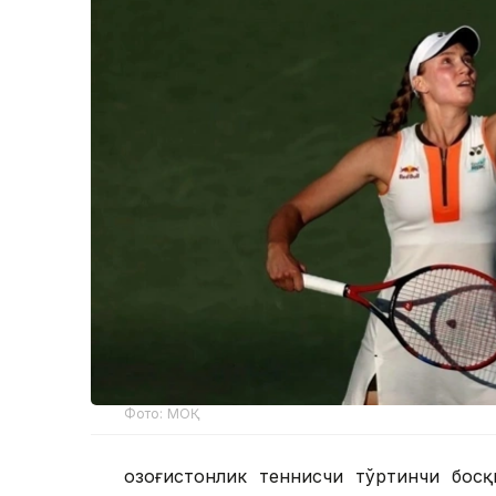
Фото: МОҚ
Қозоғистонлик теннисчи тўртинчи босқ