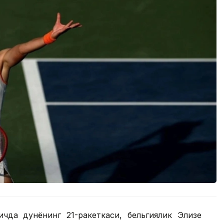
ичда дунёнинг 21-ракеткаси, бельгиялик Элизе