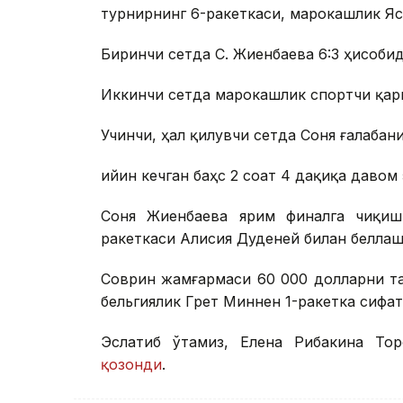
турнирнинг 6-ракеткаси, марокашлик Яс
Биринчи сетда С. Жиенбаева 6:3 ҳисобид
Иккинчи сетда марокашлик спортчи қарш
Учинчи, ҳал қилувчи сетда Соня ғалабани
Қийин кечган баҳс 2 соат 4 дақиқа давом 
Соня Жиенбаева ярим финалга чиқиш
ракеткаси Алисия Дуденей билан беллаш
Соврин жамғармаси 60 000 долларни та
бельгиялик Грет Миннен 1-ракетка сифат
Эслатиб ўтамиз, Елена Рибакина То
қозонди
.