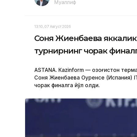
Муаллиф
13:10, 07 Август 2026
Соня Жиенбаева яккалик
турнирнинг чорак финалг
ASTANА. Кazinform — Қозоғистон терм
Соня Жиенбаева Оуренсе (Испания) I
чорак финалга йўл олди.