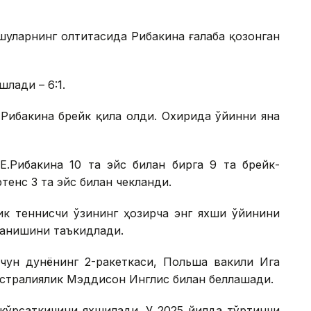
шуларнинг олтитасида Рибакина ғалаба қозонган
лади – 6:1.
 Рибакина брейк қила олди. Охирида ўйинни яна
Е.Рибакина 10 та эйс билан бирга 9 та брейк-
тенс 3 та эйс билан чекланди.
ик теннисчи ўзининг ҳозирча энг яхши ўйинини
рланишини таъкидлади.
чун дунёнинг 2-ракеткаси, Польша вакили Ига
встралиялик Мэддисон Инглис билан беллашади.
 кўрсаткичини яхшилади. У 2025 йилда тўртинчи