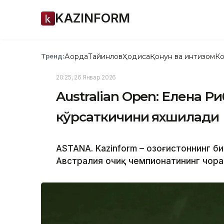
KAZINFORM
Ақорда
Тайинлов
Ҳодиса
Қонун ва интизом
Ко
Тренд:
20:25, 26 Январ 2026
Australian Open: Елена Р
кўрсаткичини яхшилади
ASTANА. Kazinform – Қозоғистоннинг б
Австралия очиқ чемпионатининг чора