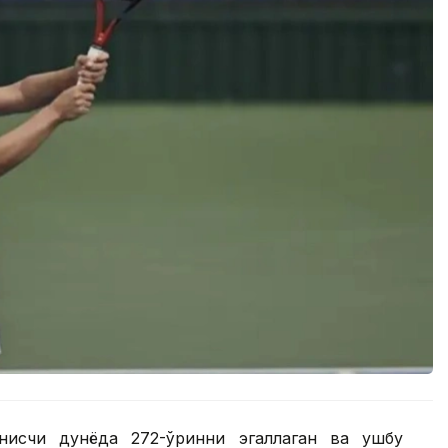
нисчи дунёда 272-ўринни эгаллаган ва ушбу