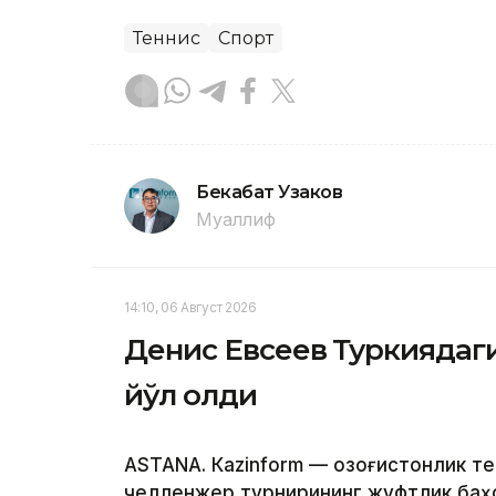
Теннис
Спорт
Бекабат Узаков
Муаллиф
14:10, 06 Август 2026
Денис Евсеев Туркиядаг
йўл олди
ASTANА. Кazinform — Қозоғистонлик т
челленжер турнирининг жуфтлик баҳс