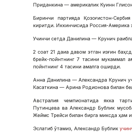
Приданкина — америкалик Куинн Глисон
Биринчи партияда Қозоғистон-Сербия 
киритди. Иккинчисида Россия-Америка 
Учинчи сетда Данилина — Крунич рақибла
2 соат 21 дақиқа давом этган қизғин баҳ
брейк-пойнтнинг 7 тасини мукаммал а
пойнтнинг 4 тасини амалга оширди.
Анна Данилина — Александра Крунич учи
Касаткина — Арина Родионова билан бе
Австралия чемпионатида якка тарт
Путинцева ва Александр Бублик мусоба
Жеймс Трейси билан бирга миксда ҳам и
Эслатиб ўтамиз, Александр Бублик
учинч