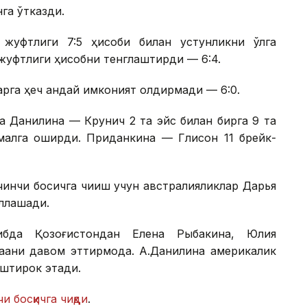
га ўтказди.
жуфтлиги 7:5 ҳисоби билан устунликни қўлга
жуфтлиги ҳисобни тенглаштирди — 6:4.
рга ҳеч қандай имконият қолдирмади — 6:0.
сда Данилина — Крунич 2 та эйс билан бирга 9 та
малга оширди. Приданкина — Глисон 11 брейк-
нчи босқичга чиқиш учун австралияликлар Дарья
ллашади.
ибда Қозоғистондан Елена Рыбакина, Юлия
қани давом эттирмоқда. А.Данилина америкалик
штирок этади.
и босқичга чиқди
.