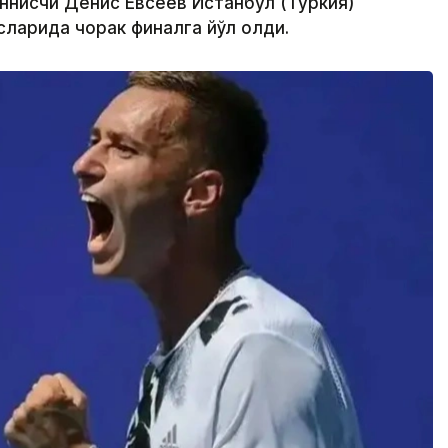
еннисчи Денис Евсеев Истанбул (Туркия)
ларида чорак финалга йўл олди.