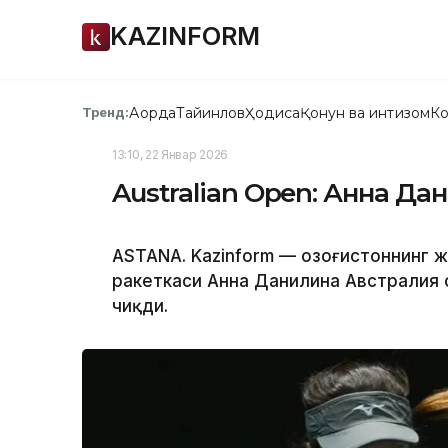
KAZINFORM
Ақорда
Тайинлов
Ҳодиса
Қонун ва интизом
Ко
Тренд:
13:10, 22 Январ 2026
Australian Open: Анна Да
АSTANА. Kazinform — Қозоғистоннинг 
ракеткаси Анна Данилина Австралия 
чиқди.