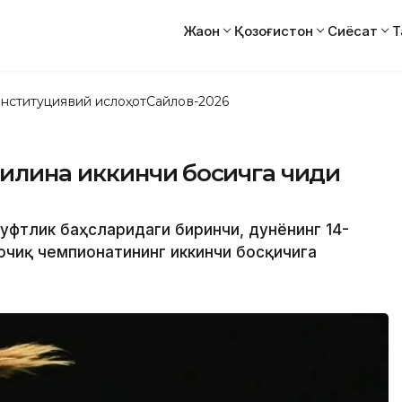
Жаҳон
Қозоғистон
Сиёсат
Т
нституциявий ислоҳот
Сайлов-2026
нилина иккинчи босқичга чиқди
жуфтлик баҳсларидаги биринчи, дунёнинг 14-
очиқ чемпионатининг иккинчи босқичига