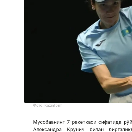
Фото: Kazinform
Мусобақанинг 7-ракеткаси сифатида рўй
Александра Крунич билан биргалик