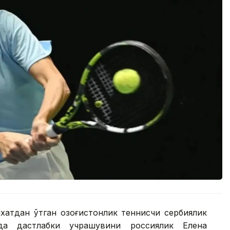
хатдан ўтган қозоғистонлик теннисчи сербиялик
да дастлабки учрашувини россиялик Елена