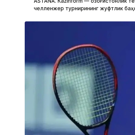
ASTANА. Кazinform — Қозоғистонлик т
челленжер турнирининг жуфтлик баҳс