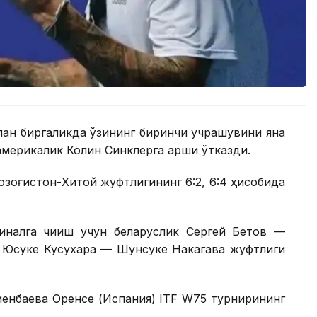
лан биргаликда ўзининг биринчи учрашувини яна
америкалик Колин Синклерга қарши ўтказди.
Қозоғистон-Хитой жуфтлигининг 6:2, 6:4 ҳисобида
налга чиқиш учун беларуслик Сергей Бетов —
к Юсуке Кусухара — Шунсуке Накагава жуфтлиги
иенбаева Оренсе (Испания) ITF W75 турнирининг