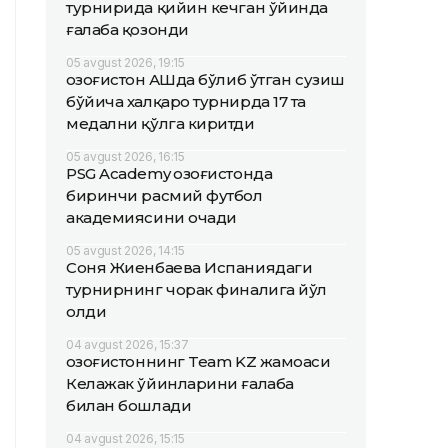
турнирида қийин кечган ўйинда
ғалаба қозонди
05 avgust 2026, 19:15
Қозоғистон АҚШда бўлиб ўтган сузиш
бўйича халқаро турнирда 17 та
медални қўлга киритди
05 avgust 2026, 16:15
PSG Academy Қозоғистонда
биринчи расмий футбол
академиясини очади
05 avgust 2026, 14:15
Соня Жиенбаева Испаниядаги
турнирнинг чорак финалига йўл
олди
04 avgust 2026, 15:37
Қозоғистоннинг Team KZ жамоаси
Келажак ўйинларини ғалаба
билан бошлади
04 avgust 2026, 15:15