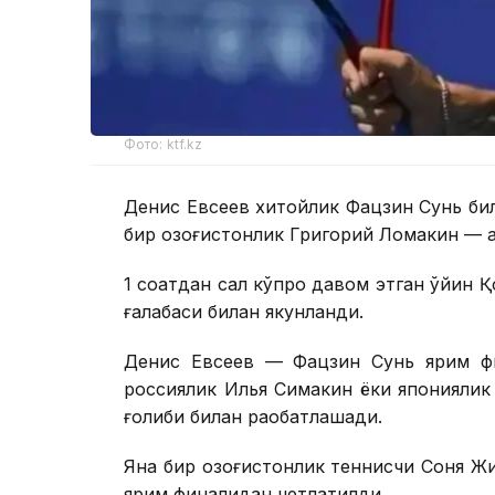
Фото: ktf.kz
Денис Евсеев хитойлик Фацзин Сунь би
бир қозоғистонлик Григорий Ломакин — 
1 соатдан сал кўпроқ давом этган ўйин 
ғалабаси билан якунланди.
Денис Евсеев — Фацзин Сунь ярим фи
россиялик Илья Симакин ёки японияли
ғолиби билан рақобатлашади.
Яна бир қозоғистонлик теннисчи Соня Ж
ярим финалидан четлатилди.