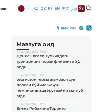
KZ
QZ
РУ
EN
中文
ق ز
ЎЗ
аҳлил
Мавзуга оид
06 avgust 2026, 14:10
Денис Евсеев Туркиядаги
турнирнинг чорак финалига йўл
олди
06 avgust 2026, 13:39
Қозоғистон терма жамоаси сув
полоси бўйича жаҳон
чемпионатида Уругвайни мағлуб
этди
06 avgust 2026, 12:10
Елена Рибакина Торонто