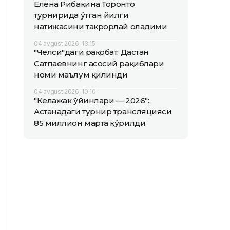
Елена Рибакина Торонто
турнирида ўтган йилги
натижасини такрорлай оладими
04 avgust 2026, 13:15
"Челси"даги рақобат: Дастан
Сатпаевнинг асосий рақиблари
номи маълум қилинди
04 avgust 2026, 10:10
"Келажак ўйинлари — 2026":
Астанадаги турнир трансляцияси
85 миллион марта кўрилди