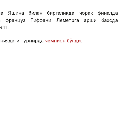
на Яшина билан биргаликда чорак финалда
а француз Тиффани Леметрга қарши баҳсда
:11.
аниядаги турнирда
чемпион бўлди
.