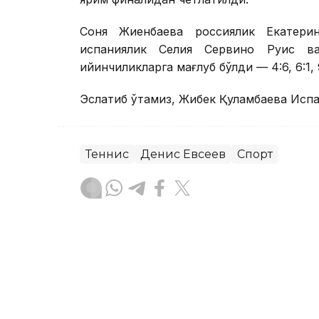
Соня Жиенбаева россиялик Екатери
испаниялик Селия Сервино Руис в
қийинчиликларга мағлуб бўлди — 4:6, 6:1, 9
Эслатиб ўтамиз, Жибек Қуламбаева Исп
Теннис
Денис Евсеев
Спорт
Бекабат Узаков
Муаллиф