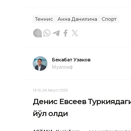
Теннис
Анна Данилина
Спорт
Бекабат Узаков
Муаллиф
14:10, 06 Август 2026
Денис Евсеев Туркиядаг
йўл олди