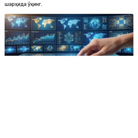
шарҳида ўқинг.
Коллаж: kazinform/ СИ
ТАСС: Хорижий фуқаролар учун Қозоғистонга
кириш пуллик бўлади
Қозоғистон хорижий фуқаролар ва фуқаролиги
бўлмаган шахслар учун мамлакатга кириш учун