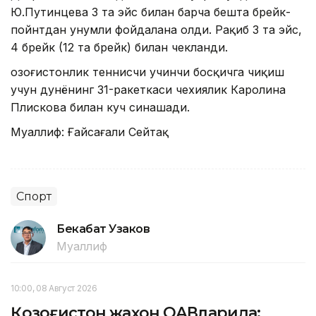
Ю.Путинцева 3 та эйс билан барча бешта брейк-
пойнтдан унумли фойдалана олди. Рақиб 3 та эйс,
4 брейк (12 та брейк) билан чекланди.
Қозоғистонлик теннисчи учинчи босқичга чиқиш
учун дунёнинг 31-ракеткаси чехиялик Каролина
Плискова билан куч синашади.
Муаллиф: Ғайсағали Сейтақ
Спорт
Бекабат Узаков
Муаллиф
10:00, 08 Август 2026
Қозоғистон жаҳон ОАВларида: