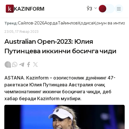
KAZINFORM
ЎЗ
Сайлов-2026
Ақорда
Тайинлов
Ҳодиса
Қонун ва интизо
Тренд:
23:05, 17 Январ 2023
Аustralian Оpen-2023: Юлия
Путинцева иккинчи босқичга чиқди
ASTANА. Кazinform – Қозоғистонлик дунёнинг 47-
ракеткаси Юлия Путинцева Австралия очиқ
чемпионатининг иккинчи босқичига чиқди, деб
хабар беради Кazinform мухбири.