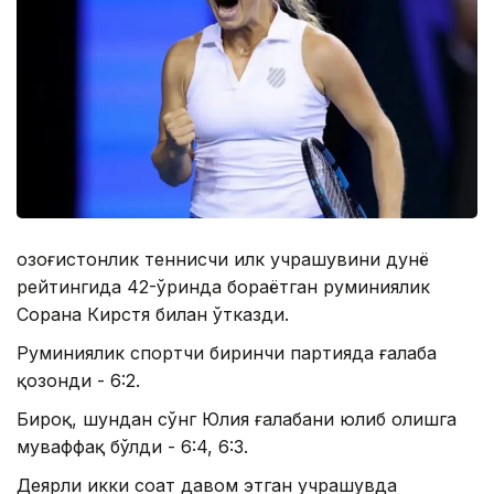
Қозоғистонлик теннисчи илк учрашувини дунё
рейтингида 42-ўринда бораётган руминиялик
Сорана Кирстя билан ўтказди.
Руминиялик спортчи биринчи партияда ғалаба
қозонди - 6:2.
Бироқ, шундан сўнг Юлия ғалабани юлиб олишга
муваффақ бўлди - 6:4, 6:3.
Деярли икки соат давом этган учрашувда