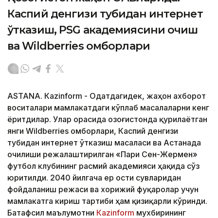
Каспий денгизи тубидан интернет
ўтказиш, PSG академиясини очиш
ва Wildberries омборлари
ASTANА. Кazinform - Одатдагидек, жаҳон ахборот
воситалари мамлакатдаги кўплаб масалаларни кенг
ёритдилар. Улар орасида Қозоғистонда қурилаётган
янги Wildberries омборлари, Каспий денгизи
тубидан интернет ўтказиш масаласи ва Астанада
очилиши режалаштирилган «Пари Сен-Жермен»
футбол клубининг расмий академияси ҳақида сўз
юритилди. 2040 йилгача ер ости сувларидан
фойдаланиш режаси ва хорижий фуқаролар учун
мамлакатга кириш тартиби ҳам қизиқарли кўринди.
Батафсил маълумотни
Кazinform
мухбирининг