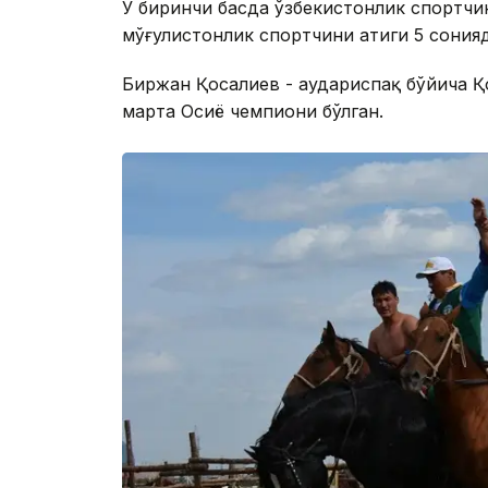
У биринчи баҳсда ўзбекистонлик спортчи
мўғулистонлик спортчини атиги 5 сонияд
Биржан Қосалиев - аудариспақ бўйича Қ
марта Осиё чемпиони бўлган.