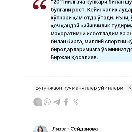
“2011 йилгача кўпкари билан шу
бўлгани рост. Кейинчалик ауда
кўпкари ҳам отда ўтади. Яъни,
ҳеч қандай қийинчилик туғдирм
маҳоратимни исботладим ва эн
билан бирга, миллий спортни 
биродарларимизга ўз миннатд
Биржан Қосалиев.
Бутунжаҳон кўчманчилар ўйинлари
К
Ляззат Сейданова