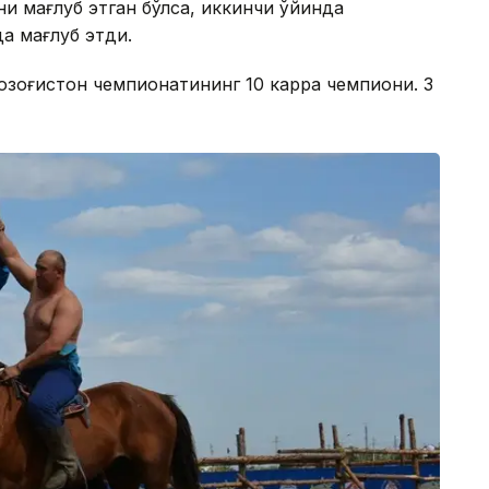
ни мағлуб этган бўлса, иккинчи ўйинда
а мағлуб этди.
озоғистон чемпионатининг 10 карра чемпиони. 3