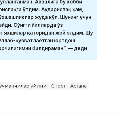
ғулланганман. Аввалига бу хобби
риспақга ўтдим. Аудариспақ ҳам,
 ўхшашликлар жуда кўп. Шунинг учун
айди. Сўнгги йилларда ўз
г яхшилар қаторидан жой олдим. Шу
қўллаб-қувватлаётган юртдош
орчилигимни билдираман”, — деди
ўчманчилар ўйини
Спорт
Астана