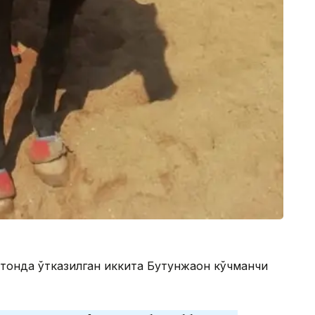
стонда ўтказилган иккита Бутунжаҳон кўчманчи