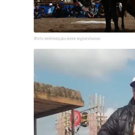
Фото кейіпкердің жеке мұрағатынан