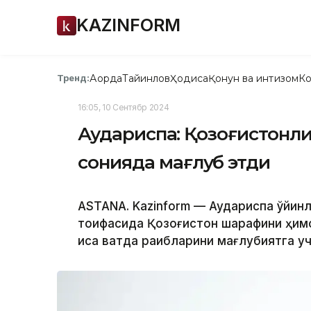
KAZINFORM
Ақорда
Тайинлов
Ҳодиса
Қонун ва интизом
Ко
Тренд:
16:05, 10 Сентябр 2024
Аудариспақ: Қозоғистонли
сонияда мағлуб этди
ASTANA. Kazinform — Аудариспақ ўйин
тоифасида Қозоғистон шарафини ҳимо
қисқа вақтда рақибларини мағлубиятга 