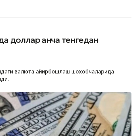
да доллар қанча тенгедан
атидаги валюта айирбошлаш шохобчаларида
лди.