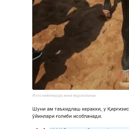
Фото кейіпкердің жеке мұрағатынан
Шуни ҳам таъкидлаш керакки, у Қирғизи
ўйинлари ғолиби ҳисобланади.