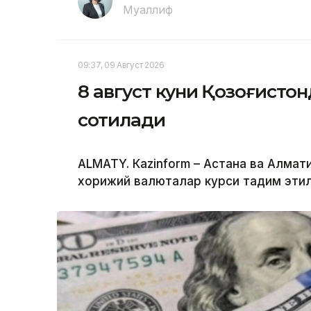
Муаллиф
09:37, 09 Август 2026
8 август куни Қозоғистон
сотилади
ALMATY. Кazinform – Астана ва Алм
хорижий валюталар курси тақдим эти