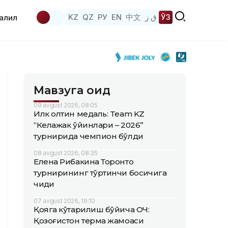
KZ
QZ
РУ
EN
中文
ق ز
ЎЗ
аҳлил
Мавзуга оид
09 avgust 2026, 08:05
Илк олтин медаль: Team KZ
“Келажак ўйинлари – 2026”
турнирида чемпион бўлди
08 avgust 2026, 08:35
Елена Рибакина Торонто
турнирининг тўртинчи босқичига
чиқди
07 avgust 2026, 19:10
Қояга кўтарилиш бўйича ОЧ:
Қозоғистон терма жамоаси