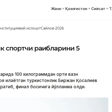
Жаҳон
Қозоғистон
Сиёсат
Т
нституциявий ислоҳот
Сайлов-2026
к спортчи рақибларини 5
ларида 100 килограммдан ортиқ вазн
я қилаётган туркистонлик Биржан Қосалиев
учратиб, финал босқичига йўлланма олди.