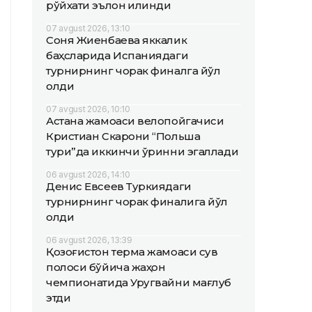
рўйхати эълон қилинди
07 avgust 2026, 13:10
Соня Жиенбаева яккалик
баҳсларида Испаниядаги
турнирнинг чорак финалга йўл
олди
07 avgust 2026, 10:10
Астана жамоаси велопойгачиси
Кристиан Скарони “Польша
тури”да иккинчи ўринни эгаллади
06 avgust 2026, 14:10
Денис Евсеев Туркиядаги
турнирнинг чорак финалига йўл
олди
06 avgust 2026, 13:39
Қозоғистон терма жамоаси сув
полоси бўйича жаҳон
чемпионатида Уругвайни мағлуб
этди