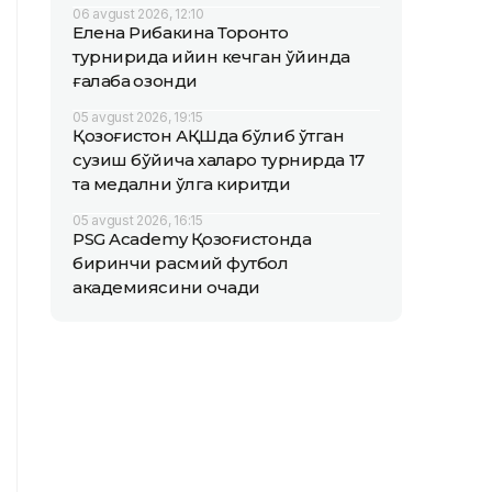
06 avgust 2026, 12:10
Елена Рибакина Торонто
турнирида қийин кечган ўйинда
ғалаба қозонди
05 avgust 2026, 19:15
Қозоғистон АҚШда бўлиб ўтган
сузиш бўйича халқаро турнирда 17
та медални қўлга киритди
05 avgust 2026, 16:15
PSG Academy Қозоғистонда
биринчи расмий футбол
академиясини очади